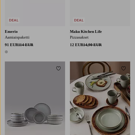
DEAL
DEAL
Emerio
Maku Kitchen Life
Aamiaispaketti
Pizzasakset
91 EUR
114 EUR
12 EUR
14,90 EUR
1 väri
Lisää suosikkeihin
Lisää