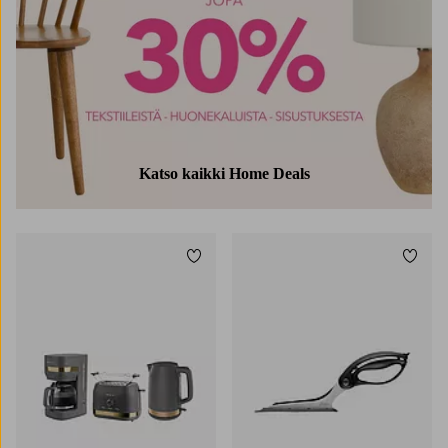
Katso kaikki Home Deals
Lisää suosikkeihin
Lisää