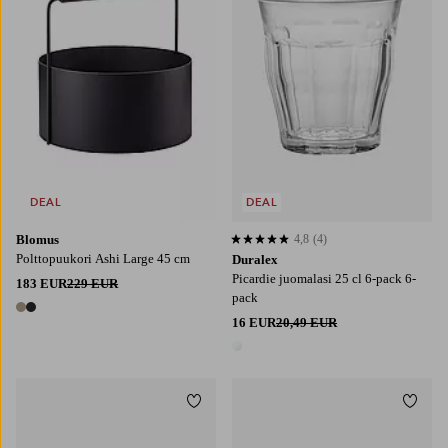
DEAL
DEAL
Blomus
4,8
(4)
4,8 perustuen 4 arvosanaan
Polttopuukori Ashi Large 45 cm
Duralex
Picardie juomalasi 25 cl 6-pack 6-
183 EUR
229 EUR
pack
2 värejä
16 EUR
20,49 EUR
1 väri
Lisää suosikkeihin
Lisää