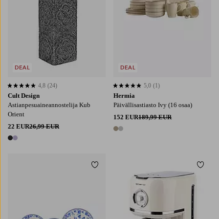
DEAL
DEAL
4,8
(24)
5,0
(1)
4,8 perustuen 24 arvosanaan
5,0 perustuen 1 arvosanaan
Cult Design
Hermia
Astianpesuaineannostelija Kub
Päivällisastiasto Ivy (16 osaa)
Orient
152 EUR
189,99 EUR
22 EUR
26,99 EUR
2 värejä
2 värejä
Lisää suosikkeihin
Lisää