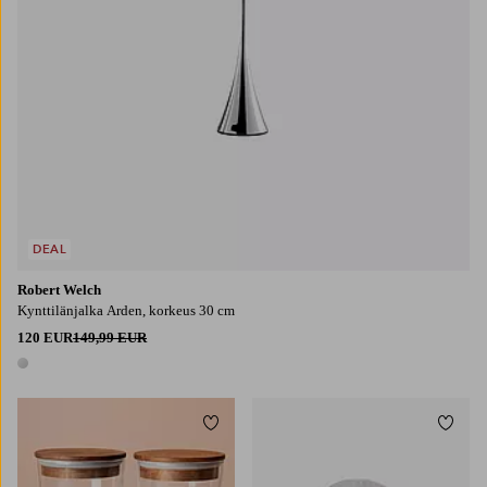
DEAL
Robert Welch
Kynttilänjalka Arden, korkeus 30 cm
120 EUR
149,99 EUR
1 väri
Lisää suosikkeihin
Lisää