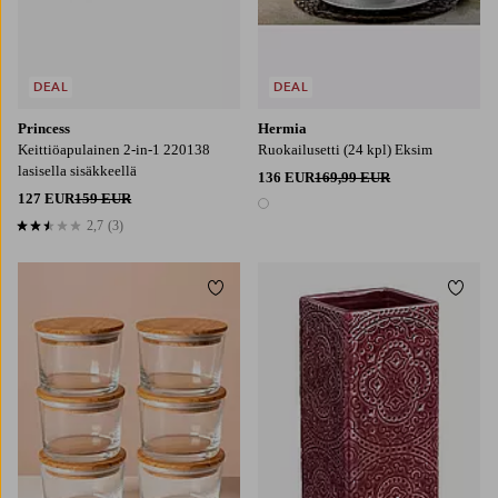
DEAL
DEAL
Princess
Hermia
Keittiöapulainen 2-in-1 220138
Ruokailusetti (24 kpl) Eksim
lasisella sisäkkeellä
136 EUR
169,99 EUR
127 EUR
159 EUR
1 väri
2,7
(3)
2,7 perustuen 3 arvosanaan
Lisää suosikkeihin
Lisää