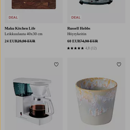
DEAL
DEAL
Maku Kitchen Life
Russell Hobbs
Leikkuulauta 40x30 cm
Höyrykeitin
24 EUR
29,90 EUR
60 EUR
74,90 EUR
4,8
(12)
4,8 perustuen 12 arvosanaan
Lisää suosikkeihin
Lisää