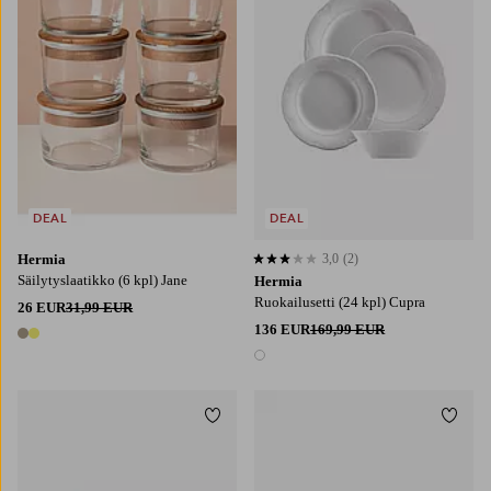
DEAL
DEAL
Hermia
3,0
(2)
3,0 perustuen 2 arvosanaan
Säilytyslaatikko (6 kpl) Jane
Hermia
Ruokailusetti (24 kpl) Cupra
26 EUR
31,99 EUR
136 EUR
169,99 EUR
2 värejä
1 väri
Lisää suosikkeihin
Lisää