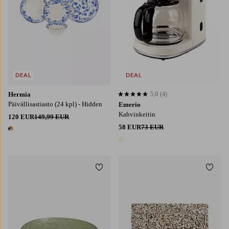
DEAL
DEAL
Hermia
5,0
(4)
5,0 perustuen 4 arvosanaan
Päivällisastiasto (24 kpl) - Hidden
Emerio
Kahvinkeitin
120 EUR
149,99 EUR
58 EUR
73 EUR
1 väri
1 väri
Lisää suosikkeihin
Lisää