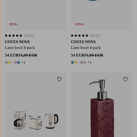
DEAL
DEAL
5,0
(1)
5,0
(1)
5,0 perustuen 1 arvosanaan
5,0 perustuen 1 arvosanaan
COSTA NOVA
COSTA NOVA
Latte bowl 4-pack
Latte bowl 4-pack
54 EUR
71,99 EUR
54 EUR
71,99 EUR
+1
+1
6 värejä
6 värejä
Lisää suosikkeihin
Lisää