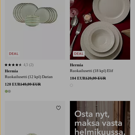
DEAL
DEAL
4,5
(2)
Hermia
4,5 perustuen 2 arvosanaan
Ruokailusetti (18 kpl) Elif
Hermia
Ruokailusetti (12 kpl) Darian
104 EUR
129,99 EUR
120 EUR
149,99 EUR
1 väri
2 värejä
Lisää suosikkeihin