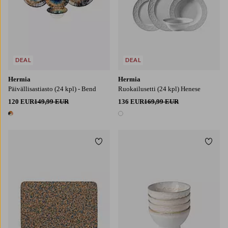
DEAL
DEAL
Hermia
Hermia
Päivällisastiasto (24 kpl) - Bend
Ruokailusetti (24 kpl) Henese
120 EUR
149,99 EUR
136 EUR
169,99 EUR
1 väri
1 väri
Lisää suosikkeihin
Lisää