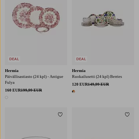
DEAL
DEAL
Hermia
Hermia
Päivällisastiasto (24 kpl) - Antigue
Ruokailusetti (24 kpl) Berries
Fulya
120 EUR
149,99 EUR
160 EUR
199,99 EUR
1 väri
1 väri
Lisää suosikkeihin
Lisää