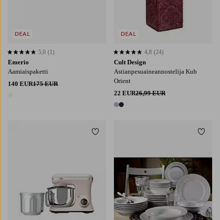
DEAL
DEAL
5,0
(1)
4,8
(24)
5,0 perustuen 1 arvosanaan
4,8 perustuen 24 arvosanaan
Emerio
Cult Design
Aamiaispaketti
Astianpesuaineannostelija Kub
Orient
140 EUR
175 EUR
22 EUR
26,99 EUR
1 väri
2 värejä
Lisää suosikkeihin
Lisää