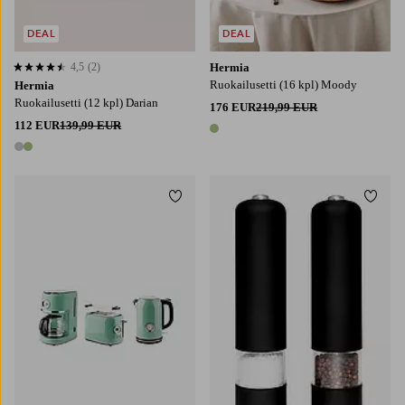
DEAL
DEAL
4,5
(2)
Hermia
4,5 perustuen 2 arvosanaan
Ruokailusetti (16 kpl) Moody
Hermia
Ruokailusetti (12 kpl) Darian
176 EUR
219,99 EUR
112 EUR
139,99 EUR
1 väri
2 värejä
Lisää suosikkeihin
Lisää