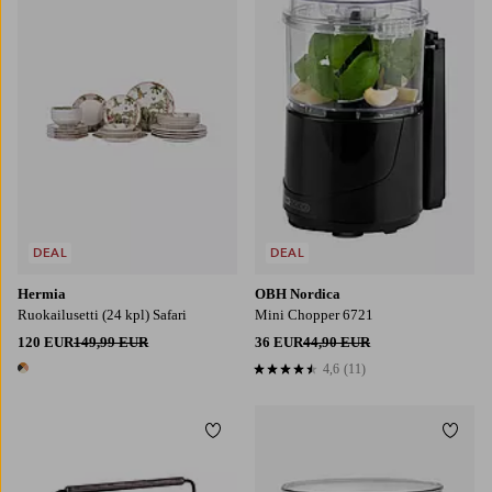
DEAL
DEAL
Hermia
OBH Nordica
Ruokailusetti (24 kpl) Safari
Mini Chopper 6721
120 EUR
149,99 EUR
36 EUR
44,90 EUR
4,6
(11)
4,6 perustuen 11 arvosanaan
1 väri
Lisää suosikkeihin
Lisää