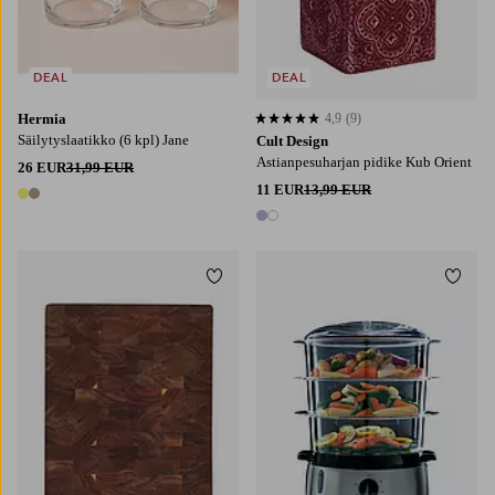
DEAL
DEAL
Hermia
4,9
(9)
4,9 perustuen 9 arvosanaan
Säilytyslaatikko (6 kpl) Jane
Cult Design
Astianpesuharjan pidike Kub Orient
26 EUR
31,99 EUR
11 EUR
13,99 EUR
2 värejä
2 värejä
Lisää suosikkeihin
Lisää