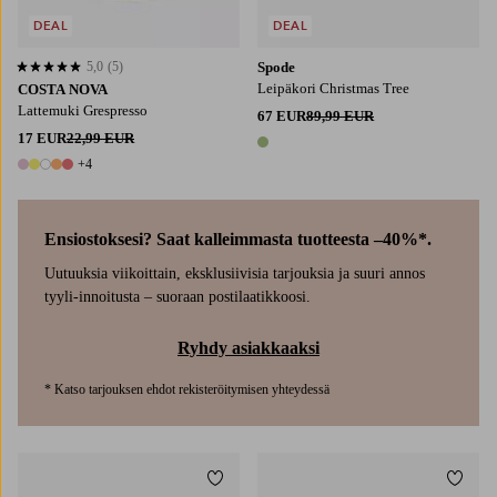
DEAL
DEAL
5,0
(5)
Spode
5,0 perustuen 5 arvosanaan
Leipäkori Christmas Tree
COSTA NOVA
Lattemuki Grespresso
67 EUR
89,99 EUR
17 EUR
22,99 EUR
1 väri
+4
9 värejä
Ensiostoksesi? Saat kalleimmasta tuotteesta –40%*.
Uutuuksia viikoittain, eksklusiivisia tarjouksia ja suuri annos
tyyli-innoitusta – suoraan postilaatikkoosi.
Ryhdy asiakkaaksi
* Katso tarjouksen ehdot rekisteröitymisen yhteydessä
Lisää suosikkeihin
Lisää