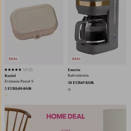
DEAL
DEAL
5,0
(2)
Emerio
5,0 perustuen 2 arvosanaan
Kahvinkeitin
Koziol
Eväsrasia Pascal S
38 EUR
47 EUR
5 EUR
5,95 EUR
1 väri
1 väri