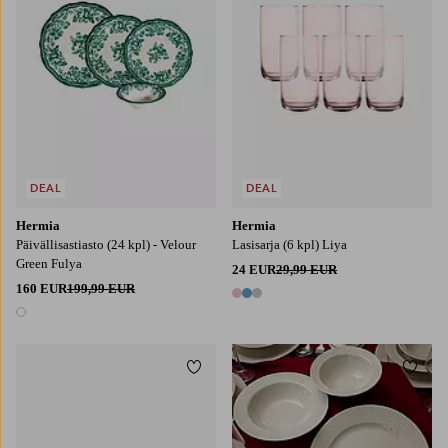
DEAL
DEAL
Hermia
Hermia
Päivällisastiasto (24 kpl) - Velour
Lasisarja (6 kpl) Liya
Green Fulya
24 EUR
29,99 EUR
160 EUR
199,99 EUR
3 värejä
1 väri
Lisää suosikkeihin
Lisää