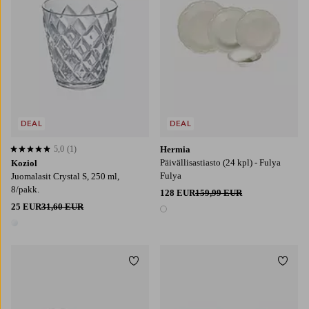
DEAL
DEAL
5,0
(1)
Hermia
5,0 perustuen 1 arvosanaan
Päivällisastiasto (24 kpl) - Fulya
Koziol
Fulya
Juomalasit Crystal S, 250 ml,
8/pakk.
128 EUR
159,99 EUR
25 EUR
31,60 EUR
1 väri
1 väri
Lisää suosikkeihin
Lisää