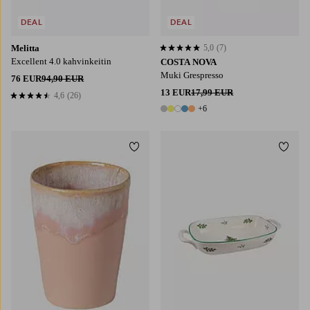
DEAL
DEAL
Melitta
5,0
(7)
5,0 perustuen 7 arvosanaan
Excellent 4.0 kahvinkeitin
COSTA NOVA
Muki Grespresso
76 EUR
94,90 EUR
13 EUR
17,99 EUR
4,6
(26)
4,6 perustuen 26 arvosanaan
+6
11 värejä
Lisää suosikkeihin
Lisää