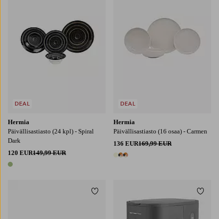
DEAL
DEAL
Hermia
Hermia
Päivällisastiasto (24 kpl) - Spiral
Päivällisastiasto (16 osaa) - Carmen
Dark
136 EUR
169,99 EUR
120 EUR
149,99 EUR
3 värejä
1 väri
Lisää suosikkeihin
Lisää