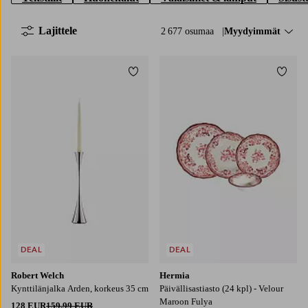
Lajittele
2 677 osumaa
Lajittele:
Myydyimmät
Lisää suosikkeihin
Lisää
DEAL
DEAL
Robert Welch
Hermia
Kynttilänjalka Arden, korkeus 35 cm
Päivällisastiasto (24 kpl) - Velour
Maroon Fulya
128 EUR
159,99 EUR