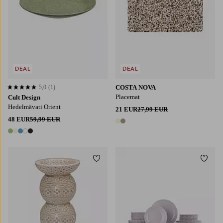
DEAL
DEAL
5,0
(1)
COSTA NOVA
5,0 perustuen 1 arvosanaan
Placemat
Cult Design
Hedelmävati Orient
21 EUR
27,99 EUR
48 EUR
59,99 EUR
2 värejä
5 värejä
Lisää suosikkeihin
Lisää