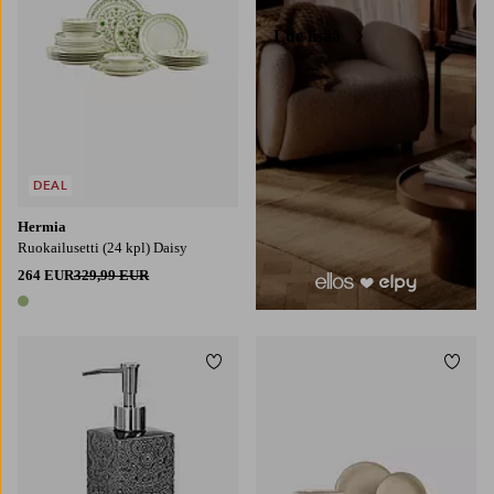
Lue lisää
DEAL
Hermia
Ruokailusetti (24 kpl) Daisy
264 EUR
329,99 EUR
1 väri
Lisää suosikkeihin
Lisää