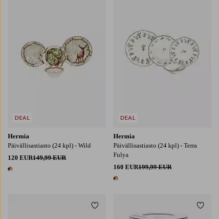
DEAL
DEAL
Hermia
Hermia
Päivällisastiasto (24 kpl) - Wild
Päivällisastiasto (24 kpl) - Terra
Fulya
120 EUR
149,99 EUR
160 EUR
199,99 EUR
1 väri
1 väri
Lisää suosikkeihin
Lisää