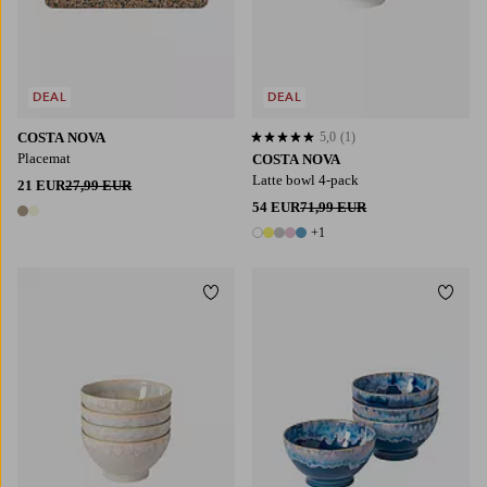
DEAL
DEAL
COSTA NOVA
5,0
(1)
5,0 perustuen 1 arvosanaan
Placemat
COSTA NOVA
Latte bowl 4-pack
21 EUR
27,99 EUR
54 EUR
71,99 EUR
2 värejä
+1
6 värejä
Lisää suosikkeihin
Lisää