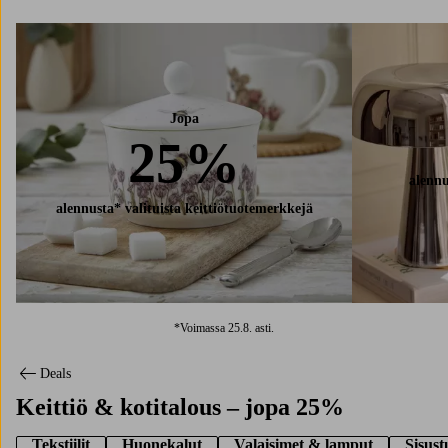
Jopa
25%
alennu
alennusta* valituista keittiötuotemerkkejä
Katso tuotteet
*Voimassa 25.8. asti.
Deals
Keittiö & kotitalous – jopa 25%
Tekstiilit
Huonekalut
Valaisimet & lamput
Sisust