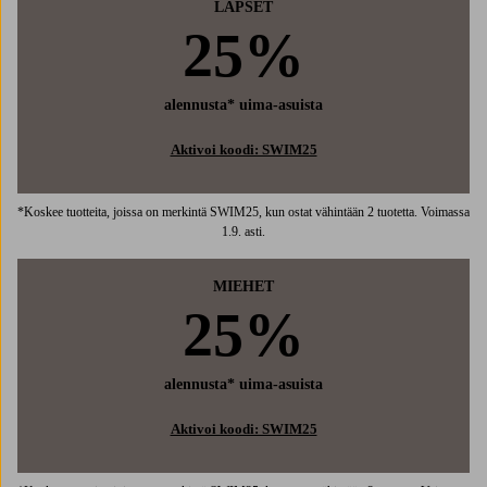
LAPSET
25%
alennusta* uima-asuista
Aktivoi koodi: SWIM25
*Koskee tuotteita, joissa on merkintä SWIM25, kun ostat vähintään 2 tuotetta. Voimassa
1.9. asti.
MIEHET
25%
alennusta* uima-asuista
Aktivoi koodi: SWIM25