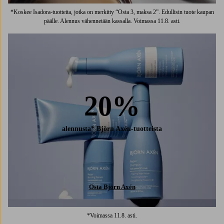
*Koskee Isadora-tuotteita, jotka on merkitty “Osta 3, maksa 2”. Edullisin tuote kaupan
päälle. Alennus vähennetään kassalla. Voimassa 11.8. asti.
20%
alennusta* Björn Axén-tuotteista
Osta Björn Axén
*Voimassa 11.8. asti.