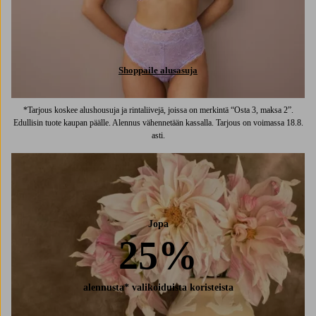
Shoppaile alusasuja
*Tarjous koskee alushousuja ja rintaliivejä, joissa on merkintä “Osta 3, maksa 2”.
Edullisin tuote kaupan päälle. Alennus vähennetään kassalla. Tarjous on voimassa 18.8.
asti.
Jopa
25%
alennusta* valikoiduista koristeista