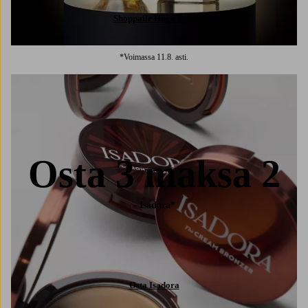
Shoppaile Hugo Boss
*Voimassa 11.8. asti.
Osta 3 maksa 2
- Isadora*
Osta Isadora