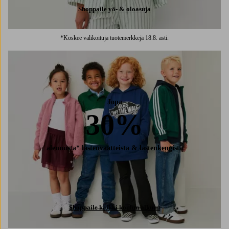
Shoppaile yö- & oloasuja
*Koskee valikoituja tuotemerkkejä 18.8. asti.
Jopa
30%
alennusta* lastenvaatteista & lastenkengistä
Shoppaile kaikki koulun alkuun