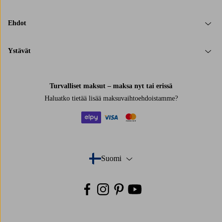
Ehdot
Ystävät
Turvalliset maksut – maksa nyt tai erissä
Haluatko tietää
lisää maksuvaihtoehdoistamme
?
elpy
visa
mastercard
Suomi
- Valitse maa
Facebook
Instagram
Pinterest
Youtube