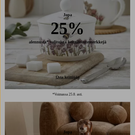
Jopa
25%
alennusta* valituista keittiötuotemerkkejä
Osta keittiöön
*Voimassa 25.8. asti.
Jopa