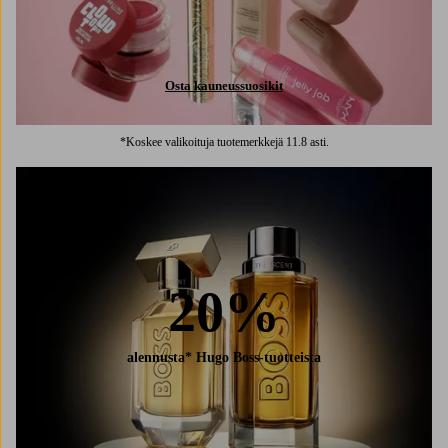
Osta kauneussuosikit
*Koskee valikoituja tuotemerkkejä 11.8 asti.
20%
alennusta* Hugo Boss-tuotteista