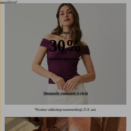
suosikkisi!
Jopa
30%
monista tuotteista*
Shoppaile runsaasti tyylejä
*Koskee valikoituja tuotemerkkejä 25.8. asti.