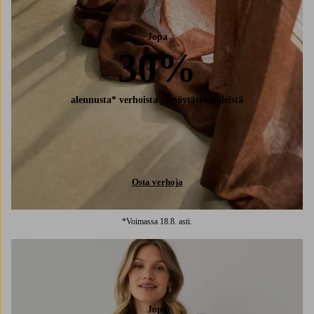
Jopa
30%
alennusta* verhoista ja pöytätekstiileistä
Osta verhoja
*Voimassa 18.8. asti.
Jopa