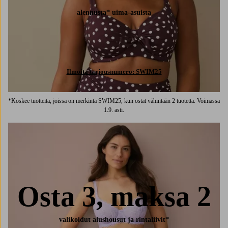
alennusta* uima-asuista
Ilmoita tarjousnumero: SWIM25
*Koskee tuotteita, joissa on merkintä SWIM25, kun ostat vähintään 2 tuotetta. Voimassa
1.9. asti.
Osta 3, maksa 2
valikoidut alushousut ja rintaliivit*