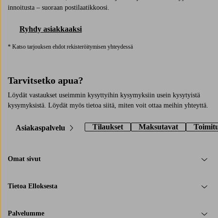
innoitusta – suoraan postilaatikkoosi.
Ryhdy asiakkaaksi
* Katso tarjouksen ehdot rekisteröitymisen yhteydessä
Tarvitsetko apua?
Löydät vastaukset useimmin kysyttyihin kysymyksiin usein kysytyistä
kysymyksistä. Löydät myös tietoa siitä, miten voit ottaa meihin yhteyttä.
Tilaukset
Maksutavat
Toimit
Asiakaspalvelu
Omat sivut
Tietoa Elloksesta
Palvelumme