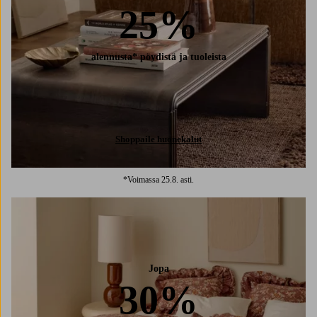
25%
alennusta* pöydistä ja tuoleista
Shoppaile huonekalut
*Voimassa 25.8. asti.
Jopa
30%