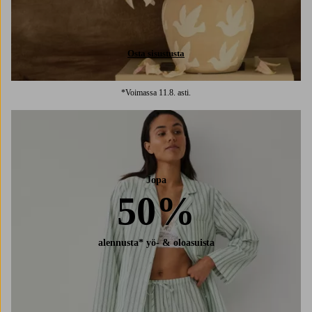
Osta sisustusta
*Voimassa 11.8. asti.
Jopa
50%
alennusta* yö- & oloasuista