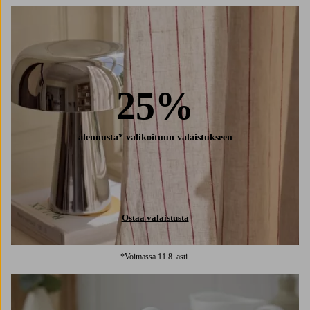
25%
alennusta* valikoituun valaistukseen
Ostaa valaistusta
*Voimassa 11.8. asti.