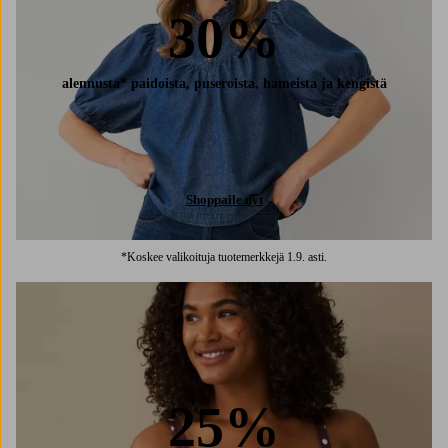
30%
alennusta* paidoista, puseroista, hameista ja kengistä
Shoppaile nyt
*Koskee valikoituja tuotemerkkejä 1.9. asti.
25%