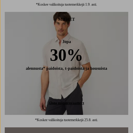
*Koskee valikoituja tuotemerkkejä 1.9. asti.
MIEHET
Jopa
30%
alennusta* paidoista, t-paidoista ja housuista
Osta miestenvaatteet
*Koskee valikoituja tuotemerkkejä 25.8. asti.