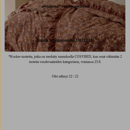
alennusta* vuodevaatteista
Ilmoita tarjousnumero: COSYBED
*Koskee tuotteita, jotka on merkitty tunnuksella COSYBED, kun ostat vähintään 2
tuotetta vuodevaatteiden kategoriasta, voimassa 25.8.
Olet nähnyt 22 / 22
Trustpilot