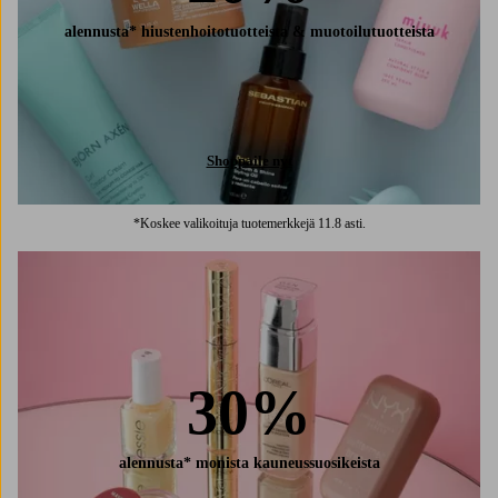
alennusta* hiustenhoitotuotteista & muotoilutuotteista
Shoppaile nyt
*Koskee valikoituja tuotemerkkejä 11.8 asti.
30%
alennusta* monista kauneussuosikeista