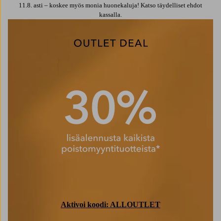
11.8. asti – koskee myös monia huonekaluja! Katso täydelliset ehdot
kassalla.
30% lisä
Aktivoi koodi: ALLOUTLET