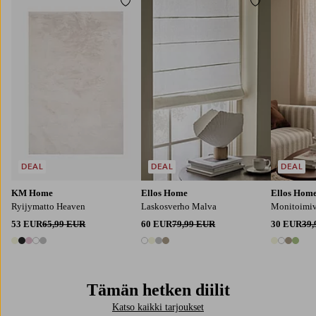
Lisää suosikkeihin
Lisää suosik
120X170
140X200
160X230
200X290
80
100
120
140
160
220
250
300
240X340
DEAL
DEAL
DEAL
KM Home
Ellos Home
Ellos Hom
Ryijymatto Heaven
Laskosverho Malva
Monitoimiv
53 EUR
65,99 EUR
60 EUR
79,99 EUR
30 EUR
39
5 värejä
4 värejä
4 värejä
Tämän hetken diilit
Katso kaikki tarjoukset