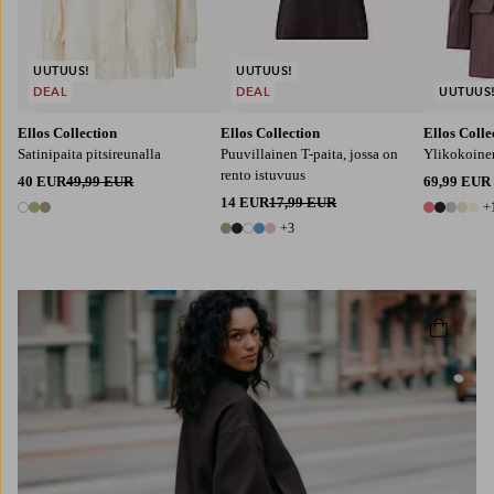
UUTUUS!
UUTUUS!
DEAL
DEAL
UUTUUS
Ellos Collection
Ellos Collection
Ellos Colle
Satinipaita pitsireunalla
Puuvillainen T-paita, jossa on
Ylikokoinen
rento istuvuus
40 EUR
49,99 EUR
69,99 EUR
14 EUR
17,99 EUR
+
3 värejä
6 värejä
+3
8 värejä