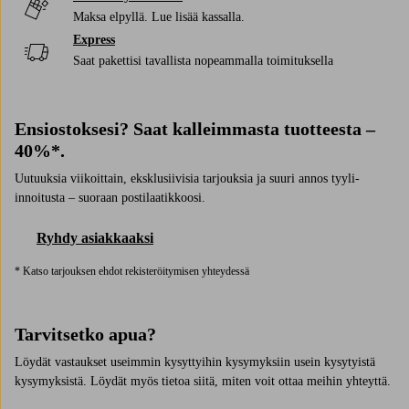
Lasten kengät
Miesten kengät
Maksa elpyllä. Lue lisää kassalla.
Express
Lastenvaatteet
Plus & Curves
Saat pakettisi tavallista nopeammalla toimituksella
Aurinkosuojavoiteita
Maksimekot
Pikkuhousut
Rintaliivit
Kattovalaisimet
Verhot
Ensiostoksesi? Saat kalleimmasta tuotteesta –
Bikinit
40%*.
Kengät
Vuodevaatteet
Yöpöydät
Uutuuksia viikoittain, eksklusiivisia tarjouksia ja suuri annos tyyli-
innoitusta – suoraan postilaatikkoosi.
Lattiavalaisimet
Matot
Keittiö & ruoanlaitto
Pussilakanasetit
Ryhdy asiakkaaksi
Laskosverhot
Paidat
* Katso tarjouksen ehdot rekisteröitymisen yhteydessä
Ulkokalusteet & puutarha
Kevättakit
Sängynpäädyt
Bikinit
Tarvitsetko apua?
Kesämekot
Sandaalit & sandaletit
Löydät vastaukset useimmin kysyttyihin kysymyksiin usein kysytyistä
kysymyksistä. Löydät myös tietoa siitä, miten voit ottaa meihin yhteyttä.