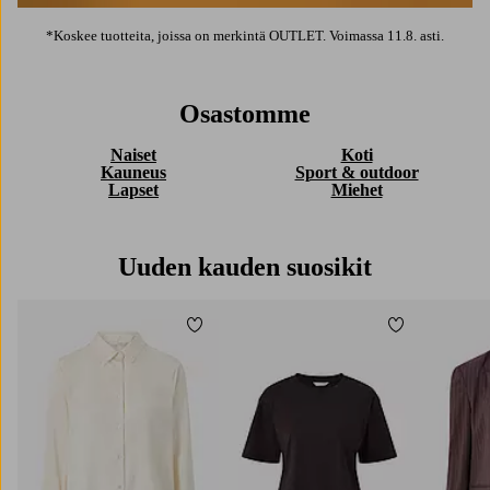
*Koskee tuotteita, joissa on merkintä OUTLET. Voimassa 11.8. asti.
Osastomme
Naiset
Koti
Kauneus
Sport & outdoor
Lapset
Miehet
Uuden kauden suosikit
Lisää suosikkeihin
Lisää suosik
XS
S
M
L
XL
XS
S
M
L
XL