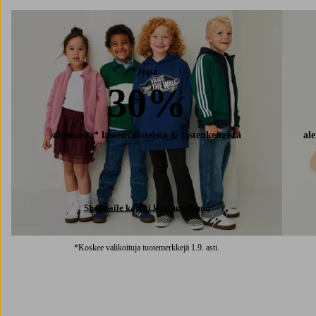
Jopa
30%
alennusta* lastenvaatteista & lastenkengistä
ale
Shoppaile kaikki koulun alkuun
*Koskee valikoituja tuotemerkkejä 1.9. asti.