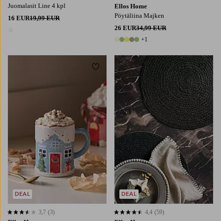
Juomalasit Line 4 kpl
Ellos Home
Pöytäliina Majken
16 EUR
19,99 EUR
26 EUR
34,99 EUR
1 väri
+1
6 värejä
Lisää suosikkeihin
Lisää
DEAL
DEAL
3,7
(3)
4,4
(59)
3,7 perustuen 3 arvosanaan
4,4 perustuen 59 arvosanaan