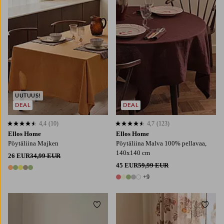
UUTUUS!
DEAL
DEAL
4,4
(10)
4,7
(123)
4,4 perustuen 10 arvosanaan
4,7 perustuen 123 arvosanaan
Ellos Home
Ellos Home
Pöytäliina Majken
Pöytäliina Malva 100% pellavaa,
140x140 cm
26 EUR
34,99 EUR
45 EUR
59,99 EUR
5 värejä
+9
14 värejä
Lisää suosikkeihin
Lisää