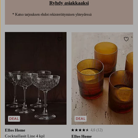
Ryhdy asiakkaaksi
* Katso tarjouksen ehdot rekisteröitymisen yhteydessä
Lisää suosikkeihin
Lisää
DEAL
DEAL
Ellos Home
4,6
(12)
4,6 perustuen 12 arvosanaan
Cocktaillasit Line 4 kpl
Ellos Home