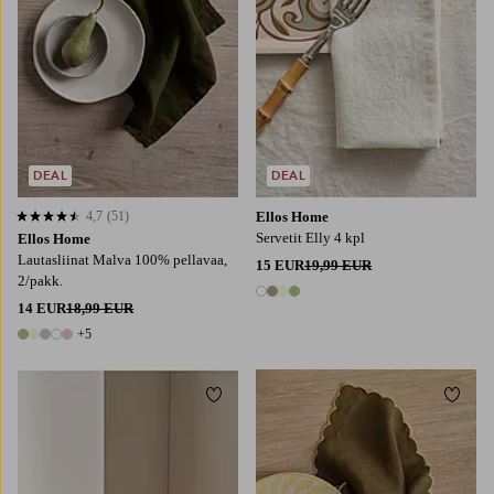
DEAL
DEAL
4,7
(51)
Ellos Home
4,7 perustuen 51 arvosanaan
Servetit Elly 4 kpl
Ellos Home
Lautasliinat Malva 100% pellavaa,
15 EUR
19,99 EUR
2/pakk.
4 värejä
14 EUR
18,99 EUR
+5
10 värejä
Lisää suosikkeihin
Lisää