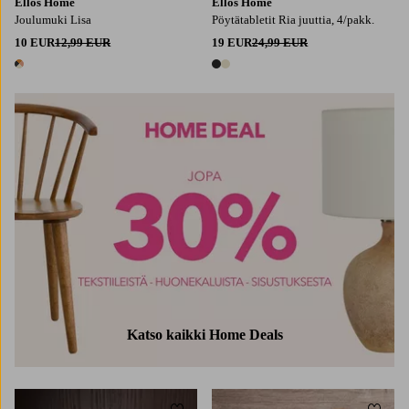
Ellos Home
Ellos Home
Joulumuki Lisa
Pöytätabletit Ria juuttia, 4/pakk.
10 EUR
12,99 EUR
19 EUR
24,99 EUR
1 väri
2 värejä
Katso kaikki Home Deals