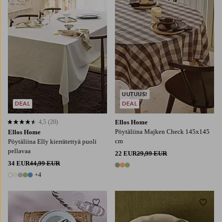
UUTUUS!
DEAL
DEAL
4,5
(20)
Ellos Home
4,5 perustuen 20 arvosanaan
Pöytäliina Majken Check 145x145
Ellos Home
cm
Pöytäliina Elly kierrätettyä puoli
pellavaa
22 EUR
29,99 EUR
34 EUR
44,99 EUR
3 värejä
+4
9 värejä
Lisää suosikkeihin
Lisää