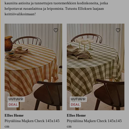
kauniita astioita ja tunnettujen tuotemerkkien kodinkoneita, jotka
helpottavat ruoanlaittoa ja leipomista. Tutustu Elloksen laajaan
keittiövalikoimaan!
Lisää suosikkeihin
Lisää
UUTUUS!
UUTUUS!
DEAL
DEAL
Ellos Home
Ellos Home
Pöytäliina Majken Check 145x145
Pöytäliina Majken Check 145x145
cm
cm