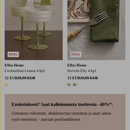
DEAL
DEAL
Ellos Home
Ellos Home
Cocktaillasi Lemon 4 kpl
Servetit Elly 4 kpl
32 EUR
39,99 EUR
15 EUR
19,99 EUR
1 väri
4 värejä
Ensiostoksesi? Saat kalleimmasta tuotteesta –40%*.
Uutuuksia viikoittain, eksklusiivisia tarjouksia ja suuri annos
tyyli-innoitusta – suoraan postilaatikkoosi.