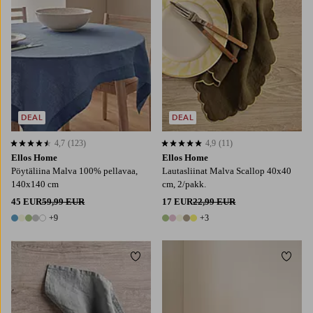
DEAL
DEAL
4,7
(123)
4,9
(11)
4,7 perustuen 123 arvosanaan
4,9 perustuen 11 arvosanaan
Ellos Home
Ellos Home
Pöytäliina Malva 100% pellavaa,
Lautasliinat Malva Scallop 40x40
140x140 cm
cm, 2/pakk.
45 EUR
59,99 EUR
17 EUR
22,99 EUR
+9
+3
14 värejä
8 värejä
Lisää suosikkeihin
Lisää
137X180
137X250
137X300