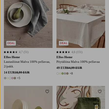
DEAL
DEAL
4,7
(51)
4,6
(151)
4,7 perustuen 51 arvosanaan
4,6 perustuen 151 arvosanaan
Ellos Home
Ellos Home
Lautasliinat Malva 100% pellavaa,
Pöytäliina Malva 100% pellavaa
2/pakk.
49 EUR
64,99 EUR
14 EUR
18,99 EUR
+8
13 värejä
+5
10 värejä
Lisää suosikkeihin
Lisää