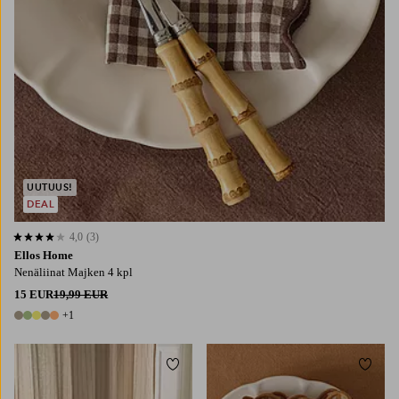
UUTUUS!
DEAL
4,0
(3)
4,0 perustuen 3 arvosanaan
Ellos Home
Nenäliinat Majken 4 kpl
15 EUR
19,99 EUR
+1
6 värejä
Lisää suosikkeihin
Lisää