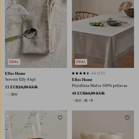
DEAL
DEAL
Ellos Home
4,6
(151)
4,6 perustuen 151 arvosanaan
Servetit Elly 4 kpl
Ellos Home
Pöytäliina Malva 100% pellavaa
15 EUR
19,99 EUR
49 EUR
64,99 EUR
4 värejä
+8
13 värejä
Lisää suosikkeihin
Lisää