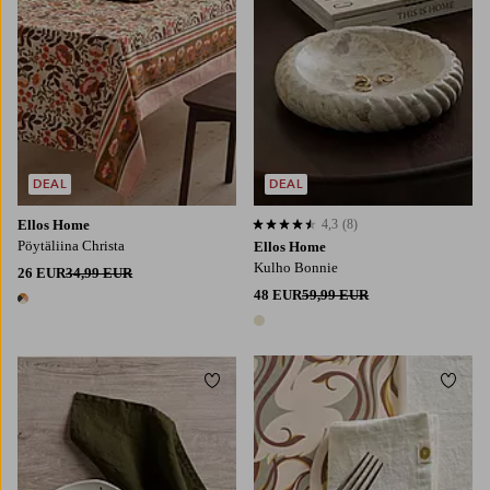
DEAL
DEAL
Ellos Home
4,3
(8)
4,3 perustuen 8 arvosanaan
Pöytäliina Christa
Ellos Home
Kulho Bonnie
26 EUR
34,99 EUR
48 EUR
59,99 EUR
1 väri
1 väri
Lisää suosikkeihin
Lisää