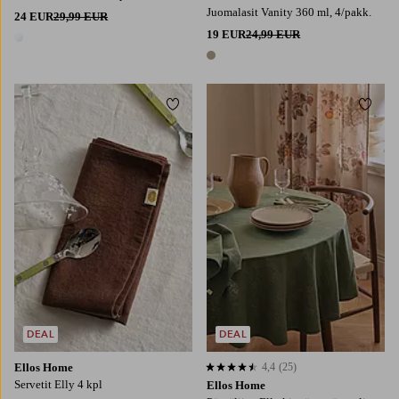
Juomalasit Vanity 360 ml, 4/pakk.
24 EUR
29,99 EUR
19 EUR
24,99 EUR
1 väri
1 väri
Lisää suosikkeihin
Lisää
DEAL
DEAL
Ellos Home
4,4
(25)
4,4 perustuen 25 arvosanaan
Servetit Elly 4 kpl
Ellos Home