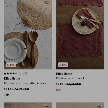
Lisää suosikkeihin
Lisää
DEAL
DEAL
4,4
(59)
Ellos Home
4,4 perustuen 59 arvosanaan
Pöytätabletti Ester 2 kpl
Ellos Home
Pöytätabletit Ria juuttia, 4/pakk.
19 EUR
24,99 EUR
19 EUR
24,99 EUR
2 värejä
2 värejä