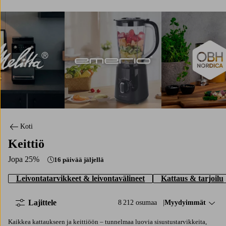
 Melitta
Shoppaile Emerio
Shoppaile OBH Nor
Koti
Keittiö
Jopa 25%
16 päivää jäljellä
Leivontatarvikkeet & leivontavälineet
Kattaus & tarjoilu
Lajittele
8 212 osumaa
Lajittele:
Myydyimmät
Kaikkea kattaukseen ja keittiöön – tunnelmaa luovia sisustustarvikkeita,