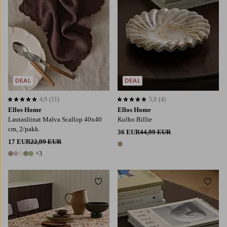
DEAL
DEAL
4,9
(11)
5,0
(4)
4,9 perustuen 11 arvosanaan
5,0 perustuen 4 arvosanaan
Ellos Home
Ellos Home
Lautasliinat Malva Scallop 40x40
Kulho Billie
cm, 2/pakk.
36 EUR
44,99 EUR
17 EUR
22,99 EUR
1 väri
+3
8 värejä
Lisää suosikkeihin
Lisää
145X180
145X250
145X300