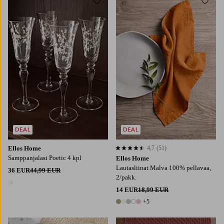
Lisää suosikkeihin
Lisää
DEAL
DEAL
Ellos Home
4,7
(51)
4,7 perustuen 51 arvosanaan
Samppanjalasi Poetic 4 kpl
Ellos Home
Lautasliinat Malva 100% pellavaa,
36 EUR
44,99 EUR
2/pakk.
1 väri
14 EUR
18,99 EUR
+5
10 värejä