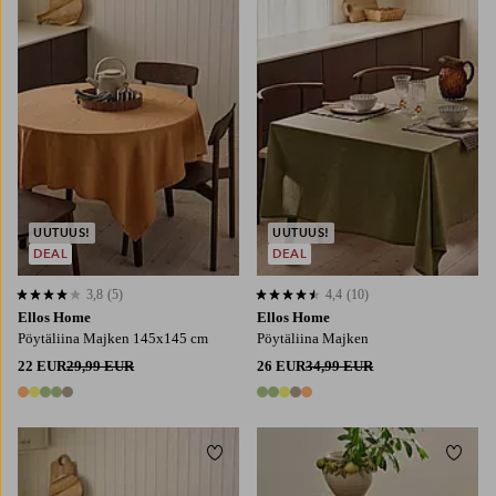
145X180
145X250
145X300
UUTUUS!
UUTUUS!
DEAL
DEAL
3,8
(5)
4,4
(10)
3,8 perustuen 5 arvosanaan
4,4 perustuen 10 arvosanaan
Ellos Home
Ellos Home
Pöytäliina Majken 145x145 cm
Pöytäliina Majken
22 EUR
29,99 EUR
26 EUR
34,99 EUR
5 värejä
5 värejä
Lisää suosikkeihin
Lisää