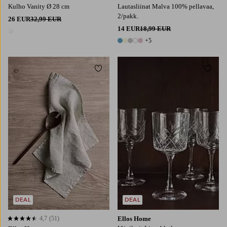
Kulho Vanity Ø 28 cm
Lautasliinat Malva 100% pellavaa,
2/pakk.
26 EUR
32,99 EUR
14 EUR
18,99 EUR
1 väri
+5
10 värejä
Lisää suosikkeihin
Lisää
DEAL
DEAL
4,7
(51)
Ellos Home
4,7 perustuen 51 arvosanaan