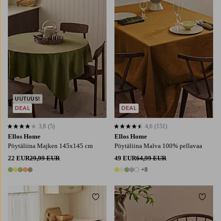
137X180
137X250
137X300
UUTUUS!
DEAL
DEAL
3,8
(5)
4,6
(151)
3,8 perustuen 5 arvosanaan
4,6 perustuen 151 arvosanaan
Ellos Home
Ellos Home
Pöytäliina Majken 145x145 cm
Pöytäliina Malva 100% pellavaa
22 EUR
29,99 EUR
49 EUR
64,99 EUR
+8
5 värejä
13 värejä
Lisää suosikkeihin
Lisää
145X180
145X250
145X300