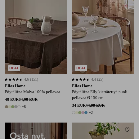
137X180
137X250
137X300
DEAL
DEAL
4,6
(151)
4,4
(25)
4,6 perustuen 151 arvosanaan
4,4 perustuen 25 arvosanaan
Ellos Home
Ellos Home
Pöytäliina Malva 100% pellavaa
Pöytäliina Elly kierrätettyä puoli
pellavaa Ø 150 cm
49 EUR
64,99 EUR
34 EUR
44,99 EUR
+8
13 värejä
+2
7 värejä
Lisää