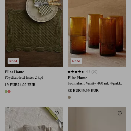
DEAL
DEAL
Ellos Home
4,7
(20)
4,7 perustuen 20 arvosanaan
Pöytätabletti Ester 2 kpl
Ellos Home
Juomalasit Vanity 460 ml, 4/pakk.
19 EUR
24,99 EUR
38 EUR
49,99 EUR
2 värejä
1 väri
Lisää suosikkeihin
Lisää
137X180
137X250
137X300