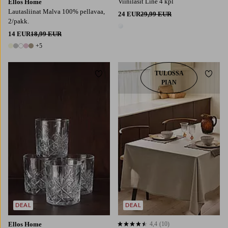
Viinilasit Line 4 kpl
Ellos Home
Lautasliinat Malva 100% pellavaa,
24 EUR
29,99 EUR
2/pakk.
1 väri
14 EUR
18,99 EUR
+5
10 värejä
TULOSSA
Lisää suosikkeihin
Lisää
PIAN
145X180
145X250
145X300
DEAL
DEAL
Ellos Home
4,4
(10)
4,4 perustuen 10 arvosanaan