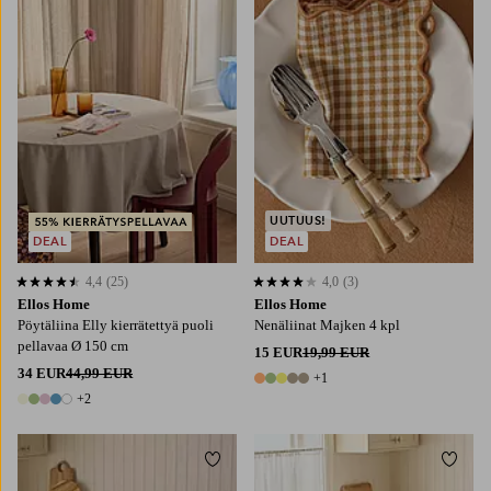
UUTUUS!
DEAL
DEAL
4,4
(25)
4,0
(3)
4,4 perustuen 25 arvosanaan
4,0 perustuen 3 arvosanaan
Ellos Home
Ellos Home
Pöytäliina Elly kierrätettyä puoli
Nenäliinat Majken 4 kpl
pellavaa Ø 150 cm
15 EUR
19,99 EUR
34 EUR
44,99 EUR
+1
6 värejä
+2
7 värejä
Lisää suosikkeihin
Lisää