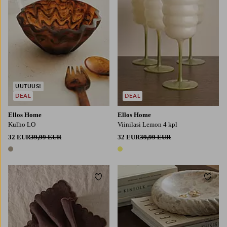
UUTUUS!
DEAL
DEAL
Ellos Home
Ellos Home
Kulho LO
Viinilasi Lemon 4 kpl
32 EUR
39,99 EUR
32 EUR
39,99 EUR
1 väri
1 väri
Lisää suosikkeihin
Lisää