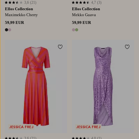
3,6
(21)
4,7
(3)
3,6 perustuen 21 arvosanaan
4,7 perustuen 3 arvosanaan
Ellos Collection
Ellos Collection
Maximekko Cherry
Mekko Guava
59,99 EUR
59,99 EUR
2 värejä
2 värejä
Lisää suosikkeihin
Lisää
XS
S
M
L
XL
XS
S
M
L
XL
JESSICA FREJ
JESSICA FREJ
3,6
(21)
4,0
(1)