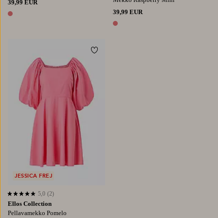
39,99 EUR
39,99 EUR
1 väri
1 väri
Lisää suosikkeihin
JESSICA FREJ
5,0
(2)
5,0 perustuen 2 arvosanaan
Ellos Collection
Pellavamekko Pomelo