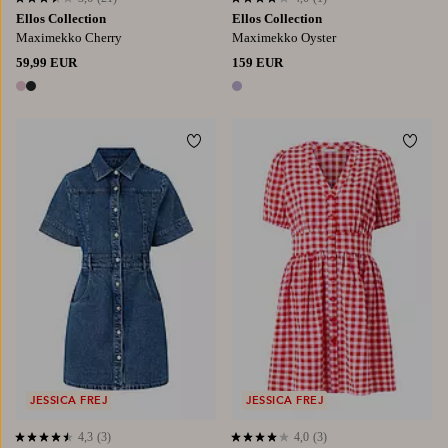
3,6 perustuen 21 arvosanaan
4,0 perustuen 1 arvosanaan
Ellos Collection
Ellos Collection
Maximekko Cherry
Maximekko Oyster
59,99 EUR
159 EUR
2 värejä
1 väri
Lisää suosikkeihin
Lisää
XS
S
M
L
XL
JESSICA FREJ
JESSICA FREJ
4,3
(3)
4,0
(3)
4,3 perustuen 3 arvosanaan
4,0 perustuen 3 arvosanaan