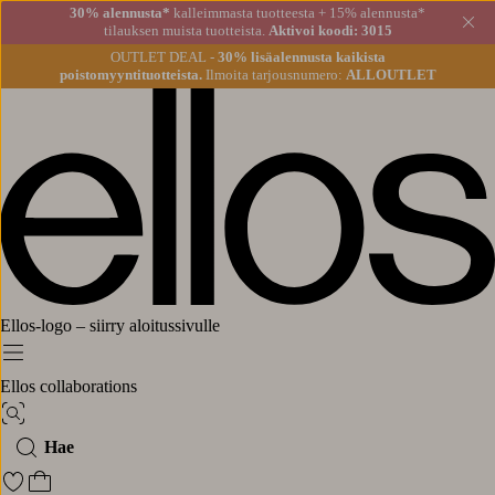
30% alennusta*
kalleimmasta tuotteesta + 15% alennusta*
Sul
tilauksen muista tuotteista.
Aktivoi koodi: 3015
OUTLET DEAL -
30% lisäalennusta kaikista
poistomyyntituotteista.
Ilmoita tarjousnumero:
ALLOUTLET
Ellos-logo – siirry aloitussivulle
Menu
Ellos collaborations
Kuvahaku
Hae
Siirry merkittyihin suosikkituotteisiin
Siirry ostoskoriin