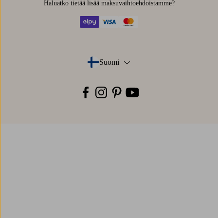
Haluatko tietää
lisää maksuvaihtoehdoistamme
?
elpy
visa
mastercard
Suomi
- Valitse maa
Facebook
Instagram
Pinterest
Youtube