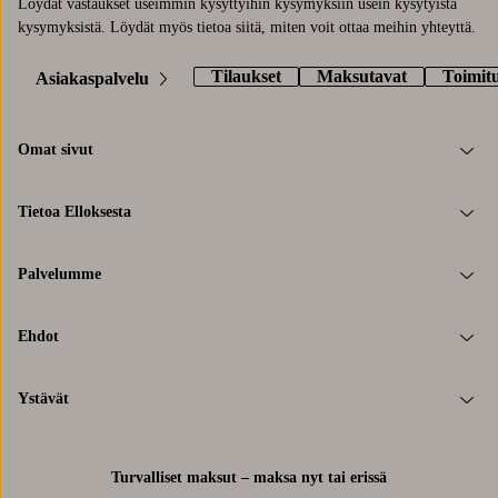
Löydät vastaukset useimmin kysyttyihin kysymyksiin usein kysytyistä
kysymyksistä. Löydät myös tietoa siitä, miten voit ottaa meihin yhteyttä.
Tilaukset
Maksutavat
Toimit
Asiakaspalvelu
Omat sivut
Tietoa Elloksesta
Palvelumme
Ehdot
Ystävät
Turvalliset maksut – maksa nyt tai erissä