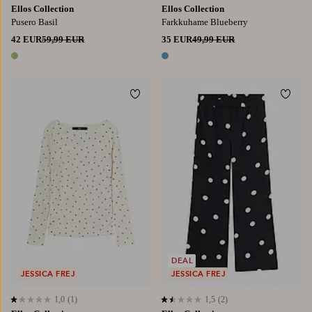
Ellos Collection
Ellos Collection
Pusero Basil
Farkkuhame Blueberry
42 EUR
59,99 EUR
35 EUR
49,99 EUR
1 väri
1 väri
Lisää suosikkeihin
Lisää
98/104
110/116
122/128
134/140
146/152
DEAL
JESSICA FREJ
JESSICA FREJ
1,0
(1)
1,5
(2)
1,0 perustuen 1 arvosanaan
1,5 perustuen 2 arvosanaan