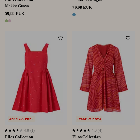
Mekko Guava
79,99 EUR
59,99 EUR
1 väri
2 värejä
Lisää suosikkeihin
Lisää
JESSICA FREJ
JESSICA FREJ
4,0
(1)
4,3
(4)
4,0 perustuen 1 arvosanaan
4,3 perustuen 4 arvosanaan
Ellos Collection
Ellos Collection