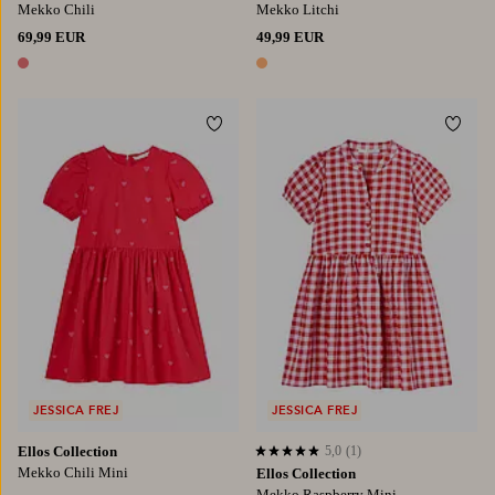
Mekko Chili
Mekko Litchi
69,99 EUR
49,99 EUR
1 väri
1 väri
Lisää suosikkeihin
Lisää
98/104
110/116
122/128
134/140
146/152
JESSICA FREJ
JESSICA FREJ
Ellos Collection
5,0
(1)
5,0 perustuen 1 arvosanaan
Mekko Chili Mini
Ellos Collection
Mekko Raspberry Mini