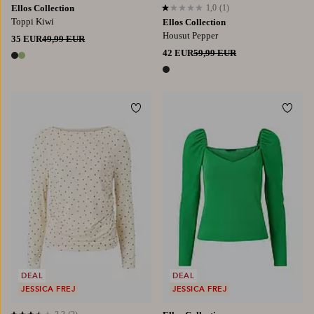
Ellos Collection
1,0
(1)
1,0 perustuen 1 arvosanaan
Toppi Kiwi
Ellos Collection
Housut Pepper
35 EUR
49,99 EUR
42 EUR
59,99 EUR
2 värejä
1 väri
Lisää suosikkeihin
Lisää
XS
S
M
L
XL
XS
S
M
L
XL
DEAL
DEAL
JESSICA FREJ
JESSICA FREJ