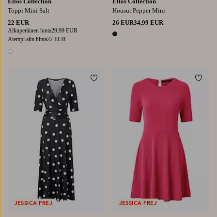
Ellos Collection
Ellos Collection
Toppi Mini Salt
Housut Pepper Mini
22 EUR
26 EUR
34,99 EUR
Alkuperäinen hinta
29,99 EUR
1 väri
Aiempi alin hinta
22 EUR
1 väri
Lisää suosikkeihin
Lisää
XS
S
M
L
XL
XS
S
M
L
XL
JESSICA FREJ
JESSICA FREJ