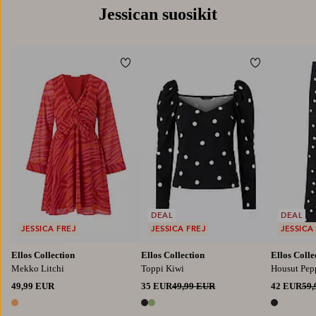
Jessican suosikit
Lisää suosikkeihin
Lisää suosik
XS
S
M
L
XL
DEAL
DEAL
JESSICA FREJ
JESSICA FREJ
JESSICA
Ellos Collection
Ellos Collection
Ellos Colle
Mekko Litchi
Toppi Kiwi
Housut Pep
49,99 EUR
35 EUR
49,99 EUR
42 EUR
59
1 väri
2 värejä
1 väri