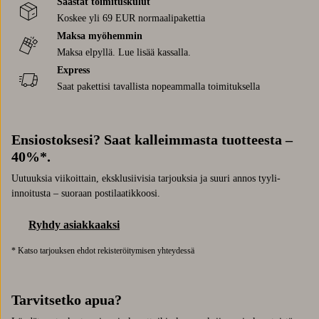
Säästät toimituskulut
Koskee yli 69 EUR normaalipakettia
Maksa myöhemmin
Maksa elpyllä. Lue lisää kassalla.
Express
Saat pakettisi tavallista nopeammalla toimituksella
Ensiostoksesi? Saat kalleimmasta tuotteesta –
40%*.
Uutuuksia viikoittain, eksklusiivisia tarjouksia ja suuri annos tyyli-
innoitusta – suoraan postilaatikkoosi.
Ryhdy asiakkaaksi
* Katso tarjouksen ehdot rekisteröitymisen yhteydessä
Tarvitsetko apua?