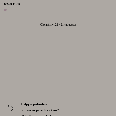
69,99 EUR
1 väri
Olet nähnyt 21 / 21 tuotteesta
Trustpilot
Helppo palautus
30 päivän palautusoikeus*