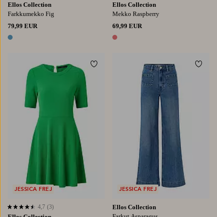
Ellos Collection
Ellos Collection
Farkkumekko Fig
Mekko Raspberry
79,99 EUR
69,99 EUR
1 väri
1 väri
Lisää suosikkeihin
Lisää
XS
S
M
L
XL
JESSICA FREJ
JESSICA FREJ
4,7
(3)
Ellos Collection
4,7 perustuen 3 arvosanaan
Farkut Asparagus
Ellos Collection