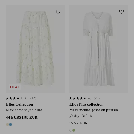
Lisää suosikkeihin
Lisää 
XS
S
M
L
XL
L
XL
2XL
3XL
4XL
DEAL
4,1
(12)
4,6
(29)
4,1 perustuen 12 arvosanaan
4,6 perustuen 29 arvosanaan
Ellos Collection
Ellos Plus collection
Maxihame röyhelöillä
Maxi-mekko, jossa on pitsisiä
yksityiskohtia
44 EUR
54,99 EUR
59,99 EUR
2 värejä
2 värejä