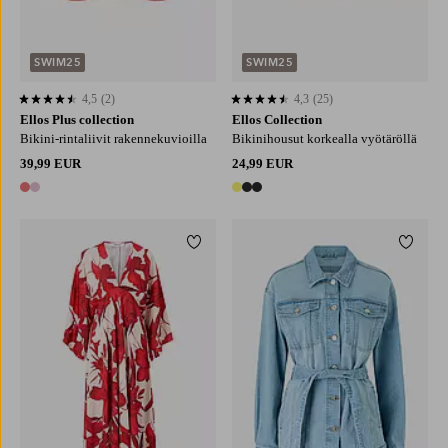
SWIM25
SWIM25
4,5
(2)
4,3
(25)
4,5 perustuen 2 arvosanaan
4,3 perustuen 25 arvosanaan
Ellos Plus collection
Ellos Collection
Bikini-rintaliivit rakennekuvioilla
Bikinihousut korkealla vyötäröllä
39,99 EUR
24,99 EUR
2 värejä
3 värejä
Lisää suosikkeihin
Lisää 
XS
S
M
L
XS
S
M
L
XL