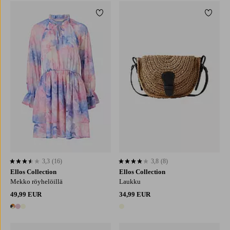
Lisää suosikkeihin
Lisää 
XS
S
M
L
XL
3,3
(16)
3,8
(8)
3,3 perustuen 16 arvosanaan
3,8 perustuen 8 arvosanaan
Ellos Collection
Ellos Collection
Mekko röyhelöillä
Laukku
49,99 EUR
34,99 EUR
3 värejä
1 väri