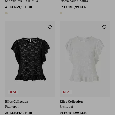
Shortsit leveillä jaloilla
Pusero pallohihoilla
45 EUR
59,99 EUR
52 EUR
69,99 EUR
1 väri
1 väri
Lisää suosikkeihin
Lisää 
XS
S
M
L
XL
XS
S
M
L
XL
DEAL
DEAL
Ellos Collection
Ellos Collection
Pitsitoppi
Pitsitoppi
26 EUR
34,99 EUR
26 EUR
34,99 EUR