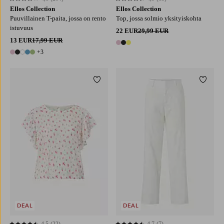
4,1 perustuen 204 arvosanaan
4,5 perustuen 13 arvosanaan
Ellos Collection
Ellos Collection
Puuvillainen T-paita, jossa on rento
Top, jossa solmio yksityiskohta
istuvuus
22 EUR
29,99 EUR
13 EUR
17,99 EUR
3 värejä
+3
8 värejä
Lisää suosikkeihin
Lisää 
XS
S
M
L
XL
DEAL
DEAL
4,5
(22)
4,7
(7)