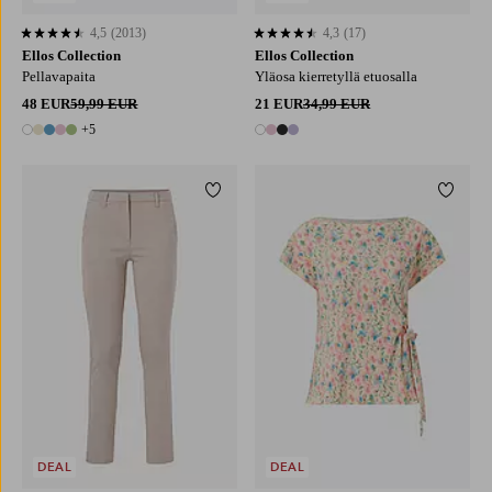
4,5
(2013)
4,3
(17)
4,5 perustuen 2013 arvosanaan
4,3 perustuen 17 arvosanaan
Ellos Collection
Ellos Collection
Pellavapaita
Yläosa kierretyllä etuosalla
48 EUR
59,99 EUR
21 EUR
34,99 EUR
+5
10 värejä
4 värejä
Lisää suosikkeihin
Lisää 
XS
S
M
L
XL
DEAL
DEAL