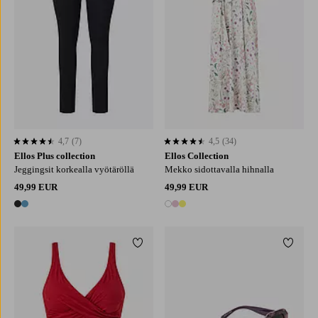
4,7
(7)
4,5
(34)
4,7 perustuen 7 arvosanaan
4,5 perustuen 34 arvosanaan
Ellos Plus collection
Ellos Collection
Jeggingsit korkealla vyötäröllä
Mekko sidottavalla hihnalla
49,99 EUR
49,99 EUR
2 värejä
3 värejä
Lisää suosikkeihin
Lisää 