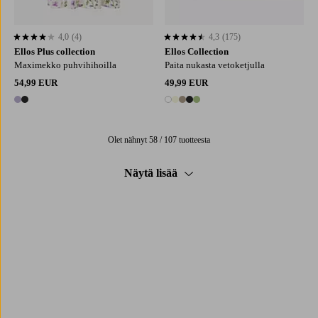
4,0
(4)
4,3
(175)
4,0 perustuen 4 arvosanaan
4,3 perustuen 175 arvosanaan
Ellos Plus collection
Ellos Collection
Maximekko puhvihihoilla
Paita nukasta vetoketjulla
54,99 EUR
49,99 EUR
2 värejä
5 värejä
Olet nähnyt 58 / 107 tuotteesta
Näytä lisää
Trustpilot