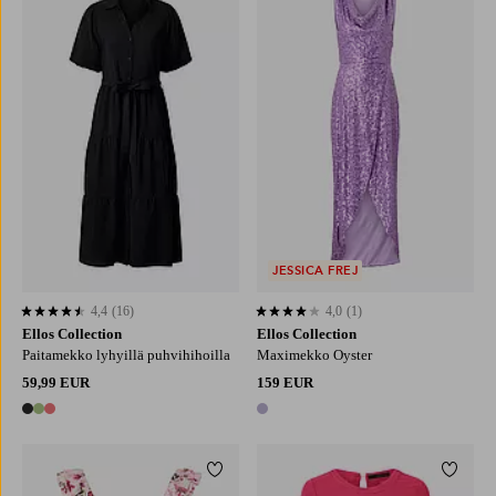
XS
S
M
L
XL
XS
S
M
L
XL
JESSICA FREJ
4,4
(16)
4,0
(1)
4,4 perustuen 16 arvosanaan
4,0 perustuen 1 arvosanaan
Ellos Collection
Ellos Collection
Paitamekko lyhyillä puhvihihoilla
Maximekko Oyster
59,99 EUR
159 EUR
3 värejä
1 väri
Lisää suosikkeihin
Lisää 