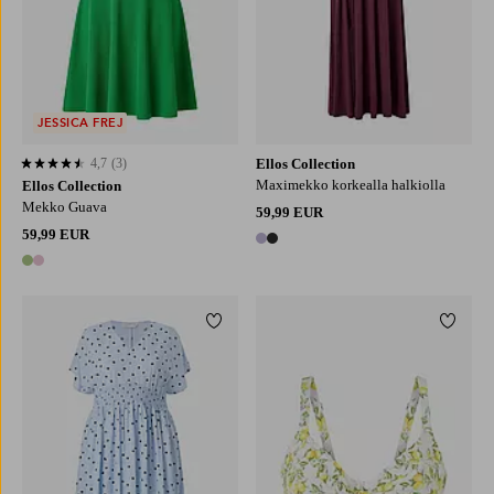
JESSICA FREJ
4,7
(3)
Ellos Collection
4,7 perustuen 3 arvosanaan
Maximekko korkealla halkiolla
Ellos Collection
Mekko Guava
59,99 EUR
59,99 EUR
2 värejä
2 värejä
Lisää suosikkeihin
Lisää 
L
XL
2XL
3XL
4XL