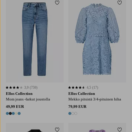
Lisää suosikkeihin
Lisää 
XS
S
M
L
XL
3,9
(759)
4,5
(17)
3,9 perustuen 759 arvosanaan
4,5 perustuen 17 arvosanaan
Ellos Collection
Ellos Collection
Mom jeans -farkut joustolla
Mekko pitsistä 3/4-pituinen hiha
49,99 EUR
79,99 EUR
5 värejä
3 värejä
Lisää suosikkeihin
Lisää 