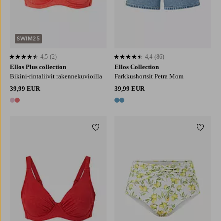
SWIM25
4,5
(2)
4,4
(86)
4,5 perustuen 2 arvosanaan
4,4 perustuen 86 arvosanaan
Ellos Plus collection
Ellos Collection
Bikini-rintaliivit rakennekuvioilla
Farkkushortsit Petra Mom
39,99 EUR
39,99 EUR
2 värejä
2 värejä
Lisää suosikkeihin
Lisää 
S
M
L
XL