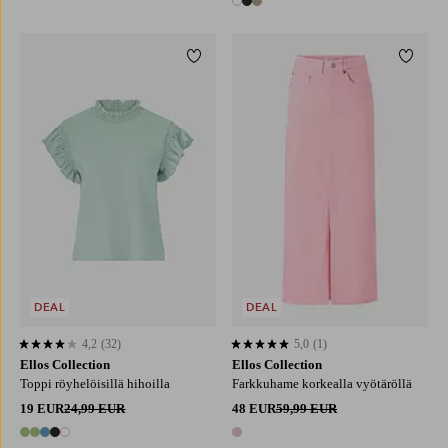
3 värejä
Lisää suosikkeihin
Lisää 
XS
S
M
L
XL
DEAL
DEAL
4,2
(32)
5,0
(1)
4,2 perustuen 32 arvosanaan
5,0 perustuen 1 arvosanaan
Ellos Collection
Ellos Collection
Toppi röyhelöisillä hihoilla
Farkkuhame korkealla vyötäröllä
19 EUR
24,99 EUR
48 EUR
59,99 EUR
5 värejä
1 väri