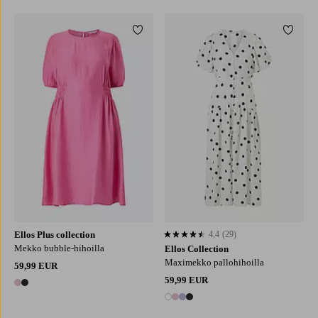
Lisää suosikkeihin
Lisää 
L
XL
2XL
3XL
4XL
Ellos Plus collection
4,4
(29)
4,4 perustuen 29 arvosanaan
Mekko bubble-hihoilla
Ellos Collection
Maximekko pallohihoilla
59,99 EUR
59,99 EUR
2 värejä
4 värejä