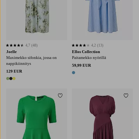
4,7
(48)
4,2
(13)
4,7 perustuen 48 arvosanaan
4,2 perustuen 13 arvosanaan
Joelle
Ellos Collection
Maximekko sifonkia, jossa on
Paitamekko nyörillä
nappikiinnitys
59,99 EUR
129 EUR
1 väri
3 värejä
Lisää suosikkeihin
Lisää 
XS
S
M
L
XL
XS
S
M
L
XL