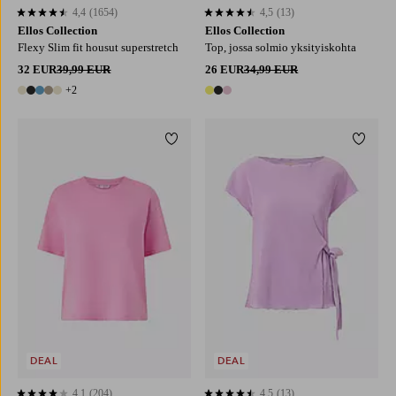
4,4
(1654)
4,5
(13)
4,4 perustuen 1654 arvosanaan
4,5 perustuen 13 arvosanaan
Ellos Collection
Ellos Collection
Flexy Slim fit housut superstretch
Top, jossa solmio yksityiskohta
32 EUR
39,99 EUR
26 EUR
34,99 EUR
+2
7 värejä
3 värejä
Lisää suosikkeihin
Lisää 
XS
S
M
L
XL
XS
S
M
L
XL
DEAL
DEAL
4,1
(204)
4,5
(13)