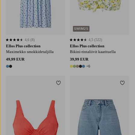
SWIM25
4,6
(8)
4,5
(522)
4,6 perustuen 8 arvosanaan
4,5 perustuen 522 arvosanaan
Ellos Plus collection
Ellos Plus collection
Maximekko smokkidetaljilla
Bikini-rintaliivit kaarituella
49,99 EUR
39,99 EUR
+6
2 värejä
11 värejä
Lisää suosikkeihin
Lisää 