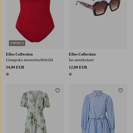
SWIM25
Ellos Collection
Ellos Collection
Uimapuku muotoilueffektillä
Iso aurinkolasit
54,99 EUR
12,99 EUR
1 väri
1 väri
Lisää suosikkeihin
Lisää 
XS
S
M
L
XL