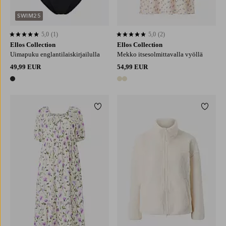
SWIM25
5,0
(1)
5,0
(2)
5,0 perustuen 1 arvosanaan
5,0 perustuen 2 arvosanaan
Ellos Collection
Ellos Collection
Uimapuku englantilaiskirjailulla
Mekko itsesolmittavalla vyöllä
49,99 EUR
54,99 EUR
1 väri
2 värejä
Lisää suosikkeihin
Lisää 
L
XL
2XL
3XL
4XL
XS
S
M
L
XL