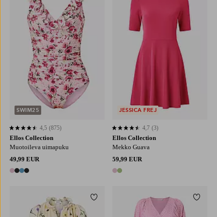
XS
S
M
L
XL
SWIM25
JESSICA FREJ
4,5
(875)
4,7
(3)
4,5 perustuen 875 arvosanaan
4,7 perustuen 3 arvosanaan
Ellos Collection
Ellos Collection
Muotoileva uimapuku
Mekko Guava
49,99 EUR
59,99 EUR
4 värejä
2 värejä
Lisää suosikkeihin
Lisää 