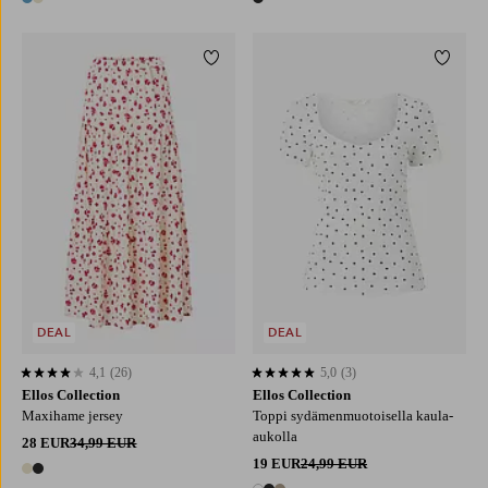
2 värejä
1 väri
Lisää suosikkeihin
Lisää 
XS
S
M
L
XL
XS
S
M
L
XL
DEAL
DEAL
4,1
(26)
5,0
(3)
4,1 perustuen 26 arvosanaan
5,0 perustuen 3 arvosanaan
Ellos Collection
Ellos Collection
Maxihame jersey
Toppi sydämenmuotoisella kaula-
aukolla
28 EUR
34,99 EUR
19 EUR
24,99 EUR
2 värejä