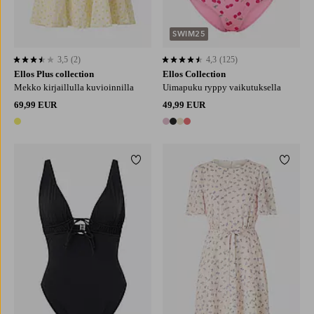
SWIM25
3,5
(2)
4,3
(125)
3,5 perustuen 2 arvosanaan
4,3 perustuen 125 arvosanaan
Ellos Plus collection
Ellos Collection
Mekko kirjaillulla kuvioinnilla
Uimapuku ryppy vaikutuksella
69,99 EUR
49,99 EUR
1 väri
4 värejä
Lisää suosikkeihin
Lisää 
XS
S
M
L
XL