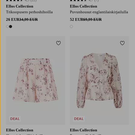
4,5 perustuen 22 arvosanaan
4,7 perustuen 7 arvosanaan
Ellos Collection
Ellos Collection
Trikoopusero perhoshihoilla
Puvunhousut englantilaiskirjailulla
26 EUR
34,99 EUR
52 EUR
69,99 EUR
2 värejä
1 väri
Lisää suosikkeihin
Lisää 
XS
S
M
L
XL
XS
S
M
L
XL
DEAL
DEAL
Ellos Collection
Ellos Collection