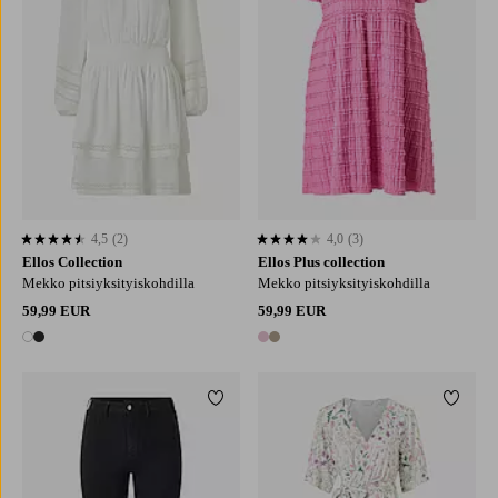
4,5
(2)
4,0
(3)
4,5 perustuen 2 arvosanaan
4,0 perustuen 3 arvosanaan
Ellos Collection
Ellos Plus collection
Mekko pitsiyksityiskohdilla
Mekko pitsiyksityiskohdilla
59,99 EUR
59,99 EUR
2 värejä
2 värejä
Lisää suosikkeihin
Lisää 
XS
S
M
L
XL