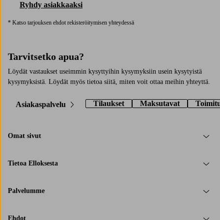
Ryhdy asiakkaaksi
* Katso tarjouksen ehdot rekisteröitymisen yhteydessä
Tarvitsetko apua?
Löydät vastaukset useimmin kysyttyihin kysymyksiin usein kysytyistä
kysymyksistä. Löydät myös tietoa siitä, miten voit ottaa meihin yhteyttä.
Tilaukset
Maksutavat
Toimit
Asiakaspalvelu
Omat sivut
Tietoa Elloksesta
Palvelumme
Ehdot