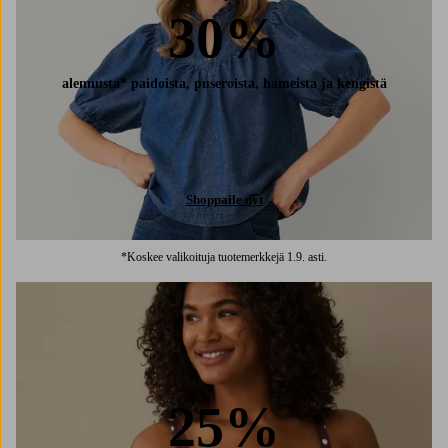
30%
alennusta* paidoista, puseroista, hameista ja kengistä
Shoppaile nyt
*Koskee valikoituja tuotemerkkejä 1.9. asti.
25%