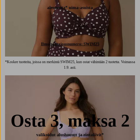
alennusta* uima-asuista
Ilmoita tarjousnumero: SWIM25
*Koskee tuotteita, joissa on merkintä SWIM25, kun ostat vähintään 2 tuotetta. Voimassa
1.9. asti.
Osta 3, maksa 2
valikoidut alushousut ja rintaliivit*