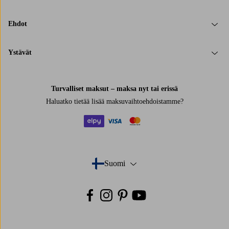
Ehdot
Ystävät
Turvalliset maksut – maksa nyt tai erissä
Haluatko tietää
lisää maksuvaihtoehdoistamme
?
elpy
visa
mastercard
Suomi
- Valitse maa
Facebook
Instagram
Pinterest
Youtube