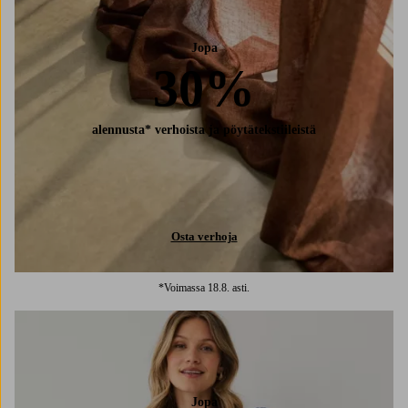
Jopa
30%
alennusta* verhoista ja pöytätekstiileistä
Osta verhoja
*Voimassa 18.8. asti.
Jopa