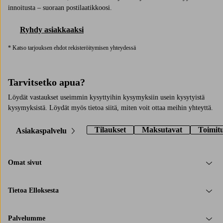
innoitusta – suoraan postilaatikkoosi.
Ryhdy asiakkaaksi
* Katso tarjouksen ehdot rekisteröitymisen yhteydessä
Tarvitsetko apua?
Löydät vastaukset useimmin kysyttyihin kysymyksiin usein kysytyistä
kysymyksistä. Löydät myös tietoa siitä, miten voit ottaa meihin yhteyttä.
Tilaukset
Maksutavat
Toimit
Asiakaspalvelu
Omat sivut
Tietoa Elloksesta
Palvelumme