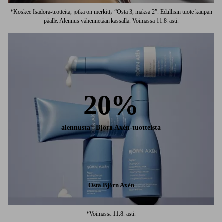
*Koskee Isadora-tuotteita, jotka on merkitty “Osta 3, maksa 2”. Edullisin tuote kaupan
päälle. Alennus vähennetään kassalla. Voimassa 11.8. asti.
20%
alennusta* Björn Axén-tuotteista
Osta Björn Axén
*Voimassa 11.8. asti.