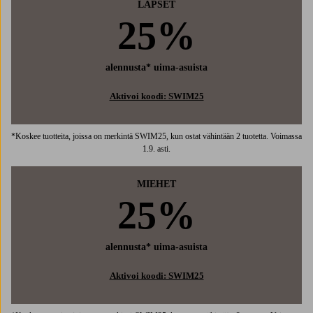
LAPSET
25%
alennusta* uima-asuista
Aktivoi koodi: SWIM25
*Koskee tuotteita, joissa on merkintä SWIM25, kun ostat vähintään 2 tuotetta. Voimassa
1.9. asti.
MIEHET
25%
alennusta* uima-asuista
Aktivoi koodi: SWIM25