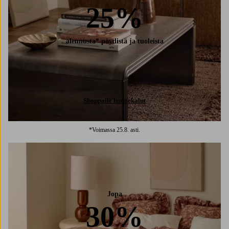
25%
alennusta* pöydistä ja tuoleista
Shoppaile huonekalut
*Voimassa 25.8. asti.
Jopa
30%