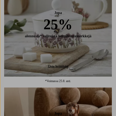
Jopa
25%
alennusta* valituista keittiötuotemerkkejä
Osta keittiöön
*Voimassa 25.8. asti.
Jopa