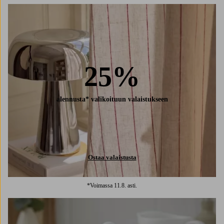
25%
alennusta* valikoituun valaistukseen
Ostaa valaistusta
*Voimassa 11.8. asti.