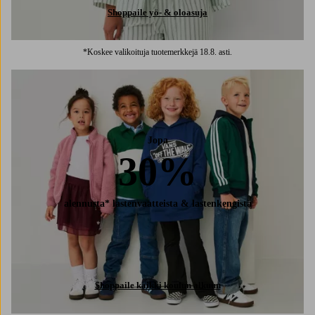
Shoppaile yö- & oloasuja
*Koskee valikoituja tuotemerkkejä 18.8. asti.
Jopa
30%
alennusta* lastenvaatteista & lastenkengistä
Shoppaile kaikki koulun alkuun