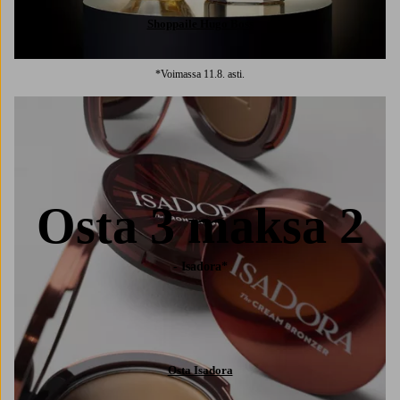
Shoppaile Hugo Boss
*Voimassa 11.8. asti.
Osta 3 maksa 2
- Isadora*
Osta Isadora