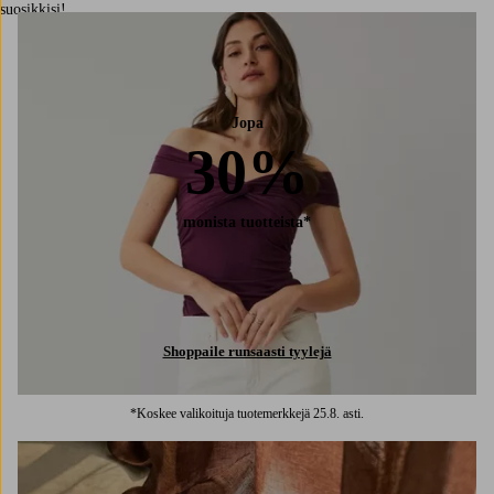
suosikkisi!
Jopa
30%
monista tuotteista*
Shoppaile runsaasti tyylejä
*Koskee valikoituja tuotemerkkejä 25.8. asti.