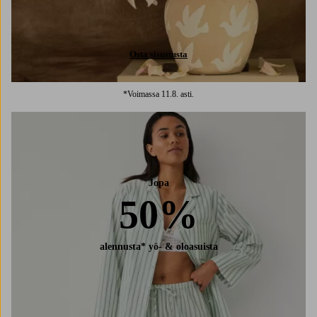
Osta sisustusta
*Voimassa 11.8. asti.
Jopa
50%
alennusta* yö- & oloasuista