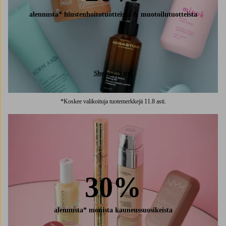
alennusta* hiustenhoitotuotteista & muotoilutuotteista
Shoppaile nyt
*Koskee valikoituja tuotemerkkejä 11.8 asti.
30%
alennusta* monista kauneussuosikeista