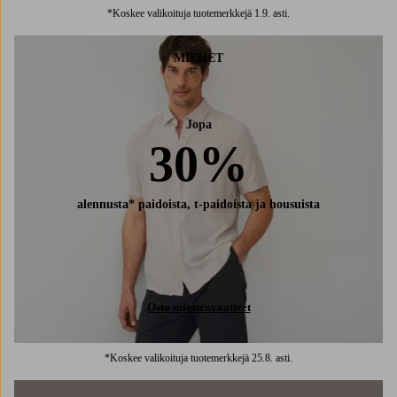
*Koskee valikoituja tuotemerkkejä 1.9. asti.
MIEHET
Jopa
30%
alennusta* paidoista, t-paidoista ja housuista
Osta miestenvaatteet
*Koskee valikoituja tuotemerkkejä 25.8. asti.