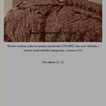
alennusta* vuodevaatteista
Ilmoita tarjousnumero: COSYBED
*Koskee tuotteita, jotka on merkitty tunnuksella COSYBED, kun ostat vähintään 2
tuotetta vuodevaatteiden kategoriasta, voimassa 25.8.
Olet nähnyt 22 / 22
Trustpilot