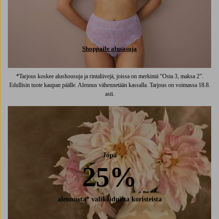
Shoppaile alusasuja
*Tarjous koskee alushousuja ja rintaliivejä, joissa on merkintä “Osta 3, maksa 2”.
Edullisin tuote kaupan päälle. Alennus vähennetään kassalla. Tarjous on voimassa 18.8.
asti.
Jopa
25%
alennusta* valikoiduista koristeista