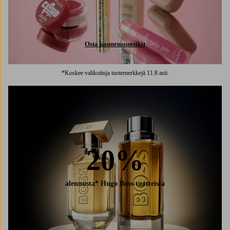
Osta kauneussuosikit
*Koskee valikoituja tuotemerkkejä 11.8 asti.
20%
alennusta* Hugo Boss-tuotteista