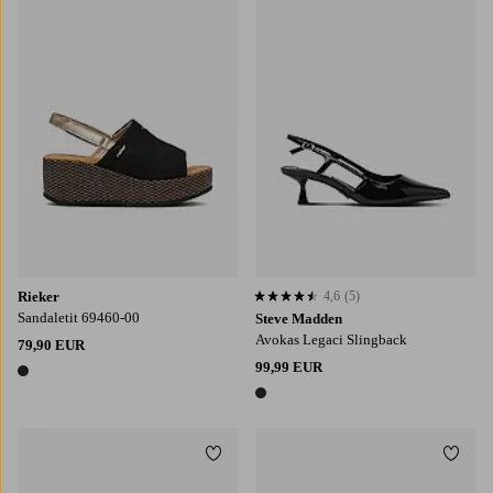
Rieker
4,6
(5)
4,6 perustuen 5 arvosanaan
Sandaletit 69460-00
Steve Madden
Avokas Legaci Slingback
79,90 EUR
99,99 EUR
1 väri
1 väri
Lisää suosikkeihin
Lisää