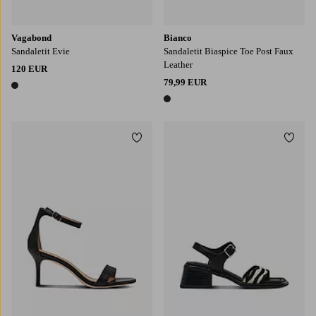
Vagabond
Bianco
Sandaletit Evie
Sandaletit Biaspice Toe Post Faux
Leather
120 EUR
79,99 EUR
1 väri
1 väri
Lisää suosikkeihin
Lisää