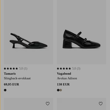
5,0
(1)
5,0
(3)
5,0 perustuen 1 arvosanaan
5,0 perustuen 3 arvosanaan
Tamaris
Vagabond
Slingback-avokkaat
Avokas Adison
69,95 EUR
130 EUR
1 väri
2 värejä
Lisää suosikkeihin
Lisää