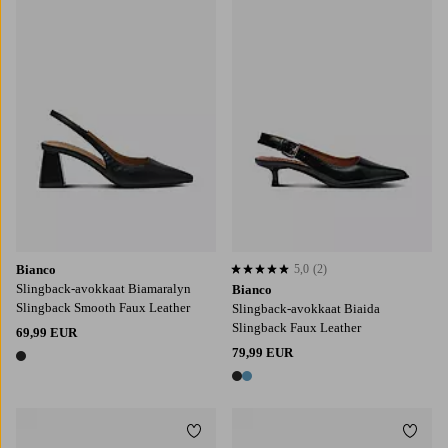
Bianco
5,0
(2)
5,0 perustuen 2 arvosanaan
Slingback-avokkaat Biamaralyn
Bianco
Slingback Smooth Faux Leather
Slingback-avokkaat Biaida
Slingback Faux Leather
69,99 EUR
79,99 EUR
1 väri
2 värejä
Lisää suosikkeihin
Lisää