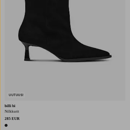
UUTUUS!
billi bi
Nilkkurit
285 EUR
1 väri