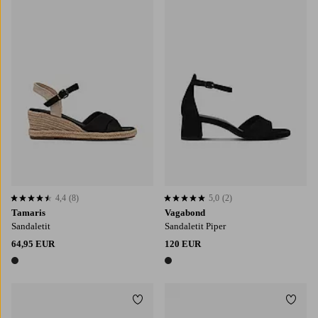
4,4
(8)
5,0
(2)
4,4 perustuen 8 arvosanaan
5,0 perustuen 2 arvosanaan
Tamaris
Vagabond
Sandaletit
Sandaletit Piper
64,95 EUR
120 EUR
1 väri
1 väri
Lisää suosikkeihin
Lisää