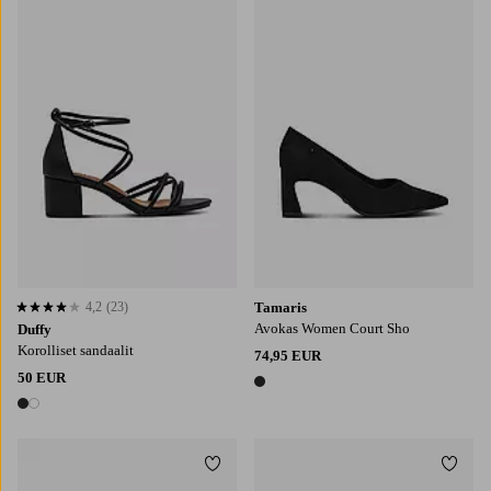
4,2
(23)
Tamaris
4,2 perustuen 23 arvosanaan
Avokas Women Court Sho
Duffy
Korolliset sandaalit
74,95 EUR
50 EUR
1 väri
2 värejä
Lisää suosikkeihin
Lisää