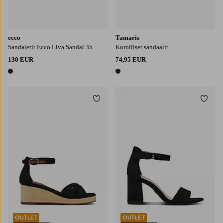
ecco
Tamaris
Sandaletit Ecco Liva Sandal 35
Korolliset sandaalit
130 EUR
74,95 EUR
1 väri
1 väri
Lisää suosikkeihin
Lisää
OUTLET
OUTLET