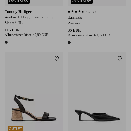
30% EXTRA
30% EXTRA
Tommy Hilfiger
4,5
(2)
4,5 perustuen 2 arvosanaan
Avokas TH Logo Leather Pump
Tamaris
Slanted HL
Avokas
105 EUR
35 EUR
Alkuperäinen hinta
149,90 EUR
Alkuperäinen hinta
69,95 EUR
1 väri
1 väri
Lisää suosikkeihin
Lisää
OUTLET