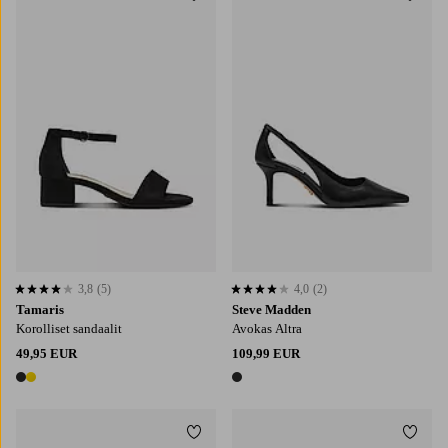
Lisää suosikkeihin
Lisää
3,8
(5)
4,0
(2)
3,8 perustuen 5 arvosanaan
4,0 perustuen 2 arvosanaan
Tamaris
Steve Madden
Korolliset sandaalit
Avokas Altra
49,95 EUR
109,99 EUR
2 värejä
1 väri
Lisää suosikkeihin
Lisää