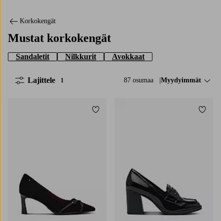
Korkokengät
Mustat korkokengät
Sandaletit
Nilkkurit
Avokkaat
Lajittele
87 osumaa
Lajittele:
Myydyimmät
1
Lisää suosikkeihin
Lisää