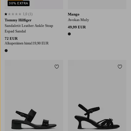
30% EXTRA
1,0
(1)
Mango
1,0 perustuen 1 arvosanaan
Avokas Muly
Tommy Hilfiger
Sandaletit Leather Ankle Strap
49,99 EUR
Espad Sandal
1 väri
72 EUR
Alkuperäinen hinta
119,90 EUR
1 väri
Lisää suosikkeihin
Lisää