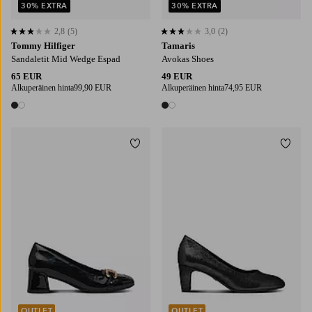
30% EXTRA
30% EXTRA
2,8
(5)
3,0
(2)
2,8 perustuen 5 arvosanaan
3,0 perustuen 2 arvosanaan
Tommy Hilfiger
Tamaris
Sandaletit Mid Wedge Espad
Avokas Shoes
65 EUR
49 EUR
Alkuperäinen hinta
99,90 EUR
Alkuperäinen hinta
74,95 EUR
2 värejä
2 värejä
Lisää suosikkeihin
Lisää
OUTLET
OUTLET