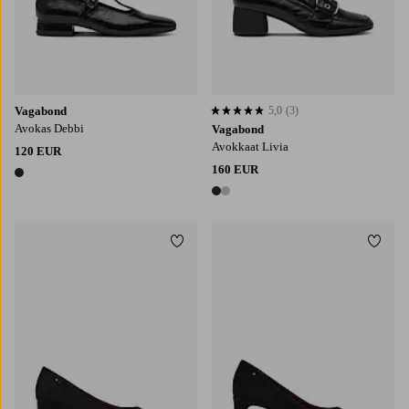
Vagabond
5,0
(3)
5,0 perustuen 3 arvosanaan
Avokas Debbi
Vagabond
Avokkaat Livia
120 EUR
160 EUR
1 väri
2 värejä
Lisää suosikkeihin
Lisää