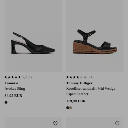
5,0
(1)
4,0
(1)
5,0 perustuen 1 arvosanaan
4,0 perustuen 1 arvosanaan
Tamaris
Tommy Hilfiger
Avokas Sling
Korolliset sandaalit Mid Wedge
Espad Leather
84,95 EUR
119,90 EUR
1 väri
2 värejä
Lisää suosikkeihin
Lisää