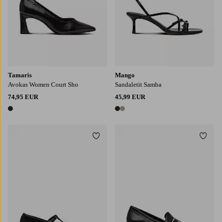
Tamaris
Mango
Avokas Women Court Sho
Sandaletit Samba
74,95 EUR
45,99 EUR
1 väri
2 värejä
Lisää suosikkeihin
Lisää