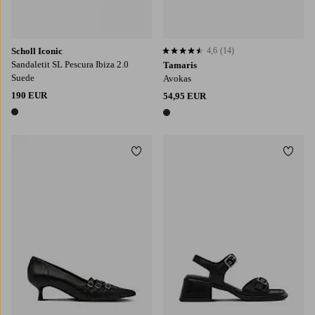
Scholl Iconic
4,6
(14)
4,6 perustuen 14 arvosanaan
Sandaletit SL Pescura Ibiza 2.0
Tamaris
Suede
Avokas
190 EUR
54,95 EUR
1 väri
1 väri
Lisää suosikkeihin
Lisää