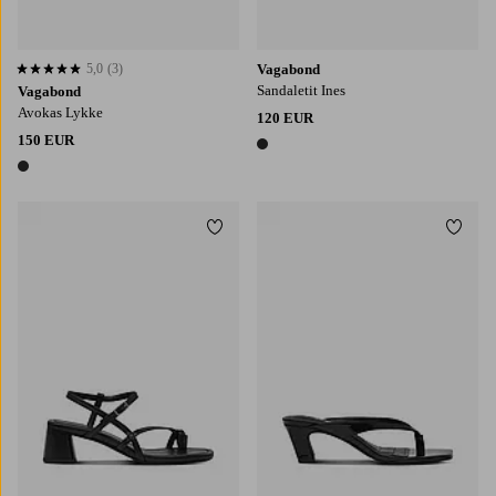
5,0
(3)
Vagabond
5,0 perustuen 3 arvosanaan
Sandaletit Ines
Vagabond
Avokas Lykke
120 EUR
150 EUR
1 väri
1 väri
Lisää suosikkeihin
Lisää