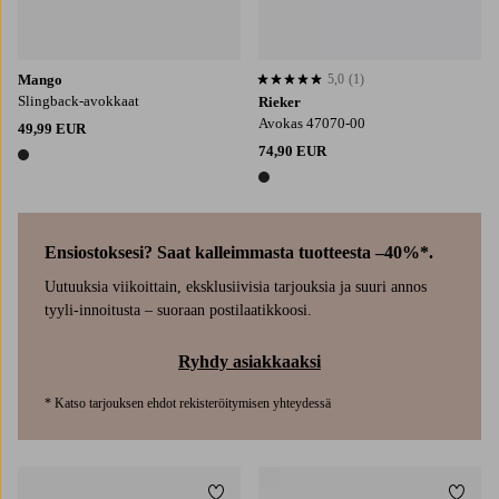
Mango
5,0
(1)
5,0 perustuen 1 arvosanaan
Slingback-avokkaat
Rieker
Avokas 47070-00
49,99 EUR
74,90 EUR
1 väri
1 väri
Ensiostoksesi? Saat kalleimmasta tuotteesta –40%*.
Uutuuksia viikoittain, eksklusiivisia tarjouksia ja suuri annos
tyyli-innoitusta – suoraan postilaatikkoosi.
Ryhdy asiakkaaksi
* Katso tarjouksen ehdot rekisteröitymisen yhteydessä