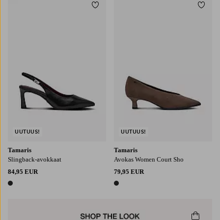
Lisää suosikkeihin
Lisää
UUTUUS!
UUTUUS!
Tamaris
Tamaris
Slingback-avokkaat
Avokas Women Court Sho
84,95 EUR
79,95 EUR
1 väri
1 väri