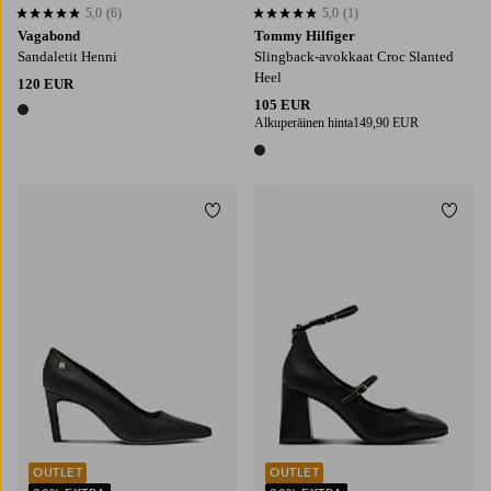
5,0
(6)
5,0
(1)
5,0 perustuen 6 arvosanaan
5,0 perustuen 1 arvosanaan
Vagabond
Tommy Hilfiger
Sandaletit Henni
Slingback-avokkaat Croc Slanted
Heel
120 EUR
105 EUR
1 väri
Alkuperäinen hinta
149,90 EUR
1 väri
Lisää suosikkeihin
Lisää
OUTLET
OUTLET