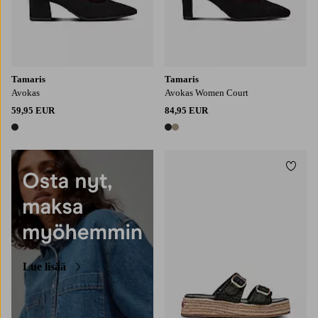
Tamaris
Tamaris
Avokas
Avokas Women Court
59,95 EUR
84,95 EUR
1 väri
2 värejä
Lisää
Lue lisää