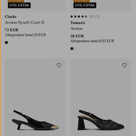
30% EXTRA
30% EXTRA
Clarks
4,6
(5)
4,6 perustuen 5 arvosanaan
Avokas Nyta45 Court D
Tamaris
Avokas
72 EUR
Alkuperäinen hinta
120 EUR
38 EUR
Alkuperäinen hinta
54,95 EUR
1 väri
2 värejä
Lisää suosikkeihin
Lisää