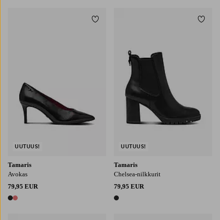
Lisää suosikkeihin
Lisää
UUTUUS!
UUTUUS!
Tamaris
Tamaris
Avokas
Chelsea-nilkkurit
79,95 EUR
79,95 EUR
2 värejä
1 väri