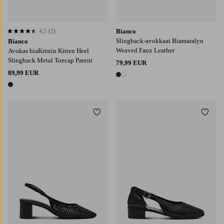
4,5
(2)
Bianco
4,5 perustuen 2 arvosanaan
Slingback-avokkaat Biamaralyn
Bianco
Weaved Faux Leather
Avokas biaKristin Kitten Heel
Slingback Metal Toecap Patent
79,99 EUR
89,99 EUR
2 värejä
1 väri
Lisää suosikkeihin
Lisää