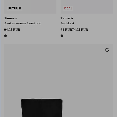
UUTUUS!
DEAL
Tamaris
Tamaris
Avokas Women Court Sho
Avokkaat
94,95 EUR
64 EUR
74,95 EUR
1 väri
1 väri
Lisää