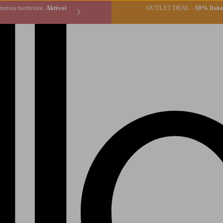
* tilauksen muista tuotteista.
Aktivoi
OUTLET DEAL -
30% lisäal