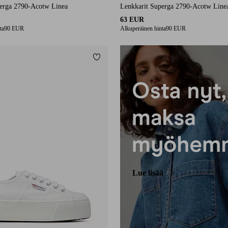
perga 2790-Acotw Linea
Lenkkarit Superga 2790-Acotw Line
63 EUR
ta
90 EUR
Alkuperäinen hinta
90 EUR
Lisää suosikkeihin
Lue lisää