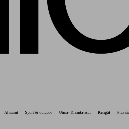
Alusasut
Sport & outdoor
Uima- & ranta-asut
Kengät
Plus si