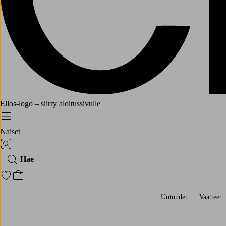
Ellos-logo – siirry aloitussivulle
Menu
Naiset
Kuvahaku
Hae
Siirry merkittyihin suosikkituotteisiin
Siirry ostoskoriin
Uutuudet
Vaatteet