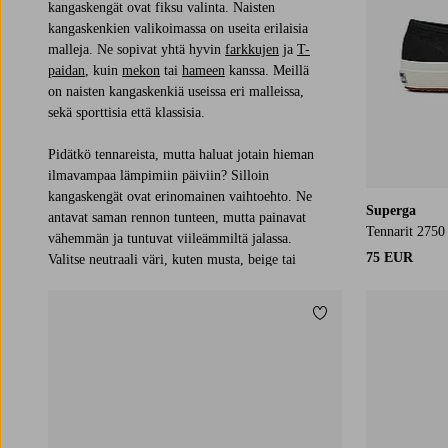
kangaskengät ovat fiksu valinta. Naisten
kangaskenkien valikoimassa on useita erilaisia
malleja. Ne sopivat yhtä hyvin
farkkujen
ja
T-
paidan
, kuin
mekon
tai
hameen
kanssa. Meillä
on naisten kangaskenkiä useissa eri malleissa,
sekä sporttisia että klassisia.
Pidätkö tennareista, mutta haluat jotain hieman
ilmavampaa lämpimiin päiviin? Silloin
kangaskengät ovat erinomainen vaihtoehto. Ne
Superga
antavat saman rennon tunteen, mutta painavat
Tennarit 2750
vähemmän ja tuntuvat viileämmiltä jalassa.
75 EUR
Valitse neutraali väri, kuten musta, beige tai
valkoinen tai jotain värikästä, jos haluat lisätä
hieman eloisuutta asuusi. Kangaskenkien etuna
Lisää suosikkeihin
on niiden monipuolisuus, ne sopivat ympäri
vuoden mallin ja stailauksen mukaan. Valitse
vuorilliset kangaskengät paksulla pohjalla, jos
haluat käyttää niitä myös siirtymäkaudella
keväisin ja syksyisin.