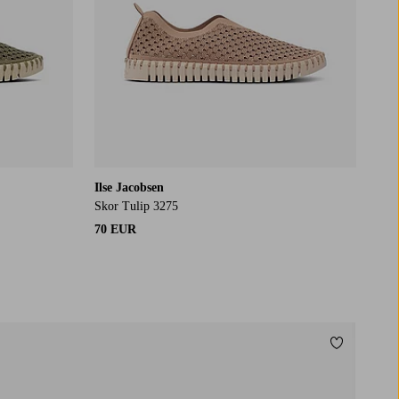
Ilse Jacobsen
Skor Tulip 3275
70 EUR
Lisää suos