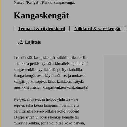
Naiset
Kengät
Kaikki kangaskengät
Kangaskengät
Tennarit & citylenkkarit
Nilkkurit & varsikengät
Lajittele
Trendikkäät kangaskengät kaikkiin tilanteisiin
– kaikkea pelkistetyistä arkimalleista juhlaviin
kangaskenkiin tyylikkäillä yksityiskohdilla.
Kangaskengät ovat käytännölliset ja mukavat
kengät, jotka sopivat lähes kaikkeen. Löydä
suosikkisi naisten kangaskenkien valikoimasta!
Kevyet, mukavat ja helpot yhdistää – ne
sopivat sekä kesän lämpimiin päiviin että
päivittäisille kävelyretkille koko vuoden!
Etsitpä sitten vilpoisia kenkiä lomalle tai
mukavia kenkiä, joita voi pitää koko päivän,