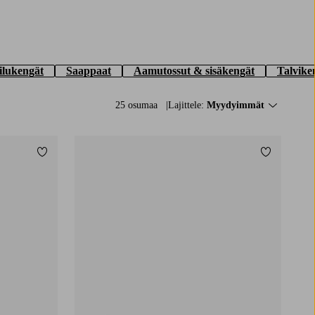
ilukengät
Saappaat
Aamutossut & sisäkengät
Talvike
25 osumaa
Lajittele:
Myydyimmät
Lisää suosikkeihin
Lisää suos