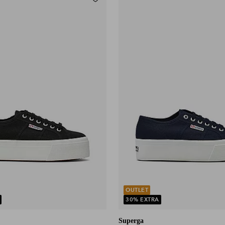
Lisää suosikkeihin
OUTLET
30% EXTRA
Superga