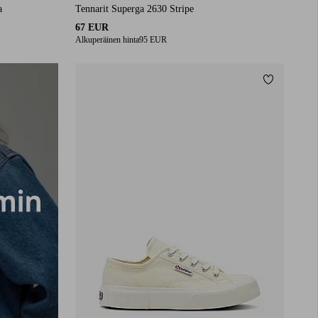
a
Tennarit Superga 2630 Stripe
67 EUR
Alkuperäinen hinta
95 EUR
Lisää suos