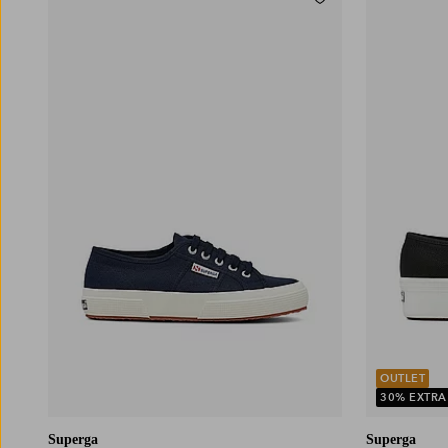
Lisää suosikkeihin
OUTLET
30% EXTRA
Superga
Superga