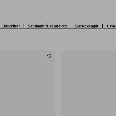
Ballerinat
Sandaalit & sandaletit
Korkokengät
Urhe
Lisää suosikkeihin