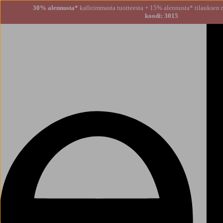
30% alennusta*
kalleimmasta tuotteesta + 15% alennusta
koodi: 3015