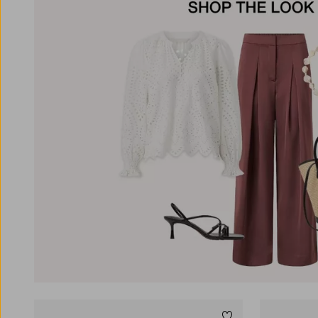
tai pesupussissa pesukoneessa, mikä on
käytännöllistä, jos haluat pitää kengät raikkaina
pitkään. Ne vievät myös vain vähän tilaa
matkalaukussa, joten ne ovat täydellinen valinta
lomille tai viikonloppumatkoille. Etsitpä sitten
tyylikkäitä kangaskenkiä töihin, mukavia
pehmeitä kangaskenkiä lomalle tai sporttisia
malleja vapaa-aikaan, meiltä löydät sinulle
sopivan mallin. Valitse suuresta määrästä
tyylejä, värejä ja yksityiskohtia, ja löydä uudet
suosikkisi naisten kangaskenkien valikoimasta!