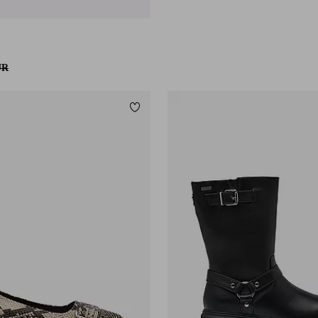
UR
Lisää suosikkeihin