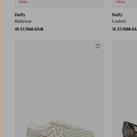
DEAL
DEAL
Duffy
Duffy
Ballerinat
Loaferit
48 EUR
60 EUR
56 EUR
80 E
Lisää suosikkeihin