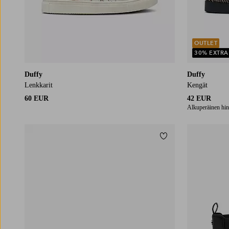
OUTLET
30% EXTRA
Duffy
Duffy
Lenkkarit
Kengät
60 EUR
42 EUR
Alkuperäinen hin
Lisää suosikkeihin