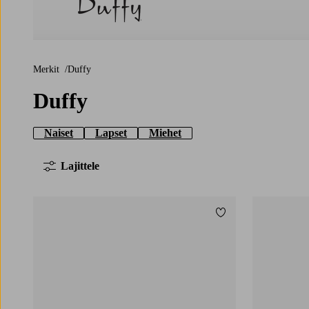
Duffy
Merkit
Duffy
Duffy
Naiset
Lapset
Miehet
Lajittele
Lisää suosikkeihin