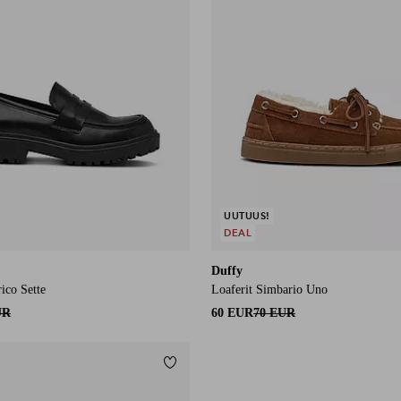
UUTUUS!
DEAL
Duffy
rico Sette
Loaferit Simbario Uno
UR
60 EUR
70 EUR
Lisää suosikkeihin