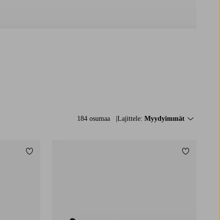
184 osumaa
Lajittele:
Myydyimmät
Lisää suosikkeihin
Lisää suos