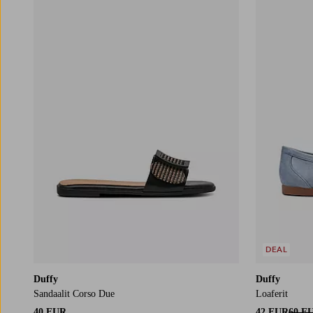
DEAL
Duffy
Duffy
Sandaalit Corso Due
Loaferit
40 EUR
42 EUR
60 E