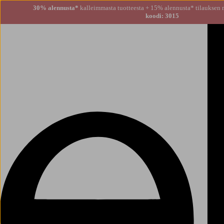
30% alennusta*
kalleimmasta tuotteesta + 15% alennusta
koodi: 3015