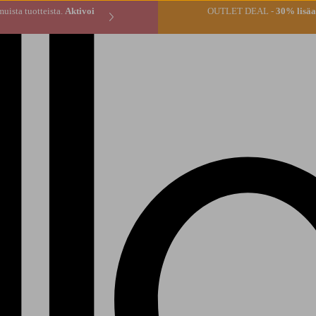
* tilauksen muista tuotteista.
Aktivoi
OUTLET DEAL -
30% lisäal