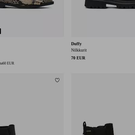
Duffy
Nilkkurit
70 EUR
ta
60 EUR
Lisää suosikkeihin