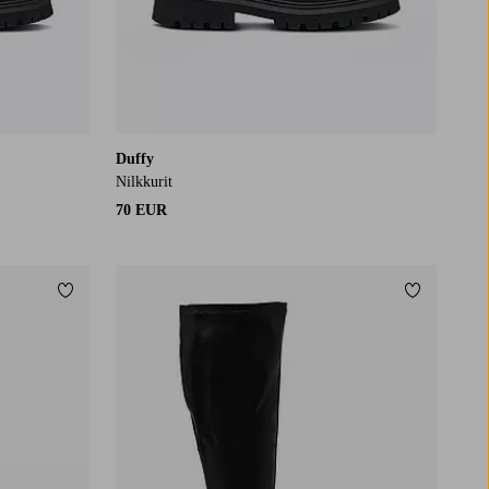
Duffy
Nilkkurit
70 EUR
Lisää suosikkeihin
Lisää suos