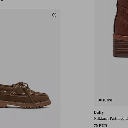
Lisää suosikkeihin
UUTUUS!
Duffy
Nilkkurit Partinico 
70 EUR