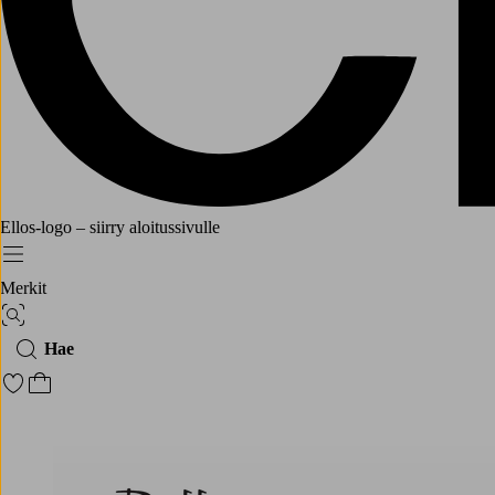
Ellos-logo – siirry aloitussivulle
Menu
Merkit
Kuvahaku
Hae
Siirry merkittyihin suosikkituotteisiin
Siirry ostoskoriin