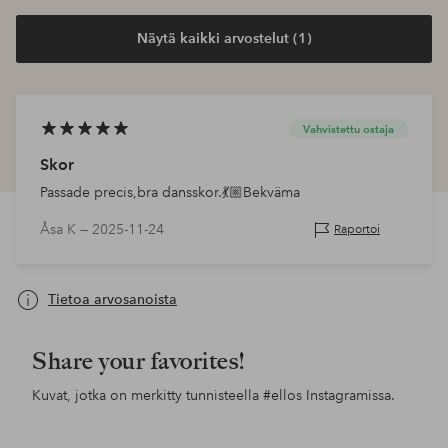
Näytä kaikki arvostelut (1)
Vahvistettu ostaja
Skor
Passade precis,bra dansskor.💃🏼Bekväma
Åsa K —
2025-11-24
Raportoi
Tietoa arvosanoista
Share your favorites!
Kuvat, jotka on merkitty tunnisteella
#ellos
Instagramissa.
Julkaissut
jessicafrej
Julkaissut
ellosofficial
Jul
ello