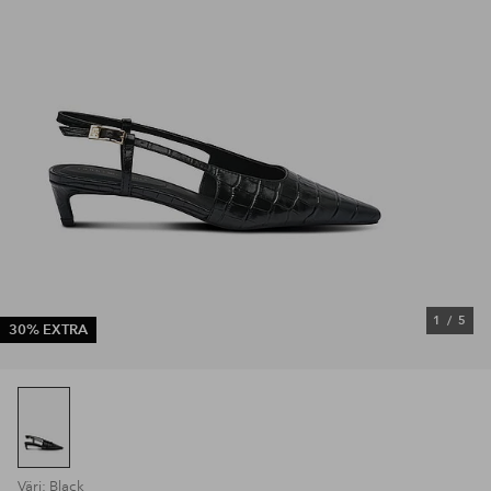
1
/
5
30% EXTRA
Väri: Black