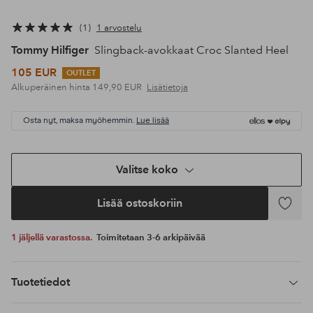
1
1 arvostelu
Tommy Hilfiger
Slingback-avokkaat Croc Slanted Heel
105 EUR
OUTLET
Alkuperäinen hinta
149,90 EUR
Lisätietoja
Osta nyt, maksa myöhemmin.
Lue lisää
Valitse koko
Lisää ostoskoriin
Lisää
suosikke
1 jäljellä varastossa.
Toimitetaan 3-6 arkipäivää
Tuotetiedot