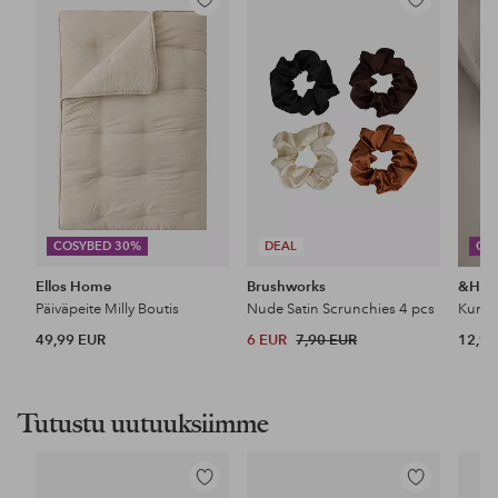
Lisää
Lisää
suosikkeihin
suosikkeihin
COSYBED 30%
DEAL
CO
Ellos Home
Brushworks
&Ho
Päiväpeite Milly Boutis
Nude Satin Scrunchies 4 pcs
49,99 EUR
6 EUR
7,90 EUR
12,99
Tutustu uutuuksiimme
Lisää
Lisää