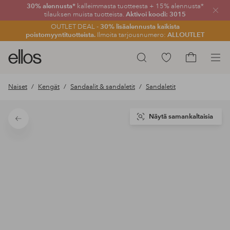
30% alennusta*
kalleimmasta tuotteesta + 15% alennusta*
Sulje
tilauksen muista tuotteista.
Aktivoi koodi: 3015
OUTLET DEAL -
30% lisäalennusta kaikista
poistomyyntituotteista.
Ilmoita tarjousnumero:
ALLOUTLET
Ellos-
Siirry
Hae
logo
merkittyihin
Siirry
–
suosikkituotteisiin
ostoskoriin
Naiset
Kengät
Sandaalit & sandaletit
Sandaletit
siirry
aloitussivulle
Näytä samankaltaisia
Takaisin