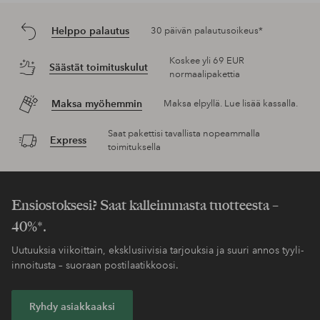
Helppo palautus
30 päivän palautusoikeus*
Koskee yli 69 EUR
Säästät toimituskulut
normaalipakettia
Maksa myöhemmin
Maksa elpyllä. Lue lisää kassalla.
Saat pakettisi tavallista nopeammalla
Express
toimituksella
Ensiostoksesi? Saat kalleimmasta tuotteesta –
40%*.
Uutuuksia viikoittain, eksklusiivisia tarjouksia ja suuri annos tyyli-
innoitusta – suoraan postilaatikkoosi.
Ryhdy asiakkaaksi