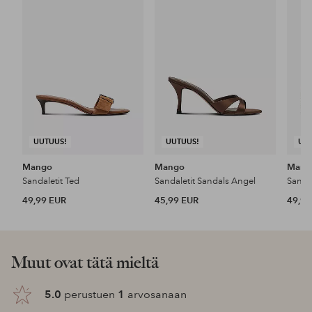
suosikkeihin
suosikkeihin
UUTUUS!
UUTUUS!
UU
Mango
Mango
Mang
Sandaletit Ted
Sandaletit Sandals Angel
Sandal
49,99 EUR
45,99 EUR
49,99
Muut ovat tätä mieltä
5.0
perustuen
1
arvosanaan