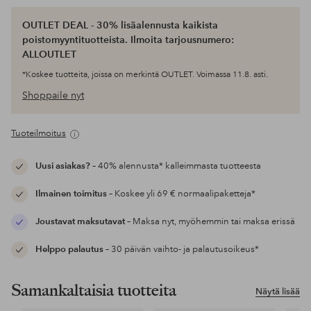
OUTLET DEAL - 30% lisäalennusta kaikista
poistomyyntituotteista. Ilmoita tarjousnumero:
ALLOUTLET
*Koskee tuotteita, joissa on merkintä OUTLET. Voimassa 11.8. asti.
Shoppaile nyt
Tuoteilmoitus
Uusi asiakas?
– 40% alennusta* kalleimmasta tuotteesta
Ilmainen toimitus
– Koskee yli 69 € normaalipaketteja*
Joustavat maksutavat
– Maksa nyt, myöhemmin tai maksa erissä
Helppo palautus
– 30 päivän vaihto- ja palautusoikeus*
Samankaltaisia tuotteita
Näytä lisää