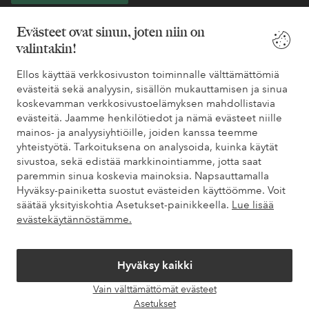
* Katso tarjouksen ehdot rekisteröitymisen yhteydessä
Evästeet ovat sinun, joten niin on
valintakin!
Tarvitsetko apua?
Ellos käyttää verkkosivuston toiminnalle välttämättömiä
evästeitä sekä analyysin, sisällön mukauttamisen ja sinua
Löydät vastaukset useimmin kysyttyihin kysymyksiin usein
koskevamman verkkosivustoelämyksen mahdollistavia
kysytyistä kysymyksistä. Löydät myös tietoa siitä, miten voit ottaa
evästeitä. Jaamme henkilötiedot ja nämä evästeet niille
meihin yhteyttä.
mainos- ja analyysiyhtiöille, joiden kanssa teemme
yhteistyötä. Tarkoituksena on analysoida, kuinka käytät
Asiakaspalvelu
Tilaukset
Maksutavat
Toim
sivustoa, sekä edistää markkinointiamme, jotta saat
paremmin sinua koskevia mainoksia. Napsauttamalla
Hyväksy-painiketta suostut evästeiden käyttöömme. Voit
säätää yksityiskohtia Asetukset-painikkeella.
Lue lisää
Omat sivut
evästekäytännöstämme.
Tietoa Elloksesta
Hyväksy kaikki
Vain välttämättömät evästeet
Palvelumme
Avaa
Asetukset