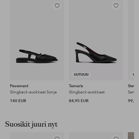
Lisää
Lisää
suosikkeihin
suosikkeihin
UUTUUS!
UU
Pavement
Tamaris
Steve
Slingback-avokkaat Sonja
Slingback-avokkaat
Sandal
140 EUR
84,95 EUR
99,99
Suosikit juuri nyt