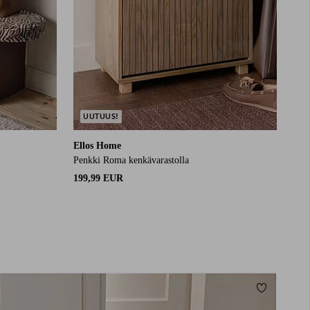
UUTUUS!
Ellos Home
Penkki Roma kenkävarastolla
199,99 EUR
Lisää suos