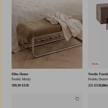
DEAL
Ellos Home
Nordic Furni
Penkki Mindy
Penkki Deauvill
399,99 EUR
255 EUR
299
Lisää suosikkeihin