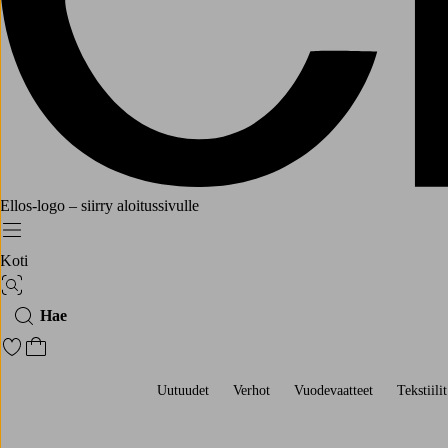
Ellos-logo – siirry aloitussivulle
Menu
Koti
Kuvahaku
Hae
Siirry merkittyihin suosikkituotteisiin
Siirry ostoskoriin
Uutuudet
Verhot
Vuodevaatteet
Tekstiilit