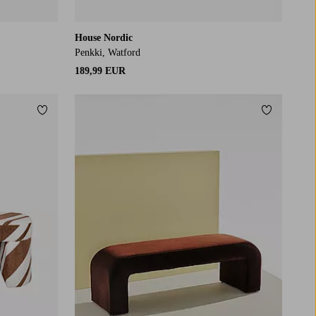
House Nordic
Penkki, Watford
189,99 EUR
Lisää suosikkeihin
Lisää suos