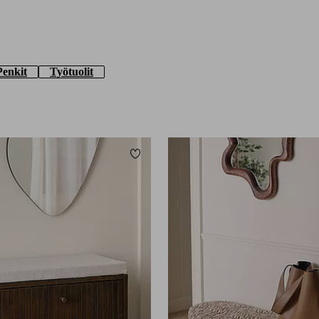
Penkit
Työtuolit
Lisää suosikkeihin