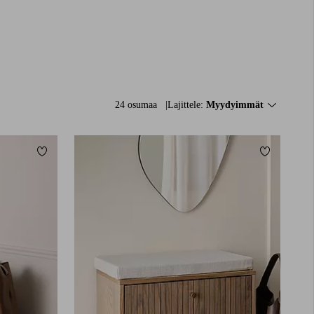
24 osumaa
Lajittele:
Myydyimmät
Lisää suosikkeihin
Lisää suos