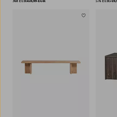
368 EUR
459,99 EUR
576 EUR
719
Lisää suosikkeihin