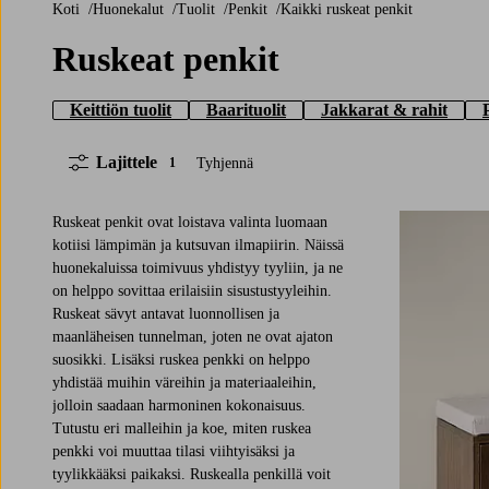
Koti
Huonekalut
Tuolit
Penkit
Kaikki ruskeat penkit
Ruskeat penkit
Keittiön tuolit
Baarituolit
Jakkarat & rahit
Lajittele
Tyhjennä
1
Ruskeat penkit ovat loistava valinta luomaan
kotiisi lämpimän ja kutsuvan ilmapiirin. Näissä
huonekaluissa toimivuus yhdistyy tyyliin, ja ne
on helppo sovittaa erilaisiin sisustustyyleihin.
Ruskeat sävyt antavat luonnollisen ja
maanläheisen tunnelman, joten ne ovat ajaton
suosikki. Lisäksi ruskea penkki on helppo
yhdistää muihin väreihin ja materiaaleihin,
jolloin saadaan harmoninen kokonaisuus.
Tutustu eri malleihin ja koe, miten ruskea
penkki voi muuttaa tilasi viihtyisäksi ja
tyylikkääksi paikaksi. Ruskealla penkillä voit