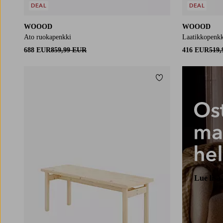
DEAL
DEAL
WOOOD
WOOOD
Ato ruokapenkki
Laatikkopenk
688 EUR
859,99 EUR
416 EUR
519
Lisää suosikkeihin
Lue lisä