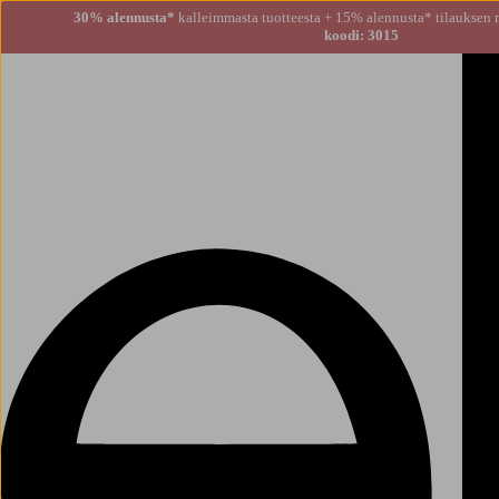
30% alennusta*
kalleimmasta tuotteesta + 15% alennusta
koodi: 3015