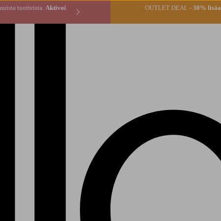
* tilauksen muista tuotteista.
Aktivoi
OUTLET DEAL -
30% lisäal