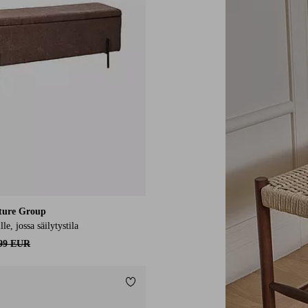
ture Group
e, jossa säilytystila
,99 EUR
Lisää suosikkeihin