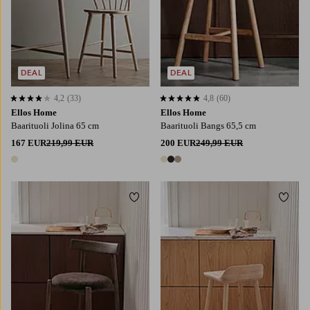
DEAL
DEAL
4,2
(33)
4,8
(60)
4,2 perustuen 33 arvosanaan
4,8 perustuen 60 arvosanaan
Ellos Home
Ellos Home
Baarituoli Jolina 65 cm
Baarituoli Bangs 65,5 cm
167 EUR
219,99 EUR
200 EUR
249,99 EUR
1 väri
3 värejä
Lisää suosikkeihin
Lisää