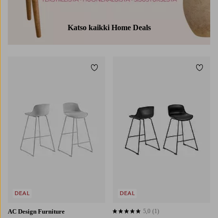
Katso kaikki Home Deals
Lisää suosikkeihin
Lisää
DEAL
DEAL
AC Design Furniture
5,0
(1)
5,0 perustuen 1 arvosanaan