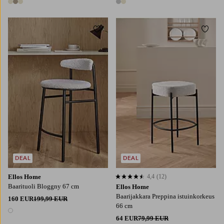
3 värejä
2 värejä
Lisää suosikkeihin
Lisää
DEAL
DEAL
Ellos Home
4,4
(12)
4,4 perustuen 12 arvosanaan
Baarituoli Bloggny 67 cm
Ellos Home
Baarijakkara Preppina istuinkorkeus
160 EUR
199,99 EUR
66 cm
1 väri
64 EUR
79,99 EUR