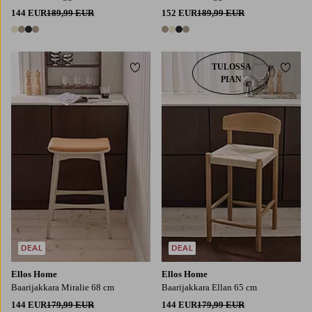
144 EUR
189,99 EUR
152 EUR
189,99 EUR
4 värejä
4 värejä
TULOSSA
Lisää suosikkeihin
Lisää
PIAN
DEAL
DEAL
Ellos Home
Ellos Home
Baarijakkara Miralie 68 cm
Baarijakkara Ellan 65 cm
144 EUR
179,99 EUR
144 EUR
179,99 EUR