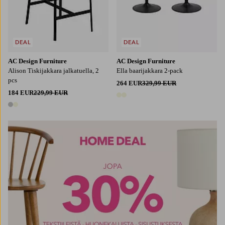
DEAL
DEAL
AC Design Furniture
AC Design Furniture
Alison Tiskijakkara jalkatuella, 2
Ella baarijakkara 2-pack
pcs
264 EUR
329,99 EUR
184 EUR
229,99 EUR
2 värejä
2 värejä