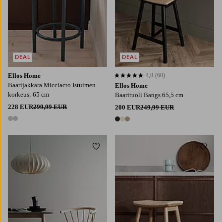
DEAL
DEAL
Ellos Home
4,8
(60)
4,8 perustuen 60 arvosanaan
Baarijakkara Micciacto Istuimen
Ellos Home
korkeus: 65 cm
Baarituoli Bangs 65,5 cm
228 EUR
299,99 EUR
200 EUR
249,99 EUR
2 värejä
3 värejä
Lisää suosikkeihin
Lisää