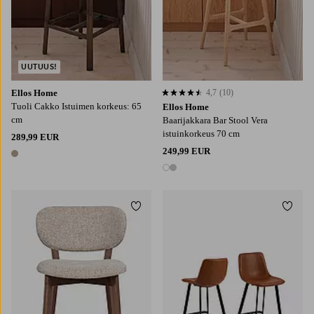
UUTUUS!
Ellos Home
4,7
(10)
4,7 perustuen 10 arvosanaan
Tuoli Cakko Istuimen korkeus: 65
Ellos Home
cm
Baarijakkara Bar Stool Vera
istuinkorkeus 70 cm
289,99 EUR
249,99 EUR
1 väri
2 värejä
Lisää suosikkeihin
Lisää