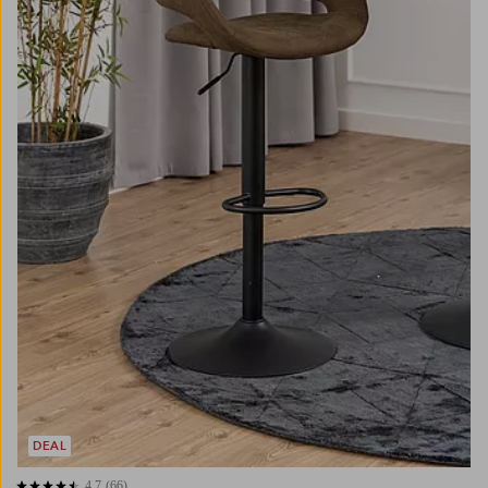
DEAL
4,7
(66)