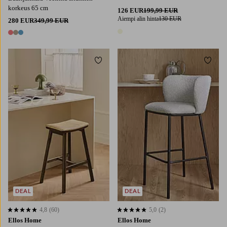
korkeus 65 cm
126 EUR
199,99 EUR
Aiempi alin hinta
130 EUR
280 EUR
349,99 EUR
1 väri
3 värejä
Lisää suosikkeihin
Lisää
DEAL
DEAL
4,8
(60)
5,0
(2)
4,8 perustuen 60 arvosanaan
5,0 perustuen 2 arvosanaan
Ellos Home
Ellos Home