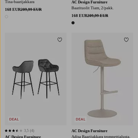
Tina-baarijakkara
AC Design Furniture
Baarituolit Tiam, 2/pakk.
168 EUR
209,99 EUR
168 EUR
209,99 EUR
1 väri
1 väri
Lisää suosikkeihin
Lisää
DEAL
DEAL
3,5
(4)
AC Design Furniture
3,5 perustuen 4 arvosanaan
Adisa Baarijakkara trompettialusta,
AC Design Furniture