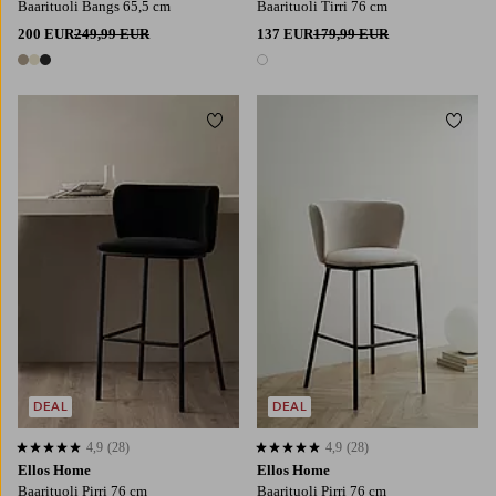
Baarituoli Bangs 65,5 cm
Baarituoli Tirri 76 cm
200 EUR
249,99 EUR
137 EUR
179,99 EUR
3 värejä
1 väri
Lisää suosikkeihin
Lisää
DEAL
DEAL
4,9
(28)
4,9
(28)
4,9 perustuen 28 arvosanaan
4,9 perustuen 28 arvosanaan
Ellos Home
Ellos Home
Baarituoli Pirri 76 cm
Baarituoli Pirri 76 cm