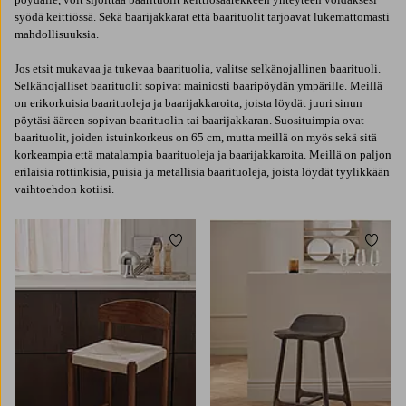
syödä keittiössä. Sekä baarijakkarat että baarituolit tarjoavat lukemattomasti
mahdollisuuksia.
Jos etsit mukavaa ja tukevaa baarituolia, valitse selkänojallinen baarituoli.
Selkänojalliset baarituolit sopivat mainiosti baaripöydän ympärille. Meillä
on erikorkuisia baarituoleja ja baarijakkaroita, joista löydät juuri sinun
pöytäsi ääreen sopivan baarituolin tai baarijakkaran. Suosituimpia ovat
baarituolit, joiden istuinkorkeus on 65 cm, mutta meillä on myös sekä sitä
korkeampia että matalampia baarituoleja ja baarijakkaroita. Meillä on paljon
erilaisia rottinkisia, puisia ja metallisia baarituoleja, joista löydät tyylikkään
vaihtoehdon kotiisi.
Lisää suosikkeihin
Lisää