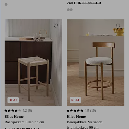
240 EUR
299,99 EUR
1 väri
2 värejä
Lisää suosikkeihin
Lisää
DEAL
DEAL
4,2
(6)
4,9
(10)
4,2 perustuen 6 arvosanaan
4,9 perustuen 10 arvosanaan
Ellos Home
Ellos Home
Baarijakkara Ellan 65 cm
Baarijakkara Merianda
istuinkorkeus 66 cm