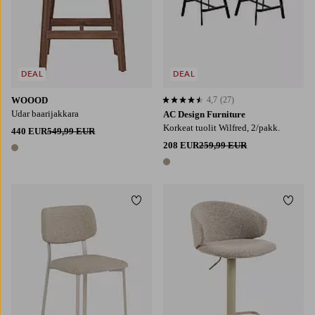
DEAL
DEAL
WOOOD
4,7
(27)
4,7 perustuen 27 arvosanaan
Udar baarijakkara
AC Design Furniture
Korkeat tuolit Wilfred, 2/pakk.
440 EUR
549,99 EUR
208 EUR
259,99 EUR
1 väri
1 väri
Lisää suosikkeihin
Lisää