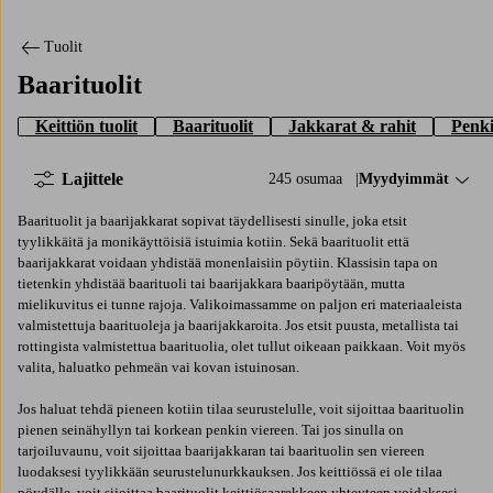
Tuolit
Baarituolit
Keittiön tuolit
Baarituolit
Jakkarat & rahit
Penki
Lajittele
245 osumaa
Lajittele:
Myydyimmät
Baarituolit ja baarijakkarat sopivat täydellisesti sinulle, joka etsit
tyylikkäitä ja monikäyttöisiä istuimia kotiin. Sekä baarituolit että
baarijakkarat voidaan yhdistää monenlaisiin pöytiin. Klassisin tapa on
tietenkin yhdistää baarituoli tai baarijakkara baaripöytään, mutta
mielikuvitus ei tunne rajoja. Valikoimassamme on paljon eri materiaaleista
valmistettuja baarituoleja ja baarijakkaroita. Jos etsit puusta, metallista tai
rottingista valmistettua baarituolia, olet tullut oikeaan paikkaan. Voit myös
valita, haluatko pehmeän vai kovan istuinosan.
Jos haluat tehdä pieneen kotiin tilaa seurustelulle, voit sijoittaa baarituolin
pienen seinähyllyn tai korkean penkin viereen. Tai jos sinulla on
tarjoiluvaunu, voit sijoittaa baarijakkaran tai baarituolin sen viereen
luodaksesi tyylikkään seurustelunurkkauksen. Jos keittiössä ei ole tilaa
pöydälle, voit sijoittaa baarituolit keittiösaarekkeen yhteyteen voidaksesi