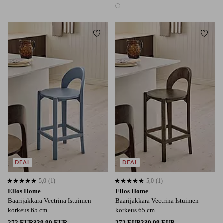
1 väri
Lisää suosikkeihin
Lisää
DEAL
DEAL
5,0
(1)
5,0
(1)
5,0 perustuen 1 arvosanaan
5,0 perustuen 1 arvosanaan
Ellos Home
Ellos Home
Baarijakkara Vectrina Istuimen
Baarijakkara Vectrina Istuimen
korkeus 65 cm
korkeus 65 cm
272 EUR
339,99 EUR
272 EUR
339,99 EUR