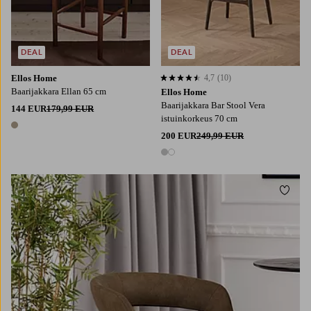
DEAL
DEAL
Ellos Home
4,7
(10)
4,7 perustuen 10 arvosanaan
Baarijakkara Ellan 65 cm
Ellos Home
Baarijakkara Bar Stool Vera
144 EUR
179,99 EUR
istuinkorkeus 70 cm
1 väri
200 EUR
249,99 EUR
2 värejä
Lisää