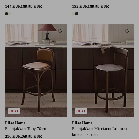
144 EUR
189,99 EUR
152 EUR
189,99 EUR
2 värejä
2 värejä
Lisää suosikkeihin
Lisää
DEAL
DEAL
Ellos Home
Ellos Home
Baarijakkara Toby 70 cm
Baarijakkara Micciacto Istuimen
korkeus: 65 cm
216 EUR
269,99 EUR