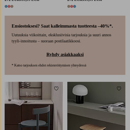
3 värejä
3 värejä
Ensiostoksesi? Saat kalleimmasta tuotteesta –40%*.
Uutuuksia viikoittain, eksklusiivisia tarjouksia ja suuri annos
tyyli-innoitusta – suoraan postilaatikkoosi.
Ryhdy asiakkaaksi
* Katso tarjouksen ehdot rekisteröitymisen yhteydessä
Lisää suosikkeihin
Lisää