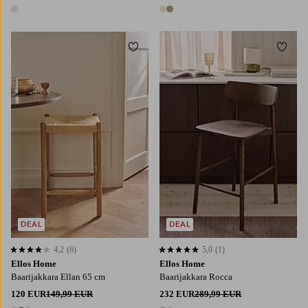
1 väri
2 värejä
Lisää suosikkeihin
Lisää
DEAL
DEAL
4,2
(6)
5,0
(1)
4,2 perustuen 6 arvosanaan
5,0 perustuen 1 arvosanaan
Ellos Home
Ellos Home
Baarijakkara Ellan 65 cm
Baarijakkara Rocca
120 EUR
149,99 EUR
232 EUR
289,99 EUR