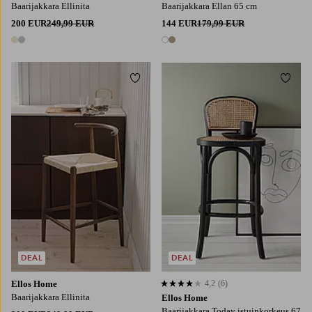
Baarijakkara Ellinita
Baarijakkara Ellan 65 cm
200 EUR
249,99 EUR
144 EUR
179,99 EUR
2 värejä
2 värejä
Lisää suosikkeihin
Lisää
DEAL
DEAL
Ellos Home
4,2
(6)
4,2 perustuen 6 arvosanaan
Baarijakkara Ellinita
Ellos Home
Baarijakkara Today istuinkorkeus 67