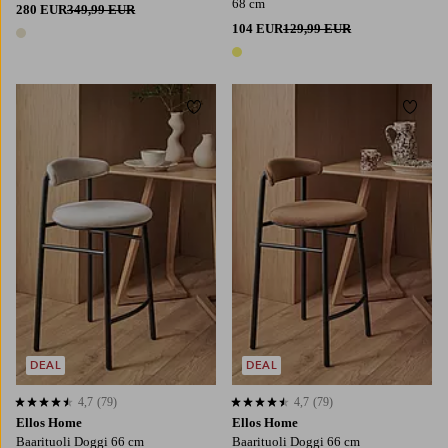
68 cm
280 EUR
349,99 EUR
104 EUR
129,99 EUR
1 väri
1 väri
Lisää suosikkeihin
Lisää
DEAL
DEAL
4,7
(79)
4,7
(79)
4,7 perustuen 79 arvosanaan
4,7 perustuen 79 arvosanaan
Ellos Home
Ellos Home
Baarituoli Doggi 66 cm
Baarituoli Doggi 66 cm