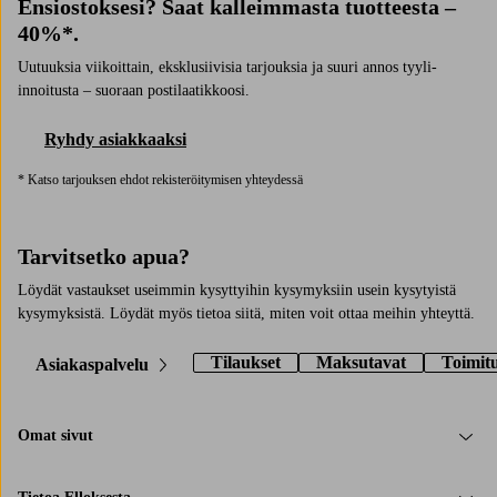
Ensiostoksesi? Saat kalleimmasta tuotteesta –
40%*.
Uutuuksia viikoittain, eksklusiivisia tarjouksia ja suuri annos tyyli-
innoitusta – suoraan postilaatikkoosi.
Ryhdy asiakkaaksi
* Katso tarjouksen ehdot rekisteröitymisen yhteydessä
Tarvitsetko apua?
Löydät vastaukset useimmin kysyttyihin kysymyksiin usein kysytyistä
kysymyksistä. Löydät myös tietoa siitä, miten voit ottaa meihin yhteyttä.
Tilaukset
Maksutavat
Toimit
Asiakaspalvelu
Omat sivut