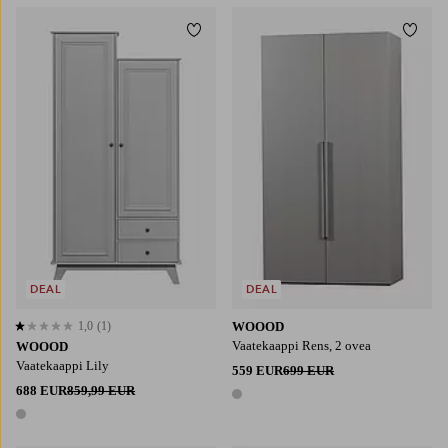
Lisää suosikkeihin
Lisää
DEAL
DEAL
1,0
(1)
WOOOD
1,0 perustuen 1 arvosanaan
Vaatekaappi Rens, 2 ovea
WOOOD
Vaatekaappi Lily
559 EUR
699 EUR
688 EUR
859,99 EUR
1 väri
1 väri