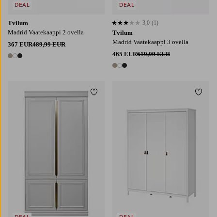
DEAL
DEAL
Tvilum
3,0
(1)
3,0 perustuen 1 arvosanaan
Madrid Vaatekaappi 2 ovella
Tvilum
Madrid Vaatekaappi 3 ovella
367 EUR
489,99 EUR
465 EUR
619,99 EUR
3 värejä
3 värejä
Lisää suosikkeihin
Lisää