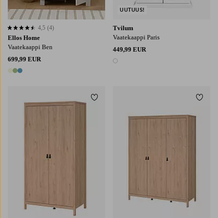
UUTUUS!
4,5
(4)
Tvilum
4,5 perustuen 4 arvosanaan
Vaatekaappi Paris
Ellos Home
Vaatekaappi Ben
449,99 EUR
699,99 EUR
1 väri
3 värejä
Lisää suosikkeihin
Lisää