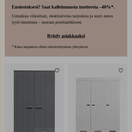
Ensiostoksesi? Saat kalleimmasta tuotteesta –40%*.
Uutuuksia viikoittain, eksklusiivisia tarjouksia ja suuri annos
tyyli-innoitusta – suoraan postilaatikkoosi.
Ryhdy asiakkaaksi
* Katso tarjouksen ehdot rekisteröitymisen yhteydessä
Lisää suosikkeihin
Lisää