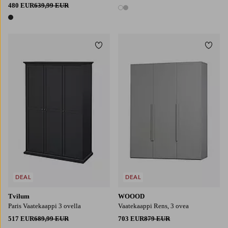
480 EUR
639,99 EUR
2 värejä
1 väri
Lisää suosikkeihin
Lisää
DEAL
DEAL
Tvilum
WOOOD
Paris Vaatekaappi 3 ovella
Vaatekaappi Rens, 3 ovea
517 EUR
689,99 EUR
703 EUR
879 EUR