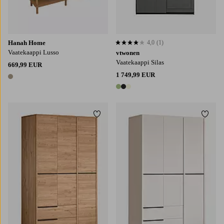
Hanah Home
4,0
(1)
4,0 perustuen 1 arvosanaan
Vaatekaappi Lusso
vtwonen
Vaatekaappi Silas
669,99 EUR
1 749,99 EUR
1 väri
3 värejä
Lisää suosikkeihin
Lisää