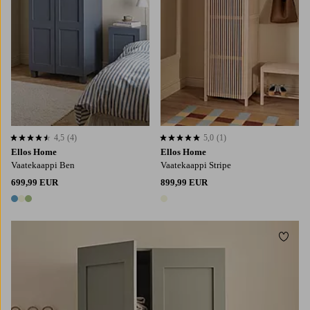
4,5
(4)
5,0
(1)
4,5 perustuen 4 arvosanaan
5,0 perustuen 1 arvosanaan
Ellos Home
Ellos Home
Vaatekaappi Ben
Vaatekaappi Stripe
699,99 EUR
899,99 EUR
3 värejä
1 väri
Lisää