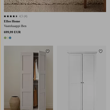
4,5
(4)
4,5 perustuen 4 arvosanaan
Ellos Home
Vaatekaappi Ben
699,99 EUR
3 värejä
Lisää suosikkeihin
Lisää