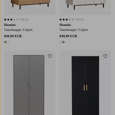
3,0
(1)
3,0
(1)
3,0 perustuen 1 arvosanaan
3,0 perustuen 1 arvosanaan
Homitis
Homitis
Vaatekaappi -Calpin
Vaatekaappi -Calpin
849,99 EUR
849,99 EUR
2 värejä
2 värejä
Lisää suosikkeihin
Lisää