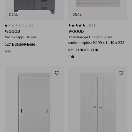
DEAL
DEAL
1,0
(1)
5,0
(1)
1,0 perustuen 1 arvosanaan
5,0 perustuen 1 arvosanaan
WOOOD
WOOOD
Vaatekaappi Dennis
Vaatekaappi Connect, jossa
struktuuripinta K195 x L140 x S53
527 EUR
659 EUR
639 EUR
799 EUR
2 värejä
2 värejä
Lisää suosikkeihin
Lisää