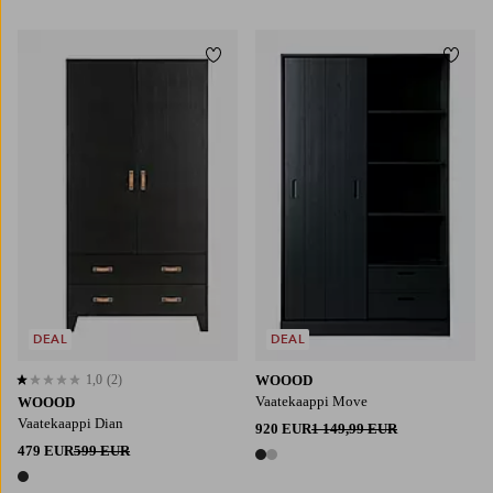
1 väri
Lisää suosikkeihin
Lisää
DEAL
DEAL
1,0
(2)
WOOOD
1,0 perustuen 2 arvosanaan
Vaatekaappi Move
WOOOD
Vaatekaappi Dian
920 EUR
1 149,99 EUR
479 EUR
599 EUR
2 värejä
1 väri