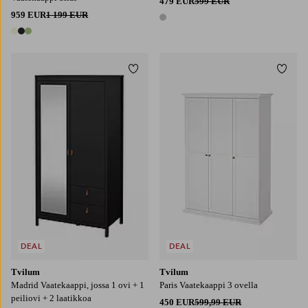
479 EUR
599 EUR
959 EUR
1 199 EUR
1 väri
3 värejä
Lisää suosikkeihin
Lisää
DEAL
DEAL
Tvilum
Tvilum
Madrid Vaatekaappi, jossa 1 ovi + 1
Paris Vaatekaappi 3 ovella
peiliovi + 2 laatikkoa
450 EUR
599,99 EUR