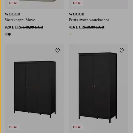
DEAL
DEAL
WOOOD
WOOOD
Vaatekaappi Move
Ferris Avoin vaatekaappi
920 EUR
1 149,99 EUR
416 EUR
519,99 EUR
2 värejä
1 väri
Lisää suosikkeihin
Lisää
DEAL
DEAL