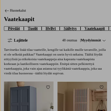
Huonekalut
Vaatekaapit
Pöydät
Tuolit
Hyllyt
Säilytys
Vaatekaapit
Lajittele
48 osumaa
Lajittele:
Myydyimmät
Tarvitsetko lisää tilaa vaatteille, kengille tai kaikille muille tavaroille, joilla
ei ole selkeää paikkaa? Vaatekaappi on usein hyvä ratkaisu. Täältä löydät
erityylisiä ja erikokoisia vaatekaappeja aina kapeasta vaatekaapista
korkeaan ja laatikolliseen vaatekaappiin. Etsitpä sitten pelkistettyä
vaatekaappia, joka vain ajaa asiansa tai tyylikästä vaatekaappia, joka saa
viedä tilaa huoneessa - täältä löydät sopivan.
Lisää suosikkeihin
Lisää