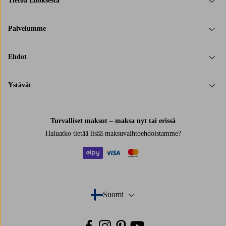
Tietoa Elloksesta
Palvelumme
Ehdot
Ystävät
Turvalliset maksut – maksa nyt tai erissä
Haluatko tietää
lisää maksuvaihtoehdoistamme
?
elpy
visa
mastercard
Suomi
- Valitse maa