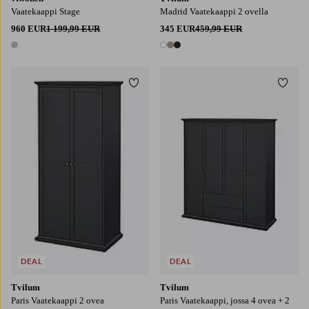
Vaatekaappi Stage
Madrid Vaatekaappi 2 ovella
960 EUR
1 199,99 EUR
345 EUR
459,99 EUR
1 väri
3 värejä
Lisää suosikkeihin
Lisää
DEAL
DEAL
Tvilum
Tvilum
Paris Vaatekaappi 2 ovea
Paris Vaatekaappi, jossa 4 ovea + 2