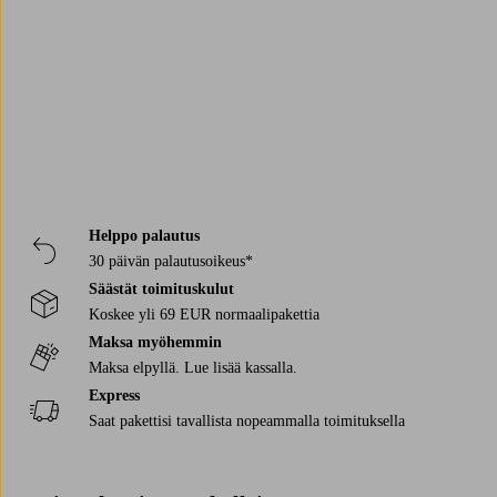
Vinkki! Yhdistä vaatekaappiin
senkki
tai
vaatenaulakko
saadaksesi vielä
Trustpilot
enemmän säilytysmahdollisuuksia.
Helppo palautus
30 päivän palautusoikeus*
Säästät toimituskulut
Koskee yli 69 EUR normaalipakettia
Maksa myöhemmin
Maksa elpyllä. Lue lisää kassalla.
Express
Saat pakettisi tavallista nopeammalla toimituksella