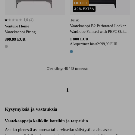
OUTLET
30% EXTRA
1,0
(4)
Tolix
1,0 perustuen 4 arvosanaan
Vaatekaappi B2 Perforated Locker
Venture Home
Wardrobe Painted with PEFC Oak
Vaatekaappi Piring
Handles
1 800 EUR
399,99 EUR
Alkuperäinen hinta
2 999,99 EUR
1 väri
1 väri
Olet nähnyt 48 / 48 tuotteesta
1
Kysymyksiä ja vastauksia
Vaatekaappeja kaikkiin koteihin ja tarpeisiin
Asutko pienessä asunnossa tai tarvitsetko säilytystilaa ahtaaseen