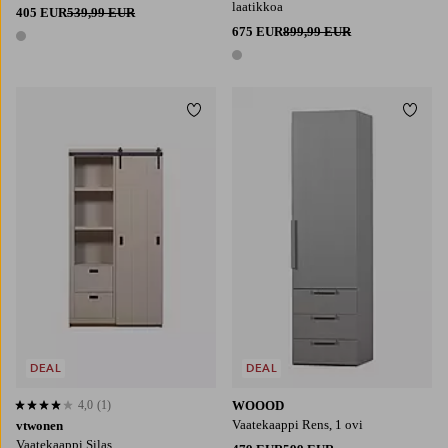
laatikkoa
405 EUR
539,99 EUR
675 EUR
899,99 EUR
1 väri
1 väri
Lisää suosikkeihin
Lisää
DEAL
DEAL
4,0
(1)
WOOOD
4,0 perustuen 1 arvosanaan
Vaatekaappi Rens, 1 ovi
vtwonen
Vaatekaappi Silas