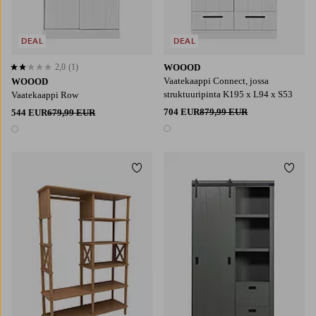
DEAL
DEAL
2,0
(1)
WOOOD
2,0 perustuen 1 arvosanaan
Vaatekaappi Connect, jossa
WOOOD
struktuuripinta K195 x L94 x S53
Vaatekaappi Row
704 EUR
879,99 EUR
544 EUR
679,99 EUR
1 väri
1 väri
Lisää suosikkeihin
Lisää