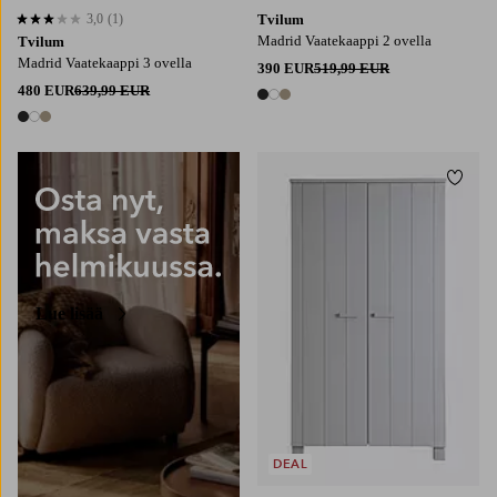
3,0
(1)
Tvilum
3,0 perustuen 1 arvosanaan
Madrid Vaatekaappi 2 ovella
Tvilum
Madrid Vaatekaappi 3 ovella
390 EUR
519,99 EUR
480 EUR
639,99 EUR
3 värejä
3 värejä
Lisää
Lue lisää
DEAL