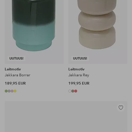
UUTUUS!
UUTUUS!
Leitmotiv
Leitmotiv
Jakkara Borrar
Jakkara Rey
189,95 EUR
199,95 EUR
Lisää
suosikke