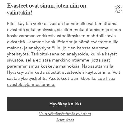
Evästeet ovat sinun, joten niin on
Helppo palautus
30 päivän palautusoikeus*
valintakin!
Koskee yli 69 EUR
Ellos käyttää verkkosivuston toiminnalle välttämättömiä
Säästät toimituskulut
normaalipakettia
evästeitä sekä analyysin, sisällön mukauttamisen ja sinua
koskevamman verkkosivustoelämyksen mahdollistavia
Maksa myöhemmin
Maksa elpyllä. Lue lisää kassalla.
evästeitä. Jaamme henkilötiedot ja nämä evästeet niille
mainos- ja analyysiyhtiöille, joiden kanssa teemme
Saat pakettisi tavallista nopeammalla
yhteistyötä. Tarkoituksena on analysoida, kuinka käytät
Express
toimituksella
sivustoa, sekä edistää markkinointiamme, jotta saat
paremmin sinua koskevia mainoksia. Napsauttamalla
Hyväksy-painiketta suostut evästeiden käyttöömme. Voit
säätää yksityiskohtia Asetukset-painikkeella.
Lue lisää
Ensiostoksesi? Saat kalleimmasta tuotteesta –
evästekäytännöstämme.
40%*.
Uutuuksia viikoittain, eksklusiivisia tarjouksia ja suuri annos tyyli-
Hyväksy kaikki
innoitusta – suoraan postilaatikkoosi.
Vain välttämättömät evästeet
Suodata
Grid
Feed
Avaa
Asetukset
Ryhdy asiakkaaksi
chat-