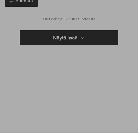
Suodata
Olet nähnyt 57 / 301 tuotteesta
Näytä lisää