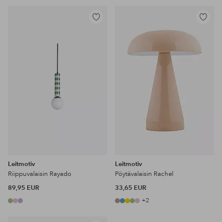
Lisää
Lisää
suosikkeihin
suosikke
Leitmotiv
Leitmotiv
Riippuvalaisin Rayado
Pöytävalaisin Rachel
89,95 EUR
33,65 EUR
+2