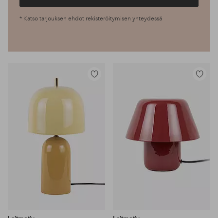
* Katso tarjouksen ehdot rekisteröitymisen yhteydessä
Lisää
Lisää
suosikkeihin
suosikke