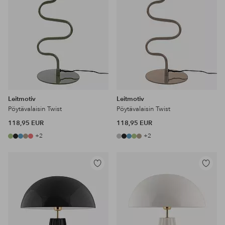
Leitmotiv
Leitmotiv
Pöytävalaisin Twist
Pöytävalaisin Twist
118,95 EUR
118,95 EUR
+2
+2
Lisää
Lisää
suosikkeihin
suosikke