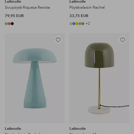
Leitmotiv
Leitmotiv
Sivupöytä Riqueza Revista
Pöytävalaisin Rachel
79,95 EUR
33,75 EUR
+2
Lisää
Lisää
suosikkeihin
suosikke
Leitmotiv
Leitmotiv