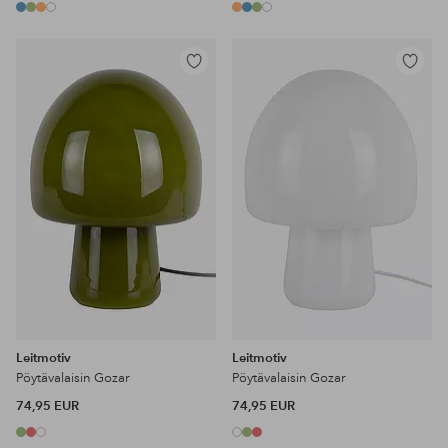
Lisää
Lisää
suosikkeihin
suosikke
Leitmotiv
Leitmotiv
Pöytävalaisin Gozar
Pöytävalaisin Gozar
74,95 EUR
74,95 EUR