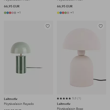
66,95 EUR
66,95 EUR
+1
+1
Lisää
Lisää
suosikkeihin
suosikke
5,0
1
Leitmotiv
Pöytävalaisin Rayado
Leitmotiv
Pöytävalaisin Boaz