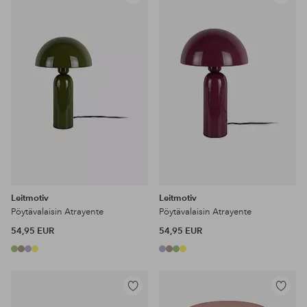
Lisää
Lisää
suosikkeihin
suosikke
Leitmotiv
Leitmotiv
Pöytävalaisin Atrayente
Pöytävalaisin Atrayente
54,95 EUR
54,95 EUR
Lisää
Lisää
suosikkeihin
suosikke