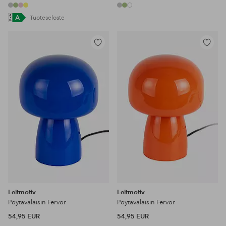
Tuoteseloste
Lisää
Lisää
suosikkeihin
suosikke
Leitmotiv
Leitmotiv
Pöytävalaisin Fervor
Pöytävalaisin Fervor
54,95 EUR
54,95 EUR