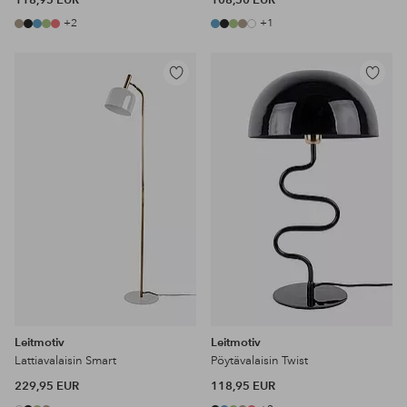
118,95 EUR
108,50 EUR
+2
+1
Lisää
Lisää
suosikkeihin
suosikke
Leitmotiv
Leitmotiv
Lattiavalaisin Smart
Pöytävalaisin Twist
229,95 EUR
118,95 EUR