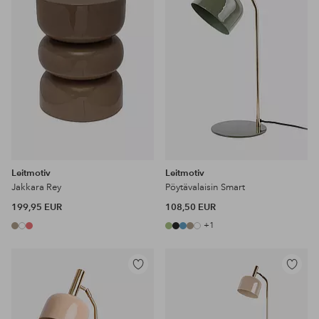
Leitmotiv
Leitmotiv
Jakkara Rey
Pöytävalaisin Smart
199,95 EUR
108,50 EUR
+1
Lisää
Lisää
suosikkeihin
suosikke