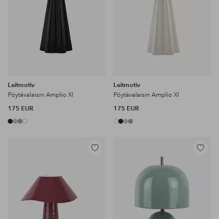
Leitmotiv
Leitmotiv
Pöytävalaisin Amplio Xl
Pöytävalaisin Amplio Xl
175 EUR
175 EUR
Lisää
Lisää
suosikkeihin
suosikke