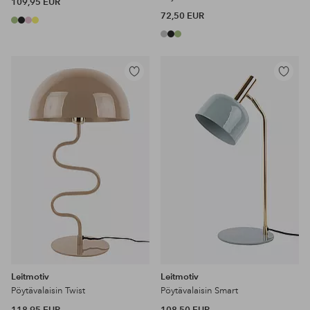
109,95 EUR
72,50 EUR
Lisää
Lisää
suosikkeihin
suosikke
Leitmotiv
Leitmotiv
Pöytävalaisin Twist
Pöytävalaisin Smart