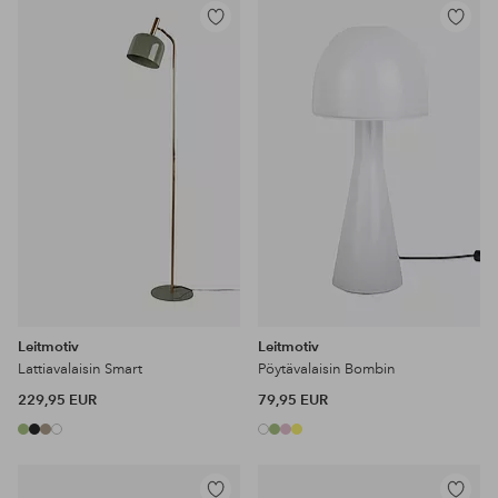
Lisää
Lisää
suosikkeihin
suosikke
Leitmotiv
Leitmotiv
Lattiavalaisin Smart
Pöytävalaisin Bombin
229,95 EUR
79,95 EUR