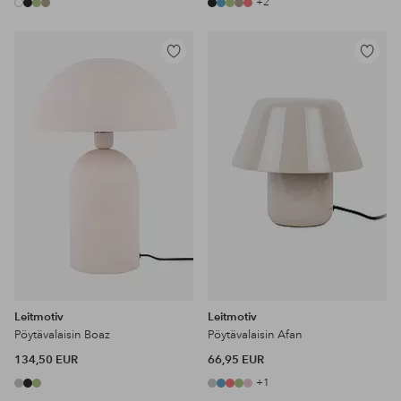
+2
Lisää
Lisää
suosikkeihin
suosikke
Leitmotiv
Leitmotiv
Pöytävalaisin Boaz
Pöytävalaisin Afan
134,50 EUR
66,95 EUR
+1