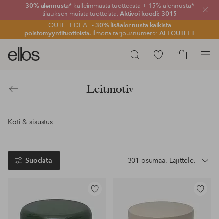
30% alennusta*
kalleimmasta tuotteesta + 15% alennusta*
Sulje
tilauksen muista tuotteista.
Aktivoi koodi: 3015
OUTLET DEAL -
30% lisäalennusta kaikista
poistomyyntituotteista.
Ilmoita tarjousnumero:
ALLOUTLET
Ellos-
Siirry
Hae
logo
merkittyihin
Siirry
–
suosikkituotteisiin
ostoskoriin
Leitmotiv
siirry
Takaisin
aloitussivulle
Koti & sisustus
Suodata
301 osumaa. Lajittele.
Lisää
Lisää
suosikkeihin
suosikke