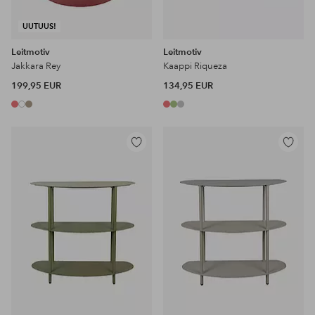
UUTUUS!
Leitmotiv
Leitmotiv
Jakkara Rey
Kaappi Riqueza
199,95 EUR
134,95 EUR
Lisää
Lisää
suosikkeihin
suosikke