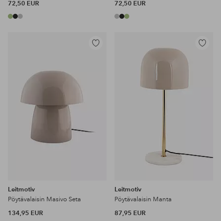
72,50 EUR
72,50 EUR
Lisää
Lisää
suosikkeihin
suosikke
Leitmotiv
Leitmotiv
Pöytävalaisin Masivo Seta
Pöytävalaisin Manta
134,95 EUR
87,95 EUR