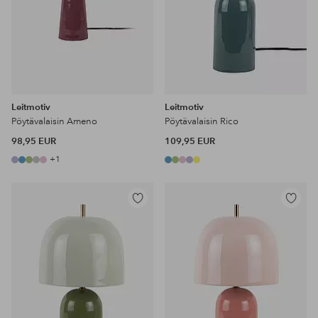
Leitmotiv
Leitmotiv
Pöytävalaisin Ameno
Pöytävalaisin Rico
98,95 EUR
109,95 EUR
+1
Lisää
Lisää
suosikkeihin
suosikke