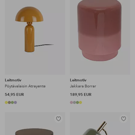
Leitmotiv
Leitmotiv
Pöytävalaisin Atrayente
Jakkara Borrar
54,95 EUR
189,95 EUR
Lisää
Lisää
suosikkeihin
suosikke