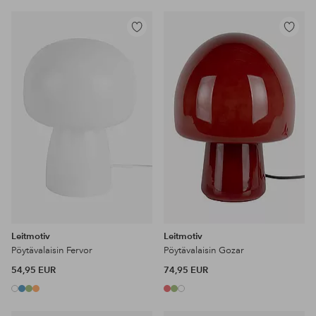
Lisää
Lisää
suosikkeihin
suosikke
Leitmotiv
Leitmotiv
Pöytävalaisin Fervor
Pöytävalaisin Gozar
54,95 EUR
74,95 EUR