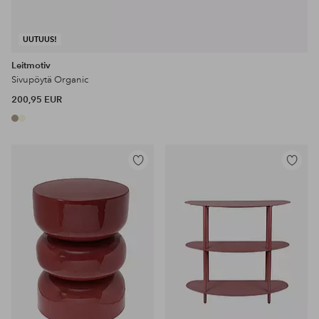
UUTUUS!
Leitmotiv
Sivupöytä Organic
200,95 EUR
Lisää
Lisää
suosikkeihin
suosikke