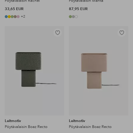
Pöytävalaisin Rachel
Pöytävalaisin Manta
33,65 EUR
87,95 EUR
+2
Lisää
Lisää
suosikkeihin
suosikke
Leitmotiv
Leitmotiv
Pöytävalaisin Boaz Recto
Pöytävalaisin Boaz Recto