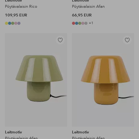
Leitmotiv
Leitmotiv
Pöytävalaisin Rico
Pöytävalaisin Afan
109,95 EUR
66,95 EUR
+1
Lisää
Lisää
suosikkeihin
suosikke
Leitmotiv
Leitmotiv
Pöytävalaisin Afan
Pöytävalaisin Afan