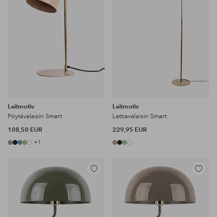
Leitmotiv
Leitmotiv
Pöytävalaisin Smart
Lattiavalaisin Smart
108,50 EUR
229,95 EUR
+1
Lisää
Lisää
suosikkeihin
suosikke