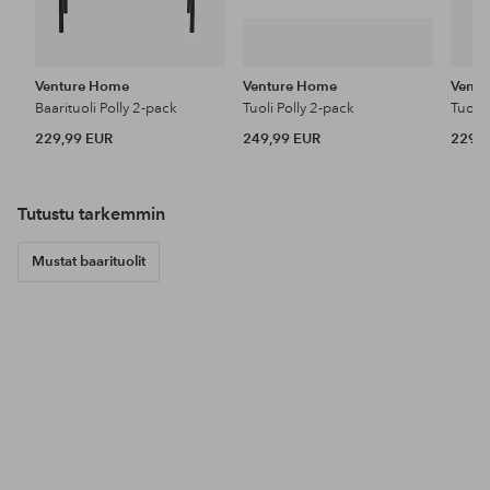
Venture Home
Venture Home
Vent
Baarituoli Polly 2-pack
Tuoli Polly 2-pack
Tuoli 
229,99 EUR
249,99 EUR
229,9
Tutustu tarkemmin
Mustat baarituolit