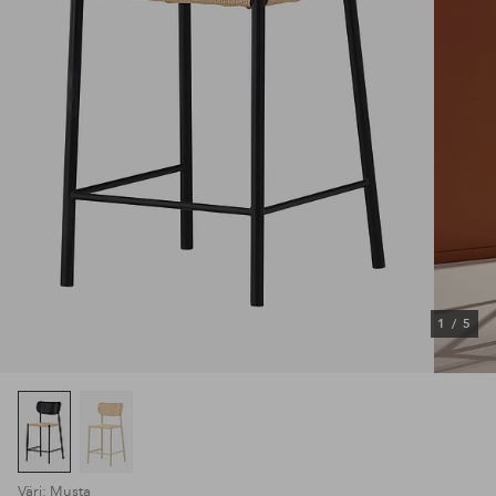
1
/
5
Väri: Musta