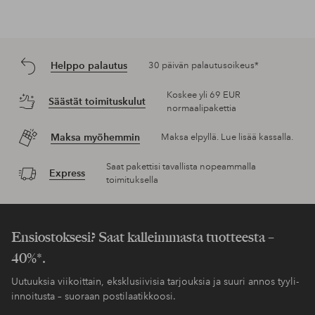
Helppo palautus
30 päivän palautusoikeus*
Koskee yli 69 EUR
Säästät toimituskulut
normaalipakettia
Maksa myöhemmin
Maksa elpyllä. Lue lisää kassalla.
Saat pakettisi tavallista nopeammalla
Express
toimituksella
Ensiostoksesi? Saat kalleimmasta tuotteesta –
40%*.
Uutuuksia viikoittain, eksklusiivisia tarjouksia ja suuri annos tyyli-
innoitusta – suoraan postilaatikkoosi.