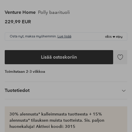
Venture Home
Polly baarituoli
229,99 EUR
Osta nyt, maksa myöhemmin.
Lue lisää
Lisää ostoskoriin
Lisää
suosikke
Toimitetaan 2-3 viikkoa
Tuotetiedot
30% alennusta* kalleimmasta tuotteesta + 15%
alennusta* tilauksen muista tuotteista. Sis. paljon
huonekaluja! Aktivoi koodi: 3015