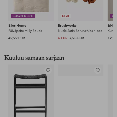
COSYBED 30%
DEAL
CO
Ellos Home
Brushworks
&Ho
Päiväpeite Milly Boutis
Nude Satin Scrunchies 4 pcs
49,99 EUR
6 EUR
7,90 EUR
12,99
Kuuluu samaan sarjaan
Lisää
Lisää
suosikkeihin
suosikkeihin