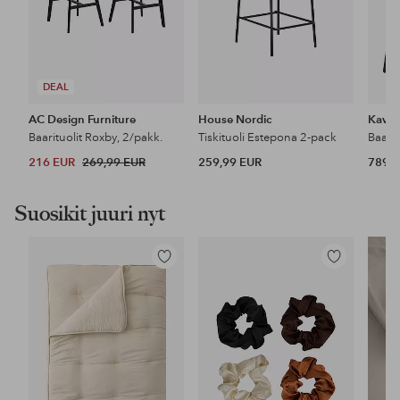
DEAL
AC Design Furniture
House Nordic
Kave
Baarituolit Roxby, 2/pakk.
Tiskituoli Estepona 2-pack
Baari
216 EUR
269,99 EUR
259,99 EUR
789,9
Suosikit juuri nyt
Lisää
Lisää
suosikkeihin
suosikkeihin