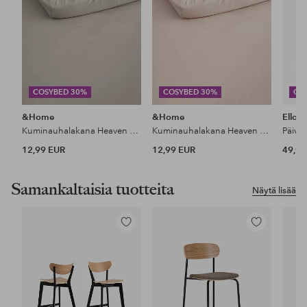
COSYBED 30%
COSYBED 30%
CO
&Home
&Home
Ellos
Kuminauhalakana Heaven puuvillaa
Kuminauhalakana Heaven puuvillaa
Päiväp
12,99 EUR
12,99 EUR
49,99
Samankaltaisia tuotteita
Näytä lisää
Lisää
Lisää
suosikkeihin
suosikkeihin