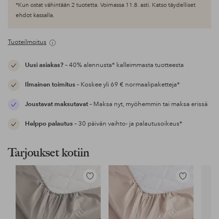
*Kun ostat vähintään 2 tuotetta. Voimassa 11.8. asti. Katso täydelliset
ehdot kassalla.
Tuoteilmoitus
Uusi asiakas?
– 40% alennusta* kalleimmasta tuotteesta
Ilmainen toimitus
– Koskee yli 69 € normaalipaketteja*
Joustavat maksutavat
– Maksa nyt, myöhemmin tai maksa erissä
Helppo palautus
– 30 päivän vaihto- ja palautusoikeus*
Tarjoukset kotiin
Lisää
Lisää
suosikkeihin
suosikkeihin