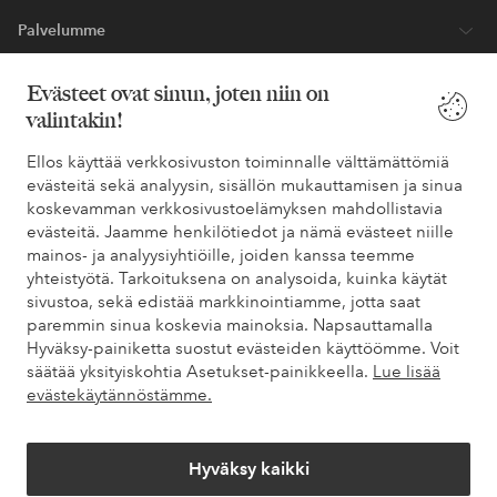
Palvelumme
Evästeet ovat sinun, joten niin on
Ehdot
valintakin!
Ystävät
Ellos käyttää verkkosivuston toiminnalle välttämättömiä
evästeitä sekä analyysin, sisällön mukauttamisen ja sinua
koskevamman verkkosivustoelämyksen mahdollistavia
evästeitä. Jaamme henkilötiedot ja nämä evästeet niille
Turvalliset maksut – maksa nyt tai erissä
mainos- ja analyysiyhtiöille, joiden kanssa teemme
yhteistyötä. Tarkoituksena on analysoida, kuinka käytät
Haluatko tietää
lisää maksuvaihtoehdoistamme
?
sivustoa, sekä edistää markkinointiamme, jotta saat
elpy
elpy
paremmin sinua koskevia mainoksia. Napsauttamalla
Hyväksy-painiketta suostut evästeiden käyttöömme. Voit
säätää yksityiskohtia Asetukset-painikkeella.
Lue lisää
evästekäytännöstämme.
Suomi - Valitse maa
Hyväksy kaikki
Facebook
Instagram
Pinterest
Youtube