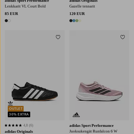
adidas Sport Performance
adidas Originals
Lenkkarit VL Court Bold
Gazelle tennarit
85 EUR
120 EUR
2 värejä
4 värejä
Lisää suosikkeihin
Lisää
OUTLET
30% EXTRA
4,8
(6)
adidas Sport Performance
4,8 perustuen 6 arvosanaan
Juoksukengät Runfalcon 6 W
adidas Originals