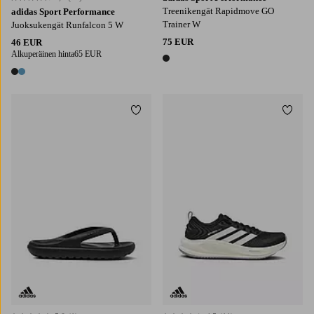
Treenikengät Rapidmove GO
adidas Sport Performance
Trainer W
Juoksukengät Runfalcon 5 W
75 EUR
46 EUR
Alkuperäinen hinta
65 EUR
1 väri
2 värejä
Lisää suosikkeihin
Lisää