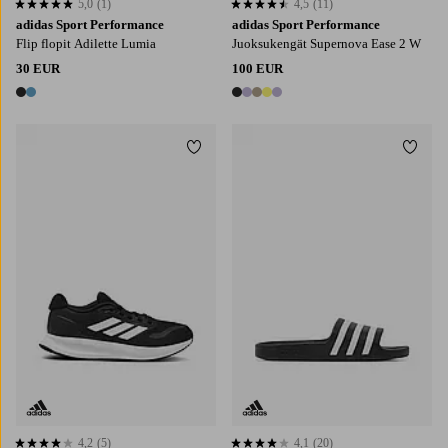
5,0
(1)
4,5
(11)
5,0 perustuen 1 arvosanaan
4,5 perustuen 11 arvosanaan
adidas Sport Performance
adidas Sport Performance
Flip flopit Adilette Lumia
Juoksukengät Supernova Ease 2 W
30 EUR
100 EUR
2 värejä
5 värejä
Lisää suosikkeihin
Lisää
4,2
(5)
4,1
(20)
4,2 perustuen 5 arvosanaan
4,1 perustuen 20 arvosanaan