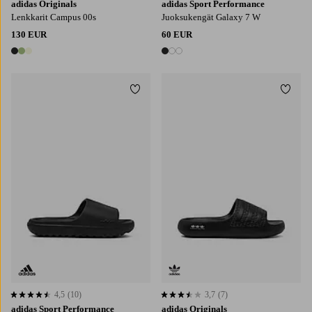
adidas Originals
adidas Sport Performance
Lenkkarit Campus 00s
Juoksukengät Galaxy 7 W
130 EUR
60 EUR
3 värejä
3 värejä
Lisää suosikkeihin
Lisää
4
5
6
7
8
4,5
(10)
3,7
(7)
4,5 perustuen 10 arvosanaan
3,7 perustuen 7 arvosanaan
adidas Sport Performance
adidas Originals