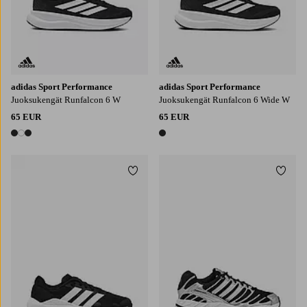
adidas Sport Performance
adidas Sport Performance
Juoksukengät Runfalcon 6 W
Juoksukengät Runfalcon 6 Wide W
65 EUR
65 EUR
3 värejä
1 väri
Lisää suosikkeihin
Lisää