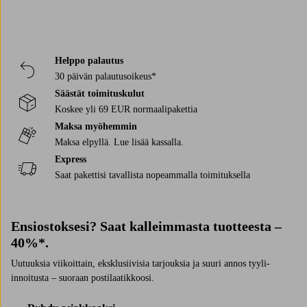
1–2 paria paksuja sukkia ja pukemalla sen jälkeen kengät hetkeksi
jalkaan.
Helppo palautus
30 päivän palautusoikeus*
Säästät toimituskulut
Koskee yli 69 EUR normaalipakettia
Maksa myöhemmin
Maksa elpyllä. Lue lisää kassalla.
Express
Saat pakettisi tavallista nopeammalla toimituksella
Ensiostoksesi? Saat kalleimmasta tuotteesta –
40%*.
Uutuuksia viikoittain, eksklusiivisia tarjouksia ja suuri annos tyyli-
innoitusta – suoraan postilaatikkoosi.