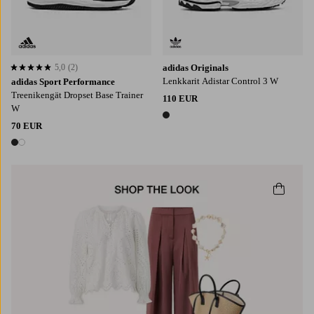
5,0
(2)
adidas Originals
5,0 perustuen 2 arvosanaan
Lenkkarit Adistar Control 3 W
adidas Sport Performance
Treenikengät Dropset Base Trainer
110 EUR
W
1 väri
70 EUR
2 värejä