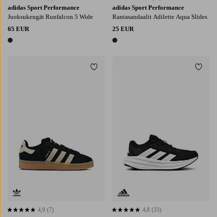
adidas Sport Performance
adidas Sport Performance
Juoksukengät Runfalcon 5 Wide
Rantasandaalit Adilette Aqua Slides
65 EUR
25 EUR
1 väri
1 väri
Lisää suosikkeihin
Lisää
4,9
(7)
4,8
(33)
4,9 perustuen 7 arvosanaan
4,8 perustuen 33 arvosanaan