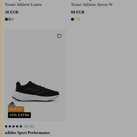
Tossut Adilette Lumia
Tossut Adilette Ayoon W
38 EUR
60 EUR
3 värejä
3 värejä
Lisää suosikkeihin
OUTLET
30% EXTRA
4,8
(6)
4,8 perustuen 6 arvosanaan
adidas Sport Performance