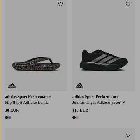
Lisää suosikkeihin
Lisää
4
5
6
7
8
adidas Sport Performance
adidas Sport Performance
Flip flopit Adilette Lumia
Juoksukengät Adizero pacer W
30 EUR
110 EUR
2 värejä
2 värejä
Lisää