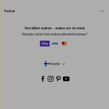
Ystävät
Turvalliset maksut – maksa nyt tai erissä
Haluatko tietää
lisää maksuvaihtoehdoistamme
?
elpy
visa
mastercard
Suomi
- Valitse maa
Facebook
Instagram
Pinterest
Youtube