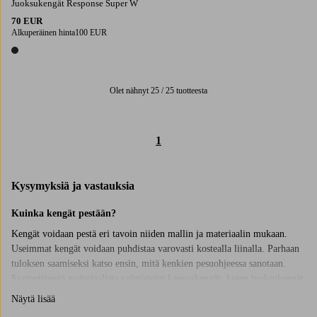
Juoksukengät Response Super W
70 EUR
Alkuperäinen hinta
100 EUR
1 väri
Olet nähnyt 25 / 25 tuotteesta
1
Kysymyksiä ja vastauksia
Kuinka kengät pestään?
Kengät voidaan pestä eri tavoin niiden mallin ja materiaalin mukaan.
Useimmat kengät voidaan puhdistaa varovasti kostealla liinalla. Parhaan
tuloksen saamiseksi katso ensin, mitä kenkien pesuohjeessa sanotaan.
Synteettisestä materiaalista valmistetut kangaskengät, kuten juoksukengät
ja tennarit, voidaan useimmiten pestä koneessa enintään 30 asteen
Näytä lisää
hienopesuohjelmalla ja mielellään pesupussissa. Parhaan tuloksen