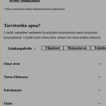
Ryhdy asiakkaaksi
* Katso tarjouksen ehdot rekisteröitymisen yhteydessä
Tarvitsetko apua?
Löydät vastaukset useimmin kysyttyihin kysymyksiin usein kysytyistä
kysymyksistä. Löydät myös tietoa siitä, miten voit ottaa meihin yhteyttä.
Tilaukset
Maksutavat
Toimit
Asiakaspalvelu
Omat sivut
Tietoa Elloksesta
Palvelumme
Ehdot