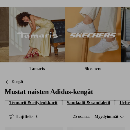
Tamaris
Skechers
Kengät
Mustat naisten Adidas-kengät
Tennarit & citylenkkarit
Sandaalit & sandaletit
Urhe
Lajittele
25 osumaa
Lajittele:
Myydyimmät
3