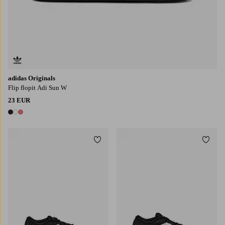
adidas Originals
Flip flopit Adi Sun W
23 EUR
3 värejä
Lisää suosikkeihin
Lisää