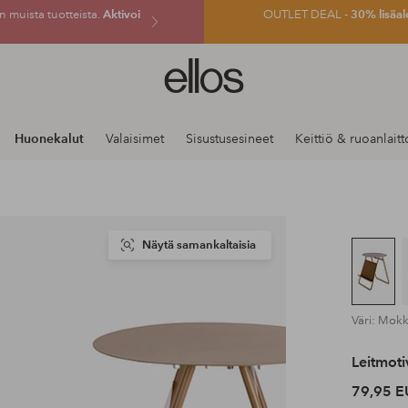
 muista tuotteista.
Aktivoi
OUTLET DEAL -
30% lisäal
Ellos-
logo
–
siirry
Huonekalut
Valaisimet
Sisustusesineet
Keittiö & ruoanlaitt
aloitussivulle
Näytä samankaltaisia
Väri: Mok
Leitmoti
79,95 E