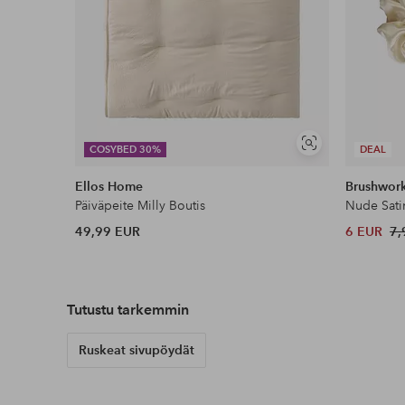
Näytä
COSYBED 30%
DEAL
samankaltaisia
Ellos Home
Brushwor
Päiväpeite Milly Boutis
Nude Sati
49,99 EUR
6 EUR
7,
Tutustu tarkemmin
Ruskeat sivupöydät