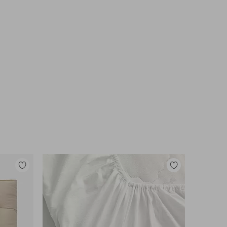
Lisää
Lisää
suosikkeihin
suosikkeihin