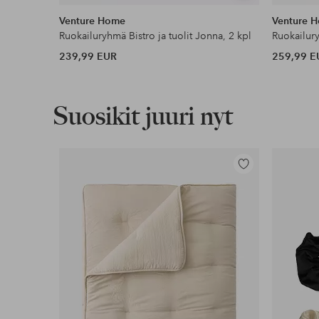
samankaltaisia
Venture Home
Venture 
Ruokailuryhmä Bistro ja tuolit Jonna, 2 kpl
Ruokailury
239,99 EUR
259,99 E
Suosikit juuri nyt
Lisää
suosikkeihin