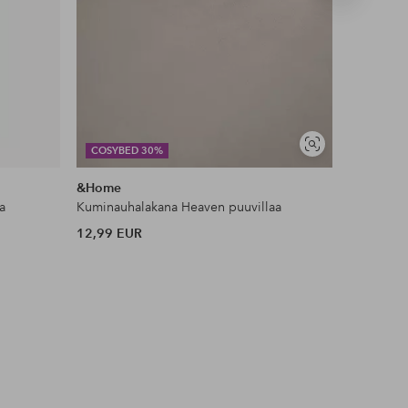
tuote
Näytä
COSYBED 30%
DEAL
samankaltaisia
&Home
KM Hom
a
Kuminauhalakana Heaven puuvillaa
Ryijymatt
12,99 EUR
53 EUR