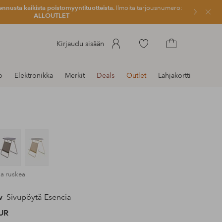
ennusta kaikista poistomyyntituotteista.
Ilmoita tarjousnumero:
Sulje
ALLOUTLET
Siirry
Kirjaudu sisään
merkittyihin
Siirry
suosikkituotteisiin
ostoskoriin
o
Elektronikka
Merkit
Deals
Outlet
Lahjakortti
ka ruskea
v
Sivupöytä Esencia
UR