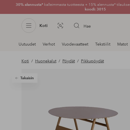
30% alennusta*
kalleimmasta tuotteesta + 15% alennusta* tilauksen
koodi: 3015
Koti
Hae
Kuvahaku
Navigointi
Uutuudet
Verhot
Vuodevaatteet
Tekstiilit
Matot
osastoilla
Koti
Huonekalut
Pöydät
Pikkupöydät
Takaisin