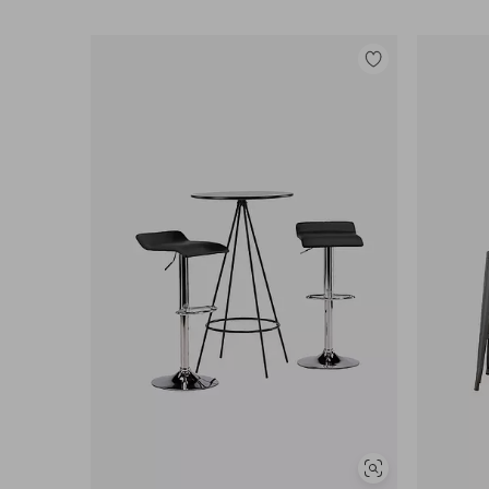
Lisää
suosikkeihin
Näytä