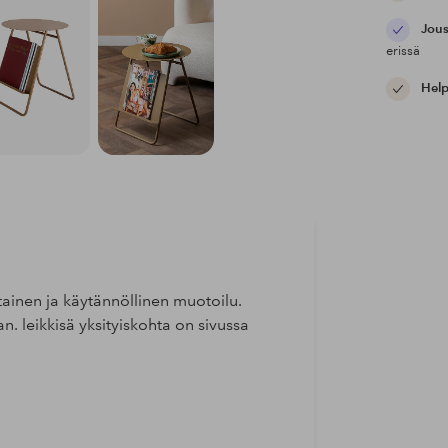
Jous
erissä
Help
tainen ja käytännöllinen muotoilu.
. leikkisä yksityiskohta on sivussa