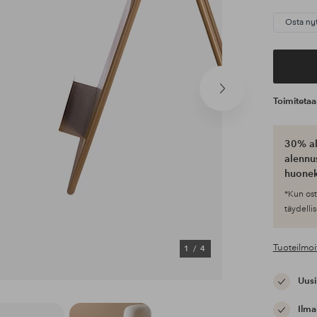
Osta ny
Seuraava
Toimiteta
tuote
30% al
alennus
huonek
*Kun ost
täydellis
Tuoteilmoi
1
/
4
Uusi
Ilma