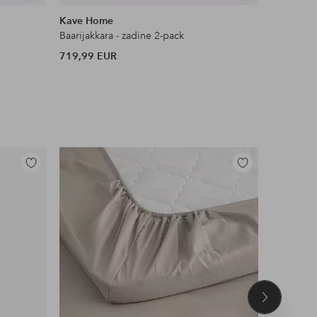
samankaltaisia
samankaltaisia
Kave Home
Venture 
Baarijakkara - zadine 2-pack
Bisbee-baa
719,99 EUR
239,99 
Lisää
Lisää
suosikkeihin
suosikkeihin
Seuraava