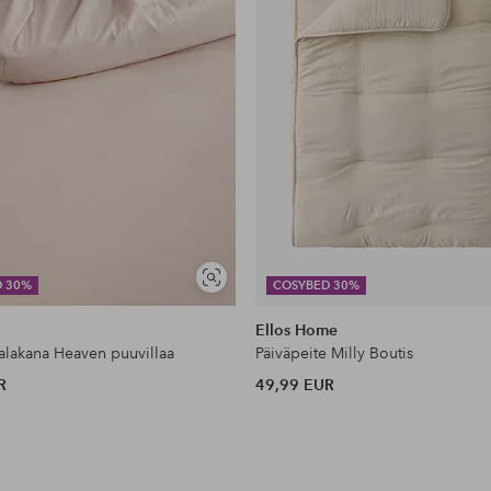
Näytä
D 30%
COSYBED 30%
samankaltaisia
Ellos Home
lakana Heaven puuvillaa
Päiväpeite Milly Boutis
R
49,99 EUR