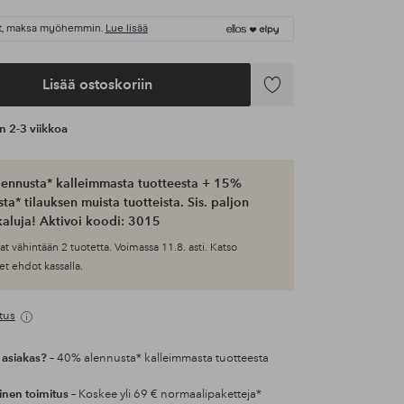
t, maksa myöhemmin.
Lue lisää
Lisää ostoskoriin
Lisää
suosikkeihin
an 2-3 viikkoa
ennusta* kalleimmasta tuotteesta + 15%
ta* tilauksen muista tuotteista. Sis. paljon
aluja! Aktivoi koodi: 3015
at vähintään 2 tuotetta. Voimassa 11.8. asti. Katso
et ehdot kassalla.
tus
 asiakas?
– 40% alennusta* kalleimmasta tuotteesta
inen toimitus
– Koskee yli 69 € normaalipaketteja*