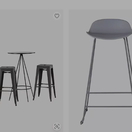
Lisää
suosikkeihin
Näytä