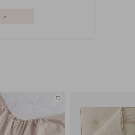
Lisää
suosikkeihin