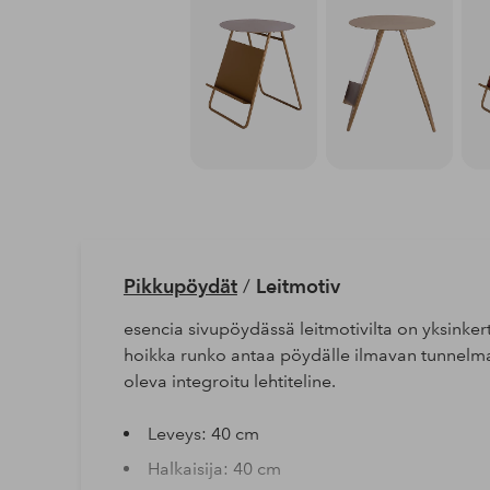
Pikkupöydät
/
Leitmotiv
esencia sivupöydässä leitmotivilta on yksinker
hoikka runko antaa pöydälle ilmavan tunnelman
oleva integroitu lehtiteline.
Leveys: 40 cm
Halkaisija: 40 cm