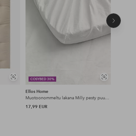
Seuraava
tuote
Näytä
Näytä
COSYBED 30%
COSYBE
samankaltaisia
samankaltaisia
Ellos Home
Staycatio
Muotoonommeltu lakana Milly pesty puuvilla
Reunusver
17,99 EUR
49,99 EU