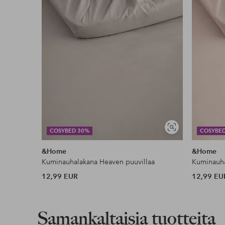
Lue lisää
Näytä
COSYBED 30%
COSYBE
samankaltaisia
&Home
&Home
Kuminauhalakana Heaven puuvillaa
Kuminauha
12,99 EUR
12,99 EU
Samankaltaisia tuotteita