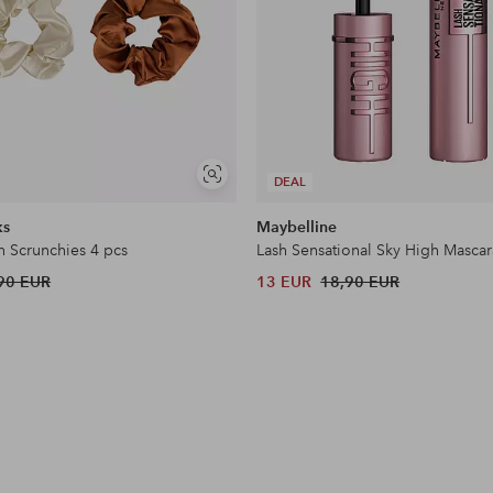
Näytä
DEAL
samankaltaisia
ks
Maybelline
n Scrunchies 4 pcs
Lash Sensational Sky High Mascar
90 EUR
13 EUR
18,90 EUR