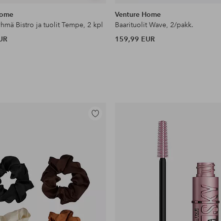
samankaltaisia
Home
Venture Home
hmä Bistro ja tuolit Tempe, 2 kpl
Baarituolit Wave, 2/pakk.
UR
159,99 EUR
Lisää
suosikkeihin