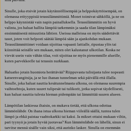
Sinulle, joka etsivät jotain käytännöllisempää ja helppokäyttöisempää, on
olemassa erityyppisiä terassilämmittimiä. Monet toimivat sähköllä, ja ne on
helppo käynnistää vain napin painalluksella. Terassilämmitin on hyvä
valinta, jos haluat hallita lämpöä tarkemmin ja saada tilan lämpimäksi
ensimmäisestä minuutista lähtien. Useissa malleissa on myös säädettävät
tasot, joten voit helposti säätää lämpöä sään ja ajankohdan mukaan.
Terassilämmittimet voidaan sijoittaa vapaasti lattialle, ripustaa ylös tai
kiinnittää seinälle sen mukaan, miten olet kalustanut ulkotilan. Koska ne
vievät usein vain vähän tilaa, voit sijoittaa ne myös pienemmille alueille,
kuten parvekkeelle tai terassin nurkkaan.
Haluatko jotain huomiota herättävää? Riippuvasta tulisijasta tulee nopeasti
katseenvangitsija, ja se luo ihanan tunnelman sekä päivällä että illalla.
Sinulle, joka haluat nauttia kesätunnelmasta ulkona, on olemassa suurempia
vaihtoehtoja, kuten suuret tulipesät tai tulikorit, jotka sopivat täydellisesti,
kun haluat nauttia tulesta hieman pidempään tai lämmittää suuren alueen.
Lämpötilan laskiessa iltaisin, on mukava tietää, että ulkona odottaa
lämmönlähde. On ihana istua ulkona hieman viileällä säällä, tuntea tulen
lämpö ja ehkä paistaa vaahtokarkki tai kaksi. Ja mikset ottaisi mukaan viltin,
pari tyynyä ja jotain hyvää juotavaa? Kun lämmönlähde on lähellä, sinun ei
tarvitse mennä sisälle vain siksi, että aurinko laskee. Sinulla on enemmän