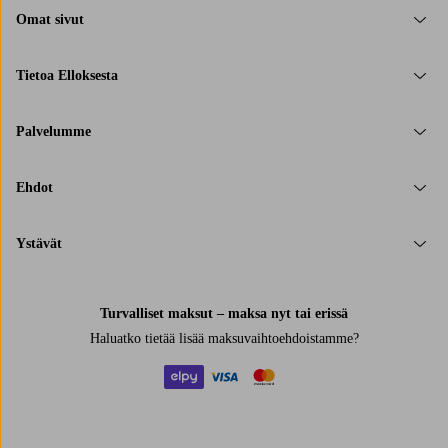
Omat sivut
Tietoa Elloksesta
Palvelumme
Ehdot
Ystävät
Turvalliset maksut – maksa nyt tai erissä
Haluatko tietää
lisää maksuvaihtoehdoistamme
?
elpy
visa
mastercard