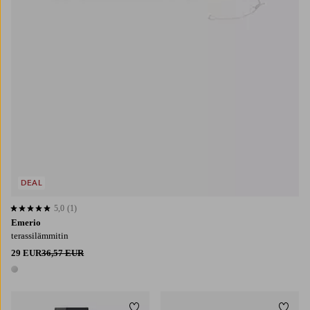
DEAL
5,0
(1)
5,0 perustuen 1 arvosanaan
Emerio
terassilämmitin
29 EUR
36,57 EUR
1 väri