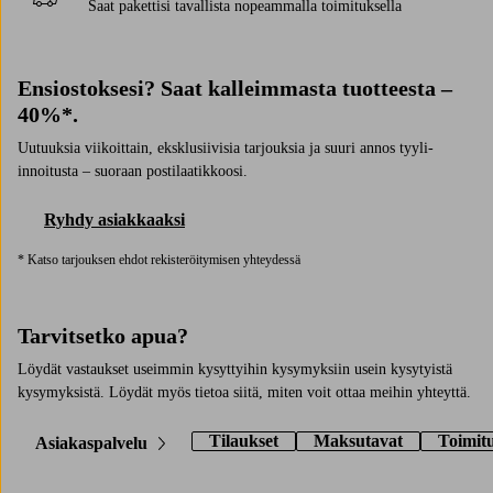
Saat pakettisi tavallista nopeammalla toimituksella
Ensiostoksesi? Saat kalleimmasta tuotteesta –
40%*.
Uutuuksia viikoittain, eksklusiivisia tarjouksia ja suuri annos tyyli-
innoitusta – suoraan postilaatikkoosi.
Ryhdy asiakkaaksi
* Katso tarjouksen ehdot rekisteröitymisen yhteydessä
Tarvitsetko apua?
Löydät vastaukset useimmin kysyttyihin kysymyksiin usein kysytyistä
kysymyksistä. Löydät myös tietoa siitä, miten voit ottaa meihin yhteyttä.
Tilaukset
Maksutavat
Toimit
Asiakaspalvelu