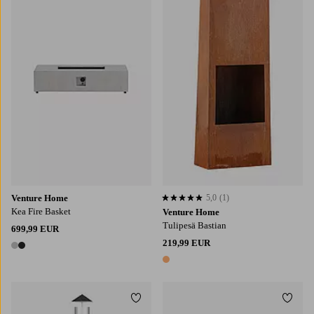
Venture Home
5,0
(1)
5,0 perustuen 1 arvosanaan
Kea Fire Basket
Venture Home
Tulipesä Bastian
699,99 EUR
219,99 EUR
2 värejä
1 väri
Lisää suosikkeihin
Lisää