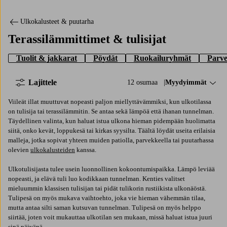
Ulkokalusteet & puutarha
Terassilämmittimet & tulisijat
Tuolit & jakkarat
Pöydät
Ruokailuryhmät
Parve
Lajittele
12 osumaa
Lajittele:
Myydyimmät
Viileät illat muuttuvat nopeasti paljon miellyttävämmiksi, kun ulkotilassa
on tulisija tai terassilämmitin. Se antaa sekä lämpöä että ihanan tunnelman.
Täydellinen valinta, kun haluat istua ulkona hieman pidempään huolimatta
siitä, onko kevät, loppukesä tai kirkas syysilta. Täältä löydät useita erilaisia
malleja, jotka sopivat yhteen muiden patiolla, parvekkeella tai puutarhassa
olevien
ulkokalusteiden
kanssa.
Ulkotulisijasta tulee usein luonnollinen kokoontumispaikka. Lämpö leviää
nopeasti, ja elävä tuli luo kodikkaan tunnelman. Kenties valitset
mieluummin klassisen tulisijan tai pidät tulikorin rustiikista ulkonäöstä.
Tulipesä on myös mukava vaihtoehto, joka vie hieman vähemmän tilaa,
mutta antaa silti saman kutsuvan tunnelman. Tulipesä on myös helppo
siirtää, joten voit mukauttaa ulkotilan sen mukaan, missä haluat istua juuri
sinä päivänä.