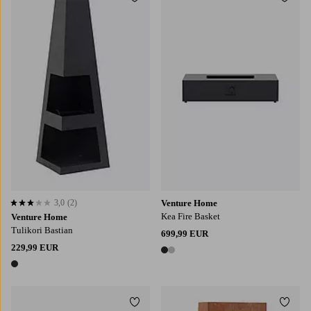
Lisää suosikkeihin
Lisää
3,0
(2)
Venture Home
3,0 perustuen 2 arvosanaan
Kea Fire Basket
Venture Home
Tulikori Bastian
699,99 EUR
229,99 EUR
2 värejä
1 väri
Lisää suosikkeihin
Lisää