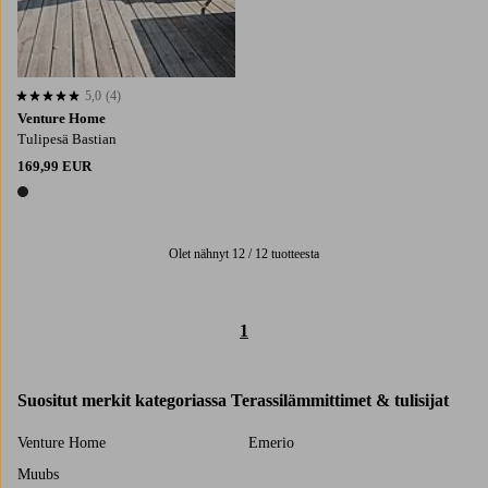
5,0
(4)
5,0 perustuen 4 arvosanaan
Venture Home
Tulipesä Bastian
169,99 EUR
1 väri
Olet nähnyt 12 / 12 tuotteesta
1
Suositut merkit kategoriassa Terassilämmittimet & tulisijat
Venture Home
Emerio
Muubs