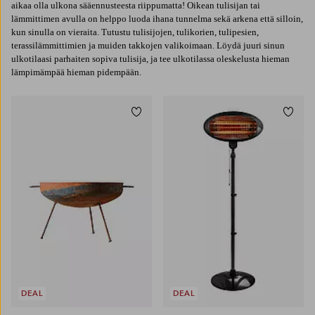
aikaa olla ulkona sääennusteesta riippumatta! Oikean tulisijan tai
lämmittimen avulla on helppo luoda ihana tunnelma sekä arkena että silloin,
kun sinulla on vieraita. Tutustu tulisijojen, tulikorien, tulipesien,
terassilämmittimien ja muiden takkojen valikoimaan. Löydä juuri sinun
ulkotilaasi parhaiten sopiva tulisija, ja tee ulkotilassa oleskelusta hieman
lämpimämpää hieman pidempään.
Lisää suosikkeihin
Lisää
DEAL
DEAL