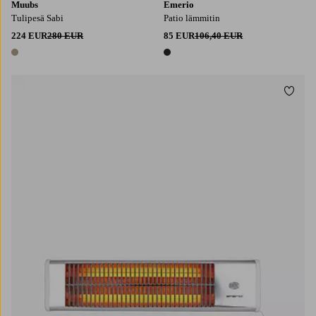
Muubs
Emerio
Tulipesä Sabi
Patio lämmitin
224 EUR
280 EUR
85 EUR
106,40 EUR
1 väri
1 väri
Lisää