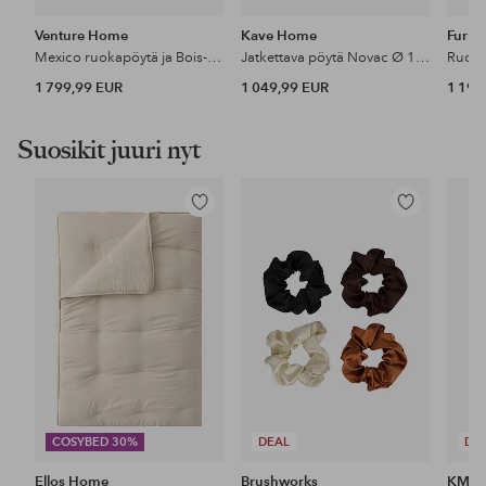
Venture Home
Kave Home
Furni
Mexico ruokapöytä ja Bois-tuoli
Jatkettava pöytä Novac Ø 120 (200)
1 799,99 EUR
1 049,99 EUR
1 199
Suosikit juuri nyt
Lisää
Lisää
suosikkeihin
suosikkeihin
COSYBED 30%
DEAL
DE
Ellos Home
Brushworks
KM H