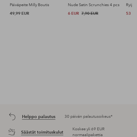
Päiväpeite Milly Boutis
Nude Satin Scrunchies 4 pcs
Ryijy
49,99 EUR
6 EUR
7,90 EUR
53 E
Helppo palautus
30 päivän palautusoikeus*
Koskee yli 69 EUR
Säästät toimituskulut
normaalipakettia