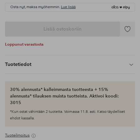
Osta nyt, maksa myöhemmin.
Lue lisää
Lisää ostoskoriin
Lisää
suosikke
Loppunut varastosta
Tuotetiedot
30% alennusta* kalleimmasta tuotteesta + 15%
alennusta* tilauksen muista tuotteista. Aktivoi koodi:
3015
*Kun ostat vähintään 2 tuotetta. Voimassa 11.8. asti. Katso täydelliset
ehdot kassalla.
Tuoteilmoitus