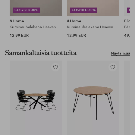
COSYBED 30%
COSYBED 30%
CO
&Home
&Home
Ellos
Kuminauhalakana Heaven puuvillaa
Kuminauhalakana Heaven puuvillaa
Päiväp
12,99 EUR
12,99 EUR
49,99
Samankaltaisia tuotteita
Näytä lisää
Lisää
Lisää
suosikkeihin
suosikkeihin