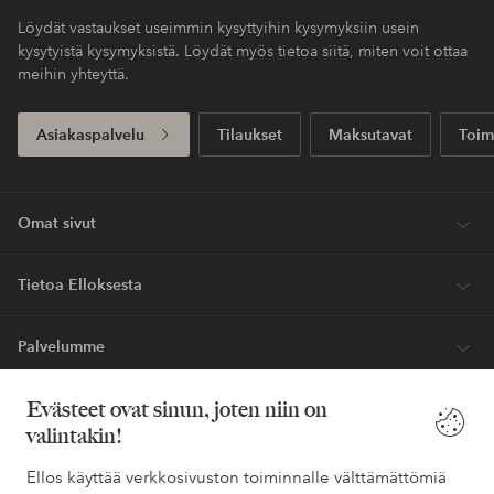
Löydät vastaukset useimmin kysyttyihin kysymyksiin usein
kysytyistä kysymyksistä. Löydät myös tietoa siitä, miten voit ottaa
meihin yhteyttä.
Asiakaspalvelu
Tilaukset
Maksutavat
Toim
Omat sivut
Tietoa Elloksesta
Palvelumme
Evästeet ovat sinun, joten niin on
Ehdot
valintakin!
Ystävät
Ellos käyttää verkkosivuston toiminnalle välttämättömiä