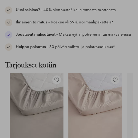
Uusi asiakas?
– 40% alennusta* kalleimmasta tuotteesta
Ilmainen toimitus
– Koskee yli 69 € normaalipaketteja*
Joustavat maksutavat
– Maksa nyt, myöhemmin tai maksa erissä
Helppo palautus
– 30 päivän vaihto- ja palautusoikeus*
Tarjoukset kotiin
Lisää
Lisää
suosikkeihin
suosikkeihin