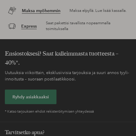
Maksa myöhemmin
Maksa elpyllä. Lue lisää kassalla.
Saat pakettisi tavallista nopeammalla
Express
toimituksella
Ensiostoksesi? Saat kalleimmasta tuotteesta –
40%*.
Uutuuksia viikoittain, eksklusiivisia tarjouksia ja suuri annos tyyli-
innoitusta – suoraan postilaatikkoosi.
Ryhdy asiakkaaksi
* Katso tarjouksen ehdot rekisteröitymisen yhteydessä
Tarvitsetko apua?