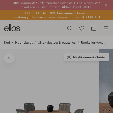
30% alennusta*
kalleimmasta tuotteesta + 15% alennusta*
Sulje
tilauksen muista tuotteista.
Aktivoi koodi: 3015
OUTLET DEAL -
30% lisäalennusta kaikista
poistomyyntituotteista.
Ilmoita tarjousnumero:
ALLOUTLET
Ellos-
Siirry
Hae
logo
merkittyihin
Siirry
–
suosikkituotteisiin
ostoskoriin
Koti
Huonekalut
Ulkokalusteet & puutarha
Ruokailuryhmät
siirry
aloitussivulle
Näytä samankaltaisia
Takaisin