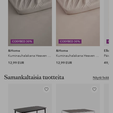
COSYBED 30%
COSYBED 30%
CO
&Home
&Home
Ellos
Kuminauhalakana Heaven puuvillaa
Kuminauhalakana Heaven puuvillaa
Päiväp
12,99 EUR
12,99 EUR
49,99
Samankaltaisia tuotteita
Näytä lisää
Lisää
Lisää
suosikkeihin
suosikkeihin