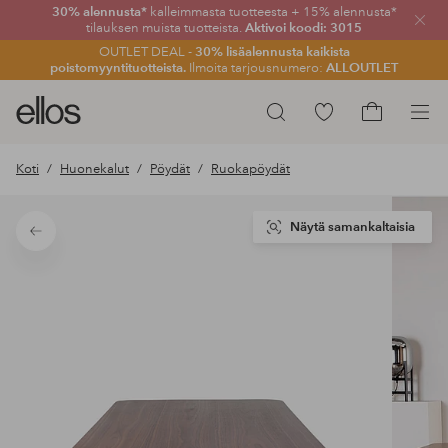
30% alennusta*
kalleimmasta tuotteesta + 15% alennusta*
Sulje
tilauksen muista tuotteista.
Aktivoi koodi: 3015
OUTLET DEAL -
30% lisäalennusta kaikista
poistomyyntituotteista.
Ilmoita tarjousnumero:
ALLOUTLET
Ellos-
Siirry
Hae
logo
merkittyihin
Siirry
–
suosikkituotteisiin
ostoskoriin
Koti
Huonekalut
Pöydät
Ruokapöydät
siirry
aloitussivulle
Näytä samankaltaisia
Takaisin