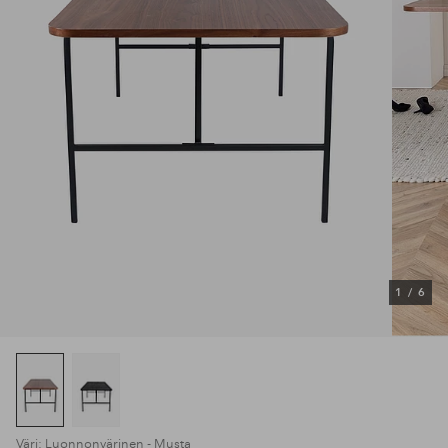
1
/
6
Väri: Luonnonvärinen - Musta