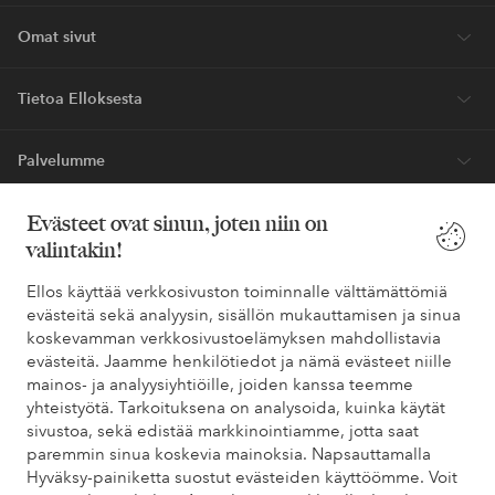
Omat sivut
Tietoa Elloksesta
Palvelumme
Evästeet ovat sinun, joten niin on
Ehdot
valintakin!
Ystävät
Ellos käyttää verkkosivuston toiminnalle välttämättömiä
evästeitä sekä analyysin, sisällön mukauttamisen ja sinua
koskevamman verkkosivustoelämyksen mahdollistavia
evästeitä. Jaamme henkilötiedot ja nämä evästeet niille
Turvalliset maksut – maksa nyt tai erissä
mainos- ja analyysiyhtiöille, joiden kanssa teemme
yhteistyötä. Tarkoituksena on analysoida, kuinka käytät
Haluatko tietää
lisää maksuvaihtoehdoistamme
?
sivustoa, sekä edistää markkinointiamme, jotta saat
elpy
elpy
paremmin sinua koskevia mainoksia. Napsauttamalla
Hyväksy-painiketta suostut evästeiden käyttöömme. Voit