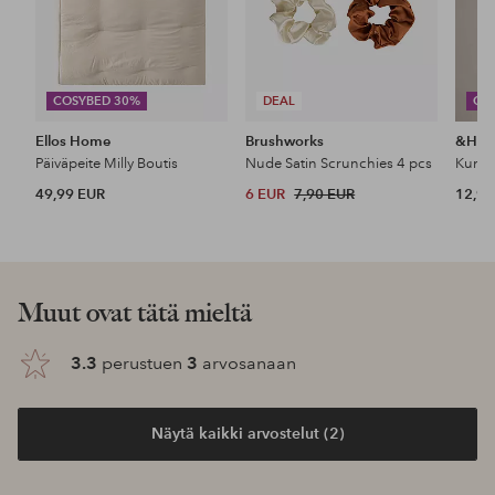
COSYBED 30%
DEAL
CO
Ellos Home
Brushworks
&Ho
Päiväpeite Milly Boutis
Nude Satin Scrunchies 4 pcs
49,99 EUR
6 EUR
7,90 EUR
12,99
Muut ovat tätä mieltä
3.3
perustuen
3
arvosanaan
Näytä kaikki arvostelut (2)