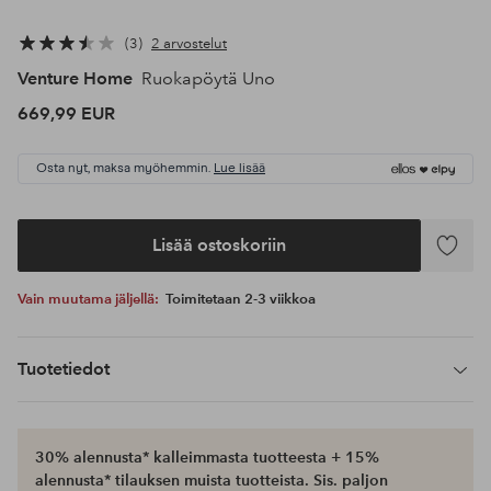
3
2 arvostelut
Venture Home
Ruokapöytä Uno
669,99 EUR
Osta nyt, maksa myöhemmin.
Lue lisää
Lisää ostoskoriin
Lisää
suosikke
Vain muutama jäljellä:
Toimitetaan 2-3 viikkoa
Tuotetiedot
30% alennusta* kalleimmasta tuotteesta + 15%
alennusta* tilauksen muista tuotteista. Sis. paljon