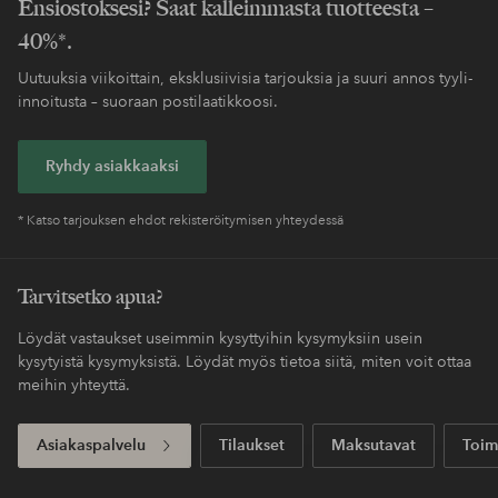
Ensiostoksesi? Saat kalleimmasta tuotteesta –
40%*.
Uutuuksia viikoittain, eksklusiivisia tarjouksia ja suuri annos tyyli-
innoitusta – suoraan postilaatikkoosi.
Ryhdy asiakkaaksi
* Katso tarjouksen ehdot rekisteröitymisen yhteydessä
Tarvitsetko apua?
Löydät vastaukset useimmin kysyttyihin kysymyksiin usein
kysytyistä kysymyksistä. Löydät myös tietoa siitä, miten voit ottaa
meihin yhteyttä.
Asiakaspalvelu
Tilaukset
Maksutavat
Toim