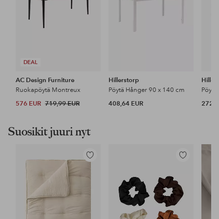
DEAL
AC Design Furniture
Hillerstorp
Hiller
Ruokapöytä Montreux
Pöytä Hånger 90 x 140 cm
576 EUR
719,99 EUR
408,64 EUR
272,2
Suosikit juuri nyt
Lisää
Lisää
suosikkeihin
suosikkeihin