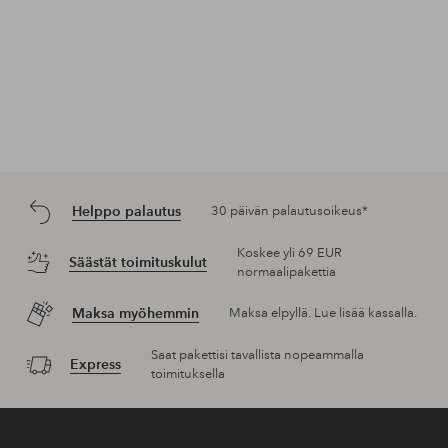
Helppo palautus
30 päivän palautusoikeus*
Koskee yli 69 EUR
Säästät toimituskulut
normaalipakettia
Maksa myöhemmin
Maksa elpyllä. Lue lisää kassalla.
Saat pakettisi tavallista nopeammalla
Express
toimituksella