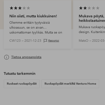
Niin siisti, mutta kiukkuinen!
Mukava pöytä,
heikkolaatuine
Olemme erittäin tyytyväisiä
Mukava ruokapöyt
ulkoasuun, se on aivan
design. Kuitenkin 
uskomattoman tyylikäs. Mutta se on
herkkä ja hyvin n
kohtuutonta, kun pöytälevy on niin
CW123 —
2021-12-23
MatsO —
2022-03
Raportoi
naarmuuntuu norm
raskas verrattuna ohuisiin
Pöydän reunojen 
metallijalkoihin. Hiem…
viilu vapau…
Tietoa arvosanoista
Tutustu tarkemmin
Ruskeat ruokapöydät
Ruokapöydät merkiltä Venture Home