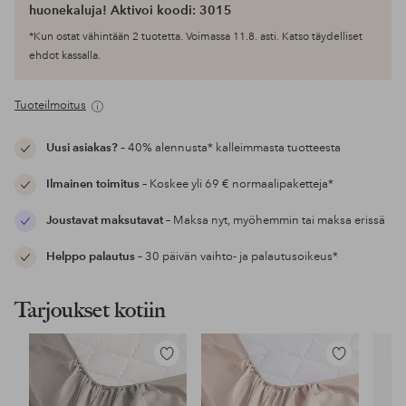
huonekaluja! Aktivoi koodi: 3015
*Kun ostat vähintään 2 tuotetta. Voimassa 11.8. asti. Katso täydelliset
ehdot kassalla.
Tuoteilmoitus
Uusi asiakas?
– 40% alennusta* kalleimmasta tuotteesta
Ilmainen toimitus
– Koskee yli 69 € normaalipaketteja*
Joustavat maksutavat
– Maksa nyt, myöhemmin tai maksa erissä
Helppo palautus
– 30 päivän vaihto- ja palautusoikeus*
Tarjoukset kotiin
Lisää
Lisää
suosikkeihin
suosikkeihin