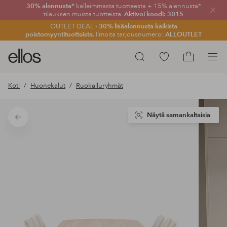
30% alennusta*
kalleimmasta tuotteesta + 15% alennusta*
Sulje
tilauksen muista tuotteista.
Aktivoi koodi: 3015
OUTLET DEAL -
30% lisäalennusta kaikista
poistomyyntituotteista.
Ilmoita tarjousnumero:
ALLOUTLET
Ellos-
Siirry
Hae
logo
merkittyihin
Siirry
–
suosikkituotteisiin
ostoskoriin
Koti
Huonekalut
Ruokailuryhmät
siirry
aloitussivulle
Näytä samankaltaisia
Takaisin