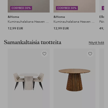
COSYBED 30%
COSYBED 30%
CO
&Home
&Home
Ellos
Kuminauhalakana Heaven puuvillaa
Kuminauhalakana Heaven puuvillaa
Päiväp
12,99 EUR
12,99 EUR
49,99
Samankaltaisia tuotteita
Näytä lisää
Lisää
Lisää
suosikkeihin
suosikkeihin