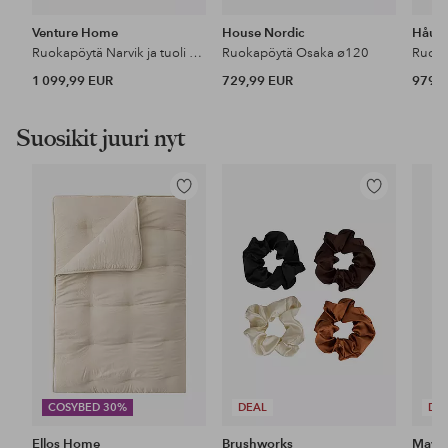
Venture Home
House Nordic
Håu
Ruokapöytä Narvik ja tuoli Night
Ruokapöytä Osaka ø120
Ruok
1 099,99 EUR
729,99 EUR
979,9
Suosikit juuri nyt
Lisää
Lisää
suosikkeihin
suosikkeihin
COSYBED 30%
DEAL
DE
Ellos Home
Brushworks
Maybe