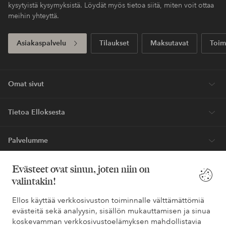
kysytyistä kysymyksistä. Löydät myös tietoa siitä, miten voit ottaa
meihin yhteyttä.
Asiakaspalvelu
Tilaukset
Maksutavat
Toim
Omat sivut
Tietoa Elloksesta
Palvelumme
Evästeet ovat sinun, joten niin on
Ehdot
valintakin!
Ystävät
Ellos käyttää verkkosivuston toiminnalle välttämättömiä
evästeitä sekä analyysin, sisällön mukauttamisen ja sinua
koskevamman verkkosivustoelämyksen mahdollistavia