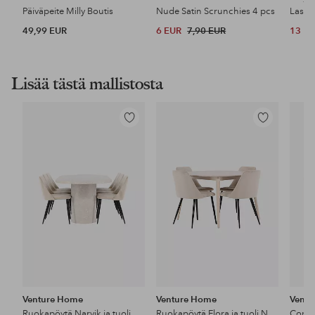
Päiväpeite Milly Boutis
Nude Satin Scrunchies 4 pcs
49,99 EUR
6 EUR
7,90 EUR
13 E
Lisää tästä mallistosta
Lisää
Lisää
suosikkeihin
suosikkeihin
Venture Home
Venture Home
Vent
Ruokapöytä Narvik ja tuoli Night
Ruokapöytä Flora ja tuoli Night