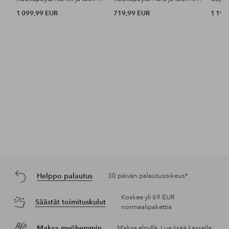
1 099,99 EUR
719,99 EUR
1 199
Helppo palautus
30 päivän palautusoikeus*
Koskee yli 69 EUR
Säästät toimituskulut
normaalipakettia
Maksa myöhemmin
Maksa elpyllä. Lue lisää kassalla.