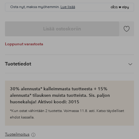
Osta nyt, maksa myöhemmin.
Lue lisää
Lisää ostoskoriin
Lisää
suosikke
Loppunut varastosta
Tuotetiedot
30% alennusta* kalleimmasta tuotteesta + 15%
alennusta* tilauksen muista tuotteista. Sis. paljon
huonekaluja! Aktivoi koodi: 3015
*Kun ostat vähintään 2 tuotetta. Voimassa 11.8. asti. Katso täydelliset
ehdot kassalla.
Tuoteilmoitus