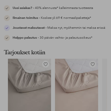
Uusi asiakas?
– 40% alennusta* kalleimmasta tuotteesta
Ilmainen toimitus
– Koskee yli 69 € normaalipaketteja*
Joustavat maksutavat
– Maksa nyt, myöhemmin tai maksa erissä
Helppo palautus
– 30 päivän vaihto- ja palautusoikeus*
Tarjoukset kotiin
Lisää
Lisää
suosikkeihin
suosikkeihin