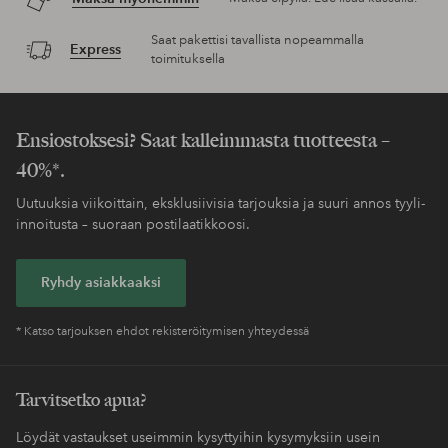
Saat pakettisi tavallista nopeammalla
Express
toimituksella
Ensiostoksesi? Saat kalleimmasta tuotteesta –
40%*.
Uutuuksia viikoittain, eksklusiivisia tarjouksia ja suuri annos tyyli-
innoitusta – suoraan postilaatikkoosi.
Ryhdy asiakkaaksi
* Katso tarjouksen ehdot rekisteröitymisen yhteydessä
Tarvitsetko apua?
Löydät vastaukset useimmin kysyttyihin kysymyksiin usein