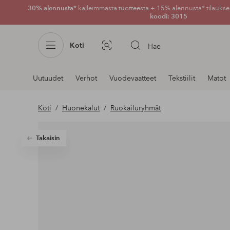
30% alennusta*
kalleimmasta tuotteesta + 15% alennusta* tilauksen
koodi: 3015
Koti
Hae
Kuvahaku
Navigointi
Uutuudet
Verhot
Vuodevaatteet
Tekstiilit
Matot
osastoilla
Koti
Huonekalut
Ruokailuryhmät
Takaisin