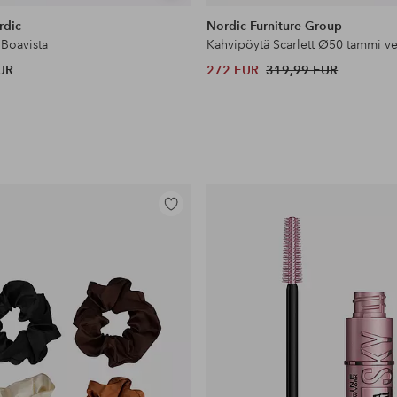
samankaltaisia
rdic
Nordic Furniture Group
 Boavista
UR
272 EUR
319,99 EUR
Lisää
suosikkeihin