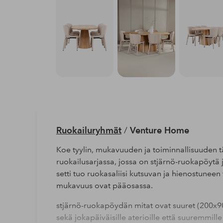
Ruokailuryhmät
/
Venture Home
Koe tyylin, mukavuuden ja toiminnallisuuden t
ruokailusarjassa, jossa on stjärnö-ruokapöytä 
setti tuo ruokasaliisi kutsuvan ja hienostunee
mukavuus ovat pääosassa.
stjärnö-ruokapöydän mitat ovat suuret (200x90 
sekä jokapäiväisille aterioille että suuremmill