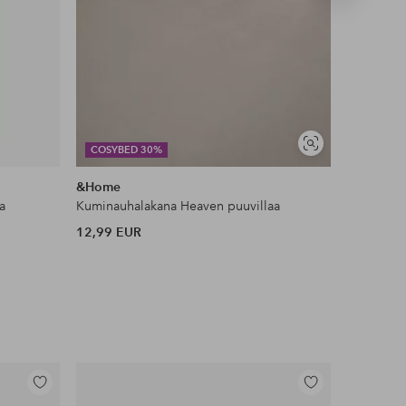
tuote
Näytä
COSYBED 30%
DEAL
samankaltaisia
&Home
Ellos Ho
a
Kuminauhalakana Heaven puuvillaa
Liukueste
12,99 EUR
11 EUR
Lisää
Lisää