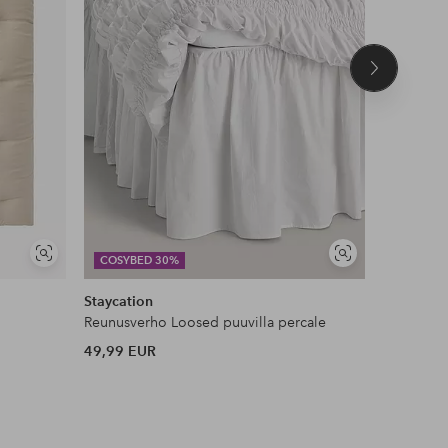
Seuraava
tuote
Näytä
Näytä
COSYBED 30%
COSYBE
samankaltaisia
samankaltaisia
Staycation
Ellos Ho
Reunusverho Loosed puuvilla percale
49,99 EUR
17,99 EU