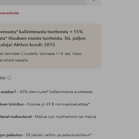
Lisää
suosikkeihin
varastosta
ennusta* kalleimmasta tuotteesta + 15%
ta* tilauksen muista tuotteista. Sis. paljon
aluja! Aktivoi koodi: 3015
at vähintään 2 tuotetta. Voimassa 11.8. asti. Katso
et ehdot kassalla.
tus
 asiakas?
– 40% alennusta* kalleimmasta tuotteesta
inen toimitus
– Koskee yli 69 € normaalipaketteja*
tavat maksutavat
– Maksa nyt, myöhemmin tai maksa
po palautus
– 30 päivän vaihto- ja palautusoikeus*