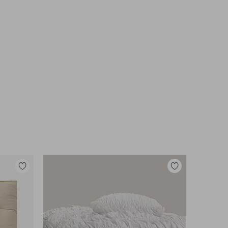
Lisää
Lisää
suosikkeihin
suosikkeihin