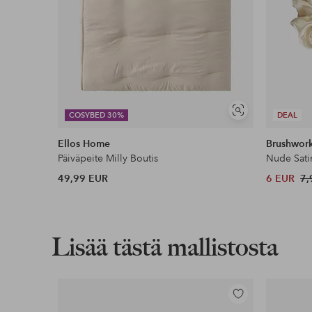
Näytä
COSYBED 30%
DEAL
samankaltaisia
Ellos Home
Brushwor
Päiväpeite Milly Boutis
Nude Sati
49,99 EUR
6 EUR
7,
Lisää tästä mallistosta
Lisää