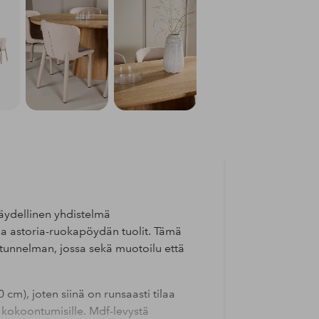
äydellinen yhdistelmä
ja astoria-ruokapöydän tuolit. Tämä
n tunnelman, jossa sekä muotoilu että
cm), joten siinä on runsaasti tilaa
e kokoontumisille. Mdf-levystä