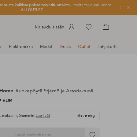
ennusta kaikista poistomyyntituotteista.
Ilmoita tarjousnumero:
Sulje
ALLOUTLET
Siirry
Kirjaudu sisään
merkittyihin
Siirry
suosikkituotteisiin
ostoskoriin
o
Elektronikka
Merkit
Deals
Outlet
Lahjakortti
 Home
Ruokapöytä Stjärnö ja Astoria-tuoli
9 EUR
t, maksa myöhemmin.
Lue lisää
Lisää ostoskoriin