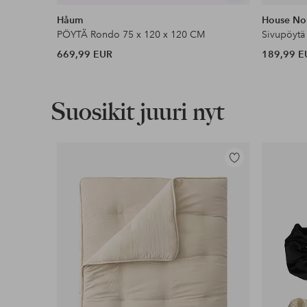
samankaltaisia
Håum
House No
PÖYTÄ Rondo 75 x 120 x 120 CM
Sivupöytä
669,99 EUR
189,99 E
Suosikit juuri nyt
Lisää
suosikkeihin