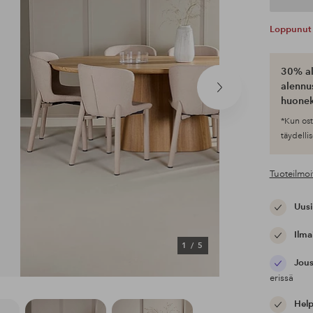
Loppunut 
30% al
alennus
Seuraava
huonek
tuote
*Kun ost
täydellis
Tuoteilmoi
Uusi
Ilma
1
/
5
Jous
erissä
Help