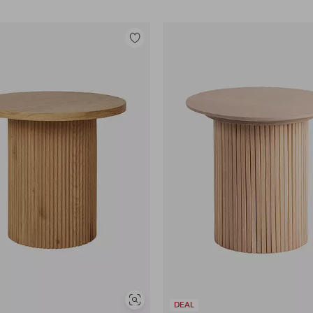
Lisää
suosikkeihin
Näytä
DEAL