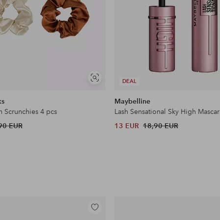
Näytä
DEAL
samankaltaisia
ks
Maybelline
n Scrunchies 4 pcs
Lash Sensational Sky High Mascar
90 EUR
13 EUR
18,90 EUR
Lisää