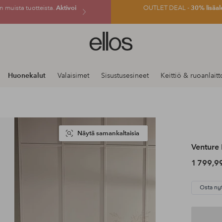
 muista tuotteista.
Aktivoi
OUTLET DEAL -
30% lisäal
Ellos-
logo
–
siirry
Huonekalut
Valaisimet
Sisustusesineet
Keittiö & ruoanlaitt
aloitussivulle
Näytä samankaltaisia
Venture
1 799,9
Osta ny