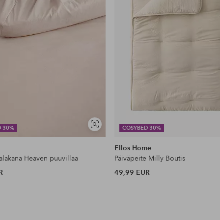
Näytä
D 30%
COSYBED 30%
samankaltaisia
Ellos Home
lakana Heaven puuvillaa
Päiväpeite Milly Boutis
R
49,99 EUR