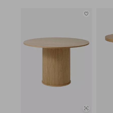
Edullisimmat maksutapamme
Lisää
Lue lisää
suosikkeihin
Näytä