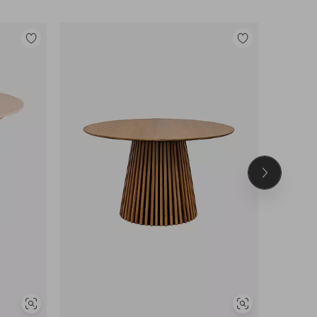
Lisää
Lisää
suosikkeihin
suosikkeihin
Seuraava
tuote
Näytä
Näytä