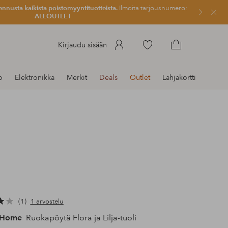
ennusta kaikista poistomyyntituotteista.
Ilmoita tarjousnumero:
Sulje
ALLOUTLET
Siirry
Kirjaudu sisään
merkittyihin
Siirry
suosikkituotteisiin
ostoskoriin
o
Elektronikka
Merkit
Deals
Outlet
Lahjakortti
1
1 arvostelu
 Home
Ruokapöytä Flora ja Lilja-tuoli