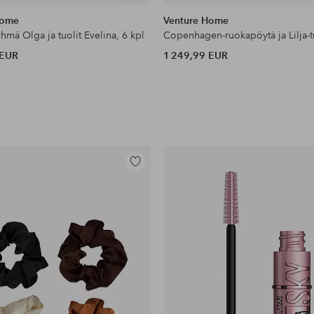
samankaltaisia
Home
Venture Home
hmä Olga ja tuolit Evelina, 6 kpl
Copenhagen-ruokapöytä ja Lilja-t
 EUR
1 249,99 EUR
Lisää
suosikkeihin