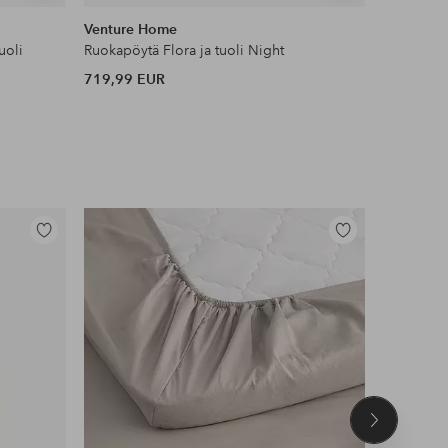
samankaltaisia
samankaltaisia
Venture Home
Venture 
uoli
Ruokapöytä Flora ja tuoli Night
Ruokailuse
719,99 EUR
489,99 
Lisää
Lisää
suosikkeihin
suosikkeihin
Seuraava