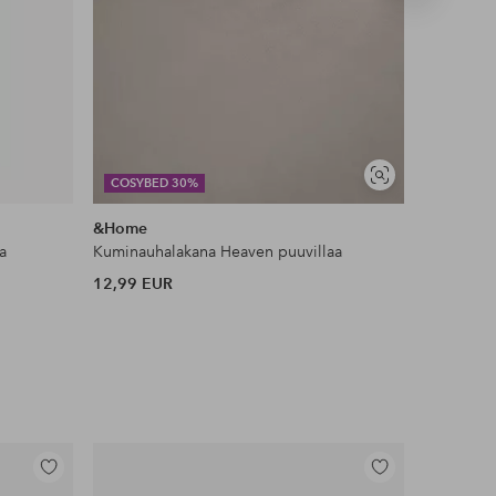
tuote
DEAL
Näytä
COSYBED 30%
JESSICA 
samankaltaisia
&Home
Ellos Col
a
Kuminauhalakana Heaven puuvillaa
Toppi Kiw
12,99 EUR
35 EUR
Lisää
Lisää