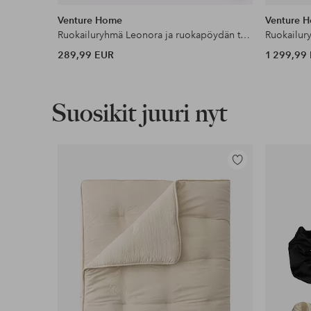
samankaltaisia
Venture Home
Venture 
Ruokailuryhmä Leonora ja ruokapöydän tuolit Lilja, 2 kpl
Ruokailury
289,99 EUR
1 299,99
Suosikit juuri nyt
Lisää
suosikkeihin