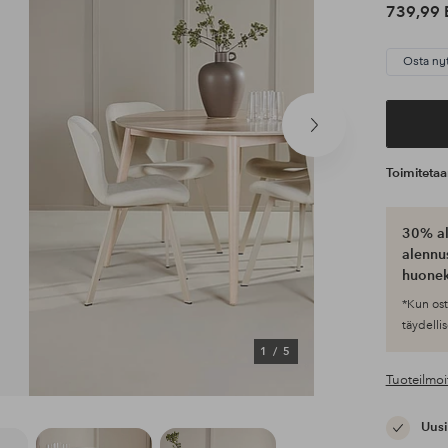
739,99 
Osta ny
Seuraava
tuote
Toimiteta
30% al
alennus
huonek
*Kun ost
täydellis
1
/
5
Tuoteilmoi
Uusi