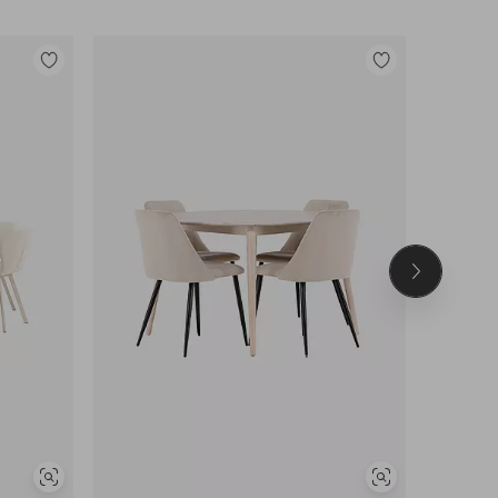
Lisää
Lisää
suosikkeihin
suosikkeihin
Seuraava
tuote
Näytä
Näytä