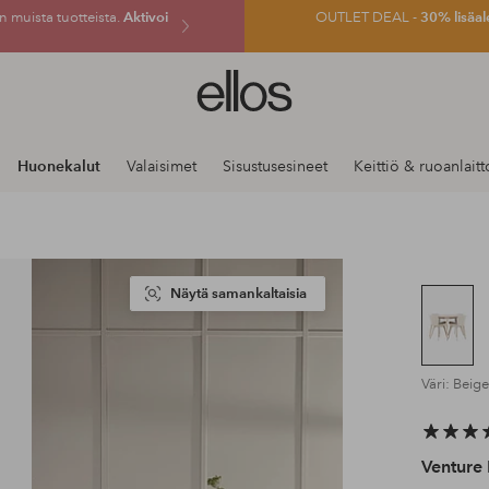
 muista tuotteista.
Aktivoi
OUTLET DEAL -
30% lisäal
Ellos-
logo
–
siirry
Huonekalut
Valaisimet
Sisustusesineet
Keittiö & ruoanlaitt
aloitussivulle
Näytä samankaltaisia
Väri: Beige
Venture