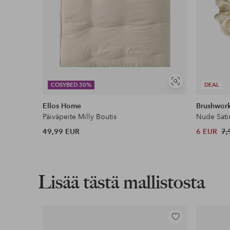
Näytä
COSYBED 30%
DEAL
samankaltaisia
Ellos Home
Brushwor
Päiväpeite Milly Boutis
Nude Sati
49,99 EUR
6 EUR
7,
Lisää tästä mallistosta
Lisää