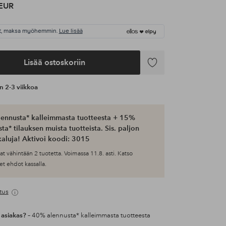
EUR
t, maksa myöhemmin.
Lue lisää
Lisää ostoskoriin
Lisää
suosikkeihin
an 2-3 viikkoa
ennusta* kalleimmasta tuotteesta + 15%
ta* tilauksen muista tuotteista. Sis. paljon
aluja! Aktivoi koodi: 3015
at vähintään 2 tuotetta. Voimassa 11.8. asti. Katso
et ehdot kassalla.
tus
 asiakas?
– 40% alennusta* kalleimmasta tuotteesta