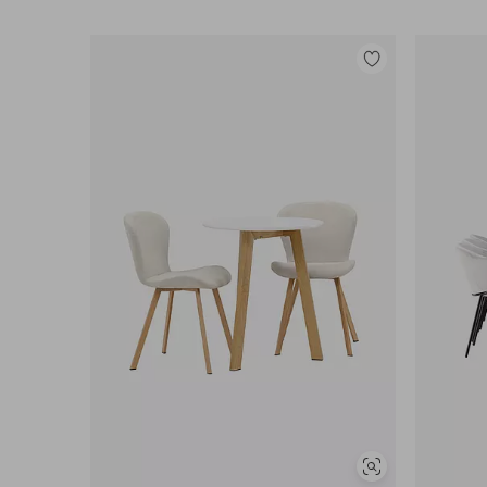
Lue lisää
Lisää
suosikkeihin
Näytä