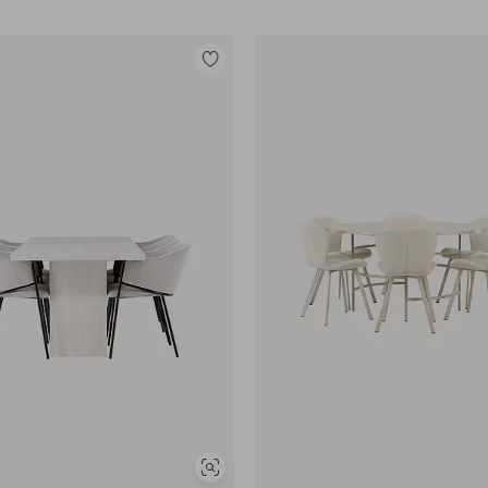
Lisää
suosikkeihin
Näytä