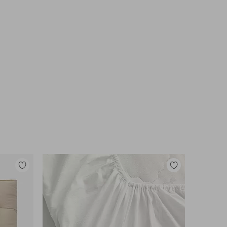
Lisää
Lisää
suosikkeihin
suosikkeihin