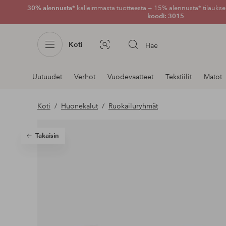
30% alennusta*
kalleimmasta tuotteesta + 15% alennusta* tilauksen
koodi: 3015
Koti
Hae
Kuvahaku
Navigointi
Uutuudet
Verhot
Vuodevaatteet
Tekstiilit
Matot
osastoilla
Koti
Huonekalut
Ruokailuryhmät
Takaisin