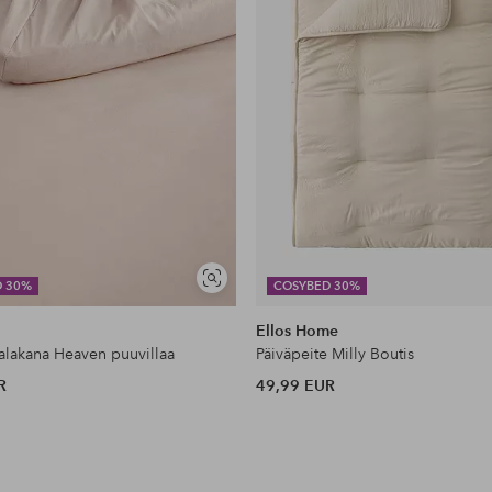
Näytä
D 30%
COSYBED 30%
samankaltaisia
Ellos Home
lakana Heaven puuvillaa
Päiväpeite Milly Boutis
R
49,99 EUR