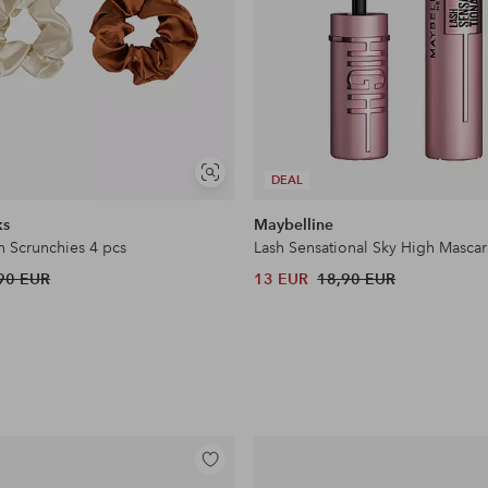
Näytä
DEAL
samankaltaisia
ks
Maybelline
n Scrunchies 4 pcs
Lash Sensational Sky High Mascar
90 EUR
13 EUR
18,90 EUR
Lisää