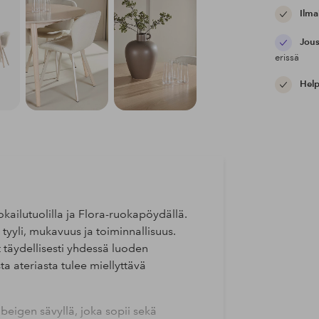
Ilma
Jous
erissä
Help
okailutuolilla ja Flora-ruokapöydällä.
t tyyli, mukavuus ja toiminnallisuus.
t täydellisesti yhdessä luoden
ta ateriasta tulee miellyttävä
 beigen sävyllä, joka sopii sekä