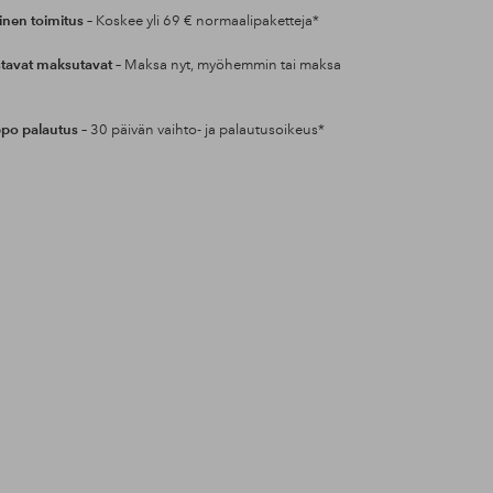
inen toimitus
– Koskee yli 69 € normaalipaketteja*
tavat maksutavat
– Maksa nyt, myöhemmin tai maksa
po palautus
– 30 päivän vaihto- ja palautusoikeus*