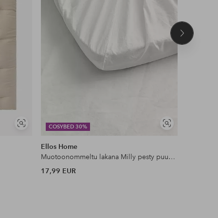
Seuraava
tuote
Näytä
Näytä
COSYBED 30%
COSYBE
samankaltaisia
samankaltaisia
Ellos Home
Staycatio
Muotoonommeltu lakana Milly pesty puuvilla
Reunusver
17,99 EUR
49,99 EU