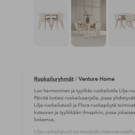
Ruokailuryhmät
/
Venture Home
Luo harmoninen ja tyylikäs ruokailutila Lilja-ru
Päivitä kotiasi ruokailusarjalla, jossa yhdistyvä
Lilja-ruokailutuoli ja Flora-ruokapöytä toimiva
kutsuvan ja tyylikkään ilmapiirin, jossa jokaises
kokemus.
Lilja-ruokailutuoli on muotoiltu hienostuneella