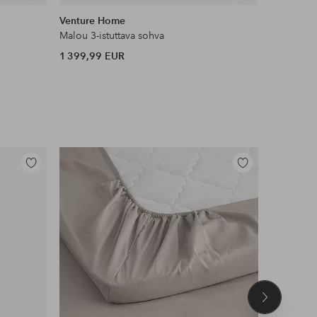
samankaltaisia
samankaltaisia
Venture Home
Ellos Ho
Malou 3-istuttava sohva
Sohva Lis
1 399,99 EUR
1 199,99
Lisää
Lisää
suosikkeihin
suosikkeihin
Seuraava