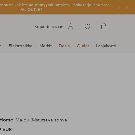
ennusta kaikista poistomyyntituotteista.
Ilmoita tarjousnumero:
Sulje
ALLOUTLET
Siirry
Kirjaudu sisään
merkittyihin
Siirry
suosikkituotteisiin
ostoskoriin
o
Elektronikka
Merkit
Deals
Outlet
Lahjakortti
 Home
Malou 3-istuttava sohva
9 EUR