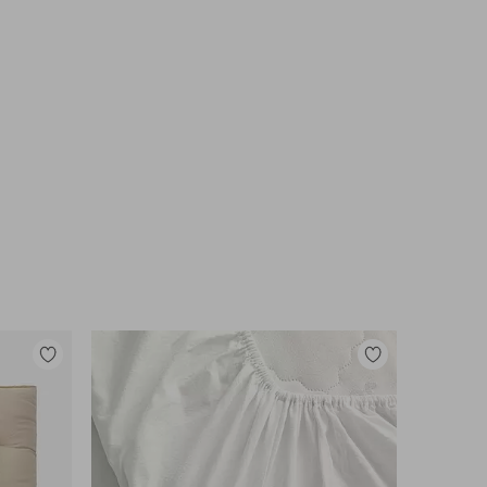
Lisää
Lisää
suosikkeihin
suosikkeihin