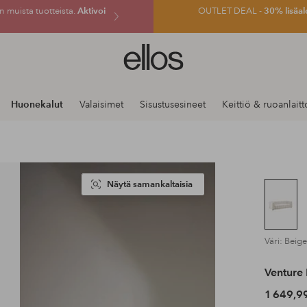
 muista tuotteista.
Aktivoi
OUTLET DEAL -
30% lisäal
Ellos-
logo
–
siirry
Huonekalut
Valaisimet
Sisustusesineet
Keittiö & ruoanlaitt
aloitussivulle
Näytä samankaltaisia
Väri: Beige
Venture
1 649,9