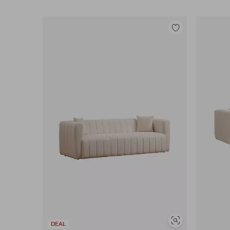
Lisää
suosikkeihin
Näytä
DEAL