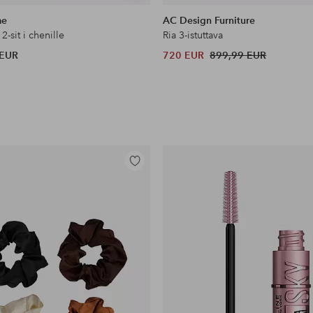
samankaltaisia
me
AC Design Furniture
2-sit i chenille
Ria 3-istuttava
 EUR
720 EUR
899,99 EUR
Lisää
suosikkeihin