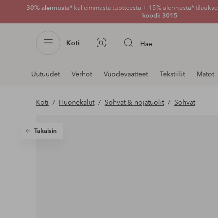
30% alennusta*
kalleimmasta tuotteesta + 15% alennusta* tilauksen
koodi: 3015
Koti
Hae
Kuvahaku
Navigointi
Uutuudet
Verhot
Vuodevaatteet
Tekstiilit
Matot
osastoilla
Koti
Huonekalut
Sohvat & nojatuolit
Sohvat
Takaisin