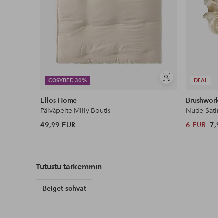
Näytä
COSYBED 30%
DEAL
samankaltaisia
Ellos Home
Brushwor
Päiväpeite Milly Boutis
Nude Sati
49,99 EUR
6 EUR
7,
Tutustu tarkemmin
Beiget sohvat