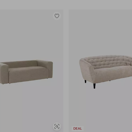
Lisää
suosikkeihin
Näytä
DEAL