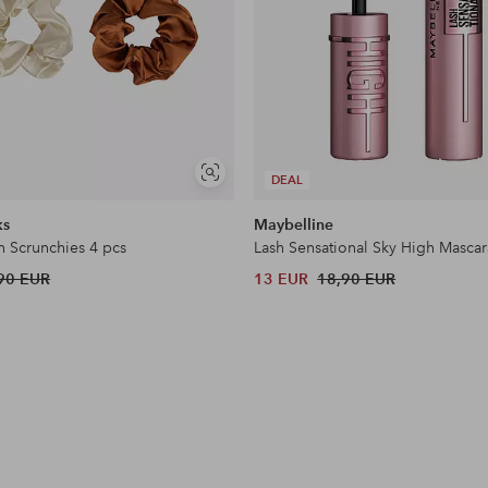
Näytä
DEAL
samankaltaisia
ks
Maybelline
n Scrunchies 4 pcs
Lash Sensational Sky High Mascar
90 EUR
13 EUR
18,90 EUR