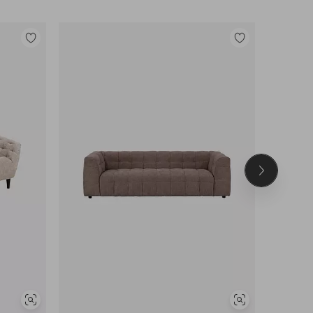
Lisää
Lisää
suosikkeihin
suosikkeihin
Seuraava
tuote
Näytä
Näytä