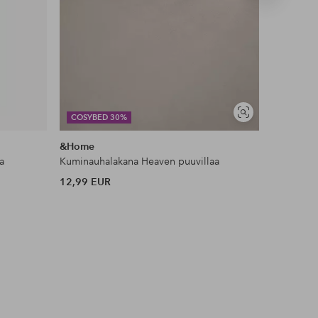
tuote
Näytä
COSYBED 30%
DEAL
samankaltaisia
&Home
Ellos Ho
a
Kuminauhalakana Heaven puuvillaa
Liukueste
12,99 EUR
11 EUR