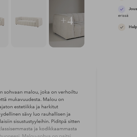
Jous
erissä
+4
Help
an sohvaan malou, joka on verhoiltu
ä että mukavuudesta. Malou on
aton estetiikka ja harkitut
ydellinen sävy luo rauhallisen ja
isiin sisustustyyleihin. Piditpä sitten
i klassisemmasta ja kodikkaammasta
ä huoneesi. Malou-sohva on paitsi