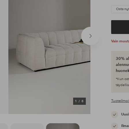
Osta ny
Seuraava
Vain muut
tuote
30% al
alennus
huonek
*Kun ost
täydellis
Tuoteilmoi
1
/
8
Uusi
Ilma