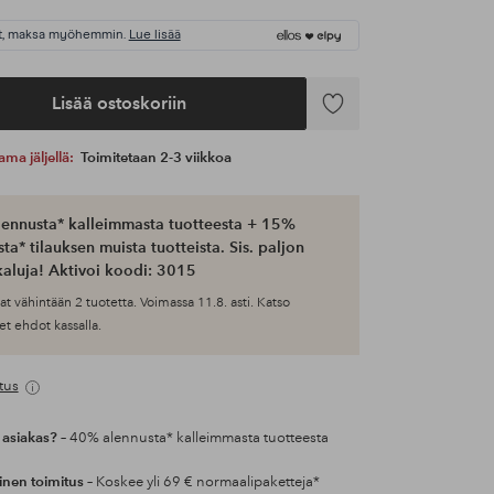
t, maksa myöhemmin.
Lue lisää
Lisää ostoskoriin
Lisää
suosikkeihin
ama jäljellä:
Toimitetaan 2-3 viikkoa
ennusta* kalleimmasta tuotteesta + 15%
ta* tilauksen muista tuotteista. Sis. paljon
aluja! Aktivoi koodi: 3015
at vähintään 2 tuotetta. Voimassa 11.8. asti. Katso
et ehdot kassalla.
tus
 asiakas?
– 40% alennusta* kalleimmasta tuotteesta
inen toimitus
– Koskee yli 69 € normaalipaketteja*