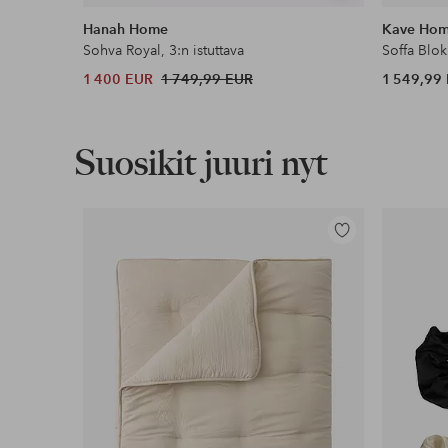
samankaltaisia
Hanah Home
Kave Ho
Sohva Royal, 3:n istuttava
Soffa Blok 
1 400 EUR
1 749,99 EUR
1 549,99
Suosikit juuri nyt
Lisää
suosikkeihin