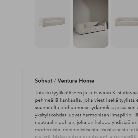
Sohvat
/
Venture Home
Tutustu tyylikkääseen ja kutsuvaan 3-istuttava
pehmeällä kankaalla, joka viestii sekä tyylist
suunniteltu olohuoneesi sydämeksi, jossa sen aj
yksityiskohdat luovat harmonisen ilmapiirin. Tä
neutraalin pohjan, joka on helppo yhdistää erila
modernista, minimalistisesta sisustuksesta ta
tyylistä, Malou sulautuu sulavasti ja täydentä