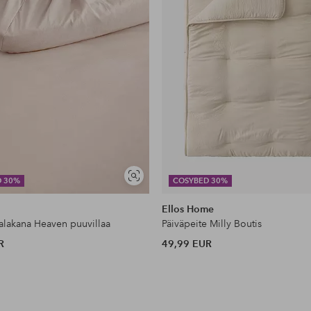
Näytä
D 30%
COSYBED 30%
samankaltaisia
Ellos Home
lakana Heaven puuvillaa
Päiväpeite Milly Boutis
R
49,99 EUR