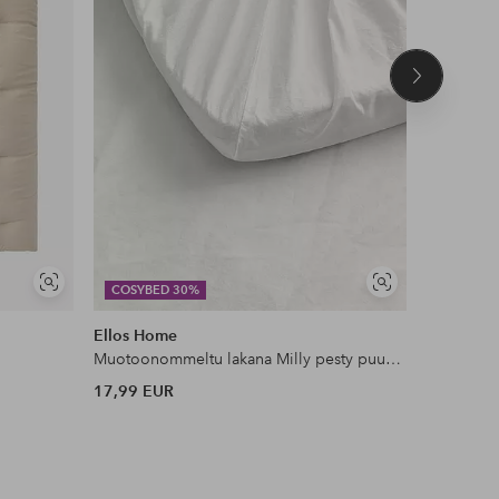
Seuraava
tuote
Näytä
Näytä
COSYBED 30%
COSYBE
samankaltaisia
samankaltaisia
Ellos Home
Staycatio
Muotoonommeltu lakana Milly pesty puuvilla
Reunusver
17,99 EUR
49,99 EU