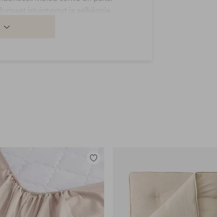
nsaat istuintyynyt ja selkänoja
maisesti sekä rentoutumiseen että
lasta perheen kanssa tai rennosta
aansa ansiosta 3-istuttava sohva
uavat yhdistää toiminnallisuuden ja
ksi rentoutumispaikaksi, jossa
Lisää
suosikkeihin