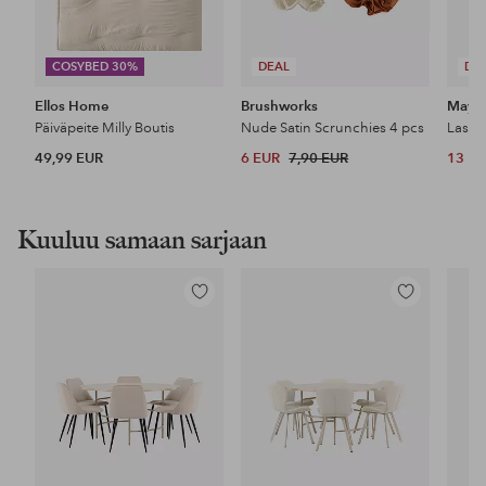
COSYBED 30%
DEAL
DE
Ellos Home
Brushworks
Maybe
Päiväpeite Milly Boutis
Nude Satin Scrunchies 4 pcs
49,99 EUR
6 EUR
7,90 EUR
13 E
Kuuluu samaan sarjaan
Lisää
Lisää
suosikkeihin
suosikkeihin