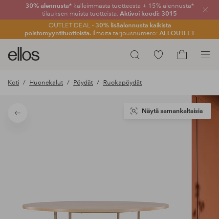
30% alennusta*
kalleimmasta tuotteesta + 15% alennusta*
Sulje
tilauksen muista tuotteista.
Aktivoi koodi: 3015
OUTLET DEAL -
30% lisäalennusta kaikista
poistomyyntituotteista.
Ilmoita tarjousnumero:
ALLOUTLET
Ellos-
Siirry
Hae
logo
merkittyihin
Siirry
–
suosikkituotteisiin
ostoskoriin
Koti
Huonekalut
Pöydät
Ruokapöydät
siirry
aloitussivulle
Näytä samankaltaisia
Takaisin