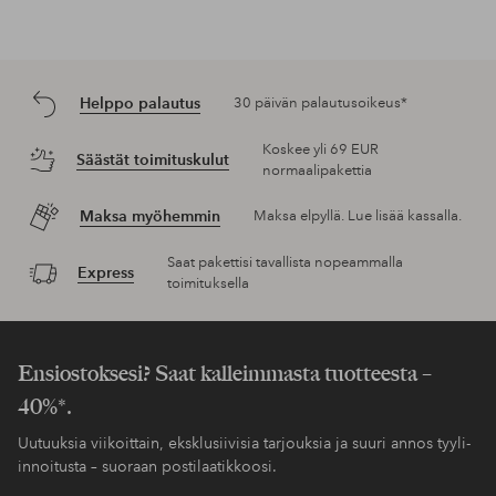
Helppo palautus
30 päivän palautusoikeus*
Koskee yli 69 EUR
Säästät toimituskulut
normaalipakettia
Maksa myöhemmin
Maksa elpyllä. Lue lisää kassalla.
Saat pakettisi tavallista nopeammalla
Express
toimituksella
Ensiostoksesi? Saat kalleimmasta tuotteesta –
40%*.
Uutuuksia viikoittain, eksklusiivisia tarjouksia ja suuri annos tyyli-
innoitusta – suoraan postilaatikkoosi.