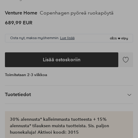
Venture Home
Copenhagen pyöreä ruokapöytä
689,99 EUR
Osta nyt, maksa myöhemmin.
Lue lisää
Lisää ostoskoriin
Lisää
suosikke
Toimitetaan 2-3 viikkoa
Tuotetiedot
30% alennusta* kalleimmasta tuotteesta + 15%
alennusta* tilauksen muista tuotteista. Sis. paljon
huonekaluja! Aktivoi koodi: 3015