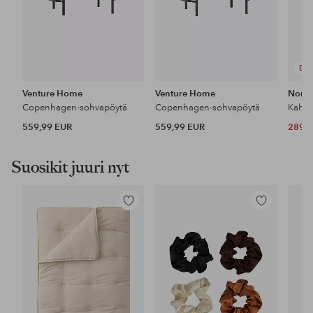
DE
Venture Home
Venture Home
Nordi
Copenhagen-sohvapöytä
Copenhagen-sohvapöytä
Kahvip
559,99 EUR
559,99 EUR
289 
Suosikit juuri nyt
Lisää
Lisää
suosikkeihin
suosikkeihin