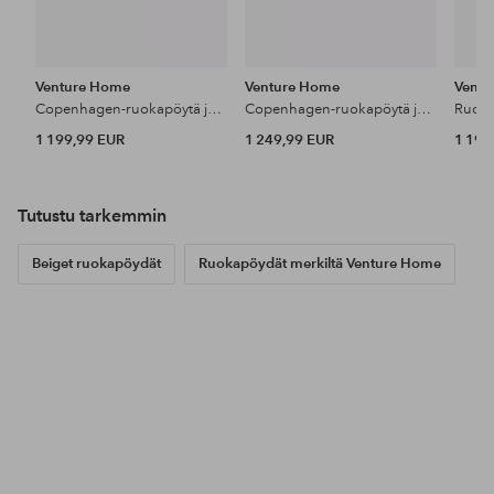
Venture Home
Venture Home
Vent
Copenhagen-ruokapöytä ja tuoli Night
Copenhagen-ruokapöytä ja Lilja-tuoli
1 199,99 EUR
1 249,99 EUR
1 199
Tutustu tarkemmin
Beiget ruokapöydät
Ruokapöydät merkiltä Venture Home