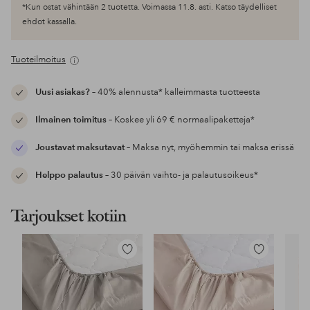
*Kun ostat vähintään 2 tuotetta. Voimassa 11.8. asti. Katso täydelliset
ehdot kassalla.
Tuoteilmoitus
Uusi asiakas?
– 40% alennusta* kalleimmasta tuotteesta
Ilmainen toimitus
– Koskee yli 69 € normaalipaketteja*
Joustavat maksutavat
– Maksa nyt, myöhemmin tai maksa erissä
Helppo palautus
– 30 päivän vaihto- ja palautusoikeus*
Tarjoukset kotiin
Lisää
Lisää
suosikkeihin
suosikkeihin