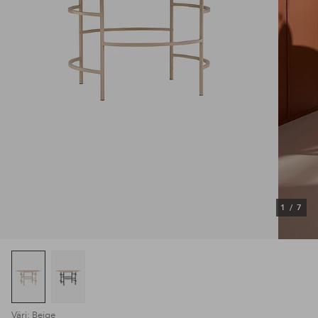
1
/
7
Väri: Beige