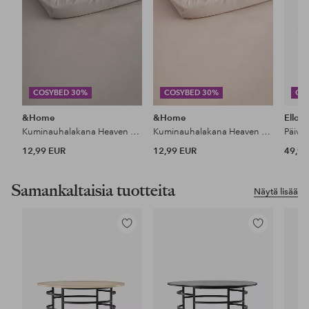
COSYBED 30%
COSYBED 30%
CO
&Home
&Home
Ellos
Kuminauhalakana Heaven puuvillaa
Kuminauhalakana Heaven puuvillaa
Päiväp
12,99 EUR
12,99 EUR
49,99
Samankaltaisia tuotteita
Näytä lisää
Lisää
Lisää
suosikkeihin
suosikkeihin