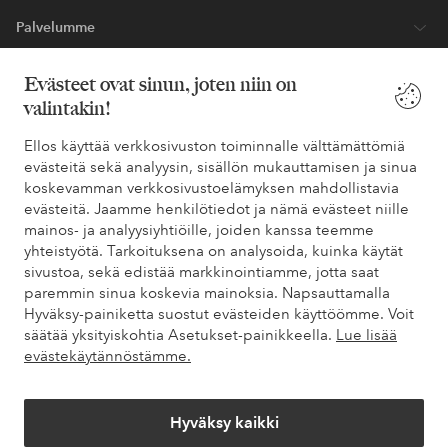
Palvelumme
Evästeet ovat sinun, joten niin on
Ehdot
valintakin!
Ystävät
Ellos käyttää verkkosivuston toiminnalle välttämättömiä
evästeitä sekä analyysin, sisällön mukauttamisen ja sinua
koskevamman verkkosivustoelämyksen mahdollistavia
evästeitä. Jaamme henkilötiedot ja nämä evästeet niille
Turvalliset maksut – maksa nyt tai erissä
mainos- ja analyysiyhtiöille, joiden kanssa teemme
yhteistyötä. Tarkoituksena on analysoida, kuinka käytät
Haluatko tietää
lisää maksuvaihtoehdoistamme
?
sivustoa, sekä edistää markkinointiamme, jotta saat
elpy
elpy
paremmin sinua koskevia mainoksia. Napsauttamalla
Hyväksy-painiketta suostut evästeiden käyttöömme. Voit
säätää yksityiskohtia Asetukset-painikkeella.
Lue lisää
evästekäytännöstämme.
Suomi - Valitse maa
Hyväksy kaikki
Facebook
Instagram
Pinterest
Youtube