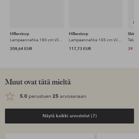
DE
Hillerstorp
Hillerstorp
Skinnw
Lampaannahka 180 cm Vilma
Lampaannahka 105 cm Vilma
Tekot
208,64 EUR
117,73 EUR
39 E
Muut ovat tätä mieltä
5.0
perustuen
25
arvosanaan
Näytä kaikki arvostelut (7)