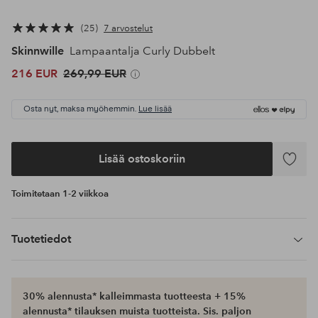
25
7 arvostelut
Skinnwille
Lampaantalja Curly Dubbelt
216 EUR
269,99 EUR
Osta nyt, maksa myöhemmin.
Lue lisää
Lisää ostoskoriin
Lisää
suosikke
Toimitetaan 1-2 viikkoa
Tuotetiedot
30% alennusta* kalleimmasta tuotteesta + 15%
alennusta* tilauksen muista tuotteista. Sis. paljon