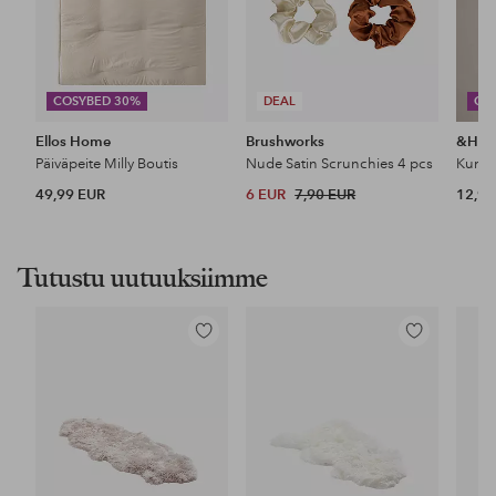
COSYBED 30%
DEAL
CO
Ellos Home
Brushworks
&Ho
Päiväpeite Milly Boutis
Nude Satin Scrunchies 4 pcs
49,99 EUR
6 EUR
7,90 EUR
12,99
Tutustu uutuuksiimme
Lisää
Lisää
suosikkeihin
suosikkeihin