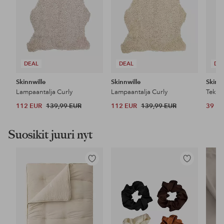
DEAL
DEAL
DE
Skinnwille
Skinnwille
Skinnw
Lampaantalja Curly
Lampaantalja Curly
Tekot
112 EUR
139,99 EUR
112 EUR
139,99 EUR
39 E
Suosikit juuri nyt
Lisää
Lisää
suosikkeihin
suosikkeihin