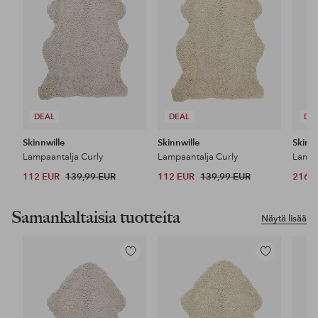
DEAL
DEAL
DE
Skinnwille
Skinnwille
Skinnw
Lampaantalja Curly
Lampaantalja Curly
Lampa
112 EUR
139,99 EUR
112 EUR
139,99 EUR
216 
Samankaltaisia tuotteita
Näytä lisää
Lisää
Lisää
suosikkeihin
suosikkeihin