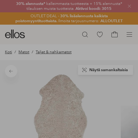
30% alennusta*
kalleimmasta tuotteesta + 15% alennusta*
Sulje
tilauksen muista tuotteista.
Aktivoi koodi: 3015
OUTLET DEAL -
30% lisäalennusta kaikista
poistomyyntituotteista.
Ilmoita tarjousnumero:
ALLOUTLET
Ellos-
Siirry
Hae
logo
merkittyihin
Siirry
–
suosikkituotteisiin
ostoskoriin
Koti
Matot
Taljat & nahkamatot
siirry
aloitussivulle
Näytä samankaltaisia
Takaisin