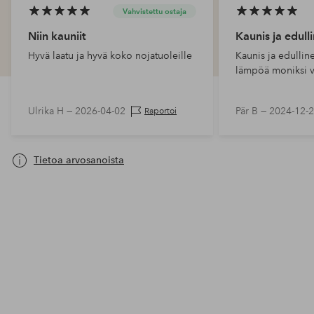
Vahvistettu ostaja
Niin kauniit
Kaunis ja edull
Hyvä laatu ja hyvä koko nojatuoleille
Kaunis ja edullin
lämpöä moniksi v
Ulrika H —
2026-04-02
Pär B —
2024-12-
Raportoi
Tietoa arvosanoista