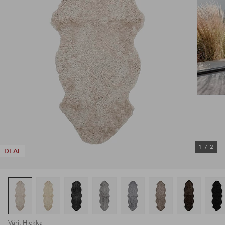
1
/
2
DEAL
Väri: Hiekka