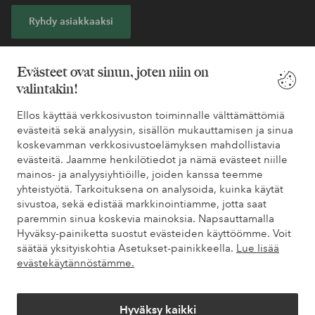
Ryhdy asiakkaaksi
* Katso tarjouksen ehdot rekisteröitymisen yhteydessä
Evästeet ovat sinun, joten niin on
valintakin!
Tarvitsetko apua?
Ellos käyttää verkkosivuston toiminnalle välttämättömiä
Löydät vastaukset useimmin kysyttyihin kysymyksiin usein
evästeitä sekä analyysin, sisällön mukauttamisen ja sinua
kysytyistä kysymyksistä. Löydät myös tietoa siitä, miten voit ottaa
koskevamman verkkosivustoelämyksen mahdollistavia
meihin yhteyttä.
evästeitä. Jaamme henkilötiedot ja nämä evästeet niille
mainos- ja analyysiyhtiöille, joiden kanssa teemme
yhteistyötä. Tarkoituksena on analysoida, kuinka käytät
Asiakaspalvelu
Tilaukset
Maksutavat
Toim
sivustoa, sekä edistää markkinointiamme, jotta saat
paremmin sinua koskevia mainoksia. Napsauttamalla
Hyväksy-painiketta suostut evästeiden käyttöömme. Voit
säätää yksityiskohtia Asetukset-painikkeella.
Lue lisää
Omat sivut
evästekäytännöstämme.
Tietoa Elloksesta
Hyväksy kaikki