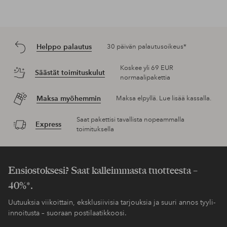
Helppo palautus
30 päivän palautusoikeus*
Koskee yli 69 EUR
Säästät toimituskulut
normaalipakettia
Maksa myöhemmin
Maksa elpyllä. Lue lisää kassalla.
Saat pakettisi tavallista nopeammalla
Express
toimituksella
Ensiostoksesi? Saat kalleimmasta tuotteesta –
40%*.
Uutuuksia viikoittain, eksklusiivisia tarjouksia ja suuri annos tyyli-
innoitusta – suoraan postilaatikkoosi.