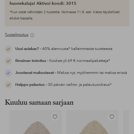
huonekaluja! Aktivoi koodi: 3015
*Kun ostat vähintään 2 tuotetta. Voimassa 11.8. asti. Katso täydelliset
ehdot kassalla.
Tuoteilmoitus
Uusi asiakas?
– 40% alennusta* kalleimmasta tuotteesta
Ilmainen toimitus
– Koskee yli 69 € normaalipaketteja*
Joustavat maksutavat
– Maksa nyt, myöhemmin tai maksa erissä
Helppo palautus
– 30 päivän vaihto- ja palautusoikeus*
Kuuluu samaan sarjaan
Lisää
Lisää
suosikkeihin
suosikkeihin