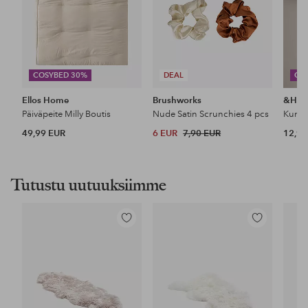
COSYBED 30%
DEAL
CO
Ellos Home
Brushworks
&Ho
Päiväpeite Milly Boutis
Nude Satin Scrunchies 4 pcs
49,99 EUR
6 EUR
7,90 EUR
12,99
Tutustu uutuuksiimme
Lisää
Lisää
suosikkeihin
suosikkeihin