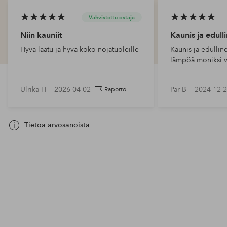
Vahvistettu ostaja
Niin kauniit
Kaunis ja edull
Hyvä laatu ja hyvä koko nojatuoleille
Kaunis ja edullin
lämpöä moniksi v
Ulrika H —
2026-04-02
Pär B —
2024-12-
Raportoi
Tietoa arvosanoista