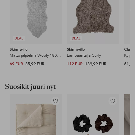
DEAL
DEAL
Skinnwille
Skinnwille
Classi
Matto jäljitelmä Wooly 180cm
Lampaantalja Curly
Kylpy
69 EUR
85,99 EUR
112 EUR
139,99 EUR
61,32
Suosikit juuri nyt
Lisää
Lisää
suosikkeihin
suosikkeihin