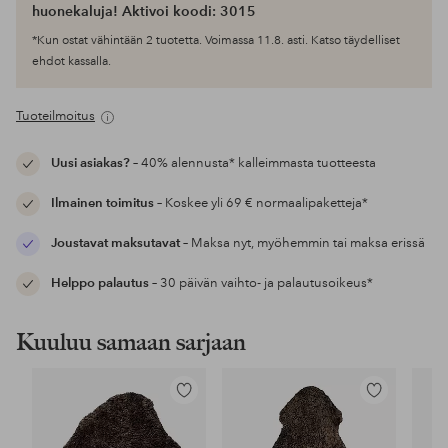
huonekaluja! Aktivoi koodi: 3015
*Kun ostat vähintään 2 tuotetta. Voimassa 11.8. asti. Katso täydelliset
ehdot kassalla.
Tuoteilmoitus
Uusi asiakas?
– 40% alennusta* kalleimmasta tuotteesta
Ilmainen toimitus
– Koskee yli 69 € normaalipaketteja*
Joustavat maksutavat
– Maksa nyt, myöhemmin tai maksa erissä
Helppo palautus
– 30 päivän vaihto- ja palautusoikeus*
Kuuluu samaan sarjaan
Lisää
Lisää
suosikkeihin
suosikkeihin