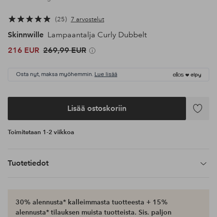
25
7 arvostelut
Skinnwille
Lampaantalja Curly Dubbelt
216 EUR
269,99 EUR
Osta nyt, maksa myöhemmin.
Lue lisää
Lisää ostoskoriin
Lisää
suosikke
Toimitetaan 1-2 viikkoa
Tuotetiedot
30% alennusta* kalleimmasta tuotteesta + 15%
alennusta* tilauksen muista tuotteista. Sis. paljon