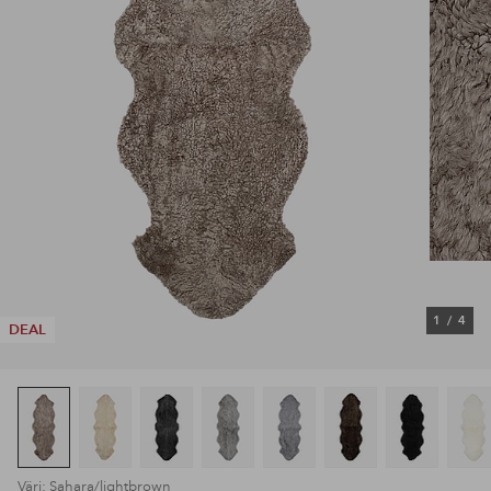
1
/
4
DEAL
Väri: Sahara/lightbrown