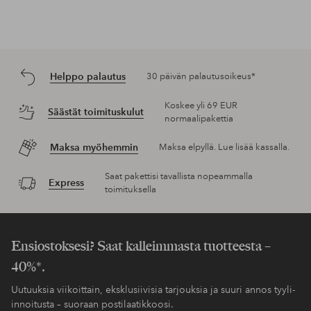
Helppo palautus
30 päivän palautusoikeus*
Koskee yli 69 EUR
Säästät toimituskulut
normaalipakettia
Maksa myöhemmin
Maksa elpyllä. Lue lisää kassalla.
Saat pakettisi tavallista nopeammalla
Express
toimituksella
Ensiostoksesi? Saat kalleimmasta tuotteesta –
40%*.
Uutuuksia viikoittain, eksklusiivisia tarjouksia ja suuri annos tyyli-
innoitusta – suoraan postilaatikkoosi.