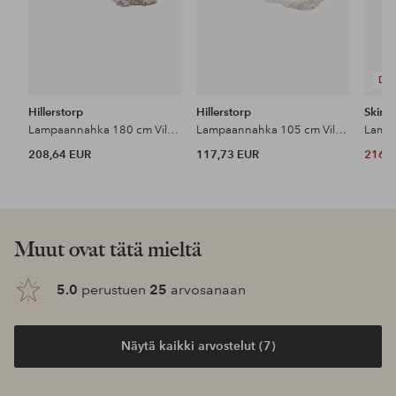
DE
Hillerstorp
Hillerstorp
Skinnw
Lampaannahka 180 cm Vilma
Lampaannahka 105 cm Vilma
Lampa
208,64 EUR
117,73 EUR
216 
Muut ovat tätä mieltä
5.0
perustuen
25
arvosanaan
Näytä kaikki arvostelut (7)