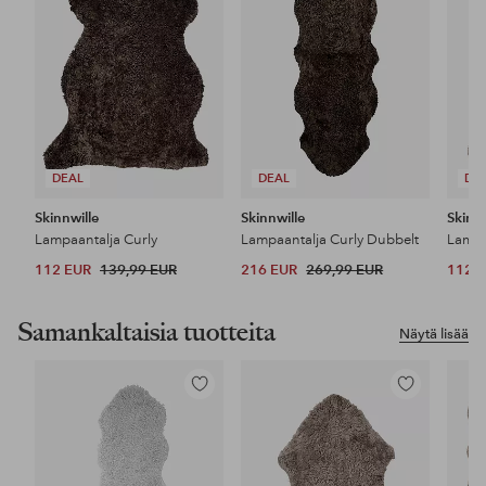
DEAL
DEAL
DE
Skinnwille
Skinnwille
Skinnw
Lampaantalja Curly
Lampaantalja Curly Dubbelt
Lampa
112 EUR
139,99 EUR
216 EUR
269,99 EUR
112 
Samankaltaisia tuotteita
Näytä lisää
Lisää
Lisää
suosikkeihin
suosikkeihin