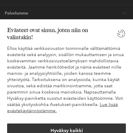
Palvelumme
Evästeet ovat sinun, joten niin on
Ehdot
valintakin!
Ystävät
Ellos käyttää verkkosivuston toiminnalle välttämättömiä
evästeitä sekä analyysin, sisällön mukauttamisen ja sinua
koskevamman verkkosivustoelämyksen mahdollistavia
evästeitä. Jaamme henkilötiedot ja nämä evästeet niille
Turvalliset maksut – maksa nyt tai erissä
mainos- ja analyysiyhtiöille, joiden kanssa teemme
yhteistyötä. Tarkoituksena on analysoida, kuinka käytät
Haluatko tietää
lisää maksuvaihtoehdoistamme
?
sivustoa, sekä edistää markkinointiamme, jotta saat
elpy
elpy
paremmin sinua koskevia mainoksia. Napsauttamalla
Hyväksy-painiketta suostut evästeiden käyttöömme. Voit
säätää yksityiskohtia Asetukset-painikkeella.
Lue lisää
evästekäytännöstämme.
Suomi - Valitse maa
Hyväksy kaikki