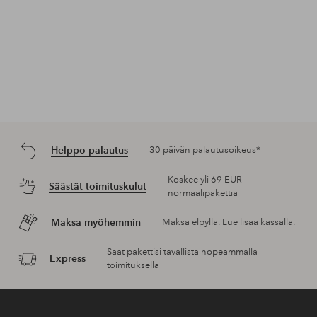
Helppo palautus
30 päivän palautusoikeus*
Koskee yli 69 EUR
Säästät toimituskulut
normaalipakettia
Maksa myöhemmin
Maksa elpyllä. Lue lisää kassalla.
Saat pakettisi tavallista nopeammalla
Express
toimituksella