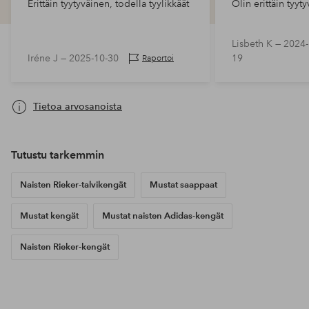
Erittäin tyytyväinen, todella tyylikkäät
Olin erittäin tyyt
Lisbeth K —
2024-
Iréne J —
2025-10-30
19
Raportoi
Tietoa arvosanoista
Tutustu tarkemmin
Naisten Rieker-talvikengät
Mustat saappaat
Mustat kengät
Mustat naisten Adidas-kengät
Naisten Rieker-kengät