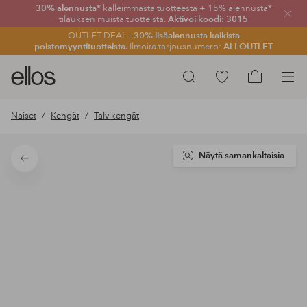
30% alennusta*
kalleimmasta tuotteesta + 15% alennusta*
Sulje
tilauksen muista tuotteista.
Aktivoi koodi: 3015
OUTLET DEAL -
30% lisäalennusta kaikista
poistomyyntituotteista.
Ilmoita tarjousnumero:
ALLOUTLET
Ellos-
Siirry
Hae
logo
merkittyihin
Siirry
–
suosikkituotteisiin
ostoskoriin
Naiset
Kengät
Talvikengät
siirry
aloitussivulle
Näytä samankaltaisia
Takaisin