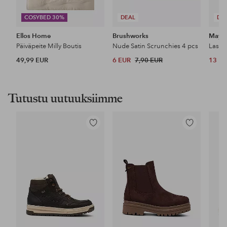
COSYBED 30%
DEAL
DE
Ellos Home
Brushworks
Maybe
Päiväpeite Milly Boutis
Nude Satin Scrunchies 4 pcs
49,99 EUR
6 EUR
7,90 EUR
13 E
Tutustu uutuuksiimme
Lisää
Lisää
suosikkeihin
suosikkeihin