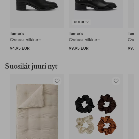
UUTUUS!
Tamaris
Tamaris
Tamar
Chelsea-nilkkurit
Chelsea-nilkkurit
Chelse
94,95 EUR
99,95 EUR
99,95
Suosikit juuri nyt
Lisää
Lisää
suosikkeihin
suosikkeihin