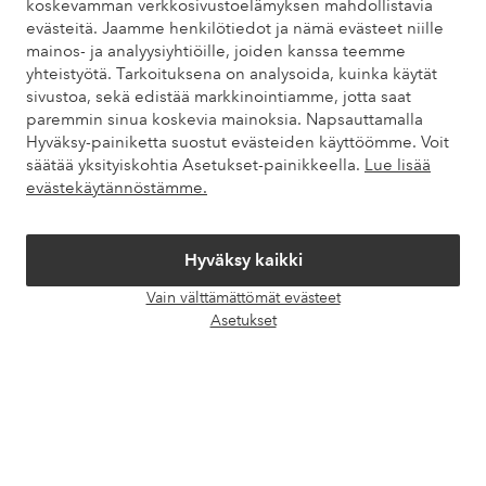
koskevamman verkkosivustoelämyksen mahdollistavia
evästeitä. Jaamme henkilötiedot ja nämä evästeet niille
Omat sivut
mainos- ja analyysiyhtiöille, joiden kanssa teemme
yhteistyötä. Tarkoituksena on analysoida, kuinka käytät
sivustoa, sekä edistää markkinointiamme, jotta saat
Tietoa Elloksesta
paremmin sinua koskevia mainoksia. Napsauttamalla
Hyväksy-painiketta suostut evästeiden käyttöömme. Voit
Palvelumme
säätää yksityiskohtia Asetukset-painikkeella.
Lue lisää
evästekäytännöstämme.
Ehdot
Hyväksy kaikki
Ystävät
Vain välttämättömät evästeet
Avaa
Asetukset
chat-
laati
Turvalliset maksut – maksa nyt tai erissä
Haluatko tietää
lisää maksuvaihtoehdoistamme
?
elpy
elpy