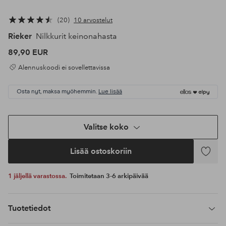
20
10 arvostelut
Rieker
Nilkkurit keinonahasta
89,90 EUR
Alennuskoodi ei sovellettavissa
Osta nyt, maksa myöhemmin.
Lue lisää
Valitse koko
Lisää ostoskoriin
Lisää
suosikke
1 jäljellä varastossa.
Toimitetaan 3-6 arkipäivää
Tuotetiedot