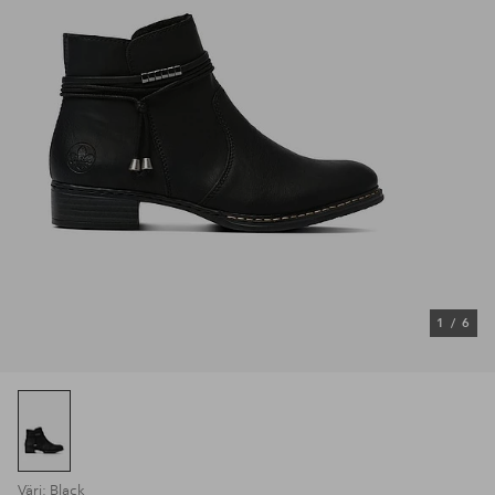
1
/
6
Väri: Black