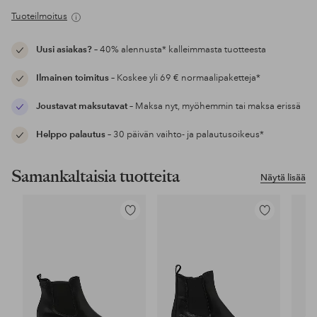
Tuoteilmoitus
Uusi asiakas?
– 40% alennusta* kalleimmasta tuotteesta
Ilmainen toimitus
– Koskee yli 69 € normaalipaketteja*
Joustavat maksutavat
– Maksa nyt, myöhemmin tai maksa erissä
Helppo palautus
– 30 päivän vaihto- ja palautusoikeus*
Samankaltaisia tuotteita
Näytä lisää
Lisää
Lisää
suosikkeihin
suosikkeihin