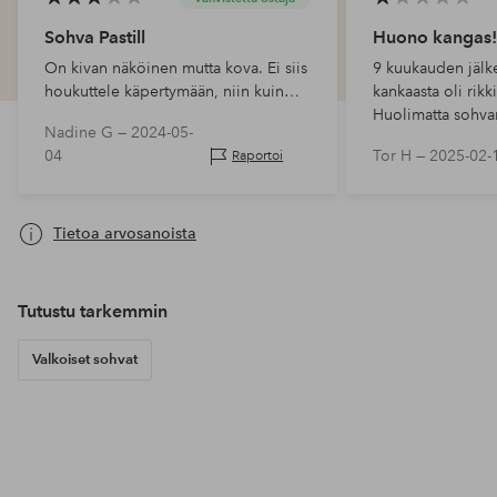
Sohva Pastill
Huono kangas!
On kivan näköinen mutta kova. Ei siis
9 kuukauden jälk
houkuttele käpertymään, niin kuin
kankaasta oli rikki
kuvatekstissä sanotaan.
Huolimatta sohva
Nadine G —
2024-05-
käytöstä!
04
Tor H —
2025-02-
Raportoi
Tietoa arvosanoista
Tutustu tarkemmin
Valkoiset sohvat