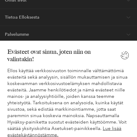
Tietoa Elloksesta
Palvelumme
Evästeet ovat sinun, joten niin on
Ehdot
valintakin!
Ystävät
Ellos käyttää verkkosivuston toiminnalle välttämättömiä
evästeitä sekä analyysin, sisällön mukauttamisen ja sinua
koskevamman verkkosivustoelämyksen mahdollistavia
evästeitä. Jaamme henkilötiedot ja nämä evästeet niille
Turvalliset maksut – maksa nyt tai erissä
mainos- ja analyysiyhtiöille, joiden kanssa teemme
yhteistyötä. Tarkoituksena on analysoida, kuinka käytät
Haluatko tietää
lisää maksuvaihtoehdoistamme
?
sivustoa, sekä edistää markkinointiamme, jotta saat
elpy
elpy
paremmin sinua koskevia mainoksia. Napsauttamalla
Hyväksy-painiketta suostut evästeiden käyttöömme. Voit
säätää yksityiskohtia Asetukset-painikkeella.
Lue lisää
evästekäytännöstämme.