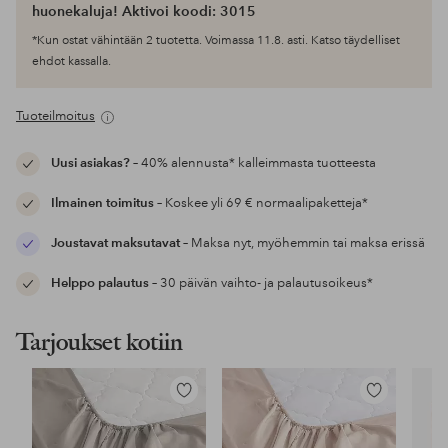
huonekaluja! Aktivoi koodi: 3015
*Kun ostat vähintään 2 tuotetta. Voimassa 11.8. asti. Katso täydelliset
ehdot kassalla.
Tuoteilmoitus
Uusi asiakas?
– 40% alennusta* kalleimmasta tuotteesta
Ilmainen toimitus
– Koskee yli 69 € normaalipaketteja*
Joustavat maksutavat
– Maksa nyt, myöhemmin tai maksa erissä
Helppo palautus
– 30 päivän vaihto- ja palautusoikeus*
Tarjoukset kotiin
Lisää
Lisää
suosikkeihin
suosikkeihin