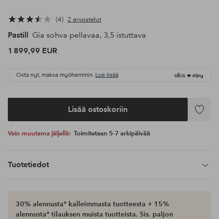
4
2 arvostelut
Pastill
Gia sohva pellavaa, 3,5 istuttava
1 899,99 EUR
Osta nyt, maksa myöhemmin.
Lue lisää
Lisää ostoskoriin
Lisää
suosikke
Vain muutama jäljellä:
Toimitetaan 5-7 arkipäivää
Tuotetiedot
30% alennusta* kalleimmasta tuotteesta + 15%
alennusta* tilauksen muista tuotteista. Sis. paljon