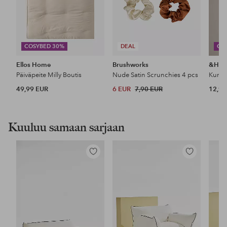
COSYBED 30%
DEAL
CO
Ellos Home
Brushworks
&Ho
Päiväpeite Milly Boutis
Nude Satin Scrunchies 4 pcs
49,99 EUR
6 EUR
7,90 EUR
12,99
Kuuluu samaan sarjaan
Lisää
Lisää
suosikkeihin
suosikkeihin