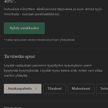
40%*.
Uutuuksia viikoittain, eksklusiivisia tarjouksia ja suuri annos tyyli-
innoitusta – suoraan postilaatikkoosi.
Ryhdy asiakkaaksi
* Katso tarjouksen ehdot rekisteröitymisen yhteydessä
Tarvitsetko apua?
Löydät vastaukset useimmin kysyttyihin kysymyksiin usein
kysytyistä kysymyksistä. Löydät myös tietoa siitä, miten voit ottaa
meihin yhteyttä.
Asiakaspalvelu
Tilaukset
Maksutavat
Toim
Omat sivut