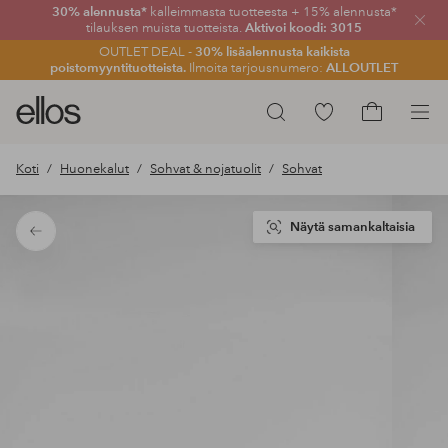
30% alennusta*
kalleimmasta tuotteesta + 15% alennusta*
Sulje
tilauksen muista tuotteista.
Aktivoi koodi: 3015
OUTLET DEAL -
30% lisäalennusta kaikista
poistomyyntituotteista.
Ilmoita tarjousnumero:
ALLOUTLET
Ellos-
Siirry
Hae
logo
merkittyihin
Siirry
–
suosikkituotteisiin
ostoskoriin
Koti
Huonekalut
Sohvat & nojatuolit
Sohvat
siirry
aloitussivulle
Näytä samankaltaisia
Takaisin