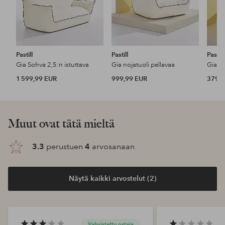
Pastill
Pastill
Pastill
Gia Sohva 2,5:n istuttava
Gia nojatuoli pellavaa
Gia ra
1 599,99 EUR
999,99 EUR
379,9
Muut ovat tätä mieltä
3.3
perustuen
4
arvosanaan
Näytä kaikki arvostelut (2)
Vahvistettu ostaja