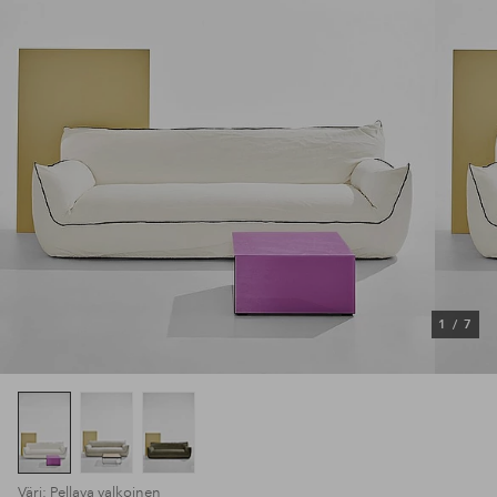
1
/
7
Väri: Pellava valkoinen