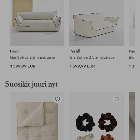
Pastill
Pastill
Pastill
Gia Sohva 2,5:n istuttava
Gia Sohva 2,5:n istuttava
Bloom
1 599,99 EUR
1 599,99 EUR
1 399
Suosikit juuri nyt
Lisää
Lisää
suosikkeihin
suosikkeihin