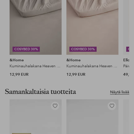
COSYBED 30%
COSYBED 30%
CO
&Home
&Home
Ellos
Kuminauhalakana Heaven puuvillaa
Kuminauhalakana Heaven puuvillaa
Päiväp
12,99 EUR
12,99 EUR
49,99
Samankaltaisia tuotteita
Näytä lisää
Lisää
Lisää
suosikkeihin
suosikkeihin