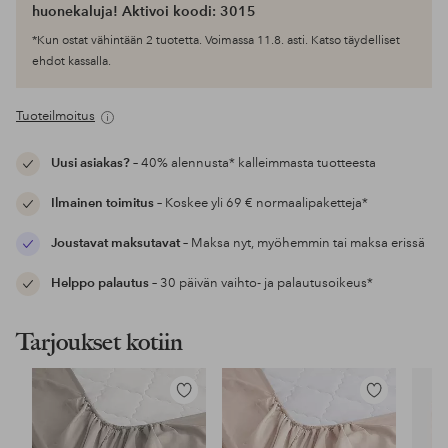
huonekaluja! Aktivoi koodi: 3015
*Kun ostat vähintään 2 tuotetta. Voimassa 11.8. asti. Katso täydelliset
ehdot kassalla.
Tuoteilmoitus
Uusi asiakas?
– 40% alennusta* kalleimmasta tuotteesta
Ilmainen toimitus
– Koskee yli 69 € normaalipaketteja*
Joustavat maksutavat
– Maksa nyt, myöhemmin tai maksa erissä
Helppo palautus
– 30 päivän vaihto- ja palautusoikeus*
Tarjoukset kotiin
Lisää
Lisää
suosikkeihin
suosikkeihin