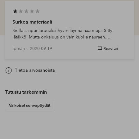
Surkea materiaali
Siellä saapui tarpeeksi hyvin täynnä naarmuja. Sitty
lätäkkö. Mutta onkaluus on vain kuolla nauraen.
Tällaiselle kalliille huonekalulle se on ommer. Joten joko
Ipman —
2020-09-19
Raportoi
Ikea paljon halvemmalla…
Tietoa arvosanoista
Tutustu tarkemmin
Valkoiset sohvapöydät