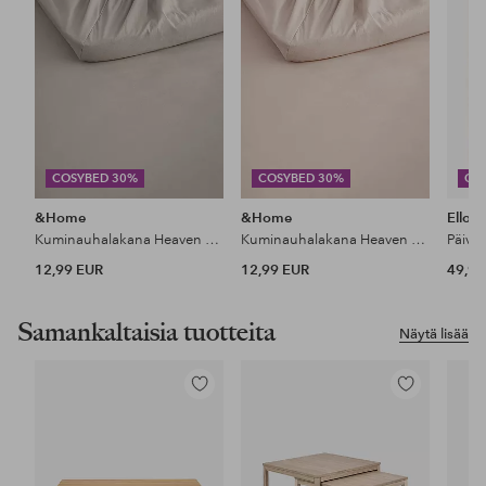
COSYBED 30%
COSYBED 30%
CO
&Home
&Home
Ellos
Kuminauhalakana Heaven puuvillaa
Kuminauhalakana Heaven puuvillaa
Päiväp
12,99 EUR
12,99 EUR
49,99
Samankaltaisia tuotteita
Näytä lisää
Lisää
Lisää
suosikkeihin
suosikkeihin