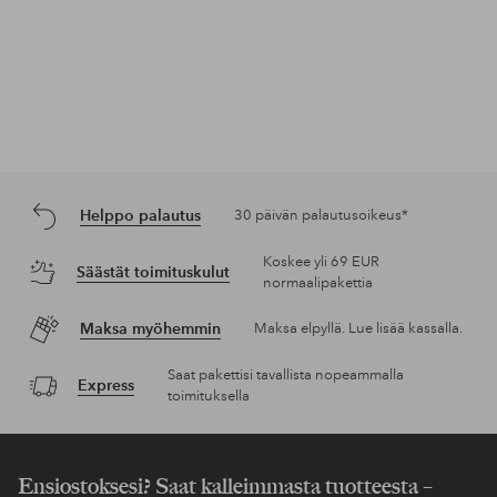
Helppo palautus
30 päivän palautusoikeus*
Koskee yli 69 EUR
Säästät toimituskulut
normaalipakettia
Maksa myöhemmin
Maksa elpyllä. Lue lisää kassalla.
Saat pakettisi tavallista nopeammalla
Express
toimituksella
Ensiostoksesi? Saat kalleimmasta tuotteesta –