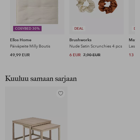
COSYBED 30%
DEAL
DE
Ellos Home
Brushworks
Maybe
Päiväpeite Milly Boutis
Nude Satin Scrunchies 4 pcs
49,99 EUR
6 EUR
7,90 EUR
13 E
Kuuluu samaan sarjaan
Lisää
suosikkeihin