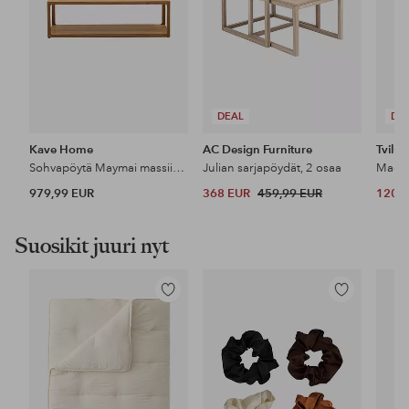
DEAL
DE
Kave Home
AC Design Furniture
Tvilu
Sohvapöytä Maymai massiivitammea, 140 x 70 cm
Julian sarjapöydät, 2 osaa
Madri
979,99 EUR
368 EUR
459,99 EUR
120 
Suosikit juuri nyt
Lisää
Lisää
suosikkeihin
suosikkeihin