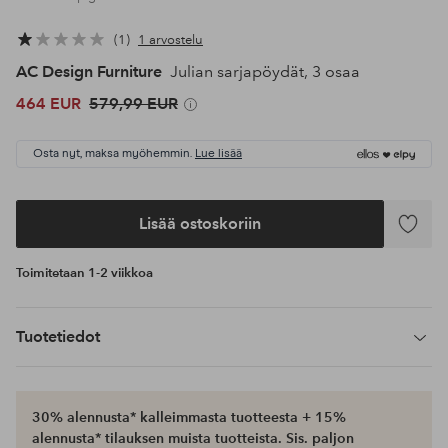
1
1 arvostelu
AC Design Furniture
Julian sarjapöydät, 3 osaa
464 EUR
579,99 EUR
Osta nyt, maksa myöhemmin.
Lue lisää
Lisää ostoskoriin
Lisää
suosikke
Toimitetaan 1-2 viikkoa
Tuotetiedot
30% alennusta* kalleimmasta tuotteesta + 15%
alennusta* tilauksen muista tuotteista. Sis. paljon