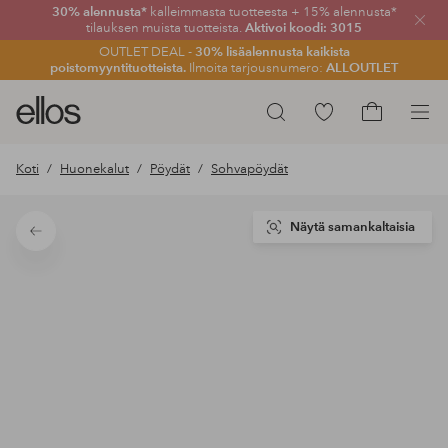
30% alennusta*
kalleimmasta tuotteesta + 15% alennusta*
Sulje
tilauksen muista tuotteista.
Aktivoi koodi: 3015
OUTLET DEAL -
30% lisäalennusta kaikista
poistomyyntituotteista.
Ilmoita tarjousnumero:
ALLOUTLET
Ellos-
Siirry
Hae
logo
merkittyihin
Siirry
–
suosikkituotteisiin
ostoskoriin
Koti
Huonekalut
Pöydät
Sohvapöydät
siirry
aloitussivulle
Näytä samankaltaisia
Takaisin