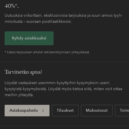
40%*.
Uutuuksia viikoittain, eksklusiivisia tarjouksia ja suuri annos tyyli-
innoitusta – suoraan postilaatikkoosi.
Ryhdy asiakkaaksi
* Katso tarjouksen ehdot rekisteröitymisen yhteydessä
Tarvitsetko apua?
Löydät vastaukset useimmin kysyttyihin kysymyksiin usein
kysytyistä kysymyksistä. Löydät myös tietoa siitä, miten voit ottaa
meihin yhteyttä.
Asiakaspalvelu
Tilaukset
Maksutavat
Toim