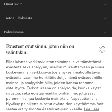
Omat sivut
Tietoa Elloksesta
Palvelumme
Evästeet ovat sinun, joten niin on
Ehdot
valintakin!
Ystävät
Ellos käyttää verkkosivuston toiminnalle välttämättömiä
evästeitä sekä analyysin, sisällön mukauttamisen ja sinua
koskevamman verkkosivustoelämyksen mahdollistavia
evästeitä. Jaamme henkilötiedot ja nämä evästeet niille
Turvalliset maksut – maksa nyt tai erissä
mainos- ja analyysiyhtiöille, joiden kanssa teemme
yhteistyötä. Tarkoituksena on analysoida, kuinka käytät
Haluatko tietää
lisää maksuvaihtoehdoistamme
?
sivustoa, sekä edistää markkinointiamme, jotta saat
elpy
elpy
paremmin sinua koskevia mainoksia. Napsauttamalla
Hyväksy-painiketta suostut evästeiden käyttöömme. Voit
säätää yksityiskohtia Asetukset-painikkeella.
Lue lisää