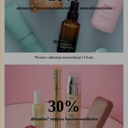
alennusta* hiustenhoitotuotteista & muotoilutuotteista
Shoppaile nyt
*Koskee valikoituja tuotemerkkejä 11.8 asti.
30%
alennusta* monista kauneussuosikeista