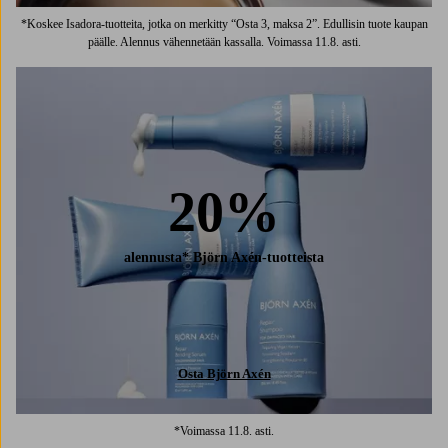
*Koskee Isadora-tuotteita, jotka on merkitty “Osta 3, maksa 2”. Edullisin tuote kaupan
päälle. Alennus vähennetään kassalla. Voimassa 11.8. asti.
20%
alennusta* Björn Axén-tuotteista
Osta Björn Axén
*Voimassa 11.8. asti.