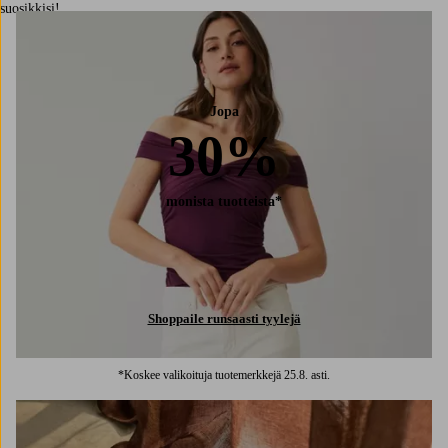
suosikkisi!
Jopa
30%
monista tuotteista*
Shoppaile runsaasti tyylejä
*Koskee valikoituja tuotemerkkejä 25.8. asti.