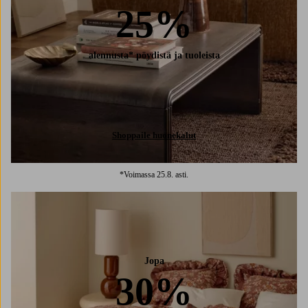
25%
alennusta* pöydistä ja tuoleista
Shoppaile huonekalut
*Voimassa 25.8. asti.
Jopa
30%