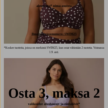
alennusta* uima-asuista
Ilmoita tarjousnumero: SWIM25
*Koskee tuotteita, joissa on merkintä SWIM25, kun ostat vähintään 2 tuotetta. Voimassa
1.9. asti.
Osta 3, maksa 2
valikoidut alushousut ja rintaliivit*