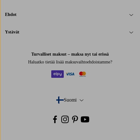
Ehdot
Ystävät
Turvalliset maksut – maksa nyt tai erissä
Haluatko tietää
lisää maksuvaihtoehdoistamme
?
elpy
visa
mastercard
Suomi
- Valitse maa
Facebook
Instagram
Pinterest
Youtube