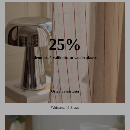
25%
alennusta* valikoituun valaistukseen
Ostaa valaistusta
*Voimassa 11.8. asti.