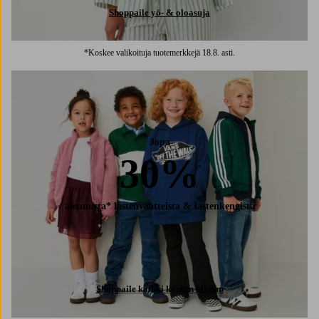
Shoppaile yö- & oloasuja
*Koskee valikoituja tuotemerkkejä 18.8. asti.
Jopa
30%
alennusta* lastenvaatteista & lastenkengistä
Shoppaile kaikki koulun alkuun