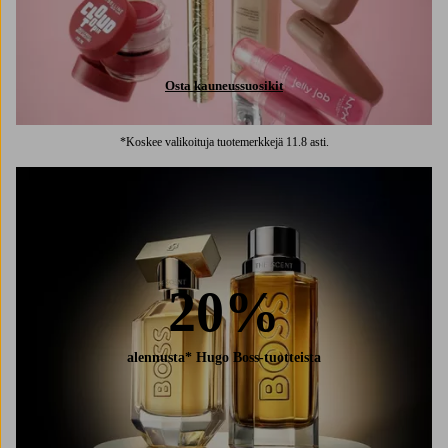
Osta kauneussuosikit
*Koskee valikoituja tuotemerkkejä 11.8 asti.
20%
alennusta* Hugo Boss-tuotteista