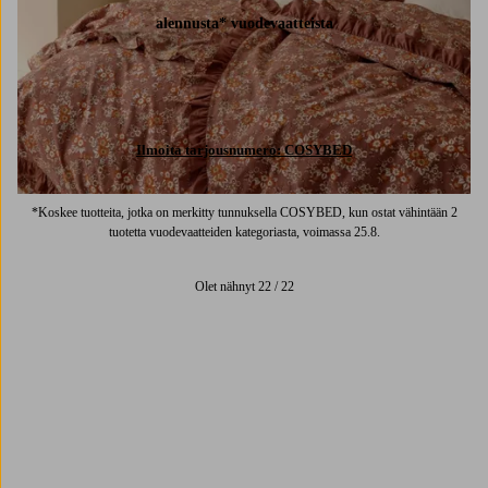
alennusta* vuodevaatteista
Ilmoita tarjousnumero: COSYBED
*Koskee tuotteita, jotka on merkitty tunnuksella COSYBED, kun ostat vähintään 2
tuotetta vuodevaatteiden kategoriasta, voimassa 25.8.
Olet nähnyt 22 / 22
Trustpilot