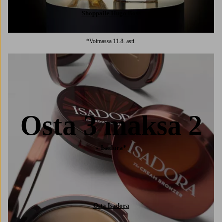
Shoppaile Hugo Boss
*Voimassa 11.8. asti.
Osta 3 maksa 2
- Isadora*
Osta Isadora