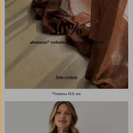
Jopa
30%
alennusta* verhoista ja pöytätekstiileistä
Osta verhoja
*Voimassa 18.8. asti.
Jopa