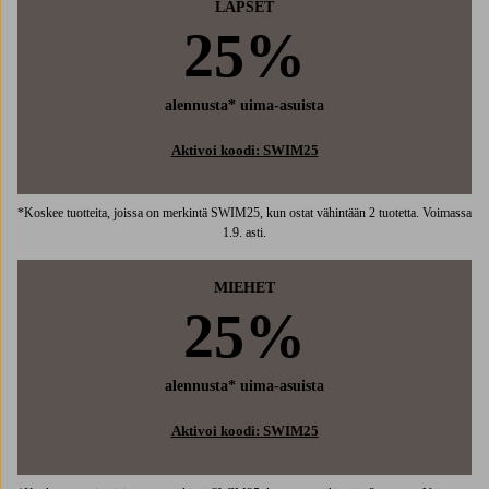
LAPSET
25%
alennusta* uima-asuista
Aktivoi koodi: SWIM25
*Koskee tuotteita, joissa on merkintä SWIM25, kun ostat vähintään 2 tuotetta. Voimassa
1.9. asti.
MIEHET
25%
alennusta* uima-asuista
Aktivoi koodi: SWIM25