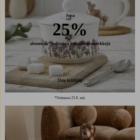
Jopa
25%
alennusta* valituista keittiötuotemerkkejä
Osta keittiöön
*Voimassa 25.8. asti.
Jopa