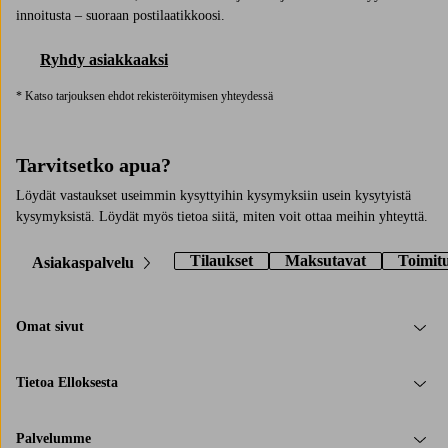
innoitusta – suoraan postilaatikkoosi.
Ryhdy asiakkaaksi
* Katso tarjouksen ehdot rekisteröitymisen yhteydessä
Tarvitsetko apua?
Löydät vastaukset useimmin kysyttyihin kysymyksiin usein kysytyistä
kysymyksistä. Löydät myös tietoa siitä, miten voit ottaa meihin yhteyttä.
Tilaukset
Maksutavat
Toimit
Asiakaspalvelu
Omat sivut
Tietoa Elloksesta
Palvelumme