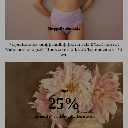
Shoppaile alusasuja
*Tarjous koskee alushousuja ja rintaliivejä, joissa on merkintä “Osta 3, maksa 2”.
Edullisin tuote kaupan päälle. Alennus vähennetään kassalla. Tarjous on voimassa 18.8.
asti.
Jopa
25%
alennusta* valikoiduista koristeista