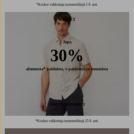
*Koskee valikoituja tuotemerkkejä 1.9. asti.
MIEHET
Jopa
30%
alennusta* paidoista, t-paidoista ja housuista
Osta miestenvaatteet
*Koskee valikoituja tuotemerkkejä 25.8. asti.