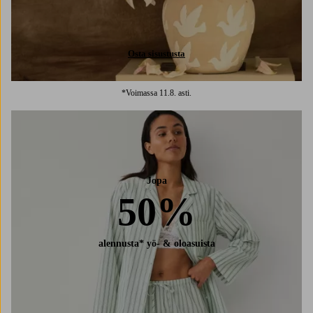
Osta sisustusta
*Voimassa 11.8. asti.
Jopa
50%
alennusta* yö- & oloasuista