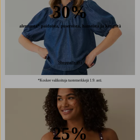
30%
alennusta* paidoista, puseroista, hameista ja kengistä
Shoppaile nyt
*Koskee valikoituja tuotemerkkejä 1.9. asti.
25%