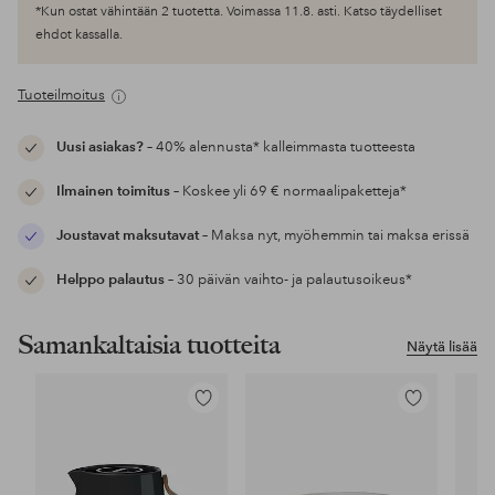
*Kun ostat vähintään 2 tuotetta. Voimassa 11.8. asti. Katso täydelliset
ehdot kassalla.
Tuoteilmoitus
Uusi asiakas?
– 40% alennusta* kalleimmasta tuotteesta
Ilmainen toimitus
– Koskee yli 69 € normaalipaketteja*
Joustavat maksutavat
– Maksa nyt, myöhemmin tai maksa erissä
Helppo palautus
– 30 päivän vaihto- ja palautusoikeus*
Samankaltaisia tuotteita
Näytä lisää
Lisää
Lisää
suosikkeihin
suosikkeihin