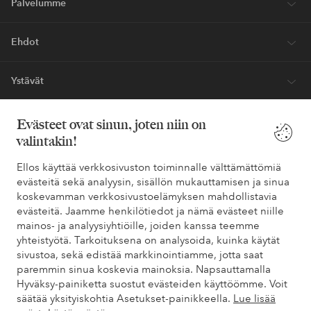
Palvelumme
Ehdot
Ystävät
Evästeet ovat sinun, joten niin on
valintakin!
Turvalliset maksut – maksa nyt tai erissä
Haluatko tietää
lisää maksuvaihtoehdoistamme
?
Ellos käyttää verkkosivuston toiminnalle välttämättömiä
evästeitä sekä analyysin, sisällön mukauttamisen ja sinua
elpy
elpy
koskevamman verkkosivustoelämyksen mahdollistavia
evästeitä. Jaamme henkilötiedot ja nämä evästeet niille
mainos- ja analyysiyhtiöille, joiden kanssa teemme
yhteistyötä. Tarkoituksena on analysoida, kuinka käytät
Suomi - Valitse maa
sivustoa, sekä edistää markkinointiamme, jotta saat
paremmin sinua koskevia mainoksia. Napsauttamalla
Hyväksy-painiketta suostut evästeiden käyttöömme. Voit
Facebook
Instagram
Pinterest
Youtube
säätää yksityiskohtia Asetukset-painikkeella.
Lue lisää