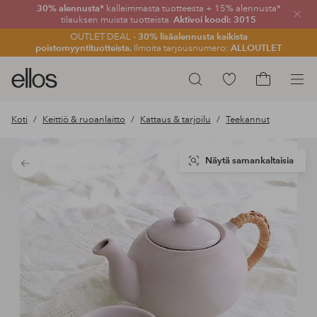
30% alennusta*
kalleimmasta tuotteesta + 15% alennusta*
Sulje
tilauksen muista tuotteista.
Aktivoi koodi: 3015
OUTLET DEAL -
30% lisäalennusta kaikista
poistomyyntituotteista.
Ilmoita tarjousnumero:
ALLOUTLET
Ellos-
Siirry
Hae
logo
merkittyihin
Siirry
–
suosikkituotteisiin
ostoskoriin
Koti
Keittiö & ruoanlaitto
Kattaus & tarjoilu
Teekannut
siirry
aloitussivulle
Näytä samankaltaisia
Takaisin