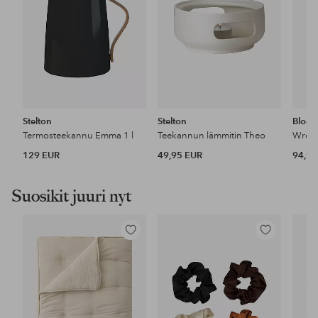
Stelton
Stelton
Bloom
Termosteekannu Emma 1 l
Teekannun lämmitin Theo
Wren
129 EUR
49,95 EUR
94,90
Suosikit juuri nyt
Lisää
Lisää
suosikkeihin
suosikkeihin