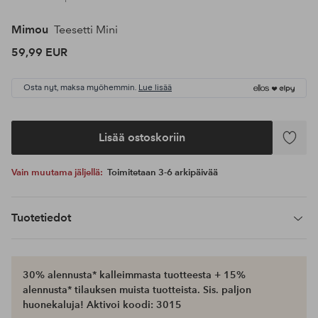
Mimou
Teesetti Mini
59,99 EUR
Osta nyt, maksa myöhemmin.
Lue lisää
Lisää ostoskoriin
Lisää
suosikke
Vain muutama jäljellä:
Toimitetaan 3-6 arkipäivää
Tuotetiedot
30% alennusta* kalleimmasta tuotteesta + 15%
alennusta* tilauksen muista tuotteista. Sis. paljon
huonekaluja! Aktivoi koodi: 3015