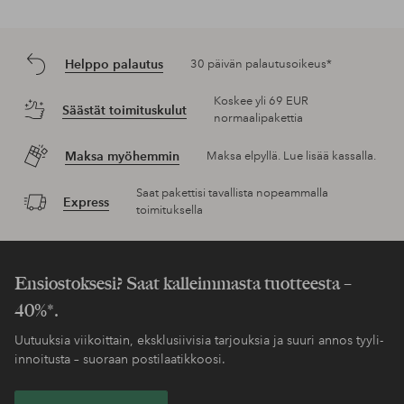
Helppo palautus
30 päivän palautusoikeus*
Koskee yli 69 EUR
Säästät toimituskulut
normaalipakettia
Maksa myöhemmin
Maksa elpyllä. Lue lisää kassalla.
Saat pakettisi tavallista nopeammalla
Express
toimituksella
Ensiostoksesi? Saat kalleimmasta tuotteesta –
40%*.
Uutuuksia viikoittain, eksklusiivisia tarjouksia ja suuri annos tyyli-
innoitusta – suoraan postilaatikkoosi.