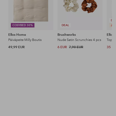
DE
COSYBED 30%
DEAL
JES
Ellos Home
Brushworks
Ellos 
Päiväpeite Milly Boutis
Nude Satin Scrunchies 4 pcs
Toppi
49,99 EUR
6 EUR
7,90 EUR
35 E