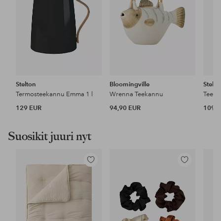
Stelton
Bloomingville
Stelto
Termosteekannu Emma 1 l
Wrenna Teekannu
Teeka
129 EUR
94,90 EUR
109 
Suosikit juuri nyt
Lisää
Lisää
suosikkeihin
suosikkeihin