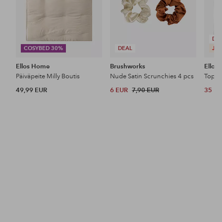
DE
COSYBED 30%
DEAL
JES
Ellos Home
Brushworks
Ellos 
Päiväpeite Milly Boutis
Nude Satin Scrunchies 4 pcs
Toppi
49,99 EUR
6 EUR
7,90 EUR
35 E