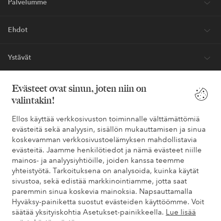
Palvelumme
Ehdot
Ystävät
Evästeet ovat sinun, joten niin on
valintakin!
Turvalliset maksut – maksa nyt tai erissä
Haluatko tietää
lisää maksuvaihtoehdoistamme
?
Ellos käyttää verkkosivuston toiminnalle välttämättömiä
evästeitä sekä analyysin, sisällön mukauttamisen ja sinua
elpy
elpy
koskevamman verkkosivustoelämyksen mahdollistavia
evästeitä. Jaamme henkilötiedot ja nämä evästeet niille
mainos- ja analyysiyhtiöille, joiden kanssa teemme
yhteistyötä. Tarkoituksena on analysoida, kuinka käytät
Suomi - Valitse maa
sivustoa, sekä edistää markkinointiamme, jotta saat
paremmin sinua koskevia mainoksia. Napsauttamalla
Hyväksy-painiketta suostut evästeiden käyttöömme. Voit
Facebook
Instagram
Pinterest
Youtube
säätää yksityiskohtia Asetukset-painikkeella.
Lue lisää