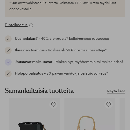
*Kun ostat vähintään 2 tuotetta. Voimassa 11.8. asti. Katso täydelliset
ehdot kassalla.
Tuoteilmoitus
Uusi asiakas?
– 40% alennusta* kalleimmasta tuotteesta
Ilmainen toimitus
– Koskee yli 69 € normaalipaketteja*
Joustavat maksutavat
– Maksa nyt, myöhemmin tai maksa erissä
Helppo palautus
– 30 päivän vaihto- ja palautusoikeus*
Samankaltaisia tuotteita
Näytä lisää
Lisää
Lisää
suosikkeihin
suosikkeihin