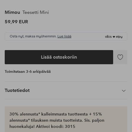
Mimou
Teesetti Mini
59,99 EUR
Osta nyt, maksa myöhemmin.
Lue lisää
Lisää ostoskoriin
Lisää
suosikke
Toimitetaan 3-6 arkipäivää
Tuotetiedot
30% alennusta* kalleimmasta tuotteesta + 15%
alennusta* tilauksen muista tuotteista. Sis. paljon
huonekaluja! Aktivoi koodi: 3015