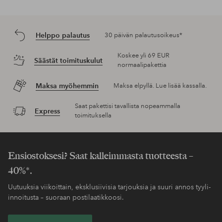
Helppo palautus
30 päivän palautusoikeus*
Koskee yli 69 EUR
Säästät toimituskulut
normaalipakettia
Maksa myöhemmin
Maksa elpyllä. Lue lisää kassalla.
Saat pakettisi tavallista nopeammalla
Express
toimituksella
Ensiostoksesi? Saat kalleimmasta tuotteesta –
40%*.
Uutuuksia viikoittain, eksklusiivisia tarjouksia ja suuri annos tyyli-
innoitusta – suoraan postilaatikkoosi.