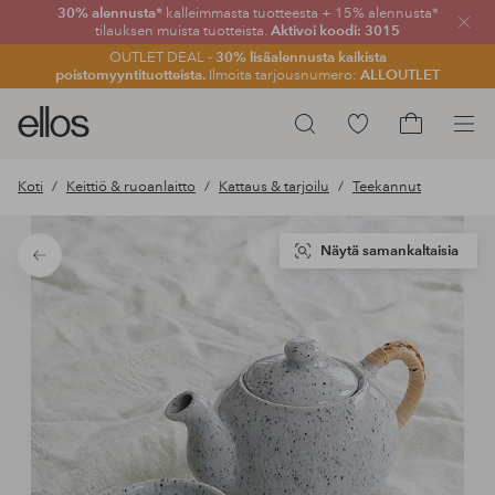
30% alennusta*
kalleimmasta tuotteesta + 15% alennusta*
Sulje
tilauksen muista tuotteista.
Aktivoi koodi: 3015
OUTLET DEAL -
30% lisäalennusta kaikista
poistomyyntituotteista.
Ilmoita tarjousnumero:
ALLOUTLET
Ellos-
Siirry
Hae
logo
merkittyihin
Siirry
–
suosikkituotteisiin
ostoskoriin
Koti
Keittiö & ruoanlaitto
Kattaus & tarjoilu
Teekannut
siirry
aloitussivulle
Näytä samankaltaisia
Takaisin