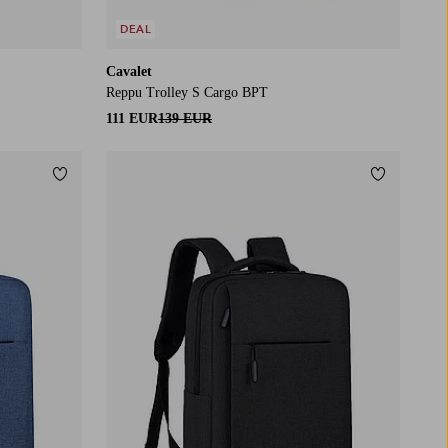
DEAL
Cavalet
Reppu Trolley S Cargo BPT
111 EUR
139 EUR
Lisää suosikkeihin
Lisää suos