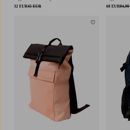
32 EUR
45 EUR
68 EUR
84,9
Lisää suosikkeihin