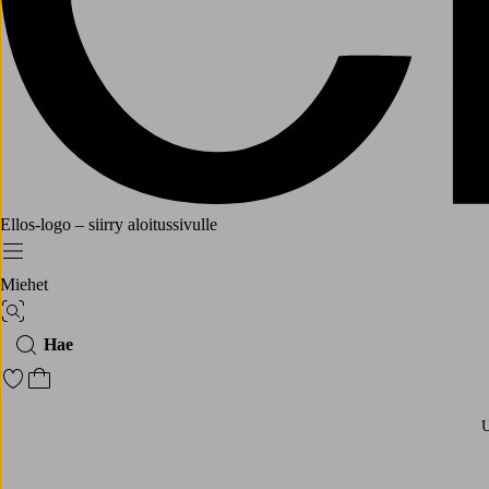
Ellos-logo – siirry aloitussivulle
Menu
Miehet
Kuvahaku
Hae
Siirry merkittyihin suosikkituotteisiin
Siirry ostoskoriin
U