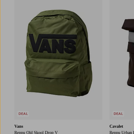
DEAL
DEAL
Vans
Cavalet
Reppu Old Skool Drop V
Reppu Urban 