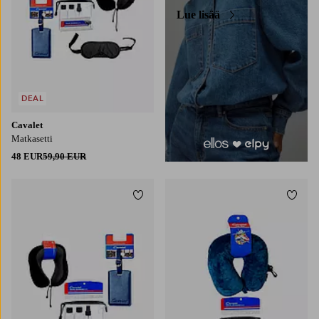
Lue lisää
DEAL
Cavalet
Matkasetti
48 EUR
59,90 EUR
Lisää suosikkeihin
Lisää