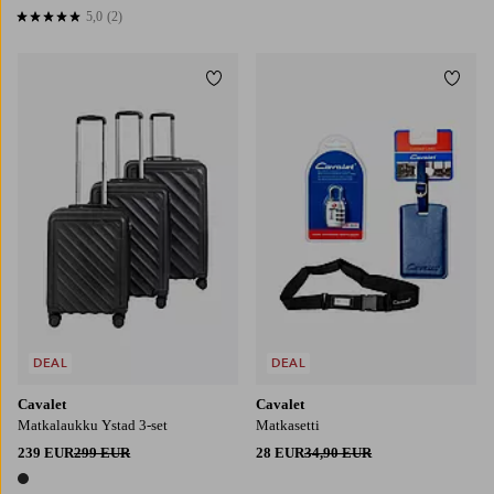
1 väri
5,0
(2)
5,0 perustuen 2 arvosanaan
Lisää suosikkeihin
Lisää
DEAL
DEAL
Cavalet
Cavalet
Matkalaukku Ystad 3-set
Matkasetti
239 EUR
299 EUR
28 EUR
34,90 EUR
1 väri