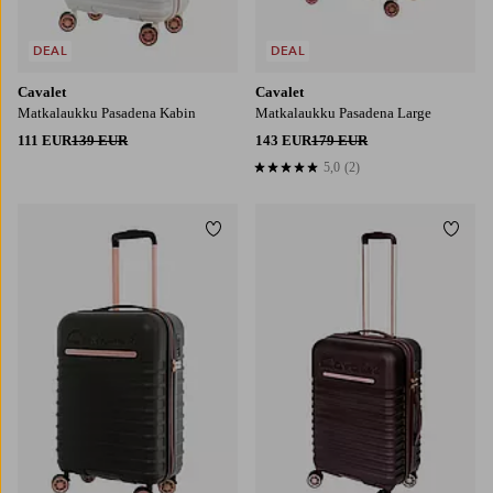
DEAL
DEAL
Cavalet
Cavalet
Matkalaukku Pasadena Kabin
Matkalaukku Pasadena Large
111 EUR
139 EUR
143 EUR
179 EUR
5,0
(2)
5,0 perustuen 2 arvosanaan
Lisää suosikkeihin
Lisää