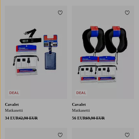
Lisää suosikkeihin
Lisää
DEAL
DEAL
Cavalet
Cavalet
Matkasetti
Matkasetti
34 EUR
42,90 EUR
56 EUR
69,90 EUR
Lisää suosikkeihin
Lisää