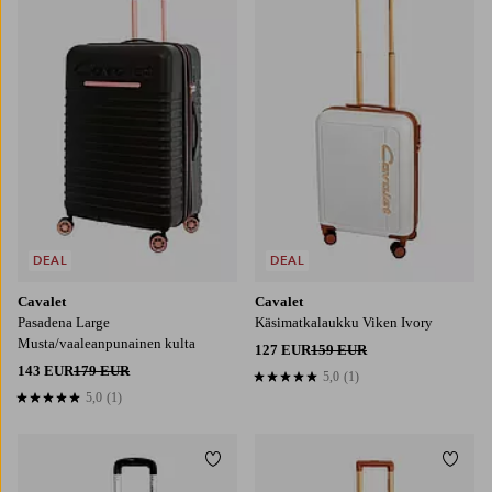
DEAL
DEAL
Cavalet
Cavalet
Pasadena Large
Käsimatkalaukku Viken Ivory
Musta/vaaleanpunainen kulta
127 EUR
159 EUR
143 EUR
179 EUR
5,0
(1)
5,0 perustuen 1 arvosanaan
5,0
(1)
5,0 perustuen 1 arvosanaan
Lisää suosikkeihin
Lisää