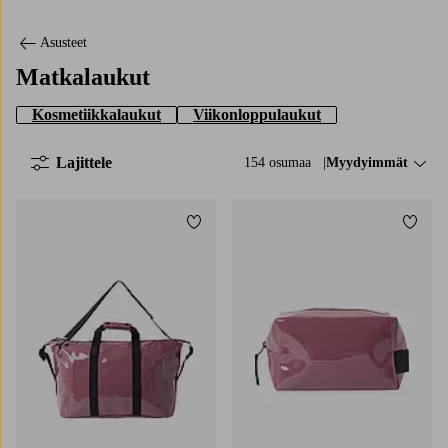
Asusteet
Matkalaukut
Kosmetiikkalaukut
Viikonloppulaukut
Lajittele
154 osumaa
Lajittele:
Myydyimmät
Lisää suosikkeihin
Lisää