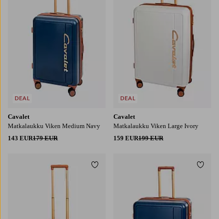
DEAL
DEAL
Cavalet
Cavalet
Matkalaukku Viken Medium Navy
Matkalaukku Viken Large Ivory
143 EUR
179 EUR
159 EUR
199 EUR
Lisää suosikkeihin
Lisää