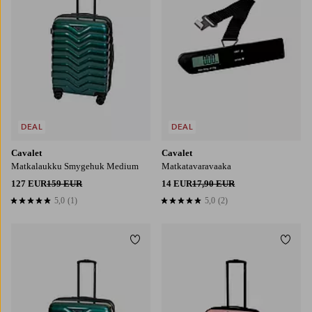
DEAL
DEAL
Cavalet
Cavalet
Matkalaukku Smygehuk Medium
Matkatavaravaaka
127 EUR
159 EUR
14 EUR
17,90 EUR
5,0
(1)
5,0
(2)
5,0 perustuen 1 arvosanaan
5,0 perustuen 2 arvosanaan
Lisää suosikkeihin
Lisää