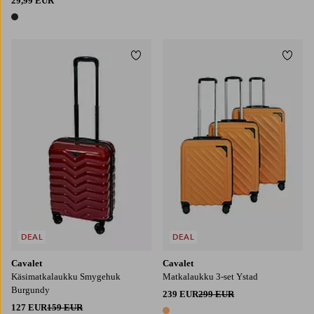
29,99 EUR
1 väri
Lisää suosikkeihin
Lisää
DEAL
DEAL
Cavalet
Cavalet
Käsimatkalaukku Smygehuk
Matkalaukku 3-set Ystad
Burgundy
239 EUR
299 EUR
127 EUR
159 EUR