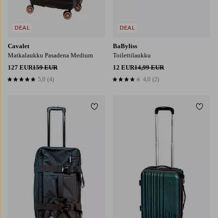
DEAL
DEAL
Cavalet
BaByliss
Matkalaukku Pasadena Medium
Toilettilaukku
127 EUR
159 EUR
12 EUR
14,99 EUR
5,0
(4)
4,0
(2)
5,0 perustuen 4 arvosanaan
4,0 perustuen 2 arvosanaan
Lisää suosikkeihin
Lisää