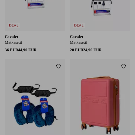
DEAL
DEAL
Cavalet
Cavalet
Matkasetti
Matkasetti
36 EUR
44,90 EUR
20 EUR
24,90 EUR
Lisää suosikkeihin
Lisää