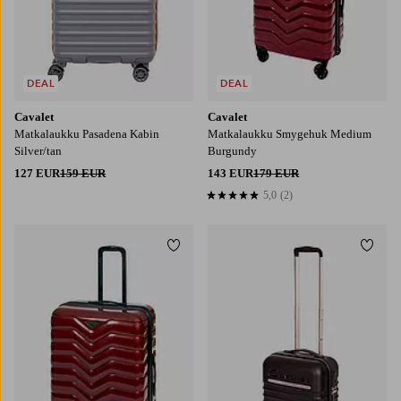
DEAL
DEAL
Cavalet
Cavalet
Matkalaukku Pasadena Kabin
Matkalaukku Smygehuk Medium
Silver/tan
Burgundy
127 EUR
159 EUR
143 EUR
179 EUR
5,0
(2)
5,0 perustuen 2 arvosanaan
Lisää suosikkeihin
Lisää