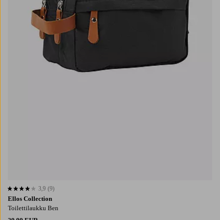
3,9
(9)
3,9 perustuen 9 arvosanaan
Ellos Collection
Toilettilaukku Ben