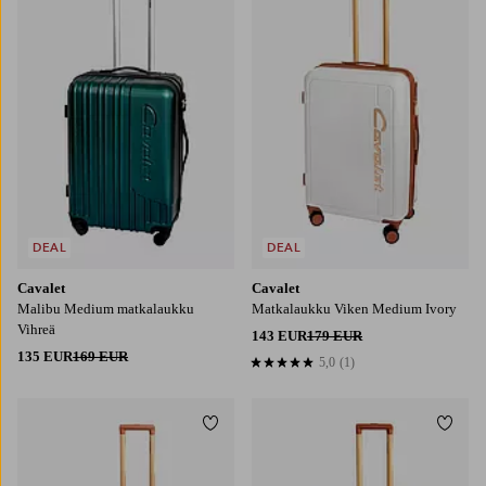
DEAL
DEAL
Cavalet
Cavalet
Malibu Medium matkalaukku
Matkalaukku Viken Medium Ivory
Vihreä
143 EUR
179 EUR
135 EUR
169 EUR
5,0
(1)
5,0 perustuen 1 arvosanaan
Lisää suosikkeihin
Lisää