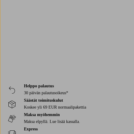
DAY ET
Gant
House Doctor
BaByliss
Ellos Collection
Ellos
Trustpilot
Halvor Bakke
Marimekko
Osprey
Helppo palautus
30 päivän palautusoikeus*
Säästät toimituskulut
Koskee yli 69 EUR normaalipakettia
Maksa myöhemmin
Maksa elpyllä. Lue lisää kassalla.
Express