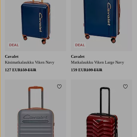
DEAL
DEAL
Cavalet
Cavalet
Käsimatkalaukku Viken Navy
Matkalaukku Viken Large Navy
127 EUR
159 EUR
159 EUR
199 EUR
Lisää suosikkeihin
Lisää