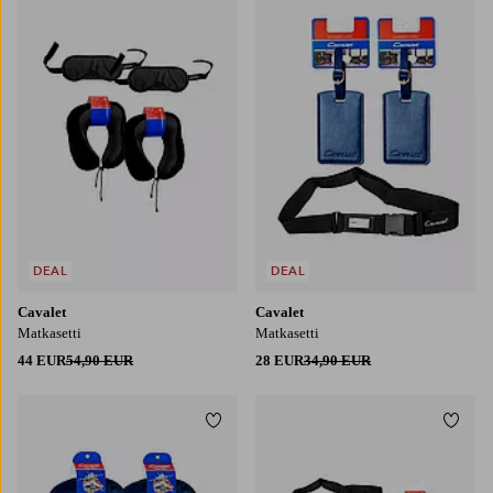
DEAL
DEAL
Cavalet
Cavalet
Matkasetti
Matkasetti
44 EUR
54,90 EUR
28 EUR
34,90 EUR
Lisää suosikkeihin
Lisää