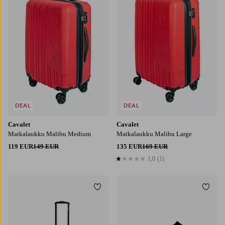
DEAL
DEAL
Cavalet
Cavalet
Matkalaukku Malibu Medium
Matkalaukku Malibu Large
119 EUR
149 EUR
135 EUR
169 EUR
1,0
(1)
1,0 perustuen 1 arvosanaan
Lisää suosikkeihin
Lisää