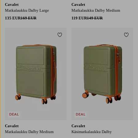
Cavalet
Cavalet
Matkalaukku Dalby Large
Matkalaukku Dalby Medium
135 EUR
169 EUR
119 EUR
149 EUR
Lisää suosikkeihin
Lisää
DEAL
DEAL
Cavalet
Cavalet
Matkalaukku Dalby Medium
Käsimatkalaukku Dalby