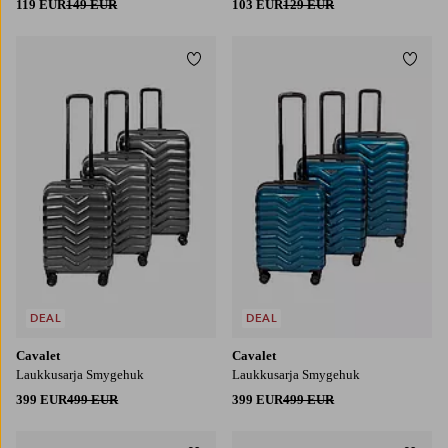
119 EUR
149 EUR
103 EUR
129 EUR
Lisää suosikkeihin
Lisää
DEAL
DEAL
Cavalet
Cavalet
Laukkusarja Smygehuk
Laukkusarja Smygehuk
399 EUR
499 EUR
399 EUR
499 EUR