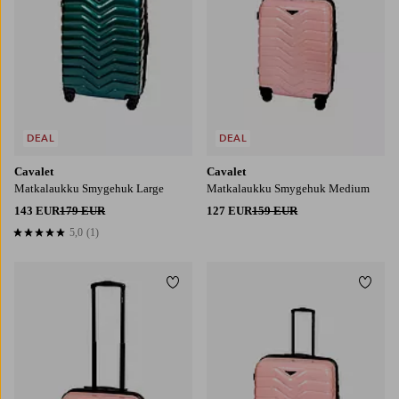
DEAL
DEAL
Cavalet
Cavalet
Matkalaukku Smygehuk Large
Matkalaukku Smygehuk Medium
143 EUR
179 EUR
127 EUR
159 EUR
5,0
(1)
5,0 perustuen 1 arvosanaan
Lisää suosikkeihin
Lisää