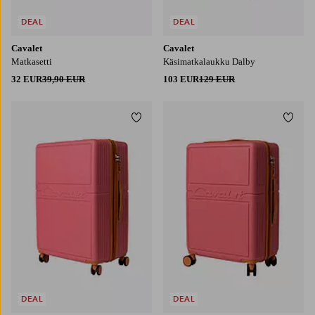
DEAL
DEAL
Cavalet
Cavalet
Matkasetti
Käsimatkalaukku Dalby
32 EUR
39,90 EUR
103 EUR
129 EUR
Lisää suosikkeihin
Lisää
DEAL
DEAL