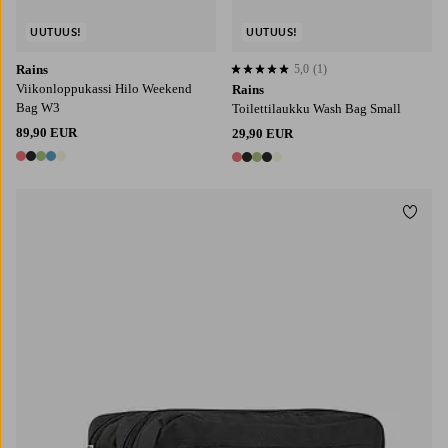
UUTUUS!
UUTUUS!
Rains
5,0
(1)
5,0 perustuen 1 arvosanaan
Viikonloppukassi Hilo Weekend
Rains
Bag W3
Toilettilaukku Wash Bag Small
89,90 EUR
29,90 EUR
5 värejä
5 värejä
Lisää