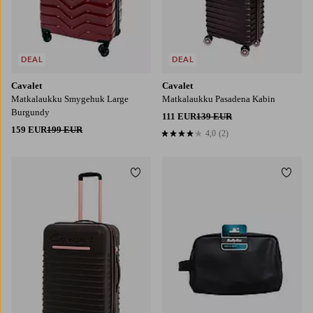
DEAL
DEAL
Cavalet
Cavalet
Matkalaukku Smygehuk Large
Matkalaukku Pasadena Kabin
Burgundy
111 EUR
139 EUR
159 EUR
199 EUR
4,0
(2)
4,0 perustuen 2 arvosanaan
Lisää suosikkeihin
Lisää