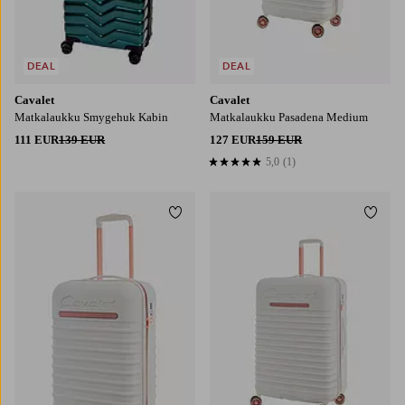
DEAL
DEAL
Cavalet
Cavalet
Matkalaukku Smygehuk Kabin
Matkalaukku Pasadena Medium
111 EUR
139 EUR
127 EUR
159 EUR
5,0
(1)
5,0 perustuen 1 arvosanaan
Lisää suosikkeihin
Lisää