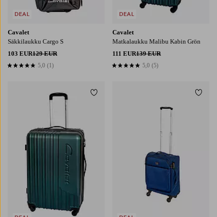
DEAL
DEAL
Cavalet
Cavalet
Säkkilaukku Cargo S
Matkalaukku Malibu Kabin Grön
103 EUR
129 EUR
111 EUR
139 EUR
5,0
(1)
5,0
(5)
5,0 perustuen 1 arvosanaan
5,0 perustuen 5 arvosanaan
Lisää suosikkeihin
Lisää