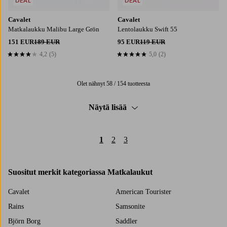
DEAL
DEAL
Cavalet
Cavalet
Matkalaukku Malibu Large Grön
Lentolaukku Swift 55
151 EUR
189 EUR
95 EUR
119 EUR
4,2
(5)
5,0
(2)
4,2 perustuen 5 arvosanaan
5,0 perustuen 2 arvosanaan
Olet nähnyt 58 / 154 tuotteesta
Näytä lisää
1
2
3
Suositut merkit kategoriassa Matkalaukut
Cavalet
American Tourister
Rains
Samsonite
Björn Borg
Saddler