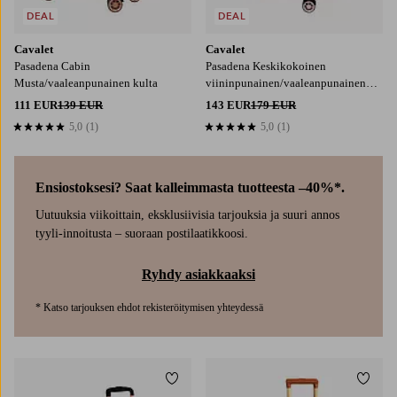
DEAL
DEAL
Cavalet
Cavalet
Pasadena Cabin
Pasadena Keskikokoinen
Musta/vaaleanpunainen kulta
viininpunainen/vaaleanpunainen
kultainen
111 EUR
139 EUR
143 EUR
179 EUR
5,0
(1)
5,0
(1)
5,0 perustuen 1 arvosanaan
5,0 perustuen 1 arvosanaan
Ensiostoksesi? Saat kalleimmasta tuotteesta –40%*.
Uutuuksia viikoittain, eksklusiivisia tarjouksia ja suuri annos
tyyli-innoitusta – suoraan postilaatikkoosi.
Ryhdy asiakkaaksi
* Katso tarjouksen ehdot rekisteröitymisen yhteydessä
Lisää suosikkeihin
Lisää