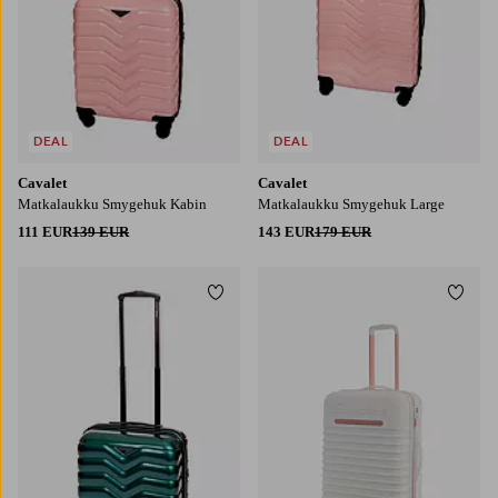
DEAL
DEAL
Cavalet
Cavalet
Matkalaukku Smygehuk Kabin
Matkalaukku Smygehuk Large
111 EUR
139 EUR
143 EUR
179 EUR
Lisää suosikkeihin
Lisää