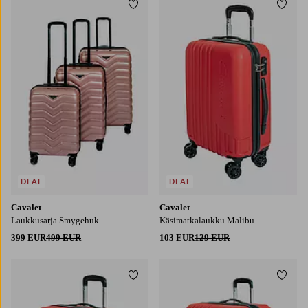
Lisää suosikkeihin
Lisää
DEAL
DEAL
Cavalet
Cavalet
Laukkusarja Smygehuk
Käsimatkalaukku Malibu
399 EUR
499 EUR
103 EUR
129 EUR
Lisää suosikkeihin
Lisää