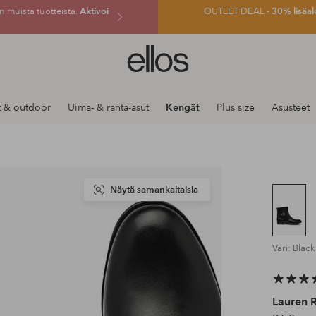
 muista tuotteista.
Aktivoi
OUTLET DEAL -
30% lisäal
Ellos-
logo
–
siirry
t & outdoor
Uima- & ranta-asut
Kengät
Plus size
Asusteet
aloitussivulle
Näytä samankaltaisia
Väri: Black
Lauren 