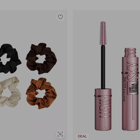
Lisää
suosikkeihin
Näytä
DEAL