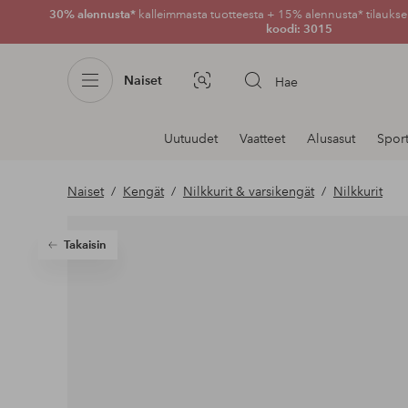
30% alennusta*
kalleimmasta tuotteesta + 15% alennusta* tilauksen
koodi: 3015
Naiset
Hae
Kuvahaku
Navigointi
Uutuudet
Vaatteet
Alusasut
Spor
osastoilla
Naiset
Kengät
Nilkkurit & varsikengät
Nilkkurit
Takaisin