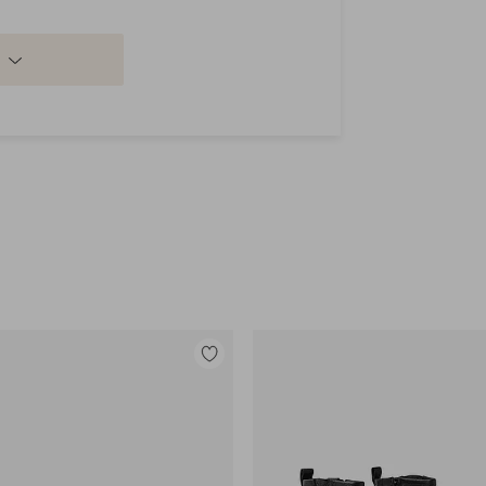
Lisää
suosikkeihin