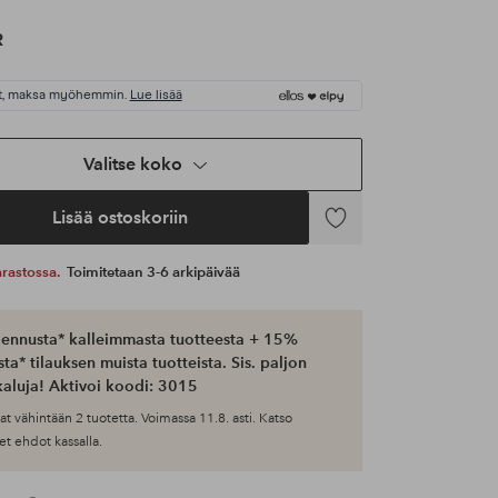
R
t, maksa myöhemmin.
Lue lisää
Valitse koko
Lisää ostoskoriin
Lisää
suosikkeihin
 varastossa.
Toimitetaan 3-6 arkipäivää
ennusta* kalleimmasta tuotteesta + 15%
ta* tilauksen muista tuotteista. Sis. paljon
aluja! Aktivoi koodi: 3015
at vähintään 2 tuotetta. Voimassa 11.8. asti. Katso
et ehdot kassalla.