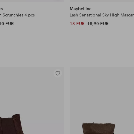
samankaltaisia
ks
Maybelline
n Scrunchies 4 pcs
Lash Sensational Sky High Mascar
90 EUR
13 EUR
18,90 EUR
Lisää
suosikkeihin