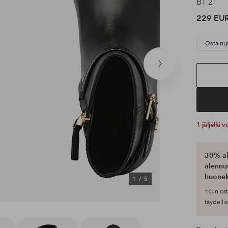
BT 2
229 EU
Osta ny
Seuraava
tuote
1 jäljellä
30% al
alennus
huonek
1
/
5
*Kun ost
täydellis