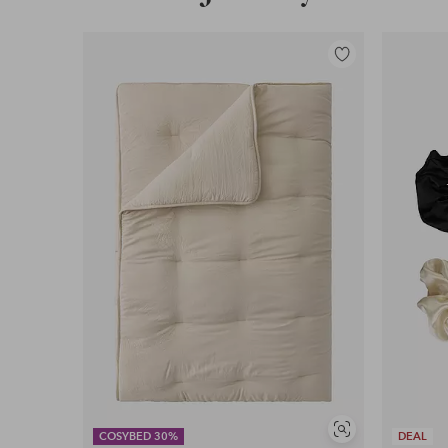
Lisää
suosikkeihin
Näytä
COSYBED 30%
DEAL