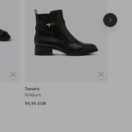
Seuraava
tuote
Näytä
Näytä
samankaltaisia
samankaltaisia
Tamaris
Bianco
Nilkkurit
Nilkkurit 
99,95 EUR
159,99 