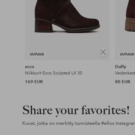
Näytä
UUTUUS!
UUTUUS!
samankaltaisia
ecco
Duffy
Nilkkurit Ecco Sculpted LX 35
Vedenkestä
169 EUR
80 EUR
Share your favorites!
Kuvat, jotka on merkitty tunnisteella
#ellos
Instagra
Julkaissut
ellosofficial
Julkaissut
fannystaaf
Julkaissut
ellosofficia