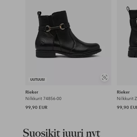
Lue lisää
Näytä
UUTUUS!
samankaltaisia
Rieker
Rieker
Nilkkurit 74856-00
Nilkkurit 
99,90 EUR
99,90 EU
Suosikit juuri nyt