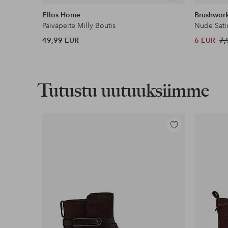
samankaltaisia
Ellos Home
Brushwor
Päiväpeite Milly Boutis
Nude Sati
49,99 EUR
6 EUR
7,
Tutustu uutuuksiimme
Lisää
suosikkeihin