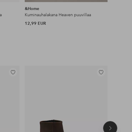
samankaltaisia
&Home
Ellos Col
a
Kuminauhalakana Heaven puuvillaa
Toppi Kiw
12,99 EUR
35 EUR
Lisää
Lisää
suosikkeihin
suosikkeihin
Seuraava