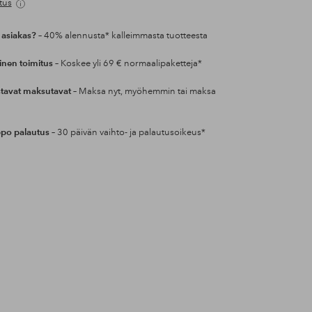
tus
 asiakas?
– 40% alennusta* kalleimmasta tuotteesta
inen toimitus
– Koskee yli 69 € normaalipaketteja*
tavat maksutavat
– Maksa nyt, myöhemmin tai maksa
po palautus
– 30 päivän vaihto- ja palautusoikeus*