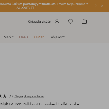
ennusta kaikista poistomyyntituotteista.
Ilmoita tarjousnumero:
Sulje
ALLOUTLET
Siirry
Kirjaudu sisään
merkittyihin
Siirry
suosikkituotteisiin
ostoskoriin
Merkit
Deals
Outlet
Lahjakortti
1
Näytä yksityiskohdat
Ralph Lauren
Nilkkurit Burnished Calf-Brooke