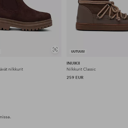
Näytä
UUTUUS!
samankaltaisia
INUIKII
vät nilkkurit
Nilkkurit Classic
259 EUR
missa.
l