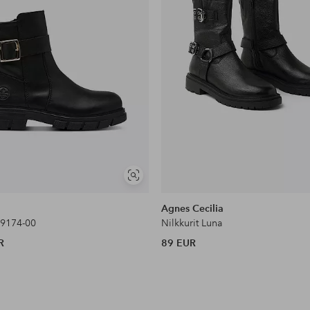
Näytä
samankaltaisia
Agnes Cecilia
Z9174-00
Nilkkurit Luna
R
89 EUR