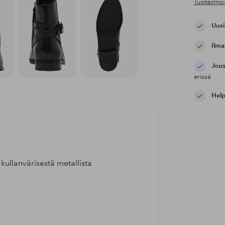
Tuoteilmoi
Uusi
Ilma
Jous
erissä
Help
 kullanvärisestä metallista