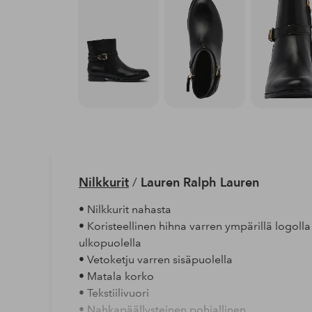
Nilkkurit
/
Lauren Ralph Lauren
• Nilkkurit nahasta
• Koristeellinen hihna varren ympärillä logolla
ulkopuolella
• Vetoketju varren sisäpuolella
• Matala korko
• Tekstiilivuori
• Nahkapäällysteinen pohjallinen