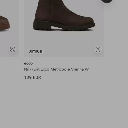
tuote
Näytä
Näytä
UUTUUS!
UUTUUS!
samankaltaisia
samankaltaisia
ecco
ecco
Nilkkurit Ecco Metropole Vienna W
Nilkkurit
139 EUR
139 EUR