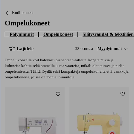
Kodinkoneet
Ompelukoneet
Pölynimurit
Ompelukoneet
Silitysraudat & tekstiilie
Lajittele
32 osumaa
Lajittele:
Myydyimmät
Ompelukoneella voit kätevästi pienentää vaatteita, korjata reikiä ja
kuluneita kohtia sekä ommella uusia vaatteita, mikäli olet taitava ja pidät
ompelemisesta. Täältä löydät sekä kompakteja ompelukoneita että vankkoja
ompelukoneita, joissa on monia toimintoja.
Lisää suosikkeihin
Lisää