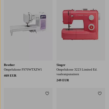
Brother
Singer
Ompelukone FS70WTXZW1
Ompelukone 3223 Limited Ed.
vaaleanpunainen
469 EUR
249 EUR
Lisää suosikkeihin
Lisää