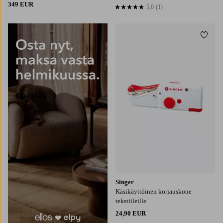
349 EUR
5,0
(1)
5,0 perustuen 1 arvosanaan
Lisää
Lue lisää
Singer
Käsikäyttöinen korjauskone
tekstiileille
24,90 EUR