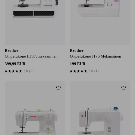
Brother
Brother
Ompelukone HF37, mekaaninen
Ompelukone J17S Mekaaninen
399,99 EUR
199 EUR
5,0
(2)
5,0
(1)
5,0 perustuen 2 arvosanaan
5,0 perustuen 1 arvosanaan
Lisää suosikkeihin
Lisää