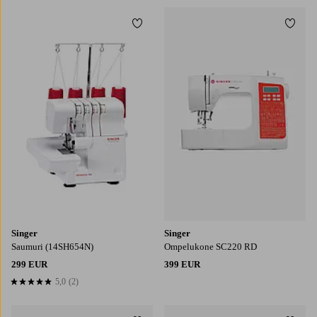
Lisää suosikkeihin
Lisää
Singer
Singer
Saumuri (14SH654N)
Ompelukone SC220 RD
299 EUR
399 EUR
5,0
(2)
5,0 perustuen 2 arvosanaan