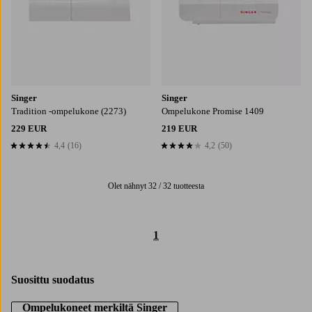
Singer
Singer
Tradition -ompelukone (2273)
Ompelukone Promise 1409
229 EUR
219 EUR
4,4
(16)
4,2
(50)
4,4 perustuen 16 arvosanaan
4,2 perustuen 50 arvosanaan
Olet nähnyt 32 / 32 tuotteesta
1
Suosittu suodatus
Ompelukoneet merkiltä Singer