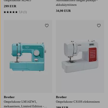
Ompelukone M2405
Automaattinen langan purkaja -
akkukäyttöinen
299 EUR
34,90 EUR
5,0
(1)
5,0 perustuen 1 arvosanaan
Lisää suosikkeihin
Lisää
Brother
Brother
Ompelukone LM14ZW1,
Ompelukone CS10S elektroninen
mekaaninen, Limited Edition -
299 EUR