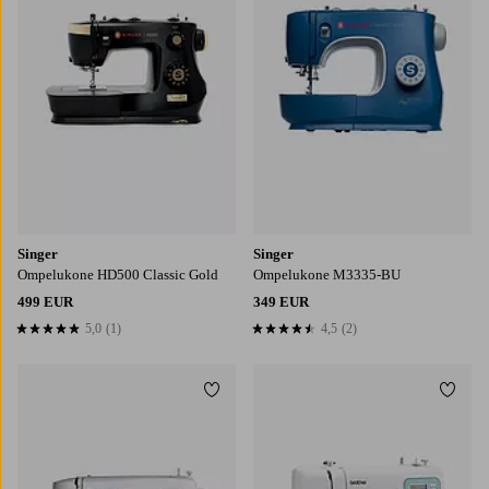
Singer
Singer
Ompelukone HD500 Classic Gold
Ompelukone M3335-BU
499 EUR
349 EUR
5,0
(1)
4,5
(2)
5,0 perustuen 1 arvosanaan
4,5 perustuen 2 arvosanaan
Lisää suosikkeihin
Lisää