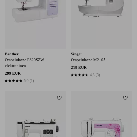
Brother
Singer
Ompelukone FS20SZW1
Ompelukone M2105
elektroninen
219 EUR
299 EUR
4,3
(3)
4,3 perustuen 3 arvosanaan
5,0
(1)
5,0 perustuen 1 arvosanaan
Lisää suosikkeihin
Lisää