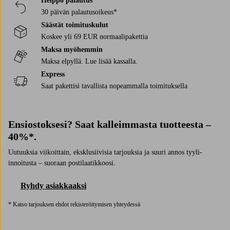
Helppo palautus
30 päivän palautusoikeus*
Säästät toimituskulut
Koskee yli 69 EUR normaalipakettia
Maksa myöhemmin
Maksa elpyllä. Lue lisää kassalla.
Express
Saat pakettisi tavallista nopeammalla toimituksella
Ensiostoksesi? Saat kalleimmasta tuotteesta –
40%*.
Uutuuksia viikoittain, eksklusiivisia tarjouksia ja suuri annos tyyli-
innoitusta – suoraan postilaatikkoosi.
Ryhdy asiakkaaksi
* Katso tarjouksen ehdot rekisteröitymisen yhteydessä