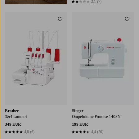
2,1
(7)
2,1 perustuen 7 arvosanaan
Lisää suosikkeihin
Lisää
Brother
Singer
3&4-saumuri
Ompelukone Promise 1408N
349 EUR
199 EUR
4,8
(6)
4,4
(20)
4,8 perustuen 6 arvosanaan
4,4 perustuen 20 arvosanaan