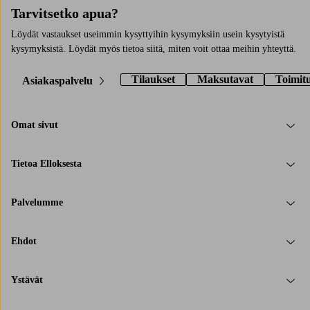
Tarvitsetko apua?
Löydät vastaukset useimmin kysyttyihin kysymyksiin usein kysytyistä
kysymyksistä. Löydät myös tietoa siitä, miten voit ottaa meihin yhteyttä.
Tilaukset
Maksutavat
Toimit
Asiakaspalvelu
Omat sivut
Tietoa Elloksesta
Palvelumme
Ehdot
Ystävät