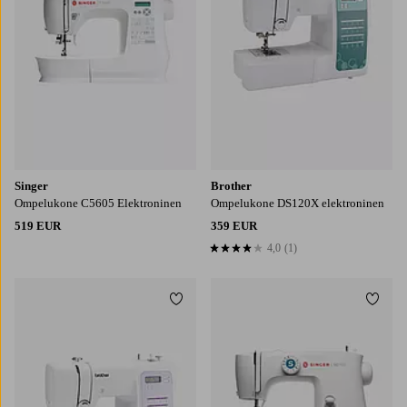
Singer
Brother
Ompelukone C5605 Elektroninen
Ompelukone DS120X elektroninen
519 EUR
359 EUR
4,0
(1)
4,0 perustuen 1 arvosanaan
Lisää suosikkeihin
Lisää