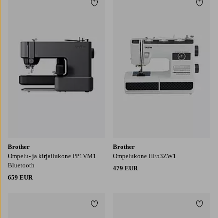
Lisää suosikkeihin
Lisää
Brother
Brother
Ompelu- ja kirjailukone PP1VM1
Ompelukone HF53ZW1
Bluetooth
479 EUR
659 EUR
Lisää suosikkeihin
Lisää