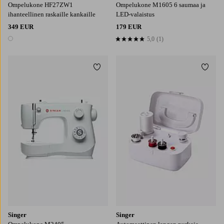
Ompelukone HF27ZW1
Ompelukone M1605 6 saumaa ja
ihanteellinen raskaille kankaille
LED-valaistus
349 EUR
179 EUR
5,0
(1)
5,0 perustuen 1 arvosanaan
1 väri
Lisää suosikkeihin
Lisää
Singer
Singer