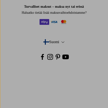
Turvalliset maksut – maksa nyt tai erissä
Haluatko tietää
lisää maksuvaihtoehdoistamme
?
elpy
visa
mastercard
Suomi
- Valitse maa
Facebook
Instagram
Pinterest
Youtube