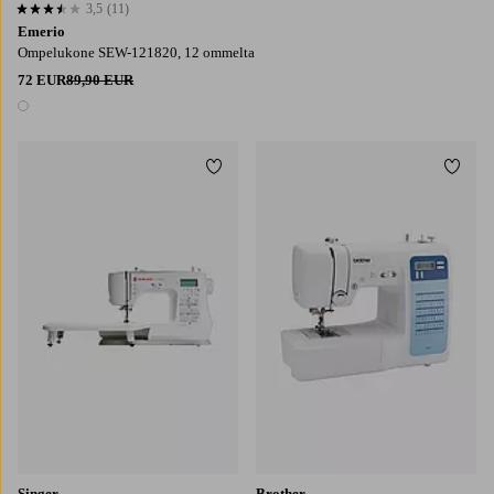
3,5
(11)
3,5 perustuen 11 arvosanaan
Emerio
Ompelukone SEW-121820, 12 ommelta
72 EUR
89,90 EUR
1 väri
Lisää suosikkeihin
Lisää
Singer
Brother