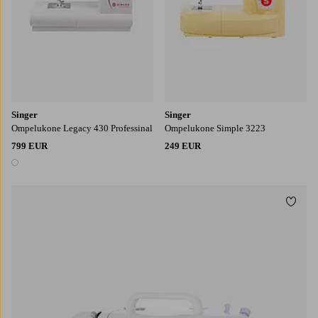
Singer
Singer
Ompelukone Legacy 430 Professinal
Ompelukone Simple 3223
799 EUR
249 EUR
1 väri
Lisää