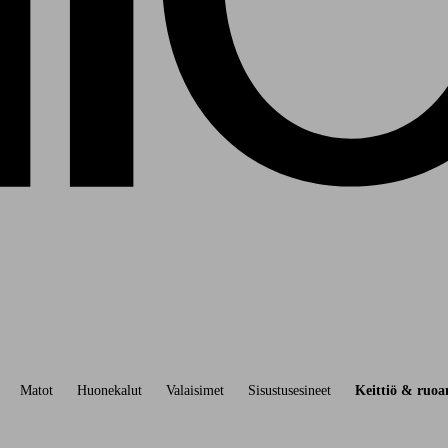
Matot
Huonekalut
Valaisimet
Sisustusesineet
Keittiö & ruoan