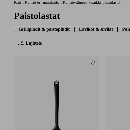
Koti
Keittiö & ruoanlaitto
Keittiövälineet
Kaikki paistolastat
Paistolastat
Grillipihdit & paistopihdit
Läviköt & siivilät
Pan
Lajittele
Lisää suosikkeihin