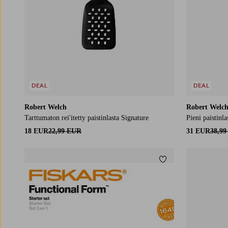
DEAL
DEAL
Robert Welch
Robert Welc
Tarttumaton rei'itetty paistinlasta Signature
Pieni paistinla
18 EUR
22,99 EUR
31 EUR
38,9
Lisää suosikkeihin