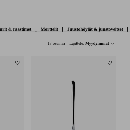
urit & raastimet
Morttelit
Juustohöylät & juustoveitset
17 osumaa
Lajittele:
Myydyimmät
Lisää suosikkeihin
Lisää suos