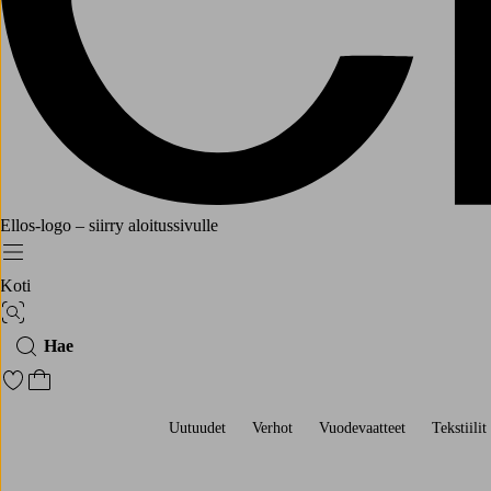
Ellos-logo – siirry aloitussivulle
Menu
Koti
Kuvahaku
Hae
Siirry merkittyihin suosikkituotteisiin
Siirry ostoskoriin
Uutuudet
Verhot
Vuodevaatteet
Tekstiilit