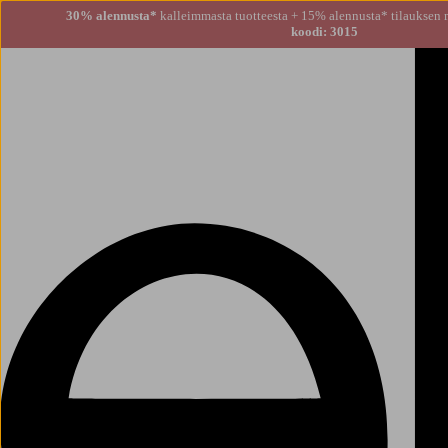
30% alennusta*
kalleimmasta tuotteesta + 15% alennusta
koodi: 3015