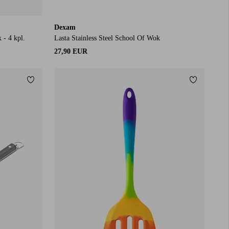
Dexam
- 4 kpl.
Lasta Stainless Steel School Of Wok
27,90 EUR
Lisää suosikkeihin
Lisää suos