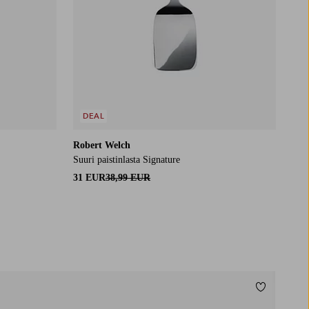
DEAL
Robert Welch
Suuri paistinlasta Signature
31 EUR
38,99 EUR
Lisää suos