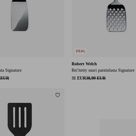
DEAL
h
Robert Welch
sta Signature
Rei'itetty suuri paistinlasta Signature
9 EUR
31 EUR
38,99 EUR
Lisää suosikkeihin