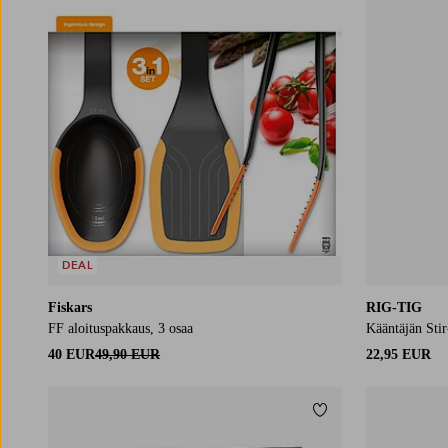
DEAL
Fiskars
RIG-TIG
FF aloituspakkaus, 3 osaa
Kääntäjän Sti
40 EUR
49,90 EUR
22,95 EUR
Lisää suosikkeihin