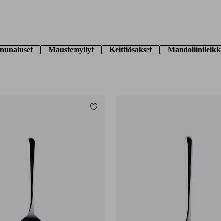
nunaluset
Maustemyllyt
Keittiösakset
Mandoliinileikk
Lisää suosikkeihin