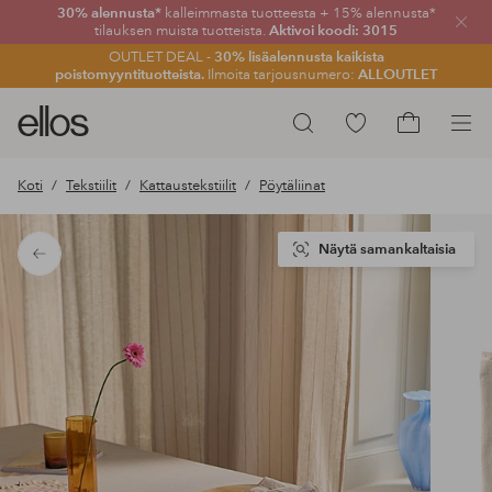
30% alennusta*
kalleimmasta tuotteesta + 15% alennusta*
Sulje
tilauksen muista tuotteista.
Aktivoi koodi: 3015
OUTLET DEAL -
30% lisäalennusta kaikista
poistomyyntituotteista.
Ilmoita tarjousnumero:
ALLOUTLET
Ellos-
Siirry
Hae
logo
merkittyihin
Siirry
–
suosikkituotteisiin
ostoskoriin
Koti
Tekstiilit
Kattaustekstiilit
Pöytäliinat
siirry
aloitussivulle
Näytä samankaltaisia
Takaisin