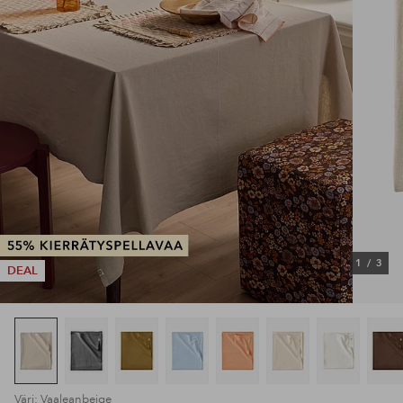
1
/
3
DEAL
Väri: Vaaleanbeige