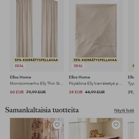
suosikkeihin
suosikkeihin
DEAL
DEAL
Ellos Home
Ellos Home
Ellos
Monitoimiverho Elly Thin Stripe kierrätettyä puoli pellavaa 2 kpl
Pöytäliina Elly kierrätettyä puoli pellavaa Ø 150 cm
60 EUR
79,99 EUR
34 EUR
44,99 EUR
29,99
Samankaltaisia tuotteita
Näytä lisää
Lisää
Lisää
suosikkeihin
suosikkeihin