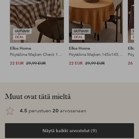
UUTUUS!
UUTUUS!
UU
DEAL
DEAL
DE
Ellos Home
Ellos Home
Ellos
Pöytäliina Majken Check 145x145 cm
Pöytäliina Majken 145x145 cm
Pöytä
22 EUR
29,99 EUR
22 EUR
29,99 EUR
26 E
Muut ovat tätä mieltä
4.5
perustuen
20
arvosanaan
Näytä kaikki arvostelut (9)