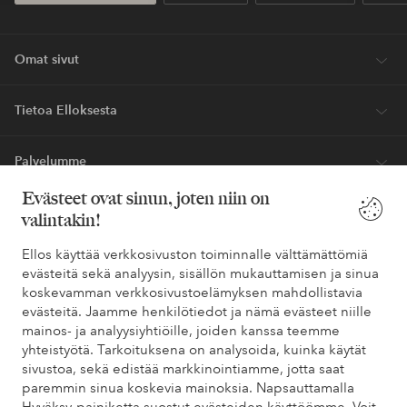
Omat sivut
Tietoa Elloksesta
Palvelumme
Evästeet ovat sinun, joten niin on
Ehdot
valintakin!
Ellos käyttää verkkosivuston toiminnalle välttämättömiä
Ystävät
evästeitä sekä analyysin, sisällön mukauttamisen ja sinua
koskevamman verkkosivustoelämyksen mahdollistavia
evästeitä. Jaamme henkilötiedot ja nämä evästeet niille
mainos- ja analyysiyhtiöille, joiden kanssa teemme
Turvalliset maksut – maksa nyt tai erissä
yhteistyötä. Tarkoituksena on analysoida, kuinka käytät
Haluatko tietää
lisää maksuvaihtoehdoistamme
?
sivustoa, sekä edistää markkinointiamme, jotta saat
paremmin sinua koskevia mainoksia. Napsauttamalla
elpy
elpy