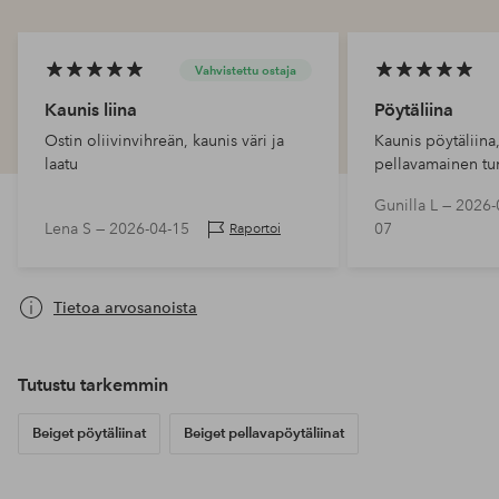
Vahvistettu ostaja
Kaunis liina
Pöytäliina
Ostin oliivinvihreän, kaunis väri ja
Kaunis pöytäliina
laatu
pellavamainen tu
Gunilla L —
2026-
Lena S —
2026-04-15
07
Raportoi
Tietoa arvosanoista
Tutustu tarkemmin
Beiget pöytäliinat
Beiget pellavapöytäliinat