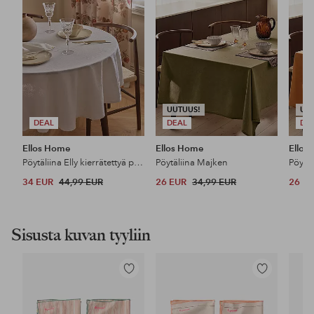
UUTUUS!
UU
DEAL
DEAL
DE
Ellos Home
Ellos Home
Ellos
Pöytäliina Elly kierrätettyä puoli pellavaa Ø 150 cm
Pöytäliina Majken
Pöytä
34 EUR
44,99 EUR
26 EUR
34,99 EUR
26 E
Sisusta kuvan tyyliin
Lisää
Lisää
suosikkeihin
suosikkeihin