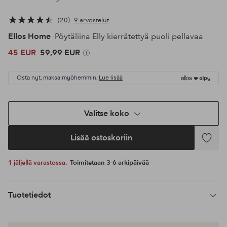
20
9 arvostelut
Ellos Home
Pöytäliina Elly kierrätettyä puoli pellavaa
45 EUR
59,99 EUR
Osta nyt, maksa myöhemmin.
Lue lisää
Valitse koko
Lisää ostoskoriin
Lisää
suosikke
1 jäljellä varastossa.
Toimitetaan 3-6 arkipäivää
Tuotetiedot