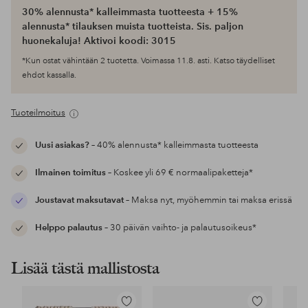
30% alennusta* kalleimmasta tuotteesta + 15%
alennusta* tilauksen muista tuotteista. Sis. paljon
huonekaluja! Aktivoi koodi: 3015
*Kun ostat vähintään 2 tuotetta. Voimassa 11.8. asti. Katso täydelliset
ehdot kassalla.
Tuoteilmoitus
Uusi asiakas?
– 40% alennusta* kalleimmasta tuotteesta
Ilmainen toimitus
– Koskee yli 69 € normaalipaketteja*
Joustavat maksutavat
– Maksa nyt, myöhemmin tai maksa erissä
Helppo palautus
– 30 päivän vaihto- ja palautusoikeus*
Lisää tästä mallistosta
Lisää
Lisää