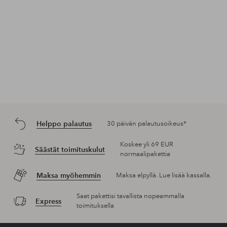
Helppo palautus
30 päivän palautusoikeus*
Koskee yli 69 EUR
Säästät toimituskulut
normaalipakettia
Maksa myöhemmin
Maksa elpyllä. Lue lisää kassalla.
Saat pakettisi tavallista nopeammalla
Express
toimituksella