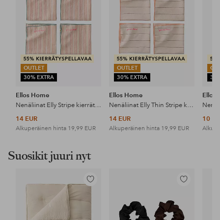
OUTLET
OUTLET
OU
30% EXTRA
30% EXTRA
30
Ellos Home
Ellos Home
Ellos
Nenäliinat Elly Stripe kierrätettyä puoli pellavaa 4 kpl
Nenäliinat Elly Thin Stripe kierrätettyä puoli pellavaa 4 kpl
14 EUR
14 EUR
10 E
Alkuperäinen hinta
19,99 EUR
Alkuperäinen hinta
19,99 EUR
Alkupe
Suosikit juuri nyt
Lisää
Lisää
suosikkeihin
suosikkeihin