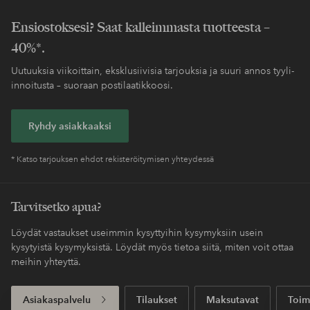
Ensiostoksesi? Saat kalleimmasta tuotteesta –
40%*.
Uutuuksia viikoittain, eksklusiivisia tarjouksia ja suuri annos tyyli-
innoitusta – suoraan postilaatikkoosi.
Ryhdy asiakkaaksi
* Katso tarjouksen ehdot rekisteröitymisen yhteydessä
Tarvitsetko apua?
Löydät vastaukset useimmin kysyttyihin kysymyksiin usein
kysytyistä kysymyksistä. Löydät myös tietoa siitä, miten voit ottaa
meihin yhteyttä.
Asiakaspalvelu
Tilaukset
Maksutavat
Toim