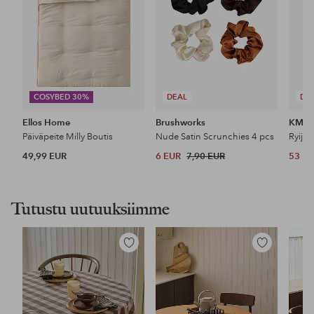
COSYBED 30%
DEAL
DE
Ellos Home
Brushworks
KM H
Päiväpeite Milly Boutis
Nude Satin Scrunchies 4 pcs
Ryijy
49,99 EUR
6 EUR
7,90 EUR
53 E
Tutustu uutuuksiimme
Lisää
Lisää
suosikkeihin
suosikkeihin