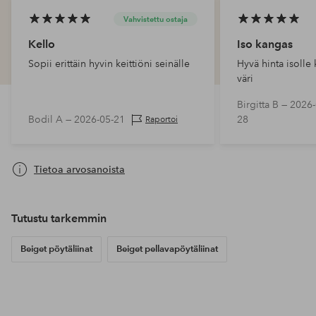
Vahvistettu ostaja
Kello
Iso kangas
Sopii erittäin hyvin keittiöni seinälle
Hyvä hinta isolle
väri
Birgitta B —
2026-
Bodil A —
2026-05-21
28
Raportoi
Tietoa arvosanoista
Tutustu tarkemmin
Beiget pöytäliinat
Beiget pellavapöytäliinat