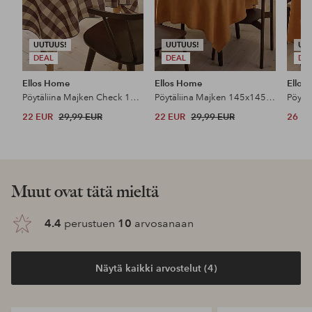
UUTUUS!
UUTUUS!
UU
DEAL
DEAL
DE
Ellos Home
Ellos Home
Ellos
Pöytäliina Majken Check 145x145 cm
Pöytäliina Majken 145x145 cm
Pöytä
22 EUR
29,99 EUR
22 EUR
29,99 EUR
26 E
Muut ovat tätä mieltä
4.4
perustuen
10
arvosanaan
Näytä kaikki arvostelut (4)