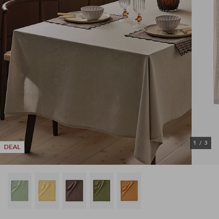
1
/
3
DEAL