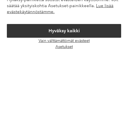
säätää yksityiskohtia Asetukset-painikkeella.
Lue lisää
Omat sivut
evästekäytännöstämme.
Tietoa Elloksesta
Hyväksy kaikki
Palvelumme
Vain välttämättömät evästeet
Avaa
Asetukset
chat-
Ehdot
laati
Ystävät
Turvalliset maksut – maksa nyt tai erissä
Haluatko tietää
lisää maksuvaihtoehdoistamme
?
elpy
elpy