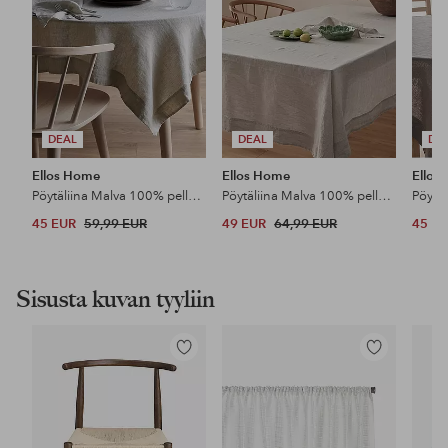
DEAL
DEAL
DE
Ellos Home
Ellos Home
Ellos
Pöytäliina Malva 100% pellavaa, 140x140 cm
Pöytäliina Malva 100% pellavaa
45 EUR
59,99 EUR
49 EUR
64,99 EUR
45 E
Sisusta kuvan tyyliin
Lisää
Lisää
suosikkeihin
suosikkeihin