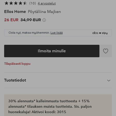
10
4 arvostelut
Ellos Home
Pöytäliina Majken
26 EUR
34,99 EUR
Osta nyt, maksa myöhemmin.
Lue lisää
Ilmoita minulle
Lisää
suosikke
Tilapäisesti loppu
Tuotetiedot
30% alennusta* kalleimmasta tuotteesta + 15%
alennusta* tilauksen muista tuotteista. Sis. paljon
huonekaluja! Aktivoi koodi: 3015