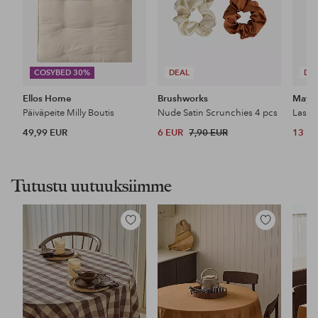
COSYBED 30%
DEAL
DE
Ellos Home
Brushworks
Maybe
Päiväpeite Milly Boutis
Nude Satin Scrunchies 4 pcs
49,99 EUR
6 EUR
7,90 EUR
13 E
Tutustu uutuuksiimme
Lisää
Lisää
suosikkeihin
suosikkeihin