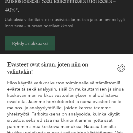
Ensiostoksesi? Saat kalleimmasta tuotteesta –
40%*.
Uutuuksia viikoittain, eksklusiivisia tarjouksia ja suuri annos tyyli-
innoitusta – suoraan postilaatikkoosi.
Ryhdy asiakkaaksi
* Katso tarjouksen ehdot rekisteröitymisen yhteydessä
Evästeet ovat sinun, joten niin on
valintakin!
Tarvitsetko apua?
Ellos käyttää verkkosivuston toiminnalle välttämättömiä
evästeitä sekä analyysin, sisällön mukauttamisen ja sinua
Löydät vastaukset useimmin kysyttyihin kysymyksiin usein
koskevamman verkkosivustoelämyksen mahdollistavia
kysytyistä kysymyksistä. Löydät myös tietoa siitä, miten voit ottaa
evästeitä. Jaamme henkilötiedot ja nämä evästeet niille
meihin yhteyttä.
mainos- ja analyysiyhtiöille, joiden kanssa teemme
yhteistyötä. Tarkoituksena on analysoida, kuinka käytät
Asiakaspalvelu
Tilaukset
Maksutavat
Toim
sivustoa, sekä edistää markkinointiamme, jotta saat
paremmin sinua koskevia mainoksia. Napsauttamalla
Hyväksy-painiketta suostut evästeiden käyttöömme. Voit