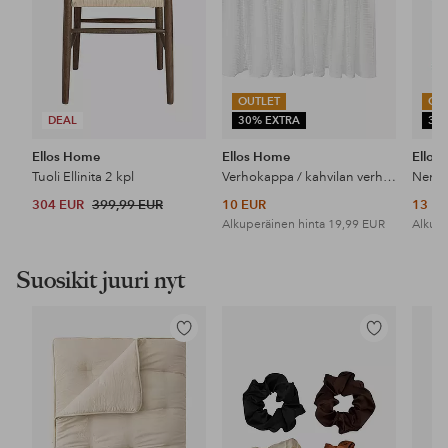
OUTLET
OU
DEAL
30% EXTRA
30
Ellos Home
Ellos Home
Ellos
Tuoli Ellinita 2 kpl
Verhokappa / kahvilan verho Edda
Nenäl
304 EUR
399,99 EUR
10 EUR
13 E
Alkuperäinen hinta
19,99 EUR
Alkupe
Suosikit juuri nyt
Lisää
Lisää
suosikkeihin
suosikkeihin