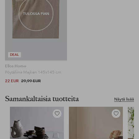
TULOSSA PIAN
DEAL
Ellos Home
Pöytäliina Majken 145x145 cm
22 EUR
29,99 EUR
Samankaltaisia tuotteita
Näytä lisää
Lisää
Lisää
suosikkeihin
suosikkeihin