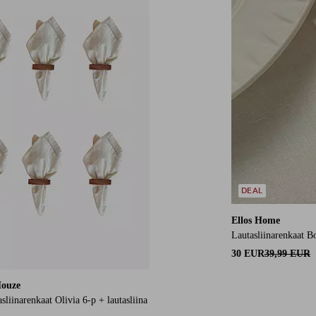
DEAL
Ellos Home
Lautasliinarenkaat B
30 EUR
39,99 EUR
Houze
asliinarenkaat Olivia 6-p + lautasliina