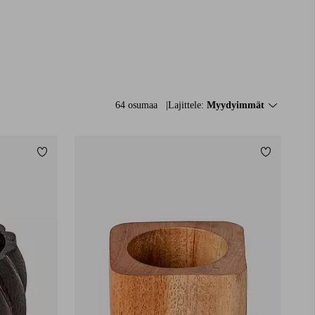
64 osumaa
Lajittele:
Myydyimmät
Lisää suosikkeihin
Lisää suos