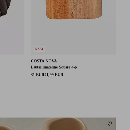
DEAL
COSTA NOVA
Lautasliinateline Square 4-p
31 EUR
41,99 EUR
Lisää suos