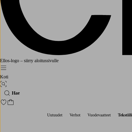
Ellos-logo – siirry aloitussivulle
Menu
Koti
Kuvahaku
Hae
Siirry merkittyihin suosikkituotteisiin
Siirry ostoskoriin
Uutuudet
Verhot
Vuodevaatteet
Tekstiili