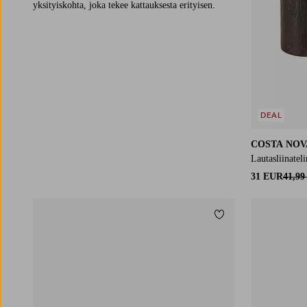
yksityiskohta, joka tekee kattauksesta erityisen.
DEAL
COSTA NOV
Lautasliinatel
31 EUR
41,9
Lisää suosikkeihin