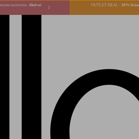
* tilauksen muista tuotteista.
Aktivoi
OUTLET DEAL -
30% lisäal