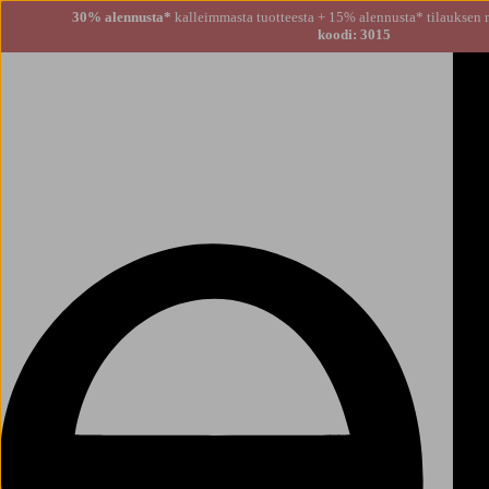
30% alennusta*
kalleimmasta tuotteesta + 15% alennusta
koodi: 3015