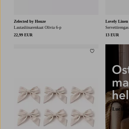
Zelected by Houze
Lovely Linen
Lautasliinarenkaat Olivia 6-p
Servettirengas
22,99 EUR
13 EUR
Lisää suosikkeihin
Lue lisä