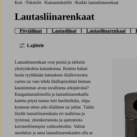
Koti
Tekstiilit
Kattaustekstiilit
Kaikki lautasliinarenkaat
Lautasliinarenkaat
Pöytäliinat
Lautasliinat
Lautasliinarenkaat
Lajittele
Lautasliinarenkaat ovat pieniä ja tärkeitä
yksityiskohtia kattauksessa. Kenties haluat
luoda tyylikkään kattauksen illallisvieraita
varten tai vain tehdä illallispöydästä hieman
kauniimman aivan tavallisena arkipäivänä?
Kangaslautasliinoilla ja lautasliinarenkailla
katettu pöytä tuntuu heti huolitellulta, olipa
kyseessä sitten arki-illallinen tai juhlat. Täältä
löydät lautasliinarenkaita eri malleissa ja
tyyleissä, yksinkertaisista ja ajattomista
koristeellisempiin vaihtoehtoihin. Valitse
suosikkisi ja anna lautasliinarenkaiden olla se