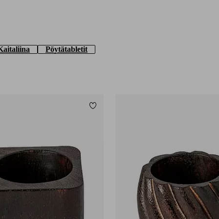
Kaitaliina
Pöytätabletit
Lisää suosikkeihin