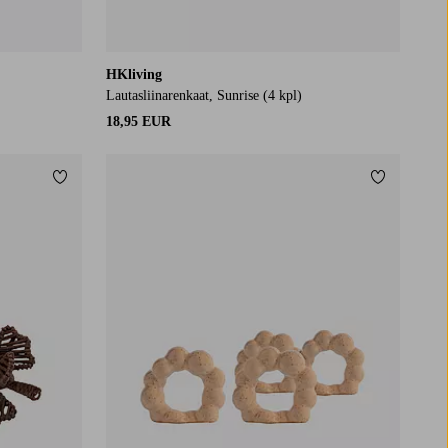
HKliving
Lautasliinarenkaat, Sunrise (4 kpl)
18,95 EUR
Lisää suosikkeihin
Lisää suos