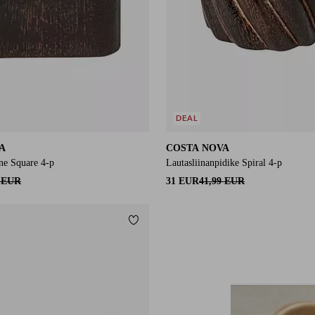
DEAL
A
COSTA NOVA
ine Square 4-p
Lautasliinanpidike Spiral 4-p
9 EUR
31 EUR
41,99 EUR
Lisää suosikkeihin