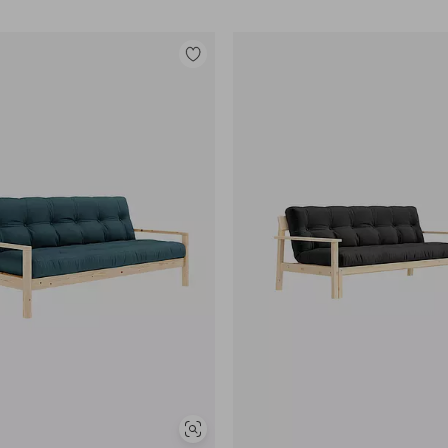
Lisää
suosikkeihin
Näytä