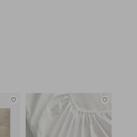
Lisää
Lisää
suosikkeihin
suosikkeihin