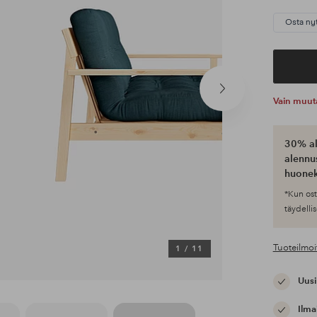
Osta ny
Seuraava
Vain muut
tuote
30% al
alennus
huonek
*Kun ost
täydellis
Tuoteilmoi
1
/
11
Uusi
Ilma