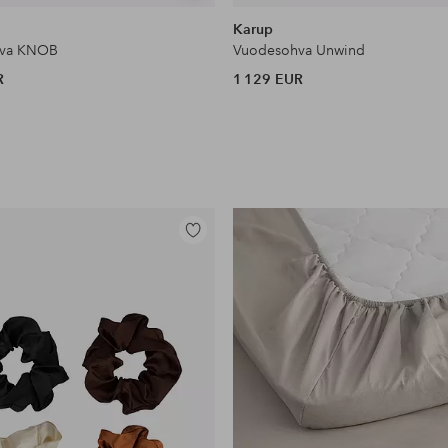
samankaltaisia
Karup
hva KNOB
Vuodesohva Unwind
R
1 129 EUR
Lisää
suosikkeihin