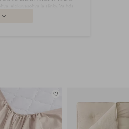
hva, elokuvasohva ja sänky. Vaihda
a, että kaikki futon-tuotteemme ovat
a koossa ja painossa.
Lisää
suosikkeihin