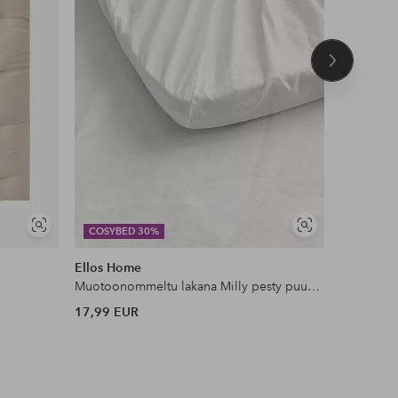
Seuraava
tuote
Näytä
Näytä
COSYBED 30%
COSYBE
samankaltaisia
samankaltaisia
Ellos Home
Staycatio
Muotoonommeltu lakana Milly pesty puuvilla
Reunusver
17,99 EUR
49,99 EU