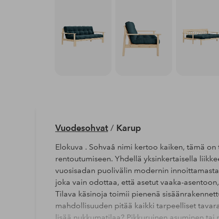
Vuodesohvat
/
Karup
Elokuva . Sohvaâ nimi kertoo kaiken, tämä on 
rentoutumiseen. Yhdellä yksinkertaisella liikke
vuosisadan puolivälin modernin innoittamasta
joka vain odottaa, että asetut vaaka-asentoon,
Tilava käsinoja toimii pienenä sisäänrakennett
mahdollisuuden pitää kaikki tarpeelliset tavara
lisää nukkumatilaa? Pikkuruinen asuminen tai 