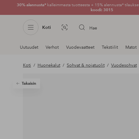
30% alennusta*
kalleimmasta tuotteesta + 15% alennusta* tilauksen
koodi: 3015
Koti
Hae
Kuvahaku
Navigointi
Uutuudet
Verhot
Vuodevaatteet
Tekstiilit
Matot
osastoilla
Koti
Huonekalut
Sohvat & nojatuolit
Vuodesohvat
Takaisin