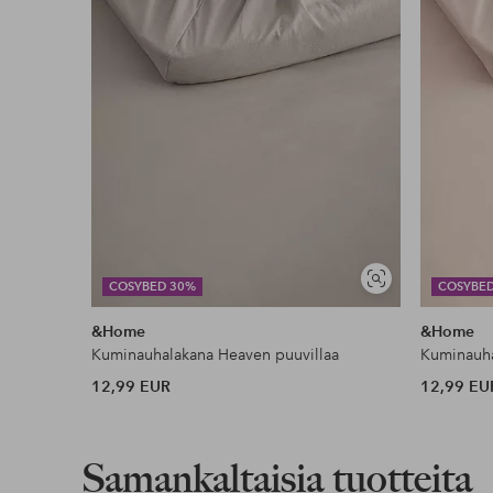
Ilmainen toimitus
Koskee yli 69 € normaalipaketteja
Lue lisää
Lasku & Tili
Edullisimmat maksutapamme
Näytä
COSYBED 30%
COSYBE
Lue lisää
samankaltaisia
&Home
&Home
Kuminauhalakana Heaven puuvillaa
Kuminauha
12,99 EUR
12,99 EU
Samankaltaisia tuotteita