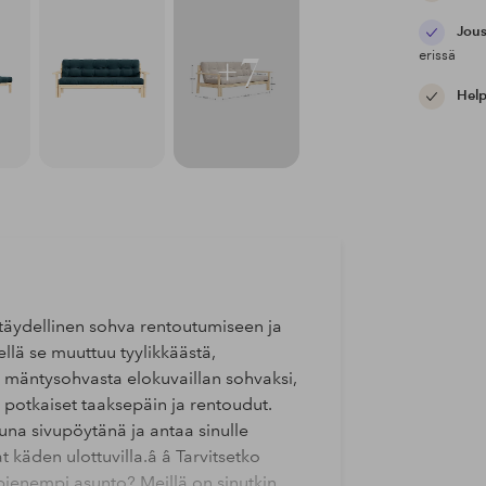
Jous
erissä
+7
Help
täydellinen sohva rentoutumiseen ja
ellä se muuttuu tyylikkäästä,
 mäntysohvasta elokuvaillan sohvaksi,
 potkaiset taaksepäin ja rentoudut.
una sivupöytänä ja antaa sinulle
t käden ulottuvilla.â â Tarvitsetko
pienempi asunto? Meillä on sinutkin