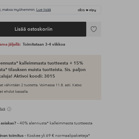
t, maksa myöhemmin.
Lue lisää
Lisää ostoskoriin
Lisää
suosikkeihin
ama jäljellä:
Toimitetaan 3-4 viikkoa
ennusta* kalleimmasta tuotteesta + 15%
ta* tilauksen muista tuotteista. Sis. paljon
aluja! Aktivoi koodi: 3015
at vähintään 2 tuotetta. Voimassa 11.8. asti. Katso
et ehdot kassalla.
tus
 asiakas?
– 40% alennusta* kalleimmasta tuotteesta
inen toimitus
– Koskee yli 69 € normaalipaketteja*