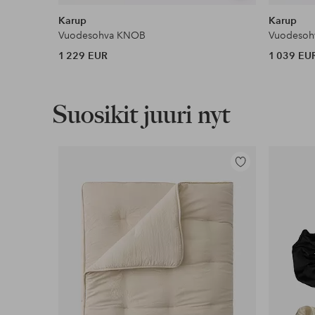
samankaltaisia
Karup
Karup
Vuodesohva KNOB
Vuodeso
1 229 EUR
1 039 EU
Suosikit juuri nyt
Lisää
suosikkeihin