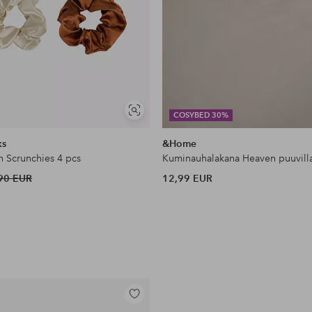
Näytä
COSYBED 30%
samankaltaisia
ks
&Home
n Scrunchies 4 pcs
Kuminauhalakana Heaven puuvill
90 EUR
12,99 EUR
Lisää