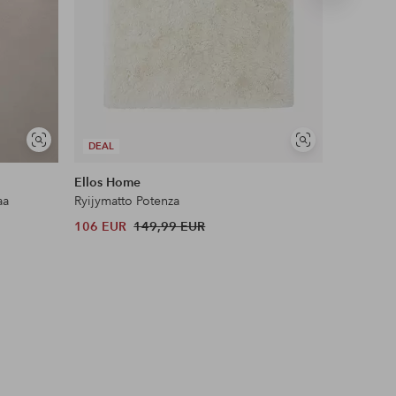
tuote
UUTUUS!
Näytä
Näytä
DEAL
DEAL
samankaltaisia
samankaltaisia
Ellos Home
Joelle
aa
Ryijymatto Potenza
Poimutettu
106 EUR
149,99 EUR
48 EUR