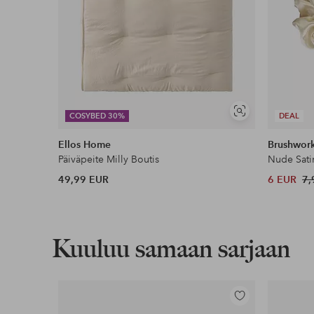
Näytä
COSYBED 30%
DEAL
samankaltaisia
Ellos Home
Brushwor
Päiväpeite Milly Boutis
Nude Sati
49,99 EUR
6 EUR
7,
Kuuluu samaan sarjaan
Lisää