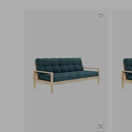
Lisää
suosikkeihin
Näytä