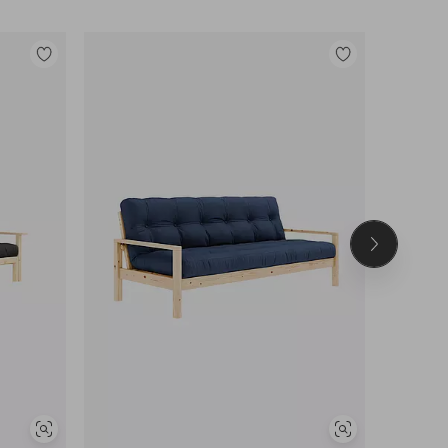
Lisää
Lisää
suosikkeihin
suosikkeihin
Seuraava
tuote
Näytä
Näytä