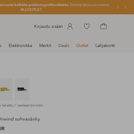
ennusta kaikista poistomyyntituotteista.
Ilmoita tarjousnumero:
Sulje
ALLOUTLET
Siirry
Kirjaudu sisään
merkittyihin
Siirry
suosikkituotteisiin
ostoskoriin
o
Elektronikka
Merkit
Deals
Outlet
Lahjakortti
s lakattu / vaaleansininen
nwind sohvasänky
UR