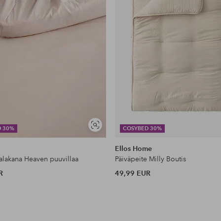
Näytä
D 30%
COSYBED 30%
samankaltaisia
Ellos Home
lakana Heaven puuvillaa
Päiväpeite Milly Boutis
R
49,99 EUR