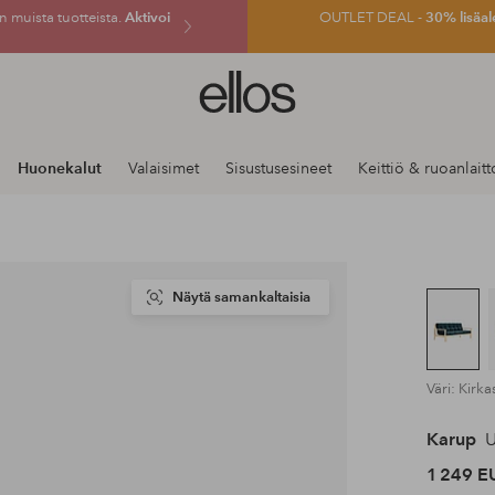
 muista tuotteista.
Aktivoi
OUTLET DEAL -
30% lisäal
Ellos-
logo
–
siirry
Huonekalut
Valaisimet
Sisustusesineet
Keittiö & ruoanlaitt
aloitussivulle
Näytä samankaltaisia
Väri: Kirka
Karup
U
1 249 E