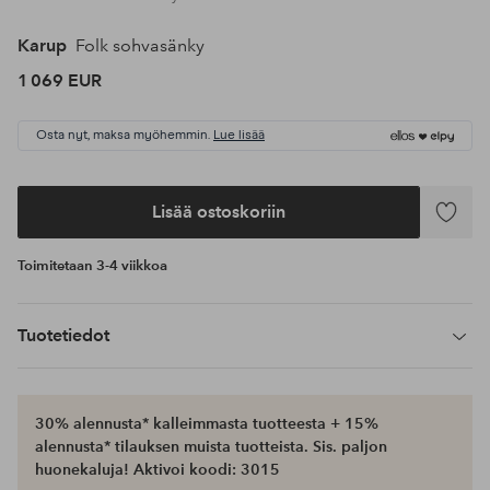
Karup
Folk sohvasänky
1 069 EUR
Osta nyt, maksa myöhemmin.
Lue lisää
Lisää ostoskoriin
Lisää
suosikke
Toimitetaan 3-4 viikkoa
Tuotetiedot
30% alennusta* kalleimmasta tuotteesta + 15%
alennusta* tilauksen muista tuotteista. Sis. paljon
huonekaluja! Aktivoi koodi: 3015