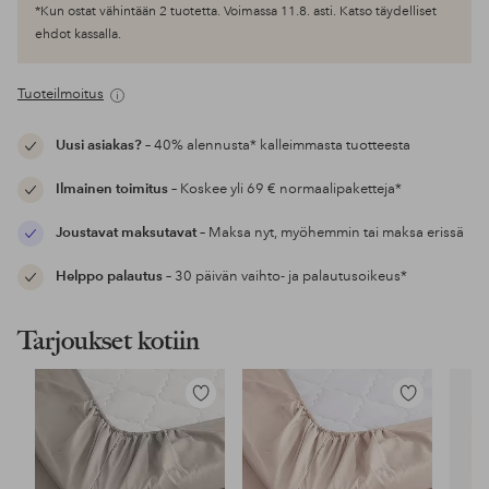
*Kun ostat vähintään 2 tuotetta. Voimassa 11.8. asti. Katso täydelliset
ehdot kassalla.
Tuoteilmoitus
Uusi asiakas?
– 40% alennusta* kalleimmasta tuotteesta
Ilmainen toimitus
– Koskee yli 69 € normaalipaketteja*
Joustavat maksutavat
– Maksa nyt, myöhemmin tai maksa erissä
Helppo palautus
– 30 päivän vaihto- ja palautusoikeus*
Tarjoukset kotiin
Lisää
Lisää
suosikkeihin
suosikkeihin