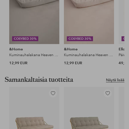
COSYBED 30%
COSYBED 30%
CO
&Home
&Home
Ellos
Kuminauhalakana Heaven puuvillaa
Kuminauhalakana Heaven puuvillaa
Päiväp
12,99 EUR
12,99 EUR
49,99
Samankaltaisia tuotteita
Näytä lisää
Lisää
Lisää
suosikkeihin
suosikkeihin