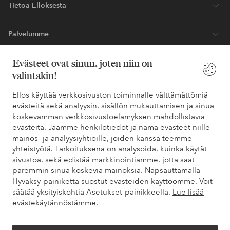
Tietoa Elloksesta
Palvelumme
Evästeet ovat sinun, joten niin on
Ehdot
valintakin!
Ystävät
Ellos käyttää verkkosivuston toiminnalle välttämättömiä
evästeitä sekä analyysin, sisällön mukauttamisen ja sinua
koskevamman verkkosivustoelämyksen mahdollistavia
evästeitä. Jaamme henkilötiedot ja nämä evästeet niille
Turvalliset maksut – maksa nyt tai erissä
mainos- ja analyysiyhtiöille, joiden kanssa teemme
yhteistyötä. Tarkoituksena on analysoida, kuinka käytät
Haluatko tietää
lisää maksuvaihtoehdoistamme
?
sivustoa, sekä edistää markkinointiamme, jotta saat
elpy
elpy
paremmin sinua koskevia mainoksia. Napsauttamalla
Hyväksy-painiketta suostut evästeiden käyttöömme. Voit
säätää yksityiskohtia Asetukset-painikkeella.
Lue lisää
evästekäytännöstämme.
Suomi - Valitse maa