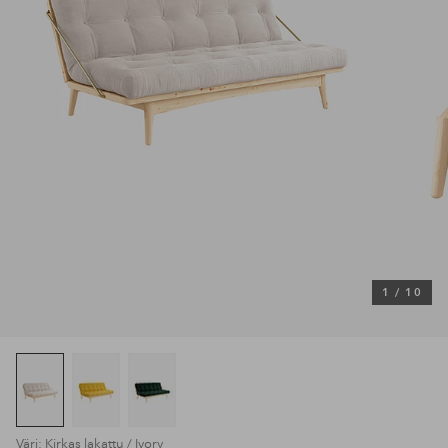
1
/
10
Väri: Kirkas lakattu / Ivory