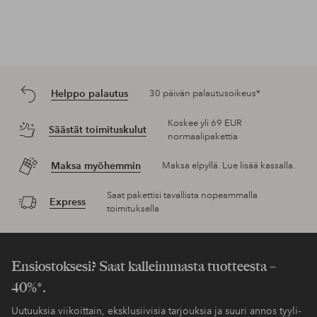
Helppo palautus
30 päivän palautusoikeus*
Koskee yli 69 EUR
Säästät toimituskulut
normaalipakettia
Maksa myöhemmin
Maksa elpyllä. Lue lisää kassalla.
Saat pakettisi tavallista nopeammalla
Express
toimituksella
Ensiostoksesi? Saat kalleimmasta tuotteesta –
40%*.
Uutuuksia viikoittain, eksklusiivisia tarjouksia ja suuri annos tyyli-