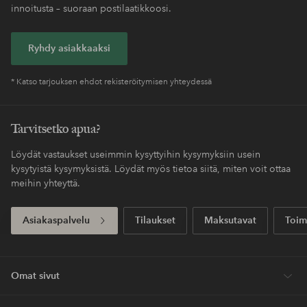
innoitusta – suoraan postilaatikkoosi.
Ryhdy asiakkaaksi
* Katso tarjouksen ehdot rekisteröitymisen yhteydessä
Tarvitsetko apua?
Löydät vastaukset useimmin kysyttyihin kysymyksiin usein
kysytyistä kysymyksistä. Löydät myös tietoa siitä, miten voit ottaa
meihin yhteyttä.
Asiakaspalvelu
Tilaukset
Maksutavat
Toim
Omat sivut