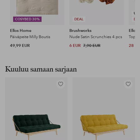
UU
COSYBED 30%
DEAL
DE
Ellos Home
Brushworks
Ellos 
Päiväpeite Milly Boutis
Nude Satin Scrunchies 4 pcs
Top P
49,99 EUR
6 EUR
7,90 EUR
28 E
Kuuluu samaan sarjaan
Lisää
Lisää
suosikkeihin
suosikke