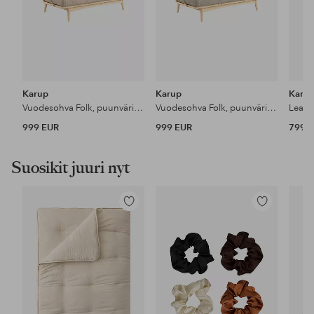
Karup
Karup
Karu
Vuodesohva Folk, puunvärinen runko
Vuodesohva Folk, puunvärinen runko
Lean 
999 EUR
999 EUR
799 
Suosikit juuri nyt
Lisää
Lisää
suosikkeihin
suosikkeihin