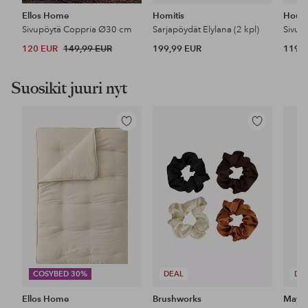
Ellos Home
Homitis
House
Sivupöytä Coppria Ø30 cm
Sarjapöydät Elylana (2 kpl)
Sivup
120 EUR
149,99 EUR
199,99 EUR
119,9
Suosikit juuri nyt
Lisää
Lisää
suosikkeihin
suosikkeihin
COSYBED 30%
DEAL
DE
Ellos Home
Brushworks
Maybe