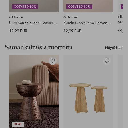
COSYBED 30%
COSYBED 30%
CO
&Home
&Home
Ellos
Kuminauhalakana Heaven puuvillaa
Kuminauhalakana Heaven puuvillaa
Päiväp
12,99 EUR
12,99 EUR
49,99
Samankaltaisia tuotteita
Näytä lisää
Lisää
Lisää
suosikkeihin
suosikkeihin
DEAL