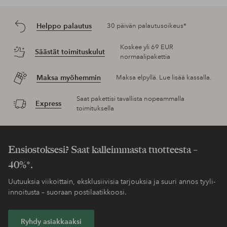
Helppo palautus
30 päivän palautusoikeus*
Koskee yli 69 EUR
Säästät toimituskulut
normaalipakettia
Maksa myöhemmin
Maksa elpyllä. Lue lisää kassalla.
Saat pakettisi tavallista nopeammalla
Express
toimituksella
Ensiostoksesi? Saat kalleimmasta tuotteesta –
40%*.
Uutuuksia viikoittain, eksklusiivisia tarjouksia ja suuri annos tyyli-
innoitusta – suoraan postilaatikkoosi.
Ryhdy asiakkaaksi