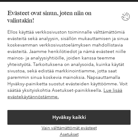
Evästeet ovat sinun, joten niin on
Ehdot
valintakin!
Ystävät
Ellos käyttää verkkosivuston toiminnalle välttämättömiä
evästeitä sekä analyysin, sisällön mukauttamisen ja sinua
koskevamman verkkosivustoelämyksen mahdollistavia
evästeitä. Jaamme henkilötiedot ja nämä evästeet niille
Turvalliset maksut – maksa nyt tai erissä
mainos- ja analyysiyhtiöille, joiden kanssa teemme
yhteistyötä. Tarkoituksena on analysoida, kuinka käytät
Haluatko tietää
lisää maksuvaihtoehdoistamme
?
sivustoa, sekä edistää markkinointiamme, jotta saat
elpy
elpy
paremmin sinua koskevia mainoksia. Napsauttamalla
Hyväksy-painiketta suostut evästeiden käyttöömme. Voit
säätää yksityiskohtia Asetukset-painikkeella.
Lue lisää
evästekäytännöstämme.
Suomi - Valitse maa
Hyväksy kaikki
Facebook
Instagram
Pinterest
Youtube
Vain välttämättömät evästeet
Avaa
Asetukset