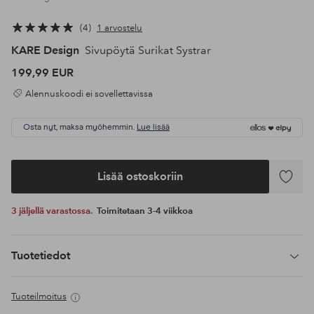
4
1 arvostelu
KARE Design
Sivupöytä Surikat Systrar
199,99 EUR
Alennuskoodi ei sovellettavissa
Osta nyt, maksa myöhemmin.
Lue lisää
Lisää ostoskoriin
Lisää
suosikke
3 jäljellä varastossa.
Toimitetaan 3-4 viikkoa
Tuotetiedot
Tuoteilmoitus