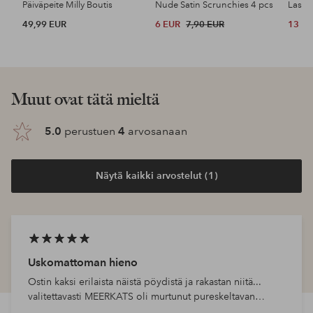
Päiväpeite Milly Boutis
Nude Satin Scrunchies 4 pcs
49,99 EUR
6 EUR
7,90 EUR
13 E
Muut ovat tätä mieltä
5.0
perustuen
4
arvosanaan
Näytä kaikki arvostelut (1)
Uskomattoman hieno
Ostin kaksi erilaista näistä pöydistä ja rakastan niitä...
valitettavasti MEERKATS oli murtunut pureskeltavan
välillä, mutta sitä mainostetaan..