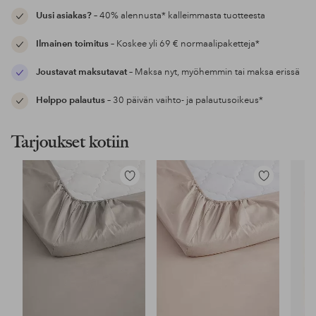
Uusi asiakas?
– 40% alennusta* kalleimmasta tuotteesta
Ilmainen toimitus
– Koskee yli 69 € normaalipaketteja*
Joustavat maksutavat
– Maksa nyt, myöhemmin tai maksa erissä
Helppo palautus
– 30 päivän vaihto- ja palautusoikeus*
Tarjoukset kotiin
Lisää
Lisää
suosikkeihin
suosikkeihin