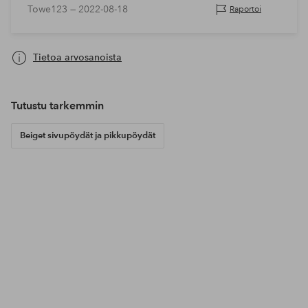
Towe123 —
2022-08-18
Raportoi
Tietoa arvosanoista
Tutustu tarkemmin
Beiget sivupöydät ja pikkupöydät