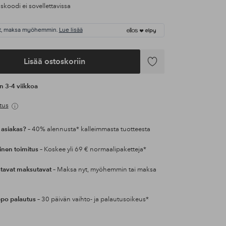
koodi ei sovellettavissa
t, maksa myöhemmin.
Lue lisää
Lisää ostoskoriin
Lisää
suosikkeihin
an 3-4 viikkoa
tus
 asiakas?
– 40% alennusta* kalleimmasta tuotteesta
inen toimitus
– Koskee yli 69 € normaalipaketteja*
tavat maksutavat
– Maksa nyt, myöhemmin tai maksa
po palautus
– 30 päivän vaihto- ja palautusoikeus*