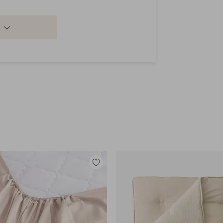
Lisää
suosikkeihin