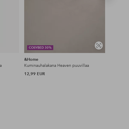
tuote
DEAL
Näytä
COSYBED 30%
JESSICA 
samankaltaisia
&Home
Ellos Col
a
Kuminauhalakana Heaven puuvillaa
Toppi Kiw
12,99 EUR
35 EUR