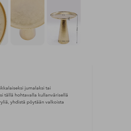
ikkalaiseksi jumalaksi tai
si tällä hohtavalla kullanvärisellä
yyliä, yhdistä pöytään valkoista