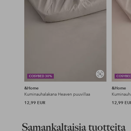
Edullisimmat maksutapamme
Lue lisää
Näytä
COSYBED 30%
COSYBE
samankaltaisia
&Home
&Home
Kuminauhalakana Heaven puuvillaa
Kuminauha
12,99 EUR
12,99 EU
Samankaltaisia tuotteita