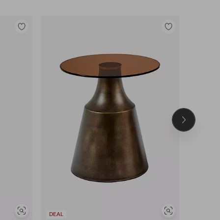
Lisää
Lisää
suosikkeihin
suosikkeihin
Seuraava
tuote
Näytä
Näytä
DEAL