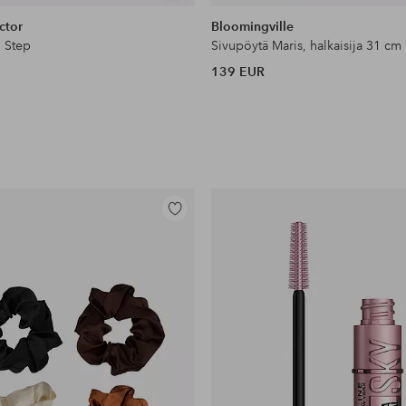
samankaltaisia
ctor
Bloomingville
, Step
Sivupöytä Maris, halkaisija 31 cm
139 EUR
Lisää
suosikkeihin