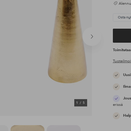
Alennus
Osta ny
Seuraava
tuote
Toimiteta
Tuoteilmoi
Uusi
Ilma
Jous
1
/
5
erissä
Help