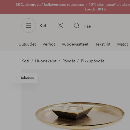
30% alennusta*
kalleimmasta tuotteesta + 15% alennusta* tilauksen
koodi: 3015
Koti
Hae
Kuvahaku
Navigointi
Uutuudet
Verhot
Vuodevaatteet
Tekstiilit
Matot
osastoilla
Koti
Huonekalut
Pöydät
Pikkupöydät
Takaisin