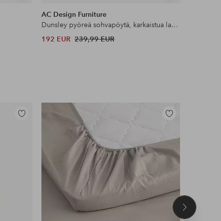
samankaltaisia
samankaltaisia
AC Design Furniture
Furniture
Dunsley pyöreä sohvapöytä, karkaistua lasia, pylväsjalusta, Ø45x47 cm
Sohvapöyt
192 EUR
239,99 EUR
299,99 
Lisää
Lisää
suosikkeihin
suosikkeihin
Seuraava