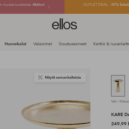
 muista tuotteista.
Aktivoi
OUTLET DEAL -
30% lisäal
Ellos-
logo
–
siirry
Huonekalut
Valaisimet
Sisustusesineet
Keittiö & ruoanlaitt
aloitussivulle
Näytä samankaltaisia
Väri: Mess
KARE De
249,99 