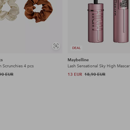
Näytä
DEAL
samankaltaisia
ks
Maybelline
n Scrunchies 4 pcs
Lash Sensational Sky High Mascar
90 EUR
13 EUR
18,90 EUR