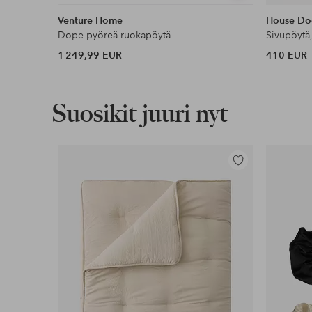
samankaltaisia
Venture Home
House Do
Dope pyöreä ruokapöytä
Sivupöytä
1 249,99 EUR
410 EUR
Suosikit juuri nyt
Lisää
suosikkeihin