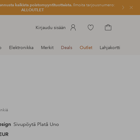
ennusta kaikista poistomyyntituotteista.
Ilmoita tarjousnumero:
Sulje
ALLOUTLET
Siirry
Kirjaudu sisään
merkittyihin
Siirry
suosikkituotteisiin
ostoskoriin
o
Elektronikka
Merkit
Deals
Outlet
Lahjakortti
inkiä
sign
Sivupöytä Platå Uno
EUR