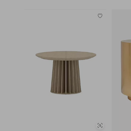
Lisää
suosikkeihin
Näytä