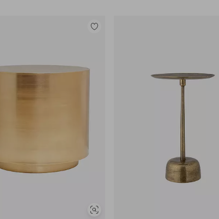
Lisää
suosikkeihin
Näytä