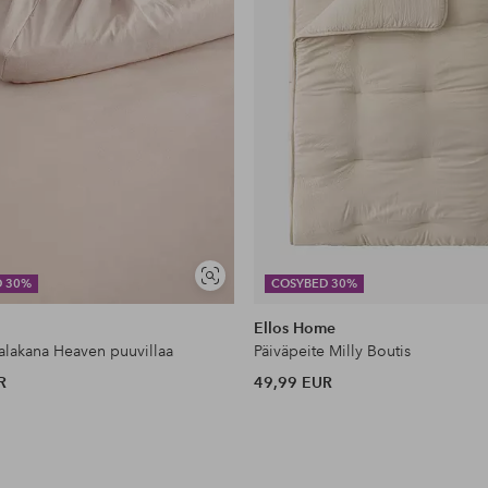
Näytä
D 30%
COSYBED 30%
samankaltaisia
Ellos Home
lakana Heaven puuvillaa
Päiväpeite Milly Boutis
R
49,99 EUR