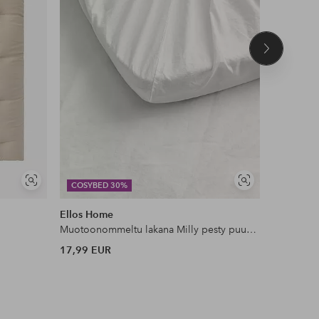
Seuraava
tuote
Näytä
Näytä
COSYBED 30%
COSYBE
samankaltaisia
samankaltaisia
Ellos Home
Staycatio
Muotoonommeltu lakana Milly pesty puuvilla
Reunusver
17,99 EUR
49,99 EU