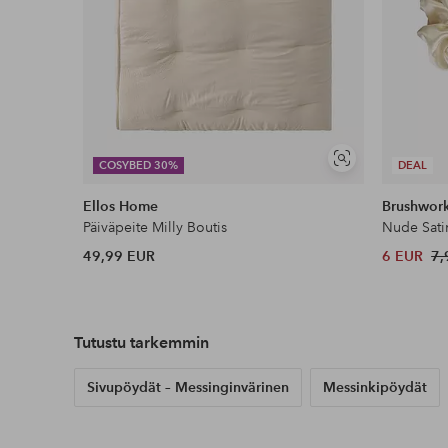
Näytä
COSYBED 30%
DEAL
samankaltaisia
Ellos Home
Brushwor
Päiväpeite Milly Boutis
Nude Sati
49,99 EUR
6 EUR
7,
Tutustu tarkemmin
Sivupöydät – Messinginvärinen
Messinkipöydät