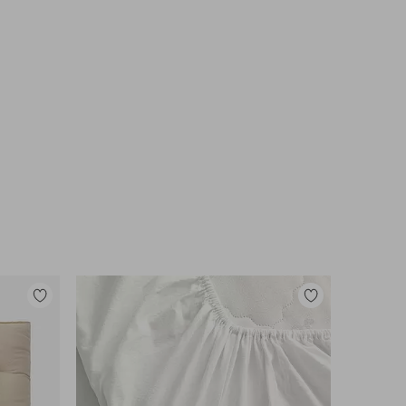
Lisää
Lisää
suosikkeihin
suosikkeihin