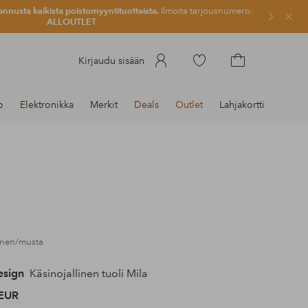
ennusta kaikista poistomyyntituotteista.
Ilmoita tarjousnumero:
Sulje
ALLOUTLET
Siirry
Kirjaudu sisään
merkittyihin
Siirry
suosikkituotteisiin
ostoskoriin
o
Elektronikka
Merkit
Deals
Outlet
Lahjakortti
ainen/musta
sign
Käsinojallinen tuoli Mila
EUR