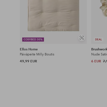
Näytä
COSYBED 30%
DEAL
samankaltaisia
Ellos Home
Brushwor
Päiväpeite Milly Boutis
Nude Sati
49,99 EUR
6 EUR
7,