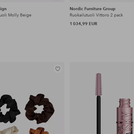
samankaltaisia
ign
Nordic Furniture Group
uoli Molly Beige
Ruokailutuoli Vittoro 2 pack
1 034,99 EUR
Lisää
suosikkeihin