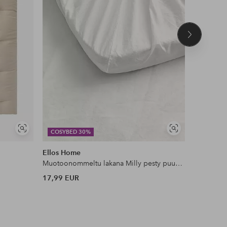
Seuraava
tuote
Näytä
Näytä
COSYBED 30%
COSYBE
samankaltaisia
samankaltaisia
Ellos Home
Staycatio
Muotoonommeltu lakana Milly pesty puuvilla
Reunusver
17,99 EUR
49,99 EU