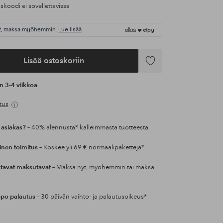
koodi ei sovellettavissa
t, maksa myöhemmin.
Lue lisää
Lisää ostoskoriin
Lisää
suosikkeihin
an 3-4 viikkoa
tus
 asiakas?
– 40% alennusta* kalleimmasta tuotteesta
inen toimitus
– Koskee yli 69 € normaalipaketteja*
tavat maksutavat
– Maksa nyt, myöhemmin tai maksa
po palautus
– 30 päivän vaihto- ja palautusoikeus*