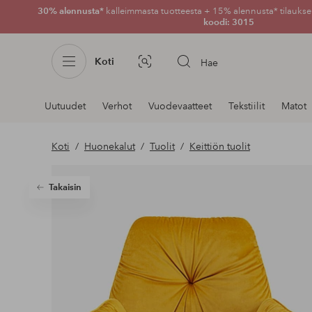
30% alennusta*
kalleimmasta tuotteesta + 15% alennusta* tilauksen
koodi: 3015
Koti
Hae
Kuvahaku
Navigointi
Uutuudet
Verhot
Vuodevaatteet
Tekstiilit
Matot
osastoilla
Koti
Huonekalut
Tuolit
Keittiön tuolit
Takaisin