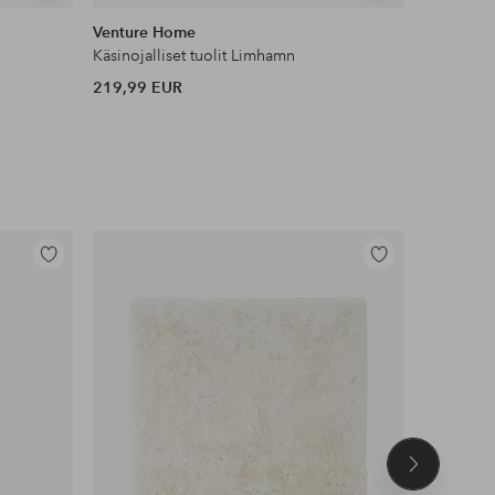
samankaltaisia
samankaltaisia
Venture Home
WOOOD
Käsinojalliset tuolit Limhamn
Nojatuoli
219,99 EUR
320 EUR
Lisää
Lisää
suosikkeihin
suosikkeihin
Seuraava