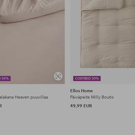
Näytä
D 30%
COSYBED 30%
samankaltaisia
Ellos Home
lakana Heaven puuvillaa
Päiväpeite Milly Boutis
R
49,99 EUR