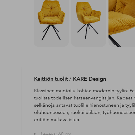
Keittiön tuolit
/
KARE Design
Klassinen muotoilu kohtaa modernin tyylin: P
tuolista todellisen katseenvangitsijan. Kapeat mu
selkänoja antavat tuolille hienostuneen ja tyyl
olohuoneeseen, ruokailutilaan, työhuoneeseen -
erittäin mukava istua.
Leveys: 60 cm