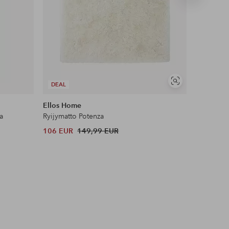
tuote
UUTUUS!
Näytä
DEAL
DEAL
samankaltaisia
Ellos Home
Ellos Ho
a
Ryijymatto Potenza
Sivupöyt
106 EUR
149,99 EUR
224 EUR