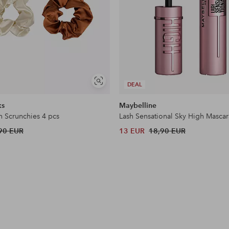
Näytä
DEAL
samankaltaisia
ks
Maybelline
n Scrunchies 4 pcs
Lash Sensational Sky High Mascar
90 EUR
13 EUR
18,90 EUR