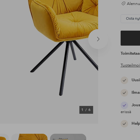
Alennus
Osta ny
Seuraava
tuote
Toimiteta
Tuoteilmoi
Uusi
Ilma
Jous
1
/
6
erissä
Help