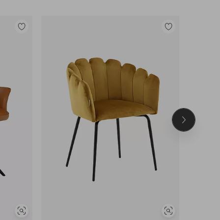
Lisää
Lisää
suosikkeihin
suosikkeihin
Seuraava
tuote
Näytä
Näytä
DEAL