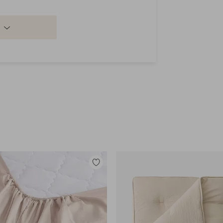
Lisää
suosikkeihin