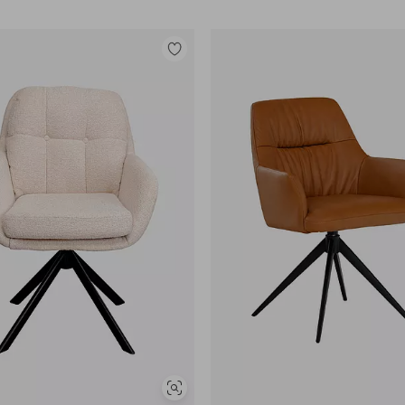
Lisää
suosikkeihin
Näytä