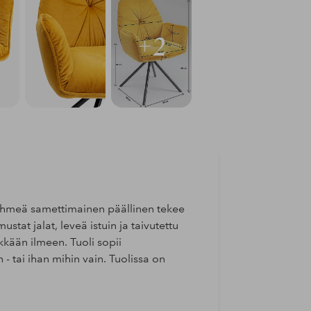
+2
ehmeä samettimainen päällinen tekee
stat jalat, leveä istuin ja taivutettu
ikkään ilmeen. Tuoli sopii
 tai ihan mihin vain. Tuolissa on