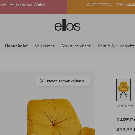
 muista tuotteista.
Aktivoi
OUTLET DEAL -
30% lisäal
Ellos-
logo
–
siirry
Huonekalut
Valaisimet
Sisustusesineet
Keittiö & ruoanlaitt
aloitussivulle
Näytä samankaltaisia
Väri: Kelt
KARE De
349,99 