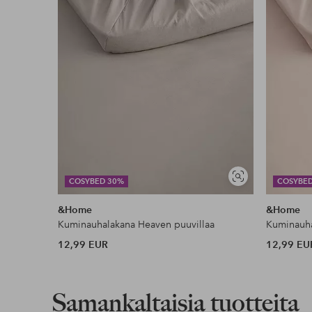
Lasku & Tili
Edullisimmat maksutapamme
Lue lisää
Näytä
COSYBED 30%
COSYBE
samankaltaisia
&Home
&Home
Kuminauhalakana Heaven puuvillaa
Kuminauha
12,99 EUR
12,99 EU
Samankaltaisia tuotteita