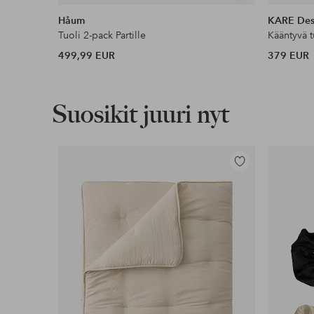
samankaltaisia
Håum
KARE Des
Tuoli 2-pack Partille
Kääntyvä t
499,99 EUR
379 EUR
Suosikit juuri nyt
Lisää
suosikkeihin