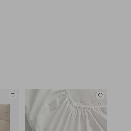
Lisää
Lisää
suosikkeihin
suosikkeihin