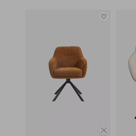
Lisää
suosikkeihin
Näytä