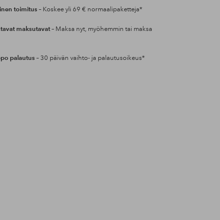
inen toimitus
– Koskee yli 69 € normaalipaketteja*
tavat maksutavat
– Maksa nyt, myöhemmin tai maksa
po palautus
– 30 päivän vaihto- ja palautusoikeus*