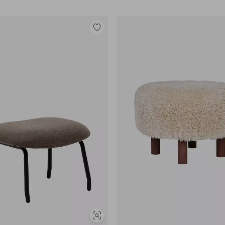
Lisää
suosikkeihin
Näytä