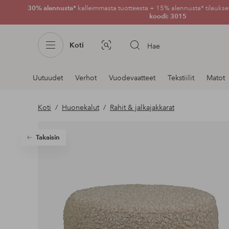
30% alennusta*
kalleimmasta tuotteesta + 15% alennusta* tilauksen
koodi: 3015
Koti
Hae
Kuvahaku
Navigointi
Uutuudet
Verhot
Vuodevaatteet
Tekstiilit
Matot
osastoilla
Koti
Huonekalut
Rahit & jalkajakkarat
Takaisin