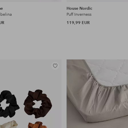
samankaltaisia
me
House Nordic
 belina
Puff Inverness
UR
119,99 EUR
Lisää
suosikkeihin