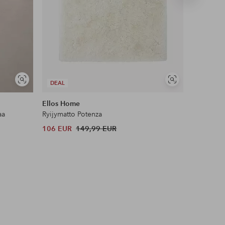
tuote
UUTUUS!
Näytä
Näytä
DEAL
DEAL
samankaltaisia
samankaltaisia
Ellos Home
Name it
aa
Ryijymatto Potenza
Leggingsi
106 EUR
149,99 EUR
12 EUR