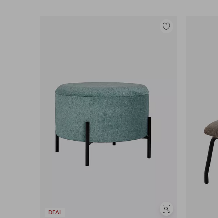
Lisää
suosikkeihin
Näytä
DEAL