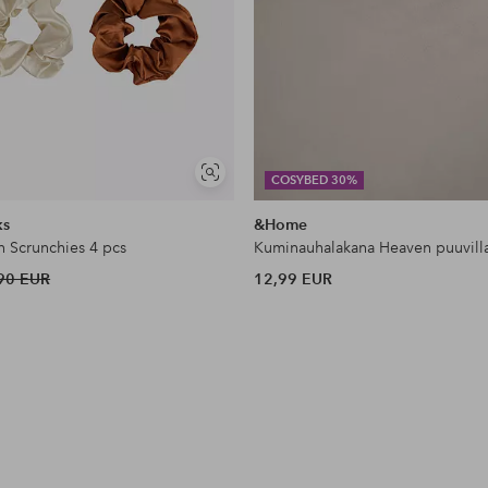
Näytä
COSYBED 30%
samankaltaisia
ks
&Home
n Scrunchies 4 pcs
Kuminauhalakana Heaven puuvill
90 EUR
12,99 EUR