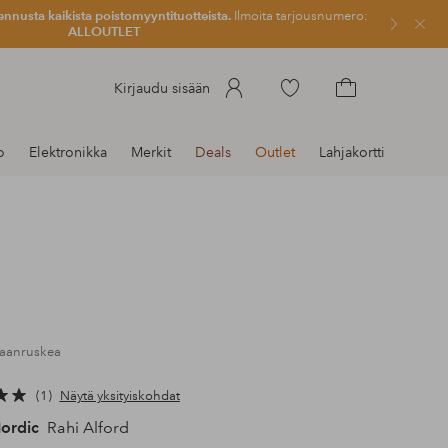
ennusta kaikista poistomyyntituotteista.
Ilmoita tarjousnumero:
Sulje
ALLOUTLET
Siirry
Kirjaudu sisään
merkittyihin
Siirry
suosikkituotteisiin
ostoskoriin
o
Elektronikka
Merkit
Deals
Outlet
Lahjakortti
maanruskea
1
Näytä yksityiskohdat
ordic
Rahi Alford