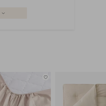
Lisää
suosikkeihin