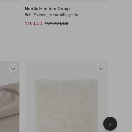
samankaltaisia
samankaltaisia
Nordic Furniture Group
House No
Rahi Syssna, jossa säilytystila
Jakkara G
170 EUR
199,99 EUR
87,99 EU
Lisää
Lisää
suosikkeihin
suosikkeihin
Seuraava