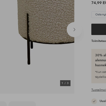
74,99 E
Osta ny
Seuraava
tuote
Toimiteta
30% al
alennus
huonek
*Kun ost
täydellis
1
/
3
Tuoteilmoi
Uusi