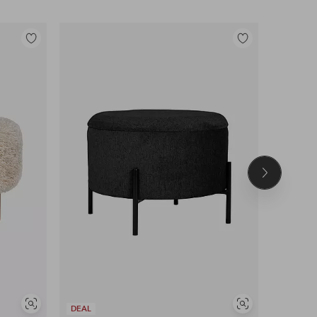
Lisää
Lisää
suosikkeihin
suosikkeihin
Seuraava
tuote
Näytä
Näytä
DEAL