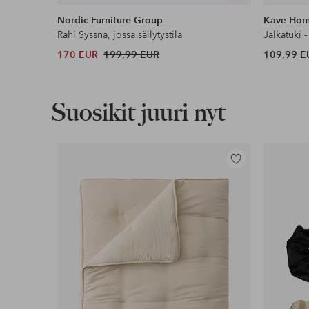
samankaltaisia
Nordic Furniture Group
Kave Ho
Rahi Syssna, jossa säilytystila
Jalkatuki -
170 EUR
199,99 EUR
109,99 E
Suosikit juuri nyt
Lisää
suosikkeihin