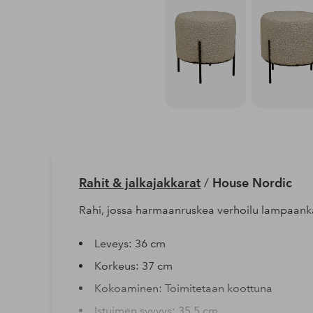
Rahit & jalkajakkarat
/
House Nordic
Rahi, jossa harmaanruskea verhoilu lampaanka
Leveys: 36 cm
Korkeus: 37 cm
Kokoaminen: Toimitetaan koottuna
Istuimen syvyys: 35.5 cm