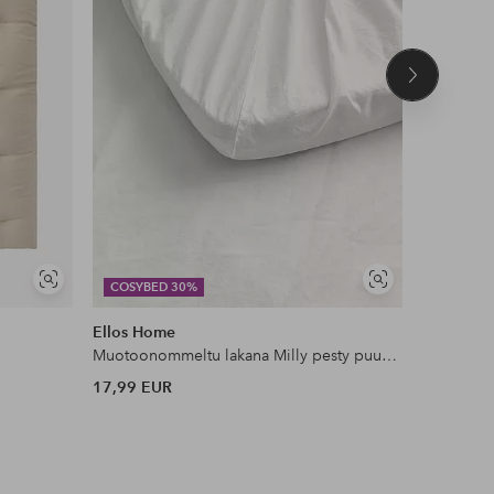
Seuraava
tuote
Näytä
Näytä
COSYBED 30%
COSYBE
samankaltaisia
samankaltaisia
Ellos Home
Staycatio
Muotoonommeltu lakana Milly pesty puuvilla
Reunusver
17,99 EUR
49,99 EU