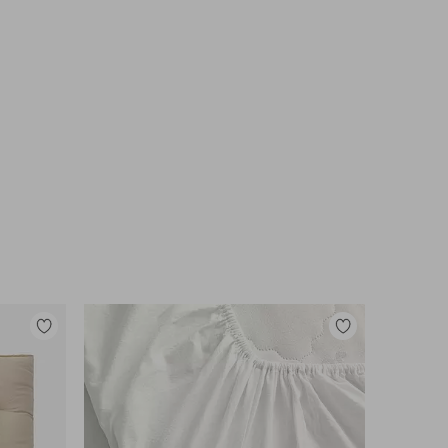
Lisää
Lisää
suosikkeihin
suosikkeihin