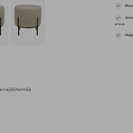
Ilma
Jous
erissä
Help
rvajäljitelmää.