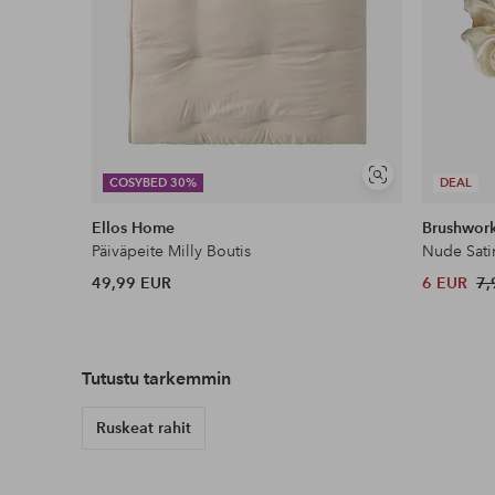
Näytä
COSYBED 30%
DEAL
samankaltaisia
Ellos Home
Brushwor
Päiväpeite Milly Boutis
Nude Sati
49,99 EUR
6 EUR
7,
Tutustu tarkemmin
Ruskeat rahit