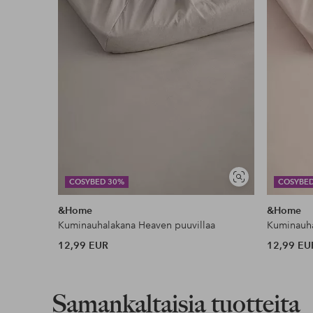
Näytä
COSYBED 30%
COSYBE
samankaltaisia
&Home
&Home
Kuminauhalakana Heaven puuvillaa
Kuminauha
12,99 EUR
12,99 EU
Samankaltaisia tuotteita