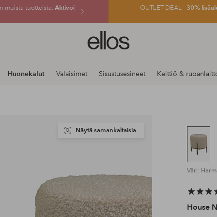
 muista tuotteista.
Aktivoi
OUTLET DEAL -
30% lisäal
Ellos-
logo
–
siirry
Huonekalut
Valaisimet
Sisustusesineet
Keittiö & ruoanlaitt
aloitussivulle
Näytä samankaltaisia
Väri: Har
House N