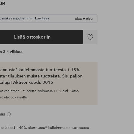
UR
t, maksa myöhemmin.
Lue lisää
Lisää ostoskoriin
Lisää
suosikkeihin
an 3-4 viikkoa
ennusta* kalleimmasta tuotteesta + 15%
ta* tilauksen muista tuotteista. Sis. paljon
aluja! Aktivoi koodi: 3015
at vähintään 2 tuotetta. Voimassa 11.8. asti. Katso
et ehdot kassalla.
tus
 asiakas?
– 40% alennusta* kalleimmasta tuotteesta