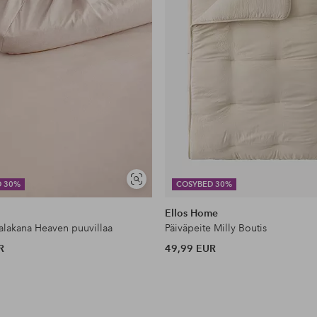
Näytä
D 30%
COSYBED 30%
samankaltaisia
Ellos Home
lakana Heaven puuvillaa
Päiväpeite Milly Boutis
R
49,99 EUR