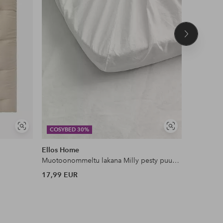
Seuraava
tuote
Näytä
Näytä
COSYBED 30%
COSYBE
samankaltaisia
samankaltaisia
Ellos Home
Staycatio
Muotoonommeltu lakana Milly pesty puuvilla
Reunusver
17,99 EUR
49,99 EU