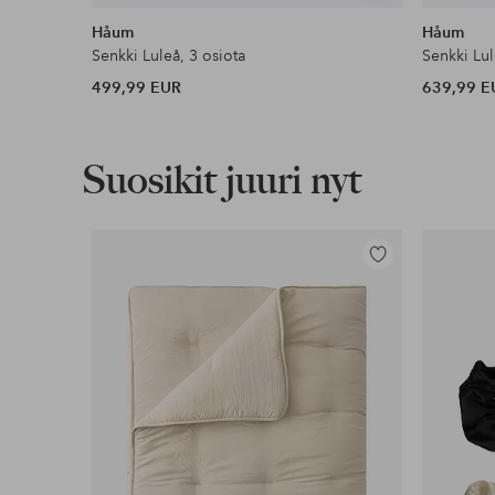
samankaltaisia
Håum
Håum
Senkki Luleå, 3 osiota
Senkki Lul
499,99 EUR
639,99 E
Suosikit juuri nyt
Lisää
suosikkeihin