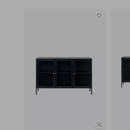
Lisää
suosikkeihin
Näytä