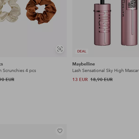
Näytä
DEAL
samankaltaisia
ks
Maybelline
n Scrunchies 4 pcs
Lash Sensational Sky High Mascar
90 EUR
13 EUR
18,90 EUR
Lisää