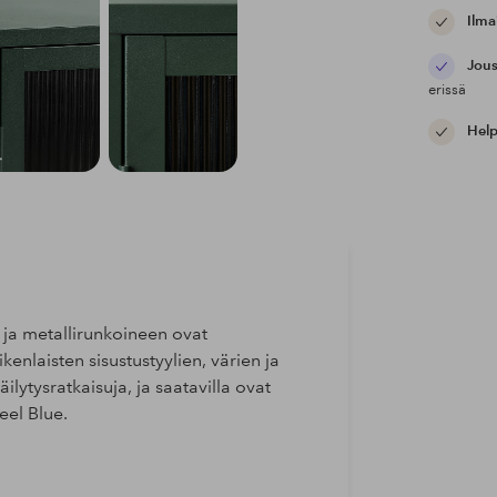
Ilma
Jous
erissä
Help
 ja metallirunkoineen ovat
kenlaisten sisustustyylien, värien ja
lytysratkaisuja, ja saatavilla ovat
eel Blue.