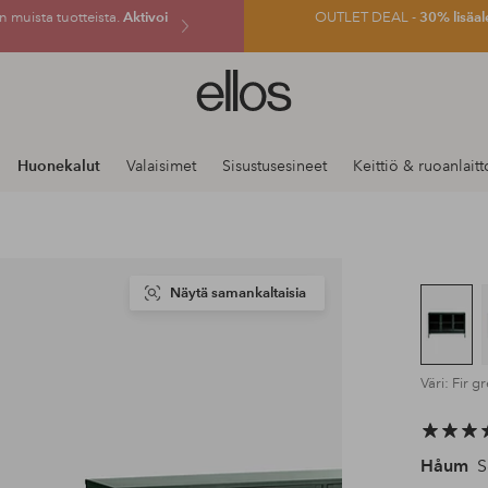
 muista tuotteista.
Aktivoi
OUTLET DEAL -
30% lisäal
Ellos-
logo
–
siirry
Huonekalut
Valaisimet
Sisustusesineet
Keittiö & ruoanlaitt
aloitussivulle
Näytä samankaltaisia
Väri: Fir g
Håum
S