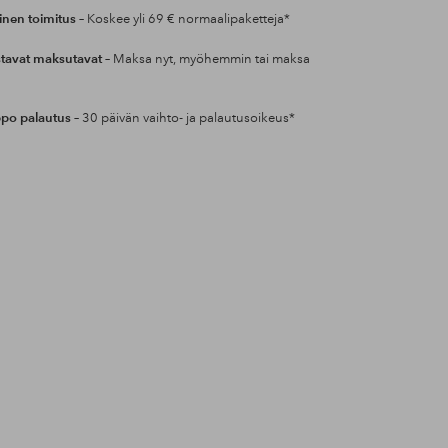
inen toimitus
– Koskee yli 69 € normaalipaketteja*
tavat maksutavat
– Maksa nyt, myöhemmin tai maksa
po palautus
– 30 päivän vaihto- ja palautusoikeus*