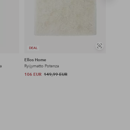
tuote
Näytä
DEAL
COSYBE
samankaltaisia
Ellos Home
&Home
a
Ryijymatto Potenza
Kuminauha
106 EUR
149,99 EUR
12,99 EU