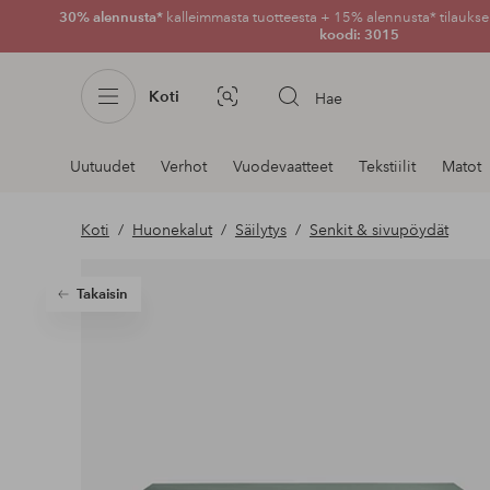
30% alennusta*
kalleimmasta tuotteesta + 15% alennusta* tilauksen
koodi: 3015
Koti
Hae
Kuvahaku
Navigointi
Uutuudet
Verhot
Vuodevaatteet
Tekstiilit
Matot
osastoilla
Koti
Huonekalut
Säilytys
Senkit & sivupöydät
Takaisin