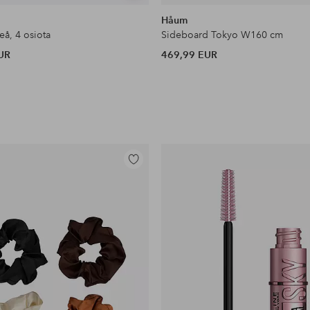
samankaltaisia
Håum
eå, 4 osiota
Sideboard Tokyo W160 cm
UR
469,99 EUR
Lisää
suosikkeihin