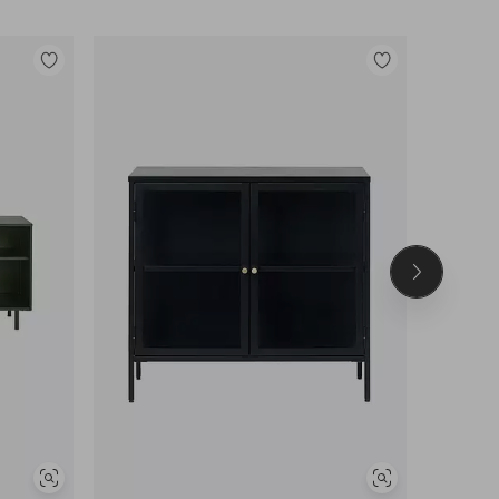
Lisää
Lisää
suosikkeihin
suosikkeihin
Seuraava
tuote
Näytä
Näytä