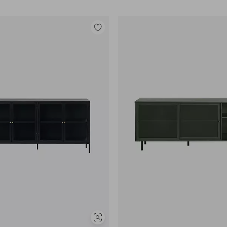
Lisää
suosikkeihin
Näytä