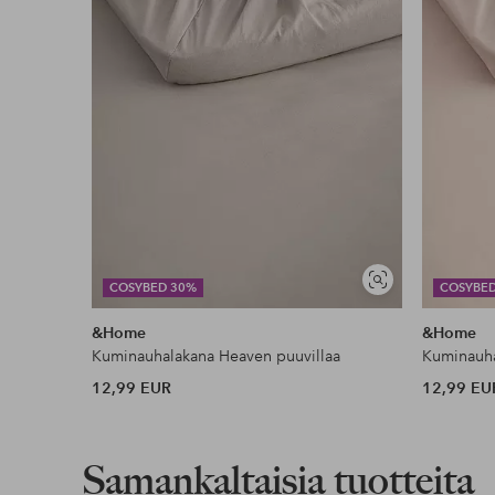
Lasku & Tili
Edullisimmat maksutapamme
Lue lisää
Näytä
COSYBED 30%
COSYBE
samankaltaisia
&Home
&Home
Kuminauhalakana Heaven puuvillaa
Kuminauha
12,99 EUR
12,99 EU
Samankaltaisia tuotteita