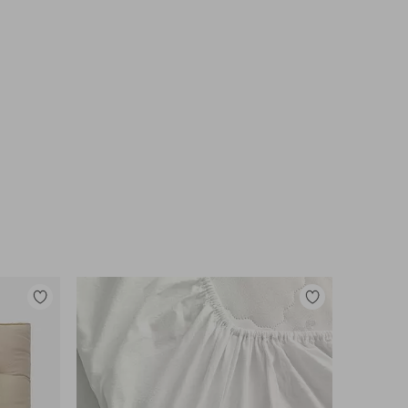
Lisää
Lisää
suosikkeihin
suosikkeihin