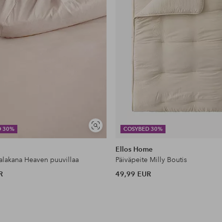
Näytä
D 30%
COSYBED 30%
samankaltaisia
Ellos Home
lakana Heaven puuvillaa
Päiväpeite Milly Boutis
R
49,99 EUR