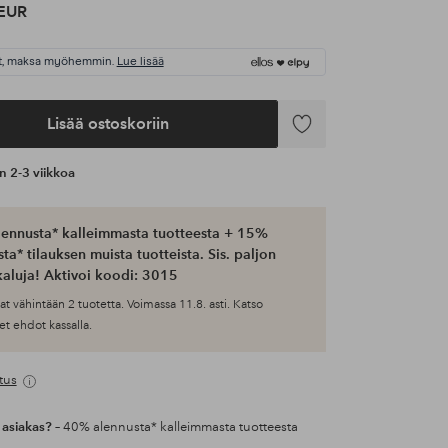
EUR
t, maksa myöhemmin.
Lue lisää
Lisää ostoskoriin
Lisää
suosikkeihin
an 2-3 viikkoa
ennusta* kalleimmasta tuotteesta + 15%
ta* tilauksen muista tuotteista. Sis. paljon
aluja! Aktivoi koodi: 3015
at vähintään 2 tuotetta. Voimassa 11.8. asti. Katso
et ehdot kassalla.
tus
 asiakas?
– 40% alennusta* kalleimmasta tuotteesta