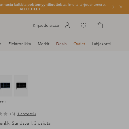
ennusta kaikista poistomyyntituotteista.
Ilmoita tarjousnumero:
Sulje
ALLOUTLET
Siirry
Kirjaudu sisään
merkittyihin
Siirry
suosikkituotteisiin
ostoskoriin
o
Elektronikka
Merkit
Deals
Outlet
Lahjakortti
reen
3
1 arvostelu
enkki Sundsvall, 3 osiota