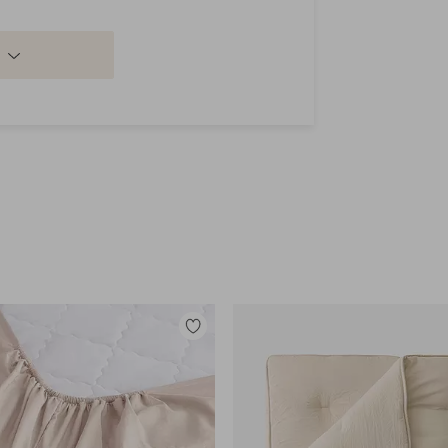
Lisää
suosikkeihin