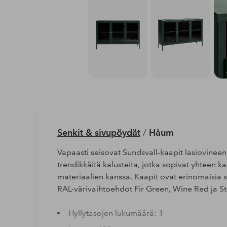
Senkit & sivupöydät
/
Håum
Vapaasti seisovat Sundsvall-kaapit lasiovineen
trendikkäitä kalusteita, jotka sopivat yhteen kai
materiaalien kanssa. Kaapit ovat erinomaisia säi
RAL-värivaihtoehdot Fir Green, Wine Red ja St
Hyllytasojen lukumäärä: 1