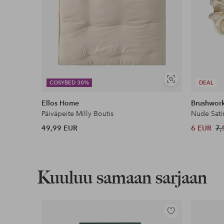
Näytä
COSYBED 30%
DEAL
samankaltaisia
Ellos Home
Brushwor
Päiväpeite Milly Boutis
Nude Sati
49,99 EUR
6 EUR
7,
Kuuluu samaan sarjaan
Lisää