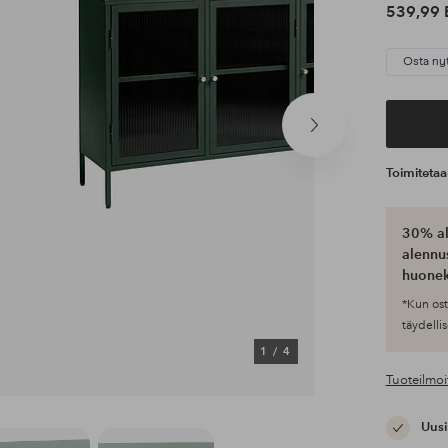
539,99 
Osta ny
Seuraava
tuote
Toimiteta
30% al
alennus
huonek
*Kun ost
täydellis
1
/
4
Tuoteilmoi
Uusi