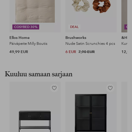
COSYBED 30%
DEAL
CO
Ellos Home
Brushworks
&Ho
Päiväpeite Milly Boutis
Nude Satin Scrunchies 4 pcs
49,99 EUR
6 EUR
7,90 EUR
12,99
Kuuluu samaan sarjaan
Lisää
Lisää
suosikkeihin
suosikkeihin