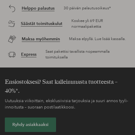
Helppo palautus
30 päivän palautusoikeus*
Koskee yli 69 EUR
Säästät toimituskulut
normaalipakettia
Maksa myöhemmin
Maksa elpyllä. Lue lisää kassalla.
Saat pakettisi tavallista nopeammalla
Express
toimituksella
Ensiostoksesi? Saat kalleimmasta tuotteesta –
40%*.
Uutuuksia viikoittain, eksklusiivisia tarjouksia ja suuri annos tyyli-
innoitusta – suoraan postilaatikkoosi.
Ryhdy asiakkaaksi