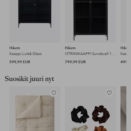
Håum
Håum
Håu
Kaappi Luleå Glass
VITRIINIKAAPPI Sundsvall 190 x 90 x 40 CM
Kaapp
599,99 EUR
799,99 EUR
499,9
Suosikit juuri nyt
Lisää
Lisää
suosikkeihin
suosikkeihin