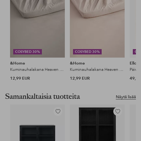
COSYBED 30%
COSYBED 30%
CO
&Home
&Home
Ellos
Kuminauhalakana Heaven puuvillaa
Kuminauhalakana Heaven puuvillaa
Päiväp
12,99 EUR
12,99 EUR
49,99
Samankaltaisia tuotteita
Näytä lisää
Lisää
Lisää
suosikkeihin
suosikkeihin