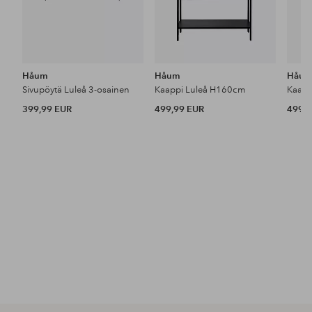
Håum
Håum
Håu
Sivupöytä Luleå 3-osainen
Kaappi Luleå H160cm
Kaapp
399,99 EUR
499,99 EUR
499,9