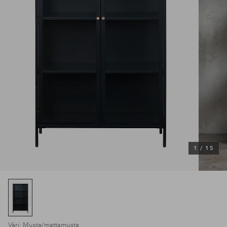
1
/
15
Väri: Musta/mattamusta