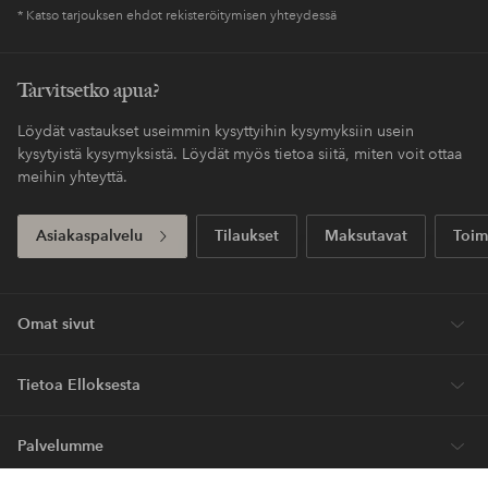
* Katso tarjouksen ehdot rekisteröitymisen yhteydessä
Tarvitsetko apua?
Löydät vastaukset useimmin kysyttyihin kysymyksiin usein
kysytyistä kysymyksistä. Löydät myös tietoa siitä, miten voit ottaa
meihin yhteyttä.
Asiakaspalvelu
Tilaukset
Maksutavat
Toim
Omat sivut
Tietoa Elloksesta
Palvelumme