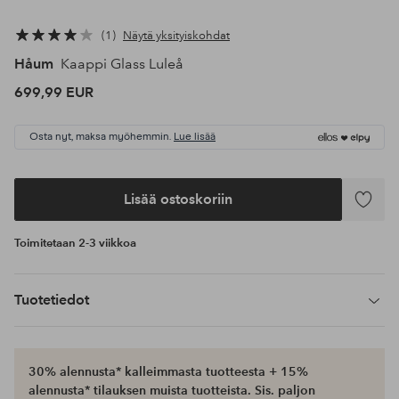
1
Näytä yksityiskohdat
Håum
Kaappi Glass Luleå
699,99 EUR
Osta nyt, maksa myöhemmin.
Lue lisää
Lisää ostoskoriin
Lisää
suosikke
Toimitetaan 2-3 viikkoa
Tuotetiedot
30% alennusta* kalleimmasta tuotteesta + 15%
alennusta* tilauksen muista tuotteista. Sis. paljon