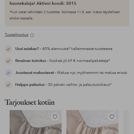
huonekaluja! Aktivoi koodi: 3015
*Kun ostat vähintään 2 tuotetta. Voimassa 11.8. asti. Katso täydelliset
ehdot kassalla.
Tuoteilmoitus
Uusi asiakas?
– 40% alennusta* kalleimmasta tuotteesta
Ilmainen toimitus
– Koskee yli 69 € normaalipaketteja*
Joustavat maksutavat
– Maksa nyt, myöhemmin tai maksa erissä
Helppo palautus
– 30 päivän vaihto- ja palautusoikeus*
Tarjoukset kotiin
Lisää
Lisää
suosikkeihin
suosikkeihin